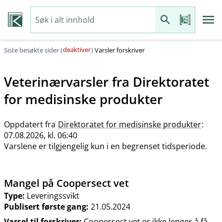
deaktiver
Siste besøkte sider (
)
Varsler forskriver
Veterinærvarsler fra
Direktoratet
for medisinske produkter
Oppdatert fra
Direktoratet for medisinske produkter
:
07.08.2026, kl. 06:40
Varslene er tilgjengelig kun i en begrenset tidsperiode.
Mangel på Coopersect vet
Type:
Leveringssvikt
Publisert første gang:
21.05.2024
Varsel til forskriver:
Coopersect vet er ikke lenger å få