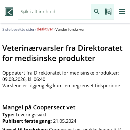
deaktiver
Siste besøkte sider (
)
Varsler forskriver
Veterinærvarsler fra
Direktoratet
for medisinske produkter
Oppdatert fra
Direktoratet for medisinske produkter
:
09.08.2026, kl. 06:40
Varslene er tilgjengelig kun i en begrenset tidsperiode.
Mangel på Coopersect vet
Type:
Leveringssvikt
Publisert første gang:
21.05.2024
Varsel til forskriver:
Coopersect vet er ikke lenger å få