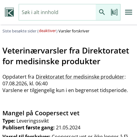
deaktiver
Siste besøkte sider (
)
Varsler forskriver
Veterinærvarsler fra
Direktoratet
for medisinske produkter
Oppdatert fra
Direktoratet for medisinske produkter
:
07.08.2026, kl. 06:40
Varslene er tilgjengelig kun i en begrenset tidsperiode.
Mangel på Coopersect vet
Type:
Leveringssvikt
Publisert første gang:
21.05.2024
Varsel til forskriver:
Coopersect vet er ikke lenger å få