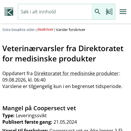
deaktiver
Siste besøkte sider (
)
Varsler forskriver
Veterinærvarsler fra
Direktoratet
for medisinske produkter
Oppdatert fra
Direktoratet for medisinske produkter
:
09.08.2026, kl. 06:40
Varslene er tilgjengelig kun i en begrenset tidsperiode.
Mangel på Coopersect vet
Type:
Leveringssvikt
Publisert første gang:
21.05.2024
Varsel til forskriver:
Coopersect vet er ikke lenger å få