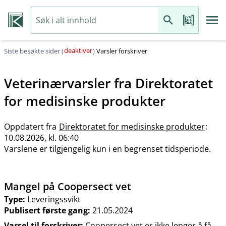
deaktiver
Siste besøkte sider (
)
Varsler forskriver
Veterinærvarsler fra
Direktoratet
for medisinske produkter
Oppdatert fra
Direktoratet for medisinske produkter
:
10.08.2026, kl. 06:40
Varslene er tilgjengelig kun i en begrenset tidsperiode.
Mangel på Coopersect vet
Type:
Leveringssvikt
Publisert første gang:
21.05.2024
Varsel til forskriver:
Coopersect vet er ikke lenger å få