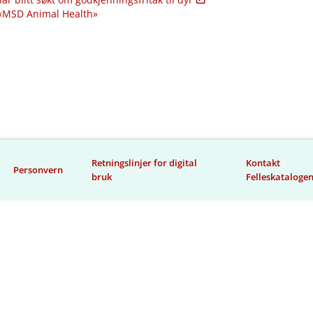
 «MSD Animal Health»
Retningslinjer for digital
Kontakt
Personvern
bruk
Felleskataloge