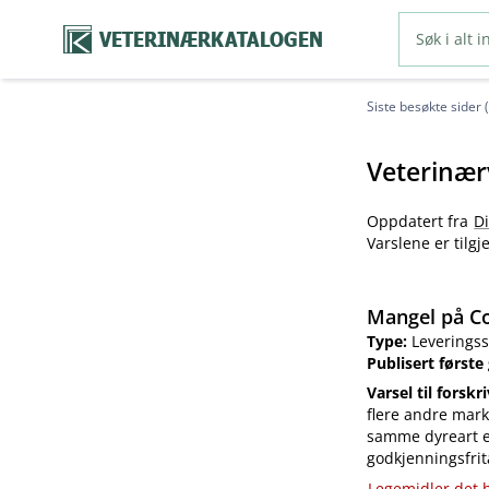
VETERINÆRKATALOGEN
Siste besøkte sider 
Veterinær
Oppdatert fra
D
Varslene er tilg
Mangel på Co
Type:
Leveringss
Publisert første
Varsel til forskr
flere andre mark
samme dyreart el
godkjenningsfrit
Legemidler det h