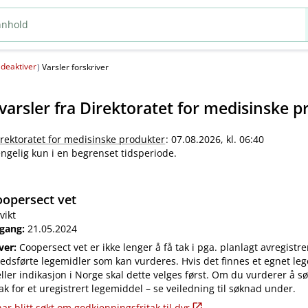
deaktiver
(
)
Varsler forskriver
varsler fra
Direktoratet for medisinske p
irektoratet for medisinske produkter
: 07.08.2026, kl. 06:40
jengelig kun i en begrenset tidsperiode.
opersect vet
vikt
 gang:
21.05.2024
iver:
Coopersect vet er ikke lenger å få tak i pga. planlagt avregistre
edsførte legemidler som kan vurderes. Hvis det finnes et egnet leg
ler indikasjon i Norge skal dette velges først. Om du vurderer å s
ak for et uregistrert legemiddel – se veiledning til søknad under.
ar blitt søkt om godkjenningsfritak til dyr