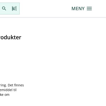
MENY
rodukter
ring. Det finnes
emiddel til
øke om