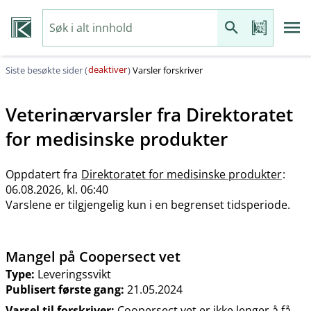
deaktiver
Siste besøkte sider (
)
Varsler forskriver
Veterinærvarsler fra
Direktoratet
for medisinske produkter
Oppdatert fra
Direktoratet for medisinske produkter
:
06.08.2026, kl. 06:40
Varslene er tilgjengelig kun i en begrenset tidsperiode.
Mangel på Coopersect vet
Type:
Leveringssvikt
Publisert første gang:
21.05.2024
Varsel til forskriver:
Coopersect vet er ikke lenger å få