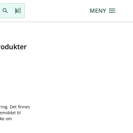
MENY
rodukter
ring. Det finnes
emiddel til
øke om