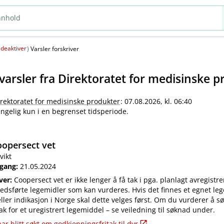
deaktiver
(
)
Varsler forskriver
varsler fra
Direktoratet for medisinske p
irektoratet for medisinske produkter
: 07.08.2026, kl. 06:40
jengelig kun i en begrenset tidsperiode.
opersect vet
vikt
 gang:
21.05.2024
iver:
Coopersect vet er ikke lenger å få tak i pga. planlagt avregistre
edsførte legemidler som kan vurderes. Hvis det finnes et egnet leg
ler indikasjon i Norge skal dette velges først. Om du vurderer å s
ak for et uregistrert legemiddel – se veiledning til søknad under.
ar blitt søkt om godkjenningsfritak til dyr