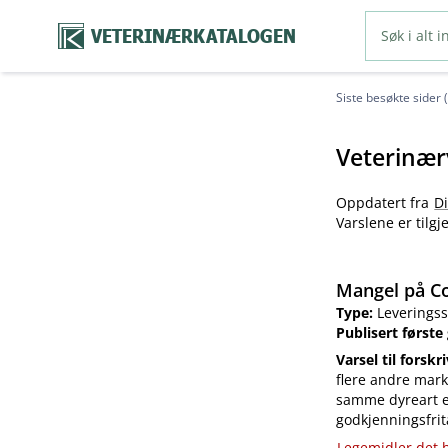
VETERINÆRKATALOGEN
Siste besøkte sider 
Veterinær
Oppdatert fra
D
Varslene er tilg
Mangel på Co
Type:
Leveringss
Publisert første
Varsel til forskr
flere andre mark
samme dyreart el
godkjenningsfrit
Legemidler det h