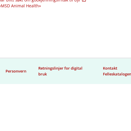
 «MSD Animal Health»
Retningslinjer for digital
Kontakt
Personvern
bruk
Felleskataloge