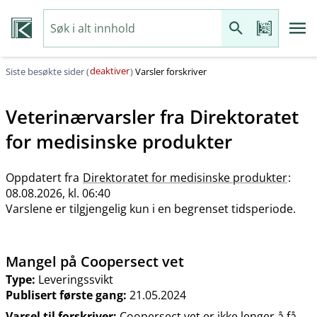
deaktiver
Siste besøkte sider (
)
Varsler forskriver
Veterinærvarsler fra
Direktoratet
for medisinske produkter
Oppdatert fra
Direktoratet for medisinske produkter
:
08.08.2026, kl. 06:40
Varslene er tilgjengelig kun i en begrenset tidsperiode.
Mangel på Coopersect vet
Type:
Leveringssvikt
Publisert første gang:
21.05.2024
Varsel til forskriver:
Coopersect vet er ikke lenger å få