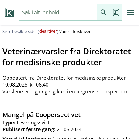
deaktiver
Siste besøkte sider (
)
Varsler forskriver
Veterinærvarsler fra
Direktoratet
for medisinske produkter
Oppdatert fra
Direktoratet for medisinske produkter
:
10.08.2026, kl. 06:40
Varslene er tilgjengelig kun i en begrenset tidsperiode.
Mangel på Coopersect vet
Type:
Leveringssvikt
Publisert første gang:
21.05.2024
Varsel til forskriver:
Coopersect vet er ikke lenger å få