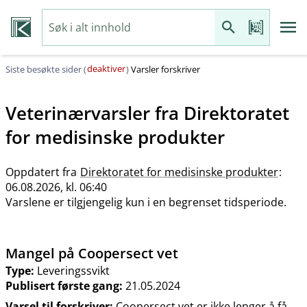
deaktiver
Siste besøkte sider (
)
Varsler forskriver
Veterinærvarsler fra
Direktoratet
for medisinske produkter
Oppdatert fra
Direktoratet for medisinske produkter
:
06.08.2026, kl. 06:40
Varslene er tilgjengelig kun i en begrenset tidsperiode.
Mangel på Coopersect vet
Type:
Leveringssvikt
Publisert første gang:
21.05.2024
Varsel til forskriver:
Coopersect vet er ikke lenger å få