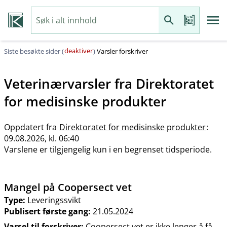
deaktiver
Siste besøkte sider (
)
Varsler forskriver
Veterinærvarsler fra
Direktoratet
for medisinske produkter
Oppdatert fra
Direktoratet for medisinske produkter
:
09.08.2026, kl. 06:40
Varslene er tilgjengelig kun i en begrenset tidsperiode.
Mangel på Coopersect vet
Type:
Leveringssvikt
Publisert første gang:
21.05.2024
Varsel til forskriver:
Coopersect vet er ikke lenger å få