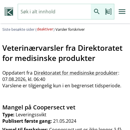
deaktiver
Siste besøkte sider (
)
Varsler forskriver
Veterinærvarsler fra
Direktoratet
for medisinske produkter
Oppdatert fra
Direktoratet for medisinske produkter
:
07.08.2026, kl. 06:40
Varslene er tilgjengelig kun i en begrenset tidsperiode.
Mangel på Coopersect vet
Type:
Leveringssvikt
Publisert første gang:
21.05.2024
Varsel til forskriver:
Coopersect vet er ikke lenger å få