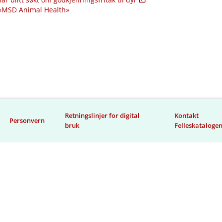
 «MSD Animal Health»
Retningslinjer for digital
Kontakt
Personvern
bruk
Felleskataloge