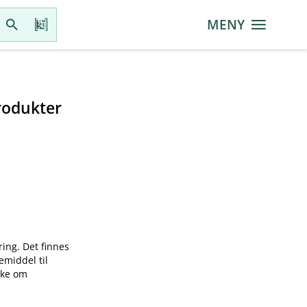
MENY
rodukter
ring. Det finnes
emiddel til
øke om