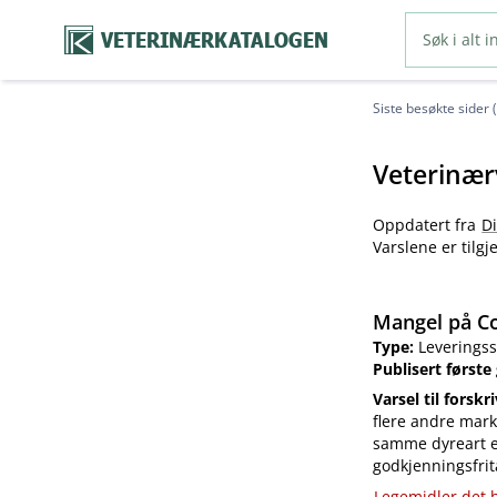
VETERINÆRKATALOGEN
Siste besøkte sider 
Veterinær
Oppdatert fra
D
Varslene er tilg
Mangel på Co
Type:
Leveringss
Publisert første
Varsel til forskr
flere andre mark
samme dyreart el
godkjenningsfrit
Legemidler det h