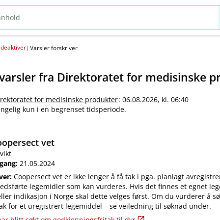
deaktiver
(
)
Varsler forskriver
varsler fra
Direktoratet for medisinske p
irektoratet for medisinske produkter
: 06.08.2026, kl. 06:40
jengelig kun i en begrenset tidsperiode.
opersect vet
vikt
 gang:
21.05.2024
iver:
Coopersect vet er ikke lenger å få tak i pga. planlagt avregistre
edsførte legemidler som kan vurderes. Hvis det finnes et egnet leg
ler indikasjon i Norge skal dette velges først. Om du vurderer å s
ak for et uregistrert legemiddel – se veiledning til søknad under.
ar blitt søkt om godkjenningsfritak til dyr