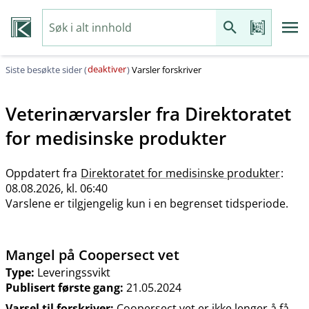
deaktiver
Siste besøkte sider (
)
Varsler forskriver
Veterinærvarsler fra
Direktoratet
for medisinske produkter
Oppdatert fra
Direktoratet for medisinske produkter
:
08.08.2026, kl. 06:40
Varslene er tilgjengelig kun i en begrenset tidsperiode.
Mangel på Coopersect vet
Type:
Leveringssvikt
Publisert første gang:
21.05.2024
Varsel til forskriver:
Coopersect vet er ikke lenger å få