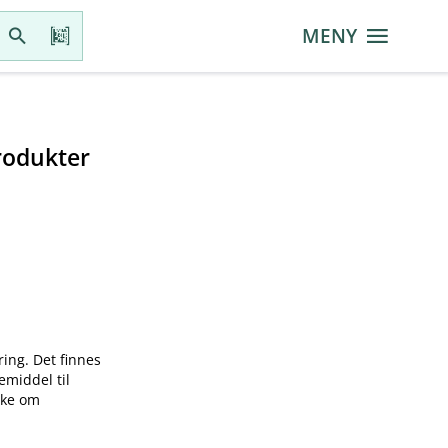
MENY
rodukter
ring. Det finnes
emiddel til
øke om