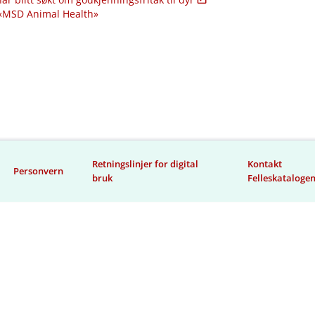
 «MSD Animal Health»
Retningslinjer for digital
Kontakt
Personvern
bruk
Felleskataloge