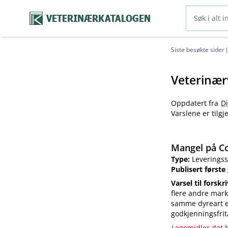
VETERINÆRKATALOGEN
Siste besøkte sider 
Veterinær
Oppdatert fra
D
Varslene er tilg
Mangel på Co
Type:
Leveringss
Publisert første
Varsel til forskr
flere andre mark
samme dyreart el
godkjenningsfrit
Legemidler det h