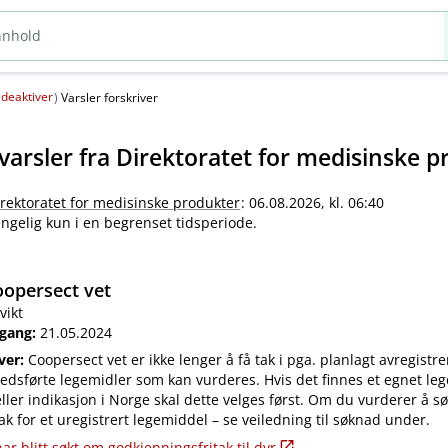
deaktiver
(
)
Varsler forskriver
varsler fra
Direktoratet for medisinske p
irektoratet for medisinske produkter
: 06.08.2026, kl. 06:40
jengelig kun i en begrenset tidsperiode.
opersect vet
vikt
 gang:
21.05.2024
iver:
Coopersect vet er ikke lenger å få tak i pga. planlagt avregistre
edsførte legemidler som kan vurderes. Hvis det finnes et egnet leg
ler indikasjon i Norge skal dette velges først. Om du vurderer å s
ak for et uregistrert legemiddel – se veiledning til søknad under.
ar blitt søkt om godkjenningsfritak til dyr