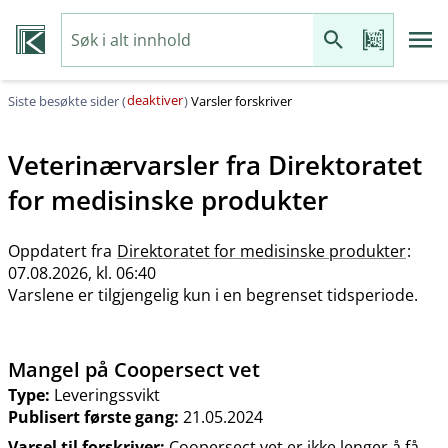
deaktiver
Siste besøkte sider (
)
Varsler forskriver
Veterinærvarsler fra
Direktoratet
for medisinske produkter
Oppdatert fra
Direktoratet for medisinske produkter
:
07.08.2026, kl. 06:40
Varslene er tilgjengelig kun i en begrenset tidsperiode.
Mangel på Coopersect vet
Type:
Leveringssvikt
Publisert første gang:
21.05.2024
Varsel til forskriver:
Coopersect vet er ikke lenger å få