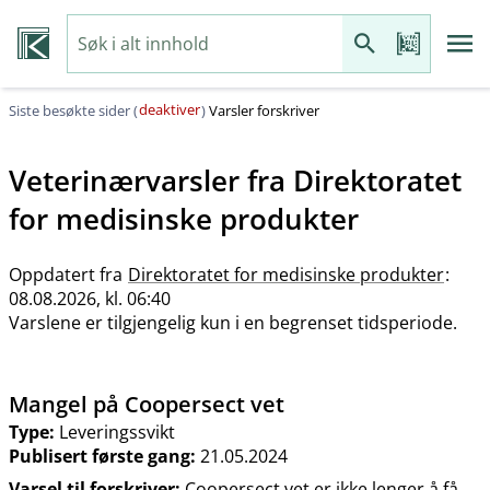
deaktiver
Siste besøkte sider (
)
Varsler forskriver
Veterinærvarsler fra
Direktoratet
for medisinske produkter
Oppdatert fra
Direktoratet for medisinske produkter
:
08.08.2026, kl. 06:40
Varslene er tilgjengelig kun i en begrenset tidsperiode.
Mangel på Coopersect vet
Type:
Leveringssvikt
Publisert første gang:
21.05.2024
Varsel til forskriver:
Coopersect vet er ikke lenger å få