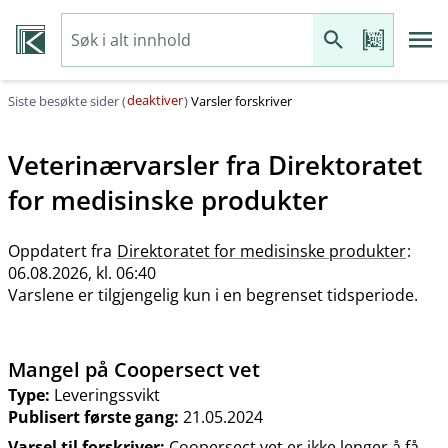
deaktiver
Siste besøkte sider (
)
Varsler forskriver
Veterinærvarsler fra
Direktoratet
for medisinske produkter
Oppdatert fra
Direktoratet for medisinske produkter
:
06.08.2026, kl. 06:40
Varslene er tilgjengelig kun i en begrenset tidsperiode.
Mangel på Coopersect vet
Type:
Leveringssvikt
Publisert første gang:
21.05.2024
Varsel til forskriver:
Coopersect vet er ikke lenger å få