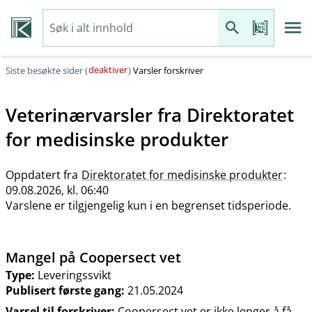
deaktiver
Siste besøkte sider (
)
Varsler forskriver
Veterinærvarsler fra
Direktoratet
for medisinske produkter
Oppdatert fra
Direktoratet for medisinske produkter
:
09.08.2026, kl. 06:40
Varslene er tilgjengelig kun i en begrenset tidsperiode.
Mangel på Coopersect vet
Type:
Leveringssvikt
Publisert første gang:
21.05.2024
Varsel til forskriver:
Coopersect vet er ikke lenger å få