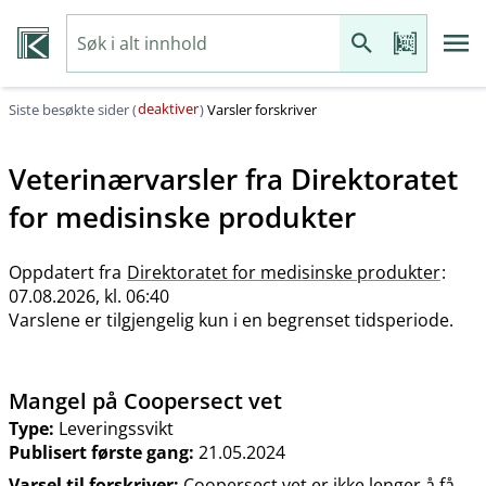
deaktiver
Siste besøkte sider (
)
Varsler forskriver
Veterinærvarsler fra
Direktoratet
for medisinske produkter
Oppdatert fra
Direktoratet for medisinske produkter
:
07.08.2026, kl. 06:40
Varslene er tilgjengelig kun i en begrenset tidsperiode.
Mangel på Coopersect vet
Type:
Leveringssvikt
Publisert første gang:
21.05.2024
Varsel til forskriver:
Coopersect vet er ikke lenger å få