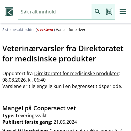
deaktiver
Siste besøkte sider (
)
Varsler forskriver
Veterinærvarsler fra
Direktoratet
for medisinske produkter
Oppdatert fra
Direktoratet for medisinske produkter
:
08.08.2026, kl. 06:40
Varslene er tilgjengelig kun i en begrenset tidsperiode.
Mangel på Coopersect vet
Type:
Leveringssvikt
Publisert første gang:
21.05.2024
Varsel til forskriver:
Coopersect vet er ikke lenger å få