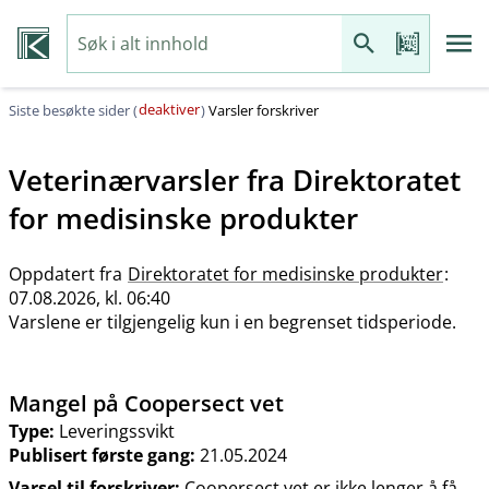
deaktiver
Siste besøkte sider (
)
Varsler forskriver
Veterinærvarsler fra
Direktoratet
for medisinske produkter
Oppdatert fra
Direktoratet for medisinske produkter
:
07.08.2026, kl. 06:40
Varslene er tilgjengelig kun i en begrenset tidsperiode.
Mangel på Coopersect vet
Type:
Leveringssvikt
Publisert første gang:
21.05.2024
Varsel til forskriver:
Coopersect vet er ikke lenger å få