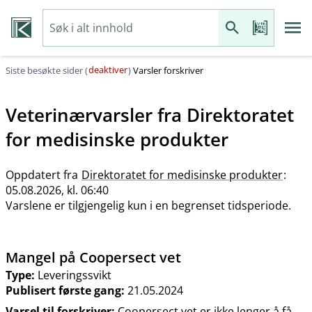
deaktiver
Siste besøkte sider (
)
Varsler forskriver
Veterinærvarsler fra
Direktoratet
for medisinske produkter
Oppdatert fra
Direktoratet for medisinske produkter
:
05.08.2026, kl. 06:40
Varslene er tilgjengelig kun i en begrenset tidsperiode.
Mangel på Coopersect vet
Type:
Leveringssvikt
Publisert første gang:
21.05.2024
Varsel til forskriver:
Coopersect vet er ikke lenger å få