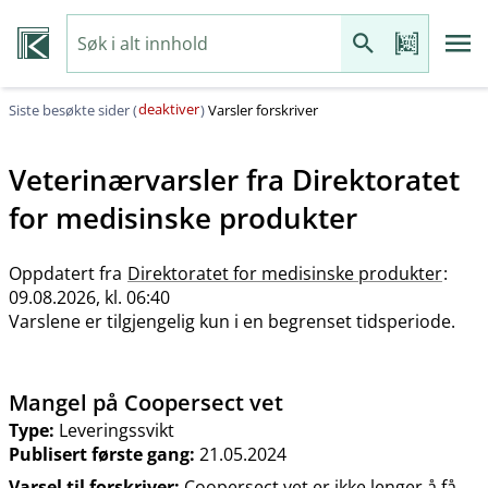
deaktiver
Siste besøkte sider (
)
Varsler forskriver
Veterinærvarsler fra
Direktoratet
for medisinske produkter
Oppdatert fra
Direktoratet for medisinske produkter
:
09.08.2026, kl. 06:40
Varslene er tilgjengelig kun i en begrenset tidsperiode.
Mangel på Coopersect vet
Type:
Leveringssvikt
Publisert første gang:
21.05.2024
Varsel til forskriver:
Coopersect vet er ikke lenger å få