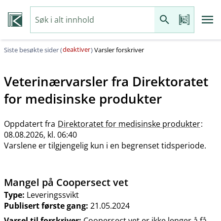
deaktiver
Siste besøkte sider (
)
Varsler forskriver
Veterinærvarsler fra
Direktoratet
for medisinske produkter
Oppdatert fra
Direktoratet for medisinske produkter
:
08.08.2026, kl. 06:40
Varslene er tilgjengelig kun i en begrenset tidsperiode.
Mangel på Coopersect vet
Type:
Leveringssvikt
Publisert første gang:
21.05.2024
Varsel til forskriver:
Coopersect vet er ikke lenger å få