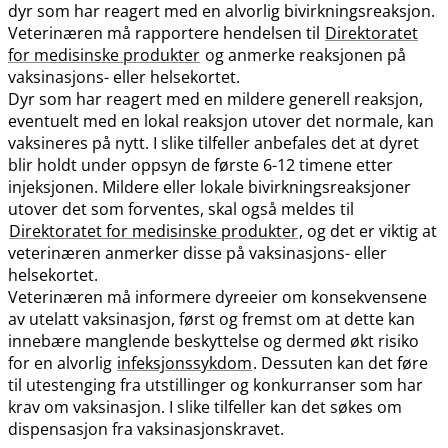
dyr som har reagert med en alvorlig bivirkningsreaksjon.
Veterinæren må rapportere hendelsen til
Direktoratet
for medisinske produkter
og anmerke reaksjonen på
vaksinasjons- eller helsekortet.
Dyr som har reagert med en mildere generell reaksjon,
eventuelt med en lokal reaksjon utover det normale, kan
vaksineres på nytt. I slike tilfeller anbefales det at dyret
blir holdt under oppsyn de første 6-12 timene etter
injeksjonen. Mildere eller lokale bivirkningsreaksjoner
utover det som forventes, skal også meldes til
Direktoratet for medisinske produkter
, og det er viktig at
veterinæren anmerker disse på vaksinasjons- eller
helsekortet.
Veterinæren må informere dyreeier om konsekvensene
av utelatt vaksinasjon, først og fremst om at dette kan
innebære manglende beskyttelse og dermed økt risiko
for en alvorlig
infeksjonssykdom
. Dessuten kan det føre
til utestenging fra utstillinger og konkurranser som har
krav om vaksinasjon. I slike tilfeller kan det søkes om
dispensasjon fra vaksinasjonskravet.