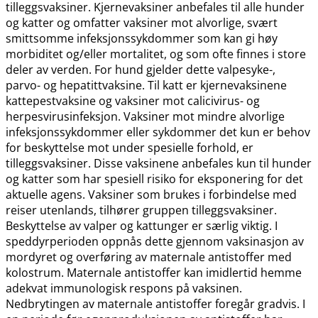
tilleggsvaksiner. Kjernevaksiner anbefales til alle hunder
og katter og omfatter vaksiner mot alvorlige, svært
smittsomme infeksjonssykdommer som kan gi høy
morbiditet og​/​eller mortalitet, og som ofte finnes i store
deler av verden. For hund gjelder dette valpesyke-,
parvo- og hepatittvaksine. Til katt er kjernevaksinene
kattepestvaksine og vaksiner mot calicivirus- og
herpesvirusinfeksjon. Vaksiner mot mindre alvorlige
infeksjonssykdommer eller sykdommer det kun er behov
for beskyttelse mot under spesielle forhold, er
tilleggsvaksiner. Disse vaksinene anbefales kun til hunder
og katter som har spesiell risiko for eksponering for det
aktuelle agens. Vaksiner som brukes i forbindelse med
reiser utenlands, tilhører gruppen tilleggsvaksiner.
Beskyttelse av valper og kattunger er særlig viktig. I
speddyrperioden oppnås dette gjennom vaksinasjon av
mordyret og overføring av maternale antistoffer med
kolostrum. Maternale antistoffer kan imidlertid hemme
adekvat immunologisk respons på vaksinen.
Nedbrytingen av maternale antistoffer foregår gradvis. I