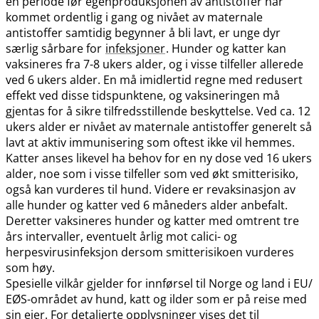
en periode før egenproduksjonen av antistoffer har
kommet ordentlig i gang og nivået av maternale
antistoffer samtidig begynner å bli lavt, er unge dyr
særlig sårbare for
infeksjoner
. Hunder og katter kan
vaksineres fra 7-8 ukers alder, og i visse tilfeller allerede
ved 6 ukers alder. En må imidlertid regne med redusert
effekt ved disse tidspunktene, og vaksineringen må
gjentas for å sikre tilfredsstillende beskyttelse. Ved ca. 12
ukers alder er nivået av maternale antistoffer generelt så
lavt at aktiv immunisering som oftest ikke vil hemmes.
Katter anses likevel ha behov for en ny dose ved 16 ukers
alder, noe som i visse tilfeller som ved økt smitterisiko,
også kan vurderes til hund. Videre er revaksinasjon av
alle hunder og katter ved 6 måneders alder anbefalt.
Deretter vaksineres hunder og katter med omtrent tre
års intervaller, eventuelt årlig mot calici- og
herpesvirusinfeksjon dersom smitterisikoen vurderes
som høy.
Spesielle vilkår gjelder for innførsel til Norge og land i EU​/​
EØS-området av hund, katt og ilder som er på reise med
sin eier. For detaljerte opplysninger vises det til