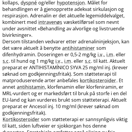
kollaps,
dyspné
og​/​eller
hypotensjon
. Målet for
behandlingen er å gjenopprette adekvat sirkulasjon og
respirasjon. Adrenalin er det aktuelle legemiddelvalget,
kombinert med
intravenøs
væsketilførsel som nevnt
under avsnittet «Behandling av alvorlige og livstruende
bivirkninger».
Dersom tilstanden vedvarer etter adrenalininjeksjon, kan
det være aktuelt å benytte
antihistaminer
som
difenhydramin. Doseringen er 0,5-2 mg/kg
i.v
.,
i.m
. eller
s.c
. til hund og 1 mg/kg
i.v
.,
i.m
. eller
s.c
. til katt. Aktuelt
preparat er ANTIHISTAMÍNICO SYVA 25 mg/ml inj. (krever
søknad om godkjenningsfritak). Som støtteterapi til
matproduserende arter anbefales
kortikosteroider
. Et
annet
antihistamin
, klorfenamin eller klorfeniramin, er
MRL-vurdert og er markedsført til bruk på storfe i en del
EU-land og kan vurderes brukt som støtteterapi. Aktuelt
preparat er Ancesol inj. 10 mg/ml (krever søknad om
godkjenningsfritak).
Kortikosteroider
som støtteterapi er sannsynligvis viktig
til katt, siden luftveier er sjokkorgan hos denne