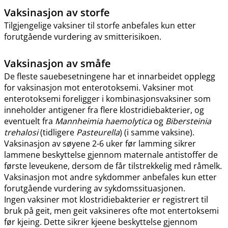
Vaksinasjon av storfe
Tilgjengelige vaksiner til storfe anbefales kun etter
forutgående vurdering av smitterisikoen.
Vaksinasjon av småfe
De fleste sauebesetningene har et innarbeidet opplegg
for vaksinasjon mot enterotoksemi. Vaksiner mot
enterotoksemi foreligger i kombinasjonsvaksiner som
inneholder antigener fra flere klostridiebakterier, og
eventuelt fra
Mannheimia haemolytica
og
Bibersteinia
trehalosi
(tidligere
Pasteurella
) (i samme vaksine).
Vaksinasjon av søyene 2-6 uker før lamming sikrer
lammene beskyttelse gjennom maternale antistoffer de
første leveukene, dersom de får tilstrekkelig med råmelk.
Vaksinasjon mot andre sykdommer anbefales kun etter
forutgående vurdering av sykdomssituasjonen.
Ingen vaksiner mot klostridiebakterier er registrert til
bruk på geit, men geit vaksineres ofte mot entertoksemi
før kjeing. Dette sikrer kjeene beskyttelse gjennom