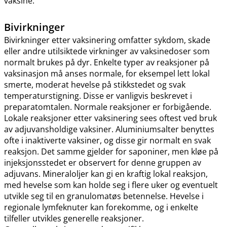
vaksine.
Bivirkninger
Bivirkninger etter vaksinering omfatter sykdom, skade
eller andre utilsiktede virkninger av vaksinedoser som
normalt brukes på dyr. Enkelte typer av reaksjoner på
vaksinasjon må anses normale, for eksempel lett lokal
smerte, moderat hevelse på stikkstedet og svak
temperaturstigning. Disse er vanligvis beskrevet i
preparatomtalen. Normale reaksjoner er forbigående.
Lokale reaksjoner etter vaksinering sees oftest ved bruk
av adjuvansholdige vaksiner. Aluminiumsalter benyttes
ofte i inaktiverte vaksiner, og disse gir normalt en svak
reaksjon. Det samme gjelder for saponiner, men kløe på
injeksjonsstedet er observert for denne gruppen av
adjuvans. Mineraloljer kan gi en kraftig lokal reaksjon,
med hevelse som kan holde seg i flere uker og eventuelt
utvikle seg til en granulomatøs betennelse. Hevelse i
regionale lymfeknuter kan forekomme, og i enkelte
tilfeller utvikles generelle reaksjoner.