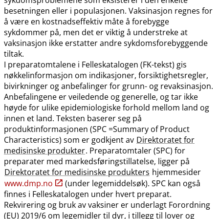
besetningen eller i populasjonen. Vaksinasjon regnes for
å være en kostnadseffektiv måte å forebygge
sykdommer på, men det er viktig å understreke at
vaksinasjon ikke erstatter andre sykdomsforebyggende
tiltak.
I preparatomtalene i Felleskatalogen (FK-tekst) gis
nøkkelinformasjon om indikasjoner, forsiktighetsregler,
bivirkninger og anbefalinger for grunn- og revaksinasjon.
Anbefalingene er veiledende og generelle, og tar ikke
høyde for ulike epidemiologiske forhold mellom land og
innen et land. Teksten baserer seg på
produktinformasjonen (SPC =Summary of Product
Characteristics) som er godkjent av
Direktoratet for
medisinske produkter
. Preparatomtaler (SPC) for
preparater med markedsføringstillatelse, ligger på
Direktoratet for medisinske produkters
hjemmesider
www.dmp.no
(under legemiddelsøk). SPC kan også
finnes i Felleskatalogen under hvert preparat.
Rekvirering og bruk av vaksiner er underlagt Forordning
(EU) 2019/6 om legemidler til dyr, i tillegg til lover og