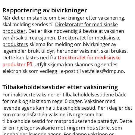
Rapportering av bivirkninger
Når det er mistanke om bivirkninger etter vaksinering,
skal melding sendes til
Direktoratet for medisinske
produkter
. Det er ikke nødvendig å bevise at vaksinen
var årsak til reaksjonen.
Direktoratet for medisinske
produkters
skjema for melding om bivirkninger av
legemidler brukt til dyr, herunder vaksiner, skal brukes.
Dette kan lastes ned fra
Direktoratet for medisinske
produkter
. Utfylt skjema kan skannes og sendes
elektronisk som vedlegg i e-post til vet.felles@dmp.no.
Tilbakeholdelsestider etter vaksinering
For inaktiverte vaksiner er tilbakeholdelsestidene både
for melk og slakt som regel 0 dager. Vaksiner med
levende agens kan ha tilbakeholdelsestid. Per i dag er det
kun markedsført én vaksine i Norge som har
tilbakeholdelsestid for matproduserende pattedyr. Dette
er en injeksjonsvaksine mot ringorm hos storfe, som
inneholder levende agens. For denne vaksinen er