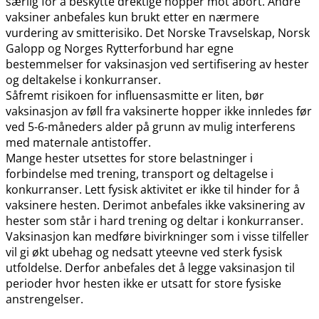
særlig for å beskytte drektige hopper mot abort. Andre
vaksiner anbefales kun brukt etter en nærmere
vurdering av smitterisiko. Det Norske Travselskap, Norsk
Galopp og Norges Rytterforbund har egne
bestemmelser for vaksinasjon ved sertifisering av hester
og deltakelse i konkurranser.
Såfremt risikoen for influensasmitte er liten, bør
vaksinasjon av føll fra vaksinerte hopper ikke innledes før
ved 5-6-måneders alder på grunn av mulig interferens
med maternale antistoffer.
Mange hester utsettes for store belastninger i
forbindelse med trening, transport og deltagelse i
konkurranser. Lett fysisk aktivitet er ikke til hinder for å
vaksinere hesten. Derimot anbefales ikke vaksinering av
hester som står i hard trening og deltar i konkurranser.
Vaksinasjon kan medføre bivirkninger som i visse tilfeller
vil gi økt ubehag og nedsatt yteevne ved sterk fysisk
utfoldelse. Derfor anbefales det å legge vaksinasjon til
perioder hvor hesten ikke er utsatt for store fysiske
anstrengelser.