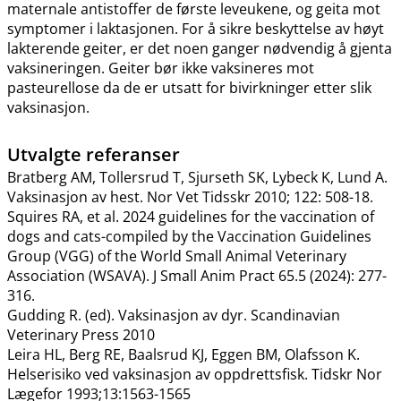
maternale antistoffer de første leveukene, og geita mot
symptomer i laktasjonen. For å sikre beskyttelse av høyt
lakterende geiter, er det noen ganger nødvendig å gjenta
vaksineringen. Geiter bør ikke vaksineres mot
pasteurellose da de er utsatt for bivirkninger etter slik
vaksinasjon.
Utvalgte referanser
Bratberg AM, Tollersrud T, Sjurseth SK, Lybeck K, Lund A.
Vaksinasjon av hest. Nor Vet Tidsskr 2010; 122: 508-18.
Squires RA, et al. 2024 guidelines for the vaccination of
dogs and cats-compiled by the Vaccination Guidelines
Group (VGG) of the World Small Animal Veterinary
Association (WSAVA). J Small Anim Pract 65.5 (2024): 277-
316.
Gudding R. (ed). Vaksinasjon av dyr. Scandinavian
Veterinary Press 2010
Leira HL, Berg RE, Baalsrud KJ, Eggen BM, Olafsson K.
Helserisiko ved vaksinasjon av oppdrettsfisk. Tidskr Nor
Lægefor 1993;13:1563-1565