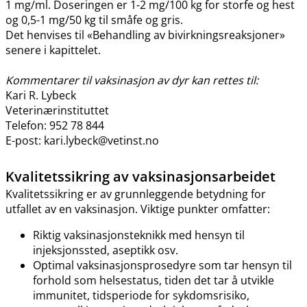
1 mg​/​ml. Doseringen er 1-2 mg/100 kg for storfe og hest
og 0,5-1 mg/50 kg til småfe og gris.
Det henvises til «Behandling av bivirkningsreaksjoner»
senere i kapittelet.
Kommentarer til vaksinasjon av dyr kan rettes til:
Kari R. Lybeck
Veterinærinstituttet
Telefon: 952 78 844
E-post: kari.lybeck@vetinst.no
Kvalitetssikring av vaksinasjonsarbeidet
Kvalitetssikring er av grunnleggende betydning for
utfallet av en vaksinasjon. Viktige punkter omfatter:
Riktig vaksinasjonsteknikk med hensyn til
injeksjonssted, aseptikk osv.
Optimal vaksinasjonsprosedyre som tar hensyn til
forhold som helsestatus, tiden det tar å utvikle
immunitet, tidsperiode for sykdomsrisiko,