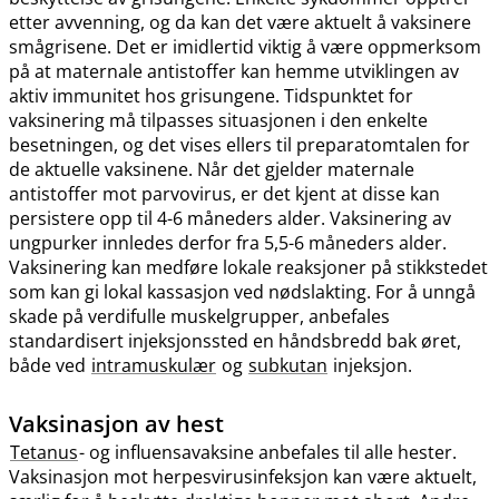
etter avvenning, og da kan det være aktuelt å vaksinere
smågrisene. Det er imidlertid viktig å være oppmerksom
på at maternale antistoffer kan hemme utviklingen av
aktiv immunitet hos grisungene. Tidspunktet for
vaksinering må tilpasses situasjonen i den enkelte
besetningen, og det vises ellers til preparatomtalen for
de aktuelle vaksinene. Når det gjelder maternale
antistoffer mot parvovirus, er det kjent at disse kan
persistere opp til 4-6 måneders alder. Vaksinering av
ungpurker innledes derfor fra 5,5-6 måneders alder.
Vaksinering kan medføre lokale reaksjoner på stikkstedet
som kan gi lokal kassasjon ved nødslakting. For å unngå
skade på verdifulle muskelgrupper, anbefales
standardisert injeksjonssted en håndsbredd bak øret,
både ved
intramuskulær
og
subkutan
injeksjon.
Vaksinasjon av hest
Tetanus
- og influensavaksine anbefales til alle hester.
Vaksinasjon mot herpesvirusinfeksjon kan være aktuelt,