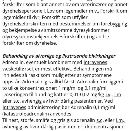
forskrifter som blant annet Lov om veterinærer og annet
dyrehelsepersonell, Lov om legemidler m.v., Forskrift om
legemidler til dyr, Forskrift som utfyller
dyrehelseforskriften med bestemmelser om forebygging
og bekjempelse av smittsomme dyresykdommer
(dyresykdomsbekjempelsesforskriften) og andre
forskrifter om dyrehelse.
Behandling av alvorlige og livstruende bivirkninger
Adrenalin, eventuelt kombinert med
intravenøs
væsketilførsel, er mest effektivt. Behandlingen må
innledes så raskt som mulig etter at symptomene
oppstår. Adrenalin gis alltid først. Adrenalin foreligger i
to ulike konsentrasjoner: 1 mg/ml og 0,1 mg​/​ml.
Doseringen til hund og katt er 0,01-0,02 mg/kg
i.v
.,
i.m
.
eller
s.c
. avhengig av hvor dårlig pasienten er. Ved
intravenøs
administrering bør Adrenalin 0,1 mg/ml
(katastrofeadrenalin) anvendes.
Til hest, storfe, småfe og gris gis adrenalin
s.c
. eller
i.m
.,
avhengig av hvor dårlig pasienten er, i konsentrasjonen