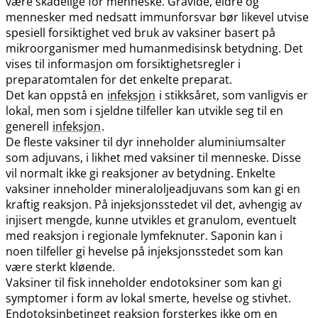
være skadelige for menneske. Gravide, eldre og
mennesker med nedsatt immunforsvar bør likevel utvise
spesiell forsiktighet ved bruk av vaksiner basert på
mikroorganismer med humanmedisinsk betydning. Det
vises til informasjon om forsiktighetsregler i
preparatomtalen for det enkelte preparat.
Det kan oppstå en
infeksjon
i stikksåret, som vanligvis er
lokal, men som i sjeldne tilfeller kan utvikle seg til en
generell
infeksjon
.
De fleste vaksiner til dyr inneholder aluminiumsalter
som adjuvans, i likhet med vaksiner til menneske. Disse
vil normalt ikke gi reaksjoner av betydning. Enkelte
vaksiner inneholder mineraloljeadjuvans som kan gi en
kraftig reaksjon. På injeksjonsstedet vil det, avhengig av
injisert mengde, kunne utvikles et granulom, eventuelt
med reaksjon i regionale lymfeknuter. Saponin kan i
noen tilfeller gi hevelse på injeksjonsstedet som kan
være sterkt kløende.
Vaksiner til fisk inneholder endotoksiner som kan gi
symptomer i form av lokal smerte, hevelse og stivhet.
Endotoksinbetinget reaksjon forsterkes ikke om en