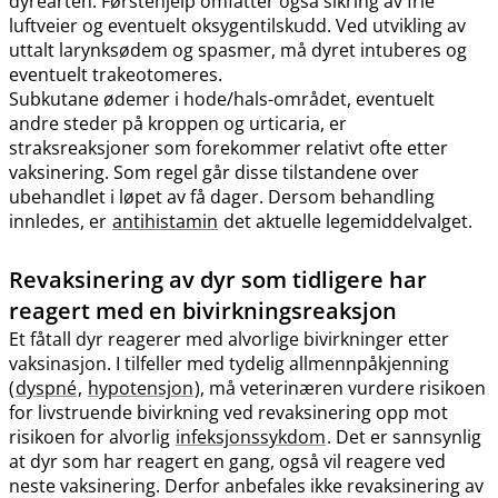
dyrearten. Førstehjelp omfatter også sikring av frie
luftveier og eventuelt oksygentilskudd. Ved utvikling av
uttalt larynksødem og spasmer, må dyret intuberes og
eventuelt trakeotomeres.
Subkutane ødemer i hode​/​hals-området, eventuelt
andre steder på kroppen og urticaria, er
straksreaksjoner som forekommer relativt ofte etter
vaksinering. Som regel går disse tilstandene over
ubehandlet i løpet av få dager. Dersom behandling
innledes, er
antihistamin
det aktuelle legemiddelvalget.
Revaksinering av dyr som tidligere har
reagert med en bivirkningsreaksjon
Et fåtall dyr reagerer med alvorlige bivirkninger etter
vaksinasjon. I tilfeller med tydelig allmennpåkjenning
(
dyspné
,
hypotensjon
), må veterinæren vurdere risikoen
for livstruende bivirkning ved revaksinering opp mot
risikoen for alvorlig
infeksjonssykdom
. Det er sannsynlig
at dyr som har reagert en gang, også vil reagere ved
neste vaksinering. Derfor anbefales ikke revaksinering av