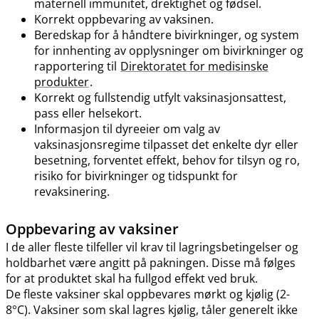
maternell immunitet, drektighet og fødsel.
Korrekt oppbevaring av vaksinen.
Beredskap for å håndtere bivirkninger, og system
for innhenting av opplysninger om bivirkninger og
rapportering til
Direktoratet for medisinske
produkter
.
Korrekt og fullstendig utfylt vaksinasjonsattest,
pass eller helsekort.
Informasjon til dyreeier om valg av
vaksinasjonsregime tilpasset det enkelte dyr eller
besetning, forventet effekt, behov for tilsyn og ro,
risiko for bivirkninger og tidspunkt for
revaksinering.
Oppbevaring av vaksiner
I de aller fleste tilfeller vil krav til lagringsbetingelser og
holdbarhet være angitt på pakningen. Disse må følges
for at produktet skal ha fullgod effekt ved bruk.
De fleste vaksiner skal oppbevares mørkt og kjølig (2-
8°C). Vaksiner som skal lagres kjølig, tåler generelt ikke