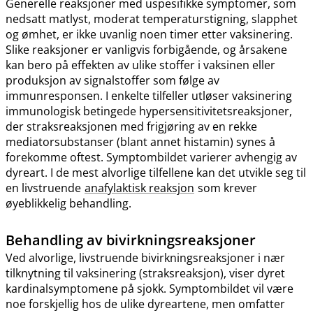
Generelle reaksjoner med uspesifikke symptomer, som
nedsatt matlyst, moderat temperaturstigning, slapphet
og ømhet, er ikke uvanlig noen timer etter vaksinering.
Slike reaksjoner er vanligvis forbigående, og årsakene
kan bero på effekten av ulike stoffer i vaksinen eller
produksjon av signalstoffer som følge av
immunresponsen. I enkelte tilfeller utløser vaksinering
immunologisk betingede hypersensitivitetsreaksjoner,
der straksreaksjonen med frigjøring av en rekke
mediatorsubstanser (blant annet histamin) synes å
forekomme oftest. Symptombildet varierer avhengig av
dyreart. I de mest alvorlige tilfellene kan det utvikle seg til
en livstruende
anafylaktisk reaksjon
som krever
øyeblikkelig behandling.
Behandling av bivirkningsreaksjoner
Ved alvorlige, livstruende bivirkningsreaksjoner i nær
tilknytning til vaksinering (straksreaksjon), viser dyret
kardinalsymptomene på sjokk. Symptombildet vil være
noe forskjellig hos de ulike dyreartene, men omfatter