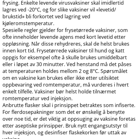
frysing. Enkelte levende virusvaksiner skal imidlertid
lagres ved -20°C, og for slike vaksiner vil «levetid​/​
brukstid» bli forkortet ved lagring ved
kjøleromstemperatur.
Spesielle regler gjelder for frysetørrede vaksiner, som
ofte inneholder levende agens med kort levetid etter
oppløsning. Når disse rehydreres, skal de helst brukes
innen kort tid. Frysetørrede vaksiner til hund og katt
oppgis for eksempel ofte å skulle brukes umiddelbart
eller i løpet av 30 minutter. Ved henstand må det påses
at temperaturen holdes mellom 2 og 8°C. Spørsmålet
om en vaksine kan brukes eller ikke etter utilsiktet
oppbevaring ved romtemperatur, må vurderes i hvert
enkelt tilfelle. Vaksiner bør helst holde tilnærmet
romtemperatur ved injeksjon.
Anbrutte flasker skal i prinsippet betraktes som infiserte.
For flerdosepakninger som det er ønskelig å benytte
over noe tid, er det viktig at oppsuging av vaksine foretas
etter aseptiske prinsipper. Bruk nytt engangsutstyr til
hver injeksjon, og desinfiser flaskekorken før uttak av