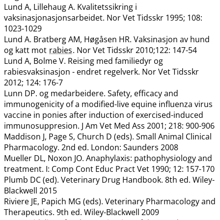
Lund A, Lillehaug A. Kvalitetssikring i
vaksinasjonasjonsarbeidet. Nor Vet Tidsskr 1995; 108:
1023-1029
Lund A. Bratberg AM, Høgåsen HR. Vaksinasjon av hund
og katt mot
rabies
. Nor Vet Tidsskr 2010;122: 147-54
Lund A, Bolme V. Reising med familiedyr og
rabiesvaksinasjon - endret regelverk. Nor Vet Tidsskr
2012; 124: 176-7
Lunn DP. og medarbeidere. Safety, efficacy and
immunogenicity of a modified-live equine influenza virus
vaccine in ponies after induction of exercised-induced
immunosuppresion. J Am Vet Med Ass 2001; 218: 900-906
Maddison J, Page S, Church D (eds). Small Animal Clinical
Pharmacology. 2nd ed. London: Saunders 2008
Mueller DL, Noxon JO. Anaphylaxis: pathophysiology and
treatment. I: Comp Cont Educ Pract Vet 1990; 12: 157-170
Plumb DC (ed). Veterinary Drug Handbook. 8th ed. Wiley-
Blackwell 2015
Riviere JE, Papich MG (eds). Veterinary Pharmacology and
Therapeutics. 9th ed. Wiley-Blackwell 2009