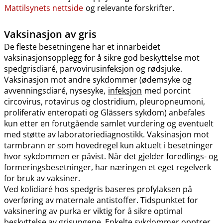
Mattilsynets nettside
og relevante forskrifter.
Vaksinasjon av gris
De fleste besetningene har et innarbeidet
vaksinasjonsopplegg for å sikre god beskyttelse mot
spedgrisdiaré, parvovirusinfeksjon og rødsjuke.
Vaksinasjon mot andre sykdommer (ødemsyke og
avvenningsdiaré, nysesyke,
infeksjon
med porcint
circovirus, rotavirus og clostridium, pleuropneumoni,
proliferativ enteropati og Glässers sykdom) anbefales
kun etter en forutgående samlet vurdering og eventuelt
med støtte av laboratoriediagnostikk. Vaksinasjon mot
tarmbrann er som hovedregel kun aktuelt i besetninger
hvor sykdommen er påvist. Når det gjelder foredlings- og
formeringsbesetninger, har næringen et eget regelverk
for bruk av vaksiner.
Ved kolidiaré hos spedgris baseres profylaksen på
overføring av maternale antistoffer. Tidspunktet for
vaksinering av purka er viktig for å sikre optimal
beskyttelse av grisungene. Enkelte sykdommer opptrer