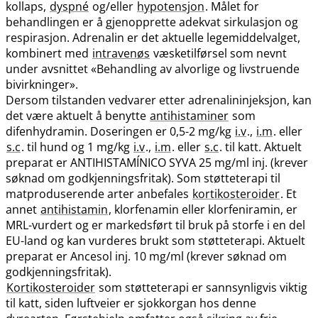
kollaps,
dyspné
og​/​eller
hypotensjon
. Målet for
behandlingen er å gjenopprette adekvat sirkulasjon og
respirasjon. Adrenalin er det aktuelle legemiddelvalget,
kombinert med
intravenøs
væsketilførsel som nevnt
under avsnittet «Behandling av alvorlige og livstruende
bivirkninger».
Dersom tilstanden vedvarer etter adrenalininjeksjon, kan
det være aktuelt å benytte
antihistaminer
som
difenhydramin. Doseringen er 0,5-2 mg/kg
i.v
.,
i.m
. eller
s.c
. til hund og 1 mg/kg
i.v
.,
i.m
. eller
s.c
. til katt. Aktuelt
preparat er ANTIHISTAMÍNICO SYVA 25 mg/ml inj. (krever
søknad om godkjenningsfritak). Som støtteterapi til
matproduserende arter anbefales
kortikosteroider
. Et
annet
antihistamin
, klorfenamin eller klorfeniramin, er
MRL-vurdert og er markedsført til bruk på storfe i en del
EU-land og kan vurderes brukt som støtteterapi. Aktuelt
preparat er Ancesol inj. 10 mg/ml (krever søknad om
godkjenningsfritak).
Kortikosteroider
som støtteterapi er sannsynligvis viktig
til katt, siden luftveier er sjokkorgan hos denne