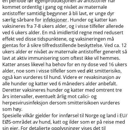
en periode før egenproduksjonen av antistoffer har
kommet ordentlig i gang og nivået av maternale
antistoffer samtidig begynner å bli lavt, er unge dyr
særlig sårbare for
infeksjoner
. Hunder og katter kan
vaksineres fra 7-8 ukers alder, og i visse tilfeller allerede
ved 6 ukers alder. En må imidlertid regne med redusert
effekt ved disse tidspunktene, og vaksineringen må
gjentas for å sikre tilfredsstillende beskyttelse. Ved ca. 12
ukers alder er nivået av maternale antistoffer generelt så
lavt at aktiv immunisering som oftest ikke vil hemmes.
Katter anses likevel ha behov for en ny dose ved 16 ukers
alder, noe som i visse tilfeller som ved økt smitterisiko,
også kan vurderes til hund. Videre er revaksinasjon av
alle hunder og katter ved 6 måneders alder anbefalt.
Deretter vaksineres hunder og katter med omtrent tre
års intervaller, eventuelt årlig mot calici- og
herpesvirusinfeksjon dersom smitterisikoen vurderes
som høy.
Spesielle vilkår gjelder for innførsel til Norge og land i EU​/​
EØS-området av hund, katt og ilder som er på reise med
sin eier. For detaljerte opplysninger vises det til