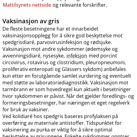
Mattilsynets nettside
og relevante forskrifter.
Vaksinasjon av gris
De fleste besetningene har et innarbeidet
vaksinasjonsopplegg for å sikre god beskyttelse mot
spedgrisdiaré, parvovirusinfeksjon og rødsjuke.
Vaksinasjon mot andre sykdommer (ødemsyke og
avvenningsdiaré, nysesyke,
infeksjon
med porcint
circovirus, rotavirus og clostridium, pleuropneumoni,
proliferativ enteropati og Glässers sykdom) anbefales
kun etter en forutgående samlet vurdering og eventuelt
med støtte av laboratoriediagnostikk. Vaksinasjon mot
tarmbrann er som hovedregel kun aktuelt i besetninger
hvor sykdommen er påvist. Når det gjelder foredlings- og
formeringsbesetninger, har næringen et eget regelverk
for bruk av vaksiner.
Ved kolidiaré hos spedgris baseres profylaksen på
overføring av maternale antistoffer. Tidspunktet for
vaksinering av purka er viktig for å sikre optimal
beskyttelse av grisungene. Enkelte sykdommer opptrer