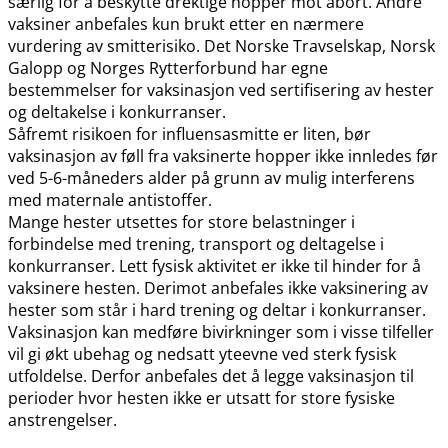
særlig for å beskytte drektige hopper mot abort. Andre
vaksiner anbefales kun brukt etter en nærmere
vurdering av smitterisiko. Det Norske Travselskap, Norsk
Galopp og Norges Rytterforbund har egne
bestemmelser for vaksinasjon ved sertifisering av hester
og deltakelse i konkurranser.
Såfremt risikoen for influensasmitte er liten, bør
vaksinasjon av føll fra vaksinerte hopper ikke innledes før
ved 5-6-måneders alder på grunn av mulig interferens
med maternale antistoffer.
Mange hester utsettes for store belastninger i
forbindelse med trening, transport og deltagelse i
konkurranser. Lett fysisk aktivitet er ikke til hinder for å
vaksinere hesten. Derimot anbefales ikke vaksinering av
hester som står i hard trening og deltar i konkurranser.
Vaksinasjon kan medføre bivirkninger som i visse tilfeller
vil gi økt ubehag og nedsatt yteevne ved sterk fysisk
utfoldelse. Derfor anbefales det å legge vaksinasjon til
perioder hvor hesten ikke er utsatt for store fysiske
anstrengelser.