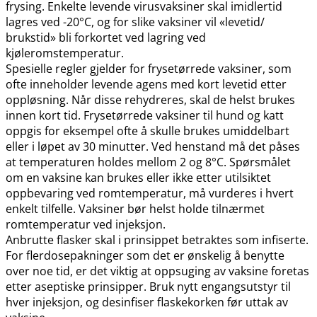
frysing. Enkelte levende virusvaksiner skal imidlertid
lagres ved -20°C, og for slike vaksiner vil «levetid​/​
brukstid» bli forkortet ved lagring ved
kjøleromstemperatur.
Spesielle regler gjelder for frysetørrede vaksiner, som
ofte inneholder levende agens med kort levetid etter
oppløsning. Når disse rehydreres, skal de helst brukes
innen kort tid. Frysetørrede vaksiner til hund og katt
oppgis for eksempel ofte å skulle brukes umiddelbart
eller i løpet av 30 minutter. Ved henstand må det påses
at temperaturen holdes mellom 2 og 8°C. Spørsmålet
om en vaksine kan brukes eller ikke etter utilsiktet
oppbevaring ved romtemperatur, må vurderes i hvert
enkelt tilfelle. Vaksiner bør helst holde tilnærmet
romtemperatur ved injeksjon.
Anbrutte flasker skal i prinsippet betraktes som infiserte.
For flerdosepakninger som det er ønskelig å benytte
over noe tid, er det viktig at oppsuging av vaksine foretas
etter aseptiske prinsipper. Bruk nytt engangsutstyr til
hver injeksjon, og desinfiser flaskekorken før uttak av