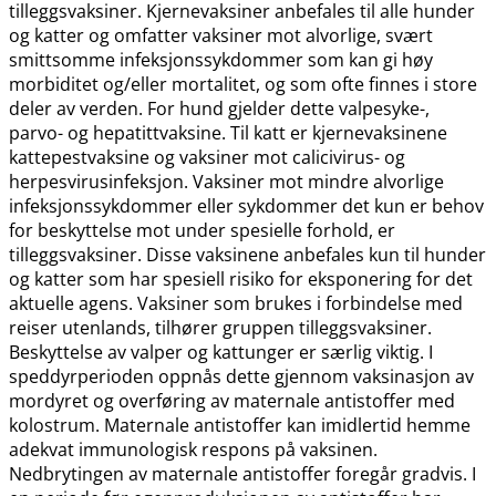
tilleggsvaksiner. Kjernevaksiner anbefales til alle hunder
og katter og omfatter vaksiner mot alvorlige, svært
smittsomme infeksjonssykdommer som kan gi høy
morbiditet og​/​eller mortalitet, og som ofte finnes i store
deler av verden. For hund gjelder dette valpesyke-,
parvo- og hepatittvaksine. Til katt er kjernevaksinene
kattepestvaksine og vaksiner mot calicivirus- og
herpesvirusinfeksjon. Vaksiner mot mindre alvorlige
infeksjonssykdommer eller sykdommer det kun er behov
for beskyttelse mot under spesielle forhold, er
tilleggsvaksiner. Disse vaksinene anbefales kun til hunder
og katter som har spesiell risiko for eksponering for det
aktuelle agens. Vaksiner som brukes i forbindelse med
reiser utenlands, tilhører gruppen tilleggsvaksiner.
Beskyttelse av valper og kattunger er særlig viktig. I
speddyrperioden oppnås dette gjennom vaksinasjon av
mordyret og overføring av maternale antistoffer med
kolostrum. Maternale antistoffer kan imidlertid hemme
adekvat immunologisk respons på vaksinen.
Nedbrytingen av maternale antistoffer foregår gradvis. I