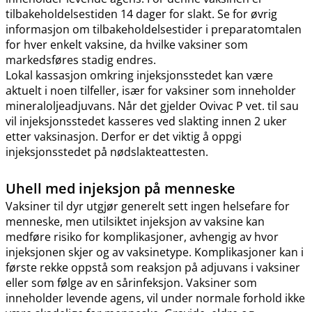
tilbakeholdelsestiden 14 dager for slakt. Se for øvrig
informasjon om tilbakeholdelsestider i preparatomtalen
for hver enkelt vaksine, da hvilke vaksiner som
markedsføres stadig endres.
Lokal kassasjon omkring injeksjonsstedet kan være
aktuelt i noen tilfeller, især for vaksiner som inneholder
mineraloljeadjuvans. Når det gjelder Ovivac P vet. til sau
vil injeksjonsstedet kasseres ved slakting innen 2 uker
etter vaksinasjon. Derfor er det viktig å oppgi
injeksjonsstedet på nødslakteattesten.
Uhell med injeksjon på menneske
Vaksiner til dyr utgjør generelt sett ingen helsefare for
menneske, men utilsiktet injeksjon av vaksine kan
medføre risiko for komplikasjoner, avhengig av hvor
injeksjonen skjer og av vaksinetype. Komplikasjoner kan i
første rekke oppstå som reaksjon på adjuvans i vaksiner
eller som følge av en sårinfeksjon. Vaksiner som
inneholder levende agens, vil under normale forhold ikke