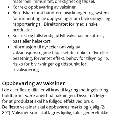
maternell immunitet, drektighet og fødsel.
Korrekt oppbevaring av vaksinen.
Beredskap for å håndtere bivirkninger, og system
for innhenting av opplysninger om bivirkninger og
rapportering til
Direktoratet for medisinske
produkter
.
Korrekt og fullstendig utfylt vaksinasjonsattest,
pass eller helsekort.
Informasjon til dyreeier om valg av
vaksinasjonsregime tilpasset det enkelte dyr eller
besetning, forventet effekt, behov for tilsyn og ro,
risiko for bivirkninger og tidspunkt for
revaksinering.
Oppbevaring av vaksiner
I de aller fleste tilfeller vil krav til lagringsbetingelser og
holdbarhet være angitt på pakningen. Disse må følges
for at produktet skal ha fullgod effekt ved bruk.
De fleste vaksiner skal oppbevares mørkt og kjølig (2-
8°C). Vaksiner som skal lagres kjølig, tåler generelt ikke