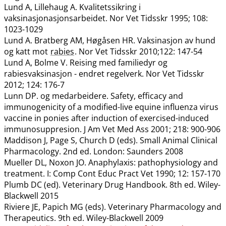
Lund A, Lillehaug A. Kvalitetssikring i
vaksinasjonasjonsarbeidet. Nor Vet Tidsskr 1995; 108:
1023-1029
Lund A. Bratberg AM, Høgåsen HR. Vaksinasjon av hund
og katt mot
rabies
. Nor Vet Tidsskr 2010;122: 147-54
Lund A, Bolme V. Reising med familiedyr og
rabiesvaksinasjon - endret regelverk. Nor Vet Tidsskr
2012; 124: 176-7
Lunn DP. og medarbeidere. Safety, efficacy and
immunogenicity of a modified-live equine influenza virus
vaccine in ponies after induction of exercised-induced
immunosuppresion. J Am Vet Med Ass 2001; 218: 900-906
Maddison J, Page S, Church D (eds). Small Animal Clinical
Pharmacology. 2nd ed. London: Saunders 2008
Mueller DL, Noxon JO. Anaphylaxis: pathophysiology and
treatment. I: Comp Cont Educ Pract Vet 1990; 12: 157-170
Plumb DC (ed). Veterinary Drug Handbook. 8th ed. Wiley-
Blackwell 2015
Riviere JE, Papich MG (eds). Veterinary Pharmacology and
Therapeutics. 9th ed. Wiley-Blackwell 2009