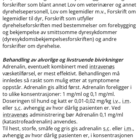
forskrifter som blant annet Lov om veterinærer og annet
dyrehelsepersonell, Lov om legemidler m.v., Forskrift om
legemidler til dyr, Forskrift som utfyller
dyrehelseforskriften med bestemmelser om forebygging
og bekjempelse av smittsomme dyresykdommer
(dyresykdomsbekjempelsesforskriften) og andre
forskrifter om dyrehelse.
Behandling av alvorlige og livstruende bivirkninger
Adrenalin, eventuelt kombinert med
intravenøs
væsketilførsel, er mest effektivt. Behandlingen må
innledes så raskt som mulig etter at symptomene
oppstår. Adrenalin gis alltid først. Adrenalin foreligger i
to ulike konsentrasjoner: 1 mg/ml og 0,1 mg​/​ml.
Doseringen til hund og katt er 0,01-0,02 mg/kg
i.v
.,
i.m
.
eller
s.c
. avhengig av hvor dårlig pasienten er. Ved
intravenøs
administrering bør Adrenalin 0,1 mg/ml
(katastrofeadrenalin) anvendes.
Til hest, storfe, småfe og gris gis adrenalin
s.c
. eller
i.m
.,
avhengig av hvor dårlig pasienten er, i konsentrasjonen