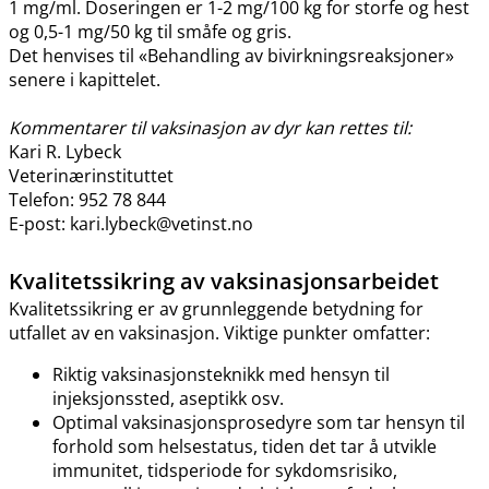
1 mg​/​ml. Doseringen er 1-2 mg/100 kg for storfe og hest
og 0,5-1 mg/50 kg til småfe og gris.
Det henvises til «Behandling av bivirkningsreaksjoner»
senere i kapittelet.
Kommentarer til vaksinasjon av dyr kan rettes til:
Kari R. Lybeck
Veterinærinstituttet
Telefon: 952 78 844
E-post: kari.lybeck@vetinst.no
Kvalitetssikring av vaksinasjonsarbeidet
Kvalitetssikring er av grunnleggende betydning for
utfallet av en vaksinasjon. Viktige punkter omfatter:
Riktig vaksinasjonsteknikk med hensyn til
injeksjonssted, aseptikk osv.
Optimal vaksinasjonsprosedyre som tar hensyn til
forhold som helsestatus, tiden det tar å utvikle
immunitet, tidsperiode for sykdomsrisiko,