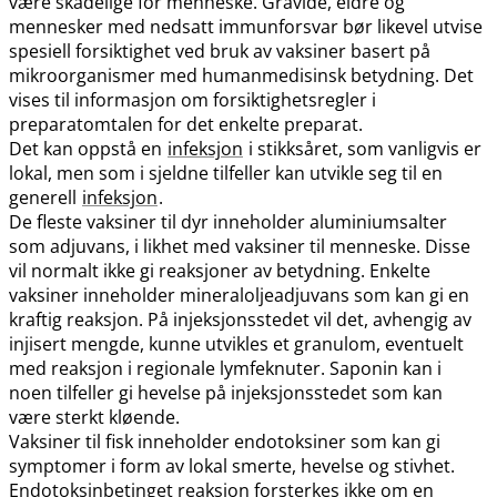
være skadelige for menneske. Gravide, eldre og
mennesker med nedsatt immunforsvar bør likevel utvise
spesiell forsiktighet ved bruk av vaksiner basert på
mikroorganismer med humanmedisinsk betydning. Det
vises til informasjon om forsiktighetsregler i
preparatomtalen for det enkelte preparat.
Det kan oppstå en
infeksjon
i stikksåret, som vanligvis er
lokal, men som i sjeldne tilfeller kan utvikle seg til en
generell
infeksjon
.
De fleste vaksiner til dyr inneholder aluminiumsalter
som adjuvans, i likhet med vaksiner til menneske. Disse
vil normalt ikke gi reaksjoner av betydning. Enkelte
vaksiner inneholder mineraloljeadjuvans som kan gi en
kraftig reaksjon. På injeksjonsstedet vil det, avhengig av
injisert mengde, kunne utvikles et granulom, eventuelt
med reaksjon i regionale lymfeknuter. Saponin kan i
noen tilfeller gi hevelse på injeksjonsstedet som kan
være sterkt kløende.
Vaksiner til fisk inneholder endotoksiner som kan gi
symptomer i form av lokal smerte, hevelse og stivhet.
Endotoksinbetinget reaksjon forsterkes ikke om en