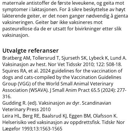
maternale antistoffer de første leveukene, og geita mot
symptomer i laktasjonen. For å sikre beskyttelse av høyt
lakterende geiter, er det noen ganger nødvendig å gjenta
vaksineringen. Geiter bør ikke vaksineres mot
pasteurellose da de er utsatt for bivirkninger etter slik
vaksinasjon.
Utvalgte referanser
Bratberg AM, Tollersrud T, Sjurseth SK, Lybeck K, Lund A.
Vaksinasjon av hest. Nor Vet Tidsskr 2010; 122: 508-18.
Squires RA, et al. 2024 guidelines for the vaccination of
dogs and cats-compiled by the Vaccination Guidelines
Group (VGG) of the World Small Animal Veterinary
Association (WSAVA). J Small Anim Pract 65.5 (2024): 277-
316.
Gudding R. (ed). Vaksinasjon av dyr. Scandinavian
Veterinary Press 2010
Leira HL, Berg RE, Baalsrud KJ, Eggen BM, Olafsson K.
Helserisiko ved vaksinasjon av oppdrettsfisk. Tidskr Nor
Lægefor 1993;13:1563-1565