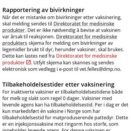
Rapportering av bivirkninger
Når det er mistanke om bivirkninger etter vaksinering,
skal melding sendes til
Direktoratet for medisinske
produkter
. Det er ikke nødvendig å bevise at vaksinen
var årsak til reaksjonen.
Direktoratet for medisinske
produkters
skjema for melding om bivirkninger av
legemidler brukt til dyr, herunder vaksiner, skal brukes.
Dette kan lastes ned fra
Direktoratet for medisinske
produkter
. Utfylt skjema kan skannes og sendes
elektronisk som vedlegg i e-post til vet.felles@dmp.no.
Tilbakeholdelsestider etter vaksinering
For inaktiverte vaksiner er tilbakeholdelsestidene både
for melk og slakt som regel 0 dager. Vaksiner med
levende agens kan ha tilbakeholdelsestid. Per i dag er det
kun markedsført én vaksine i Norge som har
tilbakeholdelsestid for matproduserende pattedyr. Dette
er en injeksjonsvaksine mot ringorm hos storfe, som
inneholder levende agens. For denne vaksinen er