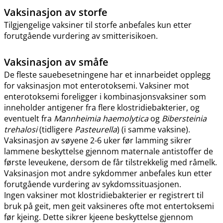
Vaksinasjon av storfe
Tilgjengelige vaksiner til storfe anbefales kun etter
forutgående vurdering av smitterisikoen.
Vaksinasjon av småfe
De fleste sauebesetningene har et innarbeidet opplegg
for vaksinasjon mot enterotoksemi. Vaksiner mot
enterotoksemi foreligger i kombinasjonsvaksiner som
inneholder antigener fra flere klostridiebakterier, og
eventuelt fra
Mannheimia haemolytica
og
Bibersteinia
trehalosi
(tidligere
Pasteurella
) (i samme vaksine).
Vaksinasjon av søyene 2-6 uker før lamming sikrer
lammene beskyttelse gjennom maternale antistoffer de
første leveukene, dersom de får tilstrekkelig med råmelk.
Vaksinasjon mot andre sykdommer anbefales kun etter
forutgående vurdering av sykdomssituasjonen.
Ingen vaksiner mot klostridiebakterier er registrert til
bruk på geit, men geit vaksineres ofte mot entertoksemi
før kjeing. Dette sikrer kjeene beskyttelse gjennom