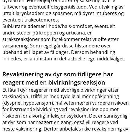
dyrearten. Førstehjelp omfatter også sikring av frie
luftveier og eventuelt oksygentilskudd. Ved utvikling av
uttalt larynksødem og spasmer, må dyret intuberes og
eventuelt trakeotomeres.
Subkutane ødemer i hode​/​hals-området, eventuelt
andre steder på kroppen og urticaria, er
straksreaksjoner som forekommer relativt ofte etter
vaksinering. Som regel går disse tilstandene over
ubehandlet i løpet av få dager. Dersom behandling
innledes, er
antihistamin
det aktuelle legemiddelvalget.
Revaksinering av dyr som tidligere har
reagert med en bivirkningsreaksjon
Et fåtall dyr reagerer med alvorlige bivirkninger etter
vaksinasjon. I tilfeller med tydelig allmennpåkjenning
(
dyspné
,
hypotensjon
), må veterinæren vurdere risikoen
for livstruende bivirkning ved revaksinering opp mot
risikoen for alvorlig
infeksjonssykdom
. Det er sannsynlig
at dyr som har reagert en gang, også vil reagere ved
neste vaksinering. Derfor anbefales ikke revaksinering av