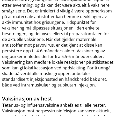
etter avvenning, og da kan det være aktuelt å vaksinere
smågrisene. Det er imidlertid viktig å være oppmerksom
på at maternale antistoffer kan hemme utviklingen av
aktiv immunitet hos grisungene. Tidspunktet for
vaksinering må tilpasses situasjonen i den enkelte
besetningen, og det vises ellers til preparatomtalen for
de aktuelle vaksinene. Når det gjelder maternale
antistoffer mot parvovirus, er det kjent at disse kan
persistere opp til 4-6 måneders alder. Vaksinering av
ungpurker innledes derfor fra 5,5-6 måneders alder.
Vaksinering kan medføre lokale reaksjoner på stikkstedet
som kan gi lokal kassasjon ved nødslakting. For å unngå
skade på verdifulle muskelgrupper, anbefales
standardisert injeksjonssted en håndsbredd bak øret,
både ved
intramuskulær
og
subkutan
injeksjon.
Vaksinasjon av hest
Tetanus
- og influensavaksine anbefales til alle hester.
Vaksinasjon mot herpesvirusinfeksjon kan være aktuelt,