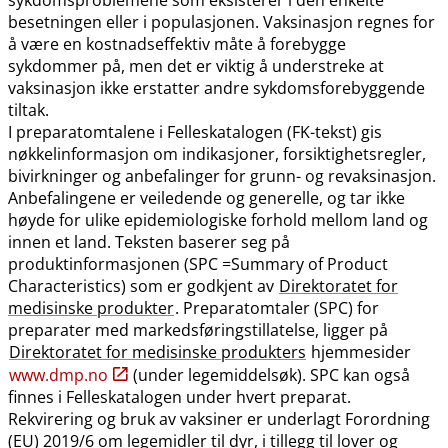
besetningen eller i populasjonen. Vaksinasjon regnes for
å være en kostnadseffektiv måte å forebygge
sykdommer på, men det er viktig å understreke at
vaksinasjon ikke erstatter andre sykdomsforebyggende
tiltak.
I preparatomtalene i Felleskatalogen (FK-tekst) gis
nøkkelinformasjon om indikasjoner, forsiktighetsregler,
bivirkninger og anbefalinger for grunn- og revaksinasjon.
Anbefalingene er veiledende og generelle, og tar ikke
høyde for ulike epidemiologiske forhold mellom land og
innen et land. Teksten baserer seg på
produktinformasjonen (SPC =Summary of Product
Characteristics) som er godkjent av
Direktoratet for
medisinske produkter
. Preparatomtaler (SPC) for
preparater med markedsføringstillatelse, ligger på
Direktoratet for medisinske produkters
hjemmesider
www.dmp.no
(under legemiddelsøk). SPC kan også
finnes i Felleskatalogen under hvert preparat.
Rekvirering og bruk av vaksiner er underlagt Forordning
(EU) 2019/6 om legemidler til dyr, i tillegg til lover og