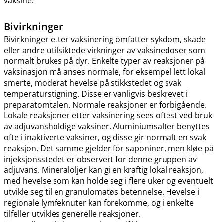
vaksine.
Bivirkninger
Bivirkninger etter vaksinering omfatter sykdom, skade
eller andre utilsiktede virkninger av vaksinedoser som
normalt brukes på dyr. Enkelte typer av reaksjoner på
vaksinasjon må anses normale, for eksempel lett lokal
smerte, moderat hevelse på stikkstedet og svak
temperaturstigning. Disse er vanligvis beskrevet i
preparatomtalen. Normale reaksjoner er forbigående.
Lokale reaksjoner etter vaksinering sees oftest ved bruk
av adjuvansholdige vaksiner. Aluminiumsalter benyttes
ofte i inaktiverte vaksiner, og disse gir normalt en svak
reaksjon. Det samme gjelder for saponiner, men kløe på
injeksjonsstedet er observert for denne gruppen av
adjuvans. Mineraloljer kan gi en kraftig lokal reaksjon,
med hevelse som kan holde seg i flere uker og eventuelt
utvikle seg til en granulomatøs betennelse. Hevelse i
regionale lymfeknuter kan forekomme, og i enkelte
tilfeller utvikles generelle reaksjoner.