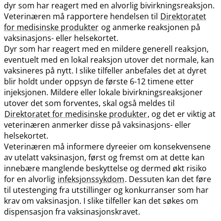
dyr som har reagert med en alvorlig bivirkningsreaksjon.
Veterinæren må rapportere hendelsen til
Direktoratet
for medisinske produkter
og anmerke reaksjonen på
vaksinasjons- eller helsekortet.
Dyr som har reagert med en mildere generell reaksjon,
eventuelt med en lokal reaksjon utover det normale, kan
vaksineres på nytt. I slike tilfeller anbefales det at dyret
blir holdt under oppsyn de første 6-12 timene etter
injeksjonen. Mildere eller lokale bivirkningsreaksjoner
utover det som forventes, skal også meldes til
Direktoratet for medisinske produkter
, og det er viktig at
veterinæren anmerker disse på vaksinasjons- eller
helsekortet.
Veterinæren må informere dyreeier om konsekvensene
av utelatt vaksinasjon, først og fremst om at dette kan
innebære manglende beskyttelse og dermed økt risiko
for en alvorlig
infeksjonssykdom
. Dessuten kan det føre
til utestenging fra utstillinger og konkurranser som har
krav om vaksinasjon. I slike tilfeller kan det søkes om
dispensasjon fra vaksinasjonskravet.