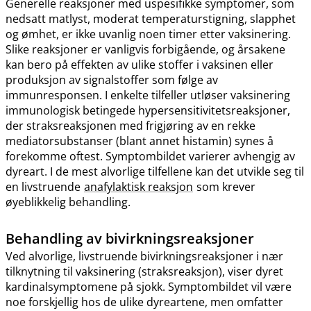
Generelle reaksjoner med uspesifikke symptomer, som
nedsatt matlyst, moderat temperaturstigning, slapphet
og ømhet, er ikke uvanlig noen timer etter vaksinering.
Slike reaksjoner er vanligvis forbigående, og årsakene
kan bero på effekten av ulike stoffer i vaksinen eller
produksjon av signalstoffer som følge av
immunresponsen. I enkelte tilfeller utløser vaksinering
immunologisk betingede hypersensitivitetsreaksjoner,
der straksreaksjonen med frigjøring av en rekke
mediatorsubstanser (blant annet histamin) synes å
forekomme oftest. Symptombildet varierer avhengig av
dyreart. I de mest alvorlige tilfellene kan det utvikle seg til
en livstruende
anafylaktisk reaksjon
som krever
øyeblikkelig behandling.
Behandling av bivirkningsreaksjoner
Ved alvorlige, livstruende bivirkningsreaksjoner i nær
tilknytning til vaksinering (straksreaksjon), viser dyret
kardinalsymptomene på sjokk. Symptombildet vil være
noe forskjellig hos de ulike dyreartene, men omfatter