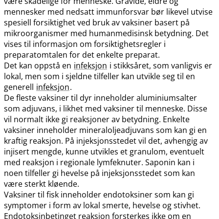
være skadelige for menneske. Gravide, eldre og
mennesker med nedsatt immunforsvar bør likevel utvise
spesiell forsiktighet ved bruk av vaksiner basert på
mikroorganismer med humanmedisinsk betydning. Det
vises til informasjon om forsiktighetsregler i
preparatomtalen for det enkelte preparat.
Det kan oppstå en
infeksjon
i stikksåret, som vanligvis er
lokal, men som i sjeldne tilfeller kan utvikle seg til en
generell
infeksjon
.
De fleste vaksiner til dyr inneholder aluminiumsalter
som adjuvans, i likhet med vaksiner til menneske. Disse
vil normalt ikke gi reaksjoner av betydning. Enkelte
vaksiner inneholder mineraloljeadjuvans som kan gi en
kraftig reaksjon. På injeksjonsstedet vil det, avhengig av
injisert mengde, kunne utvikles et granulom, eventuelt
med reaksjon i regionale lymfeknuter. Saponin kan i
noen tilfeller gi hevelse på injeksjonsstedet som kan
være sterkt kløende.
Vaksiner til fisk inneholder endotoksiner som kan gi
symptomer i form av lokal smerte, hevelse og stivhet.
Endotoksinbetinget reaksjon forsterkes ikke om en