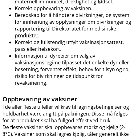
maternell immunitet, drektighet og fødsel.
Korrekt oppbevaring av vaksinen.
Beredskap for å håndtere bivirkninger, og system
for innhenting av opplysninger om bivirkninger og
rapportering til
Direktoratet for medisinske
produkter
.
Korrekt og fullstendig utfylt vaksinasjonsattest,
pass eller helsekort.
Informasjon til dyreeier om valg av
vaksinasjonsregime tilpasset det enkelte dyr eller
besetning, forventet effekt, behov for tilsyn og ro,
risiko for bivirkninger og tidspunkt for
revaksinering.
Oppbevaring av vaksiner
I de aller fleste tilfeller vil krav til lagringsbetingelser og
holdbarhet være angitt på pakningen. Disse må følges
for at produktet skal ha fullgod effekt ved bruk.
De fleste vaksiner skal oppbevares mørkt og kjølig (2-
8°C). Vaksiner som skal lagres kjølig, tåler generelt ikke