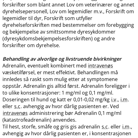
forskrifter som blant annet Lov om veterinærer og annet
dyrehelsepersonell, Lov om legemidler m.v., Forskrift om
legemidler til dyr, Forskrift som utfyller
dyrehelseforskriften med bestemmelser om forebygging
og bekjempelse av smittsomme dyresykdommer
(dyresykdomsbekjempelsesforskriften) og andre
forskrifter om dyrehelse.
Behandling av alvorlige og livstruende bivirkninger
Adrenalin, eventuelt kombinert med
intravenøs
væsketilførsel, er mest effektivt. Behandlingen må
innledes så raskt som mulig etter at symptomene
oppstår. Adrenalin gis alltid først. Adrenalin foreligger i
to ulike konsentrasjoner: 1 mg/ml og 0,1 mg​/​ml.
Doseringen til hund og katt er 0,01-0,02 mg/kg
i.v
.,
i.m
.
eller
s.c
. avhengig av hvor dårlig pasienten er. Ved
intravenøs
administrering bør Adrenalin 0,1 mg/ml
(katastrofeadrenalin) anvendes.
Til hest, storfe, småfe og gris gis adrenalin
s.c
. eller
i.m
.,
avhengig av hvor dårlig pasienten er, i konsentrasjonen