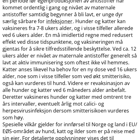
en periode før egenproduksjonen av antistoffer har
kommet ordentlig i gang og nivået av maternale
antistoffer samtidig begynner å bli lavt, er unge dyr
særlig sårbare for
infeksjoner
. Hunder og katter kan
vaksineres fra 7-8 ukers alder, og i visse tilfeller allerede
ved 6 ukers alder. En må imidlertid regne med redusert
effekt ved disse tidspunktene, og vaksineringen må
gjentas for å sikre tilfredsstillende beskyttelse. Ved ca. 12
ukers alder er nivået av maternale antistoffer generelt så
lavt at aktiv immunisering som oftest ikke vil hemmes.
Katter anses likevel ha behov for en ny dose ved 16 ukers
alder, noe som i visse tilfeller som ved økt smitterisiko,
også kan vurderes til hund. Videre er revaksinasjon av
alle hunder og katter ved 6 måneders alder anbefalt.
Deretter vaksineres hunder og katter med omtrent tre
års intervaller, eventuelt årlig mot calici- og
herpesvirusinfeksjon dersom smitterisikoen vurderes
som høy.
Spesielle vilkår gjelder for innførsel til Norge og land i EU​/​
EØS-området av hund, katt og ilder som er på reise med
sin eier. For detaljerte opplysninger vises det til