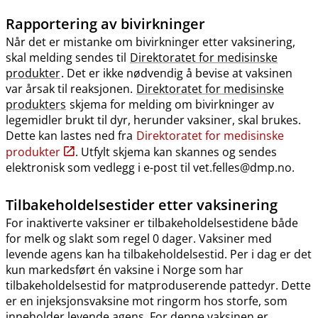
Rapportering av bivirkninger
Når det er mistanke om bivirkninger etter vaksinering,
skal melding sendes til
Direktoratet for medisinske
produkter
. Det er ikke nødvendig å bevise at vaksinen
var årsak til reaksjonen.
Direktoratet for medisinske
produkters
skjema for melding om bivirkninger av
legemidler brukt til dyr, herunder vaksiner, skal brukes.
Dette kan lastes ned fra
Direktoratet for medisinske
produkter
. Utfylt skjema kan skannes og sendes
elektronisk som vedlegg i e-post til vet.felles@dmp.no.
Tilbakeholdelsestider etter vaksinering
For inaktiverte vaksiner er tilbakeholdelsestidene både
for melk og slakt som regel 0 dager. Vaksiner med
levende agens kan ha tilbakeholdelsestid. Per i dag er det
kun markedsført én vaksine i Norge som har
tilbakeholdelsestid for matproduserende pattedyr. Dette
er en injeksjonsvaksine mot ringorm hos storfe, som
inneholder levende agens. For denne vaksinen er