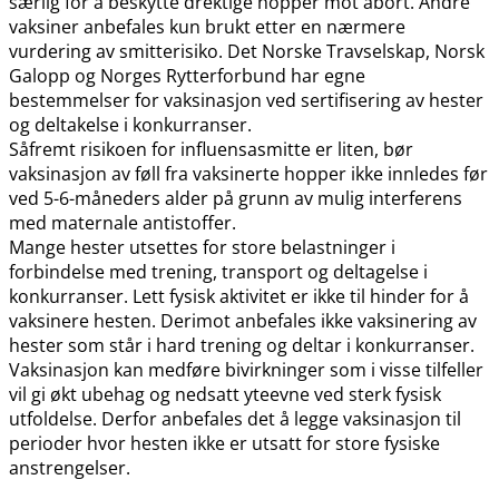
særlig for å beskytte drektige hopper mot abort. Andre
vaksiner anbefales kun brukt etter en nærmere
vurdering av smitterisiko. Det Norske Travselskap, Norsk
Galopp og Norges Rytterforbund har egne
bestemmelser for vaksinasjon ved sertifisering av hester
og deltakelse i konkurranser.
Såfremt risikoen for influensasmitte er liten, bør
vaksinasjon av føll fra vaksinerte hopper ikke innledes før
ved 5-6-måneders alder på grunn av mulig interferens
med maternale antistoffer.
Mange hester utsettes for store belastninger i
forbindelse med trening, transport og deltagelse i
konkurranser. Lett fysisk aktivitet er ikke til hinder for å
vaksinere hesten. Derimot anbefales ikke vaksinering av
hester som står i hard trening og deltar i konkurranser.
Vaksinasjon kan medføre bivirkninger som i visse tilfeller
vil gi økt ubehag og nedsatt yteevne ved sterk fysisk
utfoldelse. Derfor anbefales det å legge vaksinasjon til
perioder hvor hesten ikke er utsatt for store fysiske
anstrengelser.