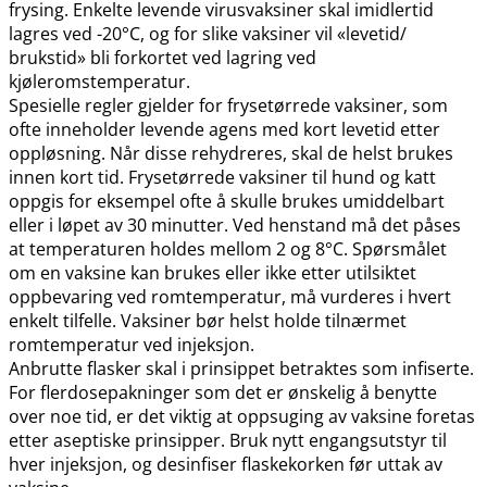
frysing. Enkelte levende virusvaksiner skal imidlertid
lagres ved -20°C, og for slike vaksiner vil «levetid​/​
brukstid» bli forkortet ved lagring ved
kjøleromstemperatur.
Spesielle regler gjelder for frysetørrede vaksiner, som
ofte inneholder levende agens med kort levetid etter
oppløsning. Når disse rehydreres, skal de helst brukes
innen kort tid. Frysetørrede vaksiner til hund og katt
oppgis for eksempel ofte å skulle brukes umiddelbart
eller i løpet av 30 minutter. Ved henstand må det påses
at temperaturen holdes mellom 2 og 8°C. Spørsmålet
om en vaksine kan brukes eller ikke etter utilsiktet
oppbevaring ved romtemperatur, må vurderes i hvert
enkelt tilfelle. Vaksiner bør helst holde tilnærmet
romtemperatur ved injeksjon.
Anbrutte flasker skal i prinsippet betraktes som infiserte.
For flerdosepakninger som det er ønskelig å benytte
over noe tid, er det viktig at oppsuging av vaksine foretas
etter aseptiske prinsipper. Bruk nytt engangsutstyr til
hver injeksjon, og desinfiser flaskekorken før uttak av