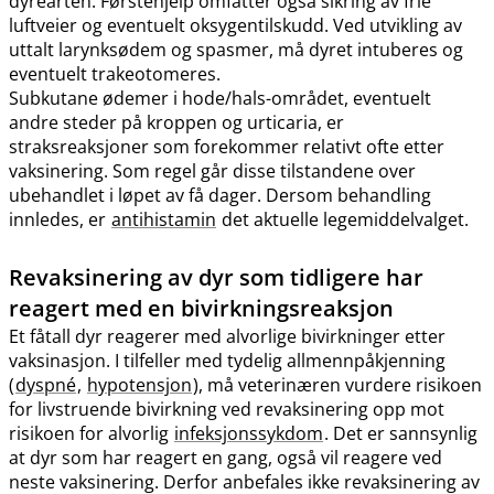
dyrearten. Førstehjelp omfatter også sikring av frie
luftveier og eventuelt oksygentilskudd. Ved utvikling av
uttalt larynksødem og spasmer, må dyret intuberes og
eventuelt trakeotomeres.
Subkutane ødemer i hode​/​hals-området, eventuelt
andre steder på kroppen og urticaria, er
straksreaksjoner som forekommer relativt ofte etter
vaksinering. Som regel går disse tilstandene over
ubehandlet i løpet av få dager. Dersom behandling
innledes, er
antihistamin
det aktuelle legemiddelvalget.
Revaksinering av dyr som tidligere har
reagert med en bivirkningsreaksjon
Et fåtall dyr reagerer med alvorlige bivirkninger etter
vaksinasjon. I tilfeller med tydelig allmennpåkjenning
(
dyspné
,
hypotensjon
), må veterinæren vurdere risikoen
for livstruende bivirkning ved revaksinering opp mot
risikoen for alvorlig
infeksjonssykdom
. Det er sannsynlig
at dyr som har reagert en gang, også vil reagere ved
neste vaksinering. Derfor anbefales ikke revaksinering av