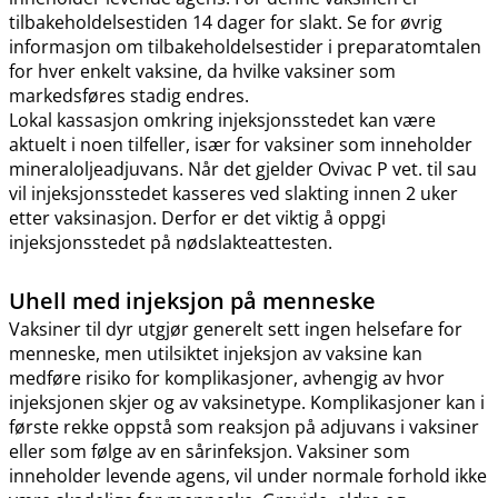
tilbakeholdelsestiden 14 dager for slakt. Se for øvrig
informasjon om tilbakeholdelsestider i preparatomtalen
for hver enkelt vaksine, da hvilke vaksiner som
markedsføres stadig endres.
Lokal kassasjon omkring injeksjonsstedet kan være
aktuelt i noen tilfeller, især for vaksiner som inneholder
mineraloljeadjuvans. Når det gjelder Ovivac P vet. til sau
vil injeksjonsstedet kasseres ved slakting innen 2 uker
etter vaksinasjon. Derfor er det viktig å oppgi
injeksjonsstedet på nødslakteattesten.
Uhell med injeksjon på menneske
Vaksiner til dyr utgjør generelt sett ingen helsefare for
menneske, men utilsiktet injeksjon av vaksine kan
medføre risiko for komplikasjoner, avhengig av hvor
injeksjonen skjer og av vaksinetype. Komplikasjoner kan i
første rekke oppstå som reaksjon på adjuvans i vaksiner
eller som følge av en sårinfeksjon. Vaksiner som
inneholder levende agens, vil under normale forhold ikke