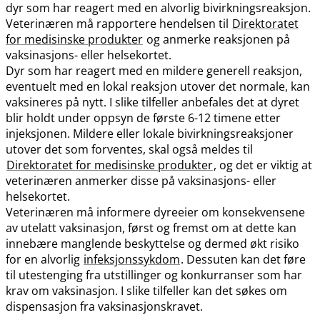
dyr som har reagert med en alvorlig bivirkningsreaksjon.
Veterinæren må rapportere hendelsen til
Direktoratet
for medisinske produkter
og anmerke reaksjonen på
vaksinasjons- eller helsekortet.
Dyr som har reagert med en mildere generell reaksjon,
eventuelt med en lokal reaksjon utover det normale, kan
vaksineres på nytt. I slike tilfeller anbefales det at dyret
blir holdt under oppsyn de første 6-12 timene etter
injeksjonen. Mildere eller lokale bivirkningsreaksjoner
utover det som forventes, skal også meldes til
Direktoratet for medisinske produkter
, og det er viktig at
veterinæren anmerker disse på vaksinasjons- eller
helsekortet.
Veterinæren må informere dyreeier om konsekvensene
av utelatt vaksinasjon, først og fremst om at dette kan
innebære manglende beskyttelse og dermed økt risiko
for en alvorlig
infeksjonssykdom
. Dessuten kan det føre
til utestenging fra utstillinger og konkurranser som har
krav om vaksinasjon. I slike tilfeller kan det søkes om
dispensasjon fra vaksinasjonskravet.