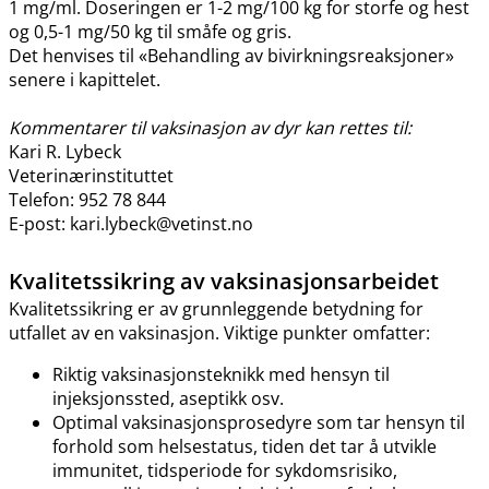
1 mg​/​ml. Doseringen er 1-2 mg/100 kg for storfe og hest
og 0,5-1 mg/50 kg til småfe og gris.
Det henvises til «Behandling av bivirkningsreaksjoner»
senere i kapittelet.
Kommentarer til vaksinasjon av dyr kan rettes til:
Kari R. Lybeck
Veterinærinstituttet
Telefon: 952 78 844
E-post: kari.lybeck@vetinst.no
Kvalitetssikring av vaksinasjonsarbeidet
Kvalitetssikring er av grunnleggende betydning for
utfallet av en vaksinasjon. Viktige punkter omfatter:
Riktig vaksinasjonsteknikk med hensyn til
injeksjonssted, aseptikk osv.
Optimal vaksinasjonsprosedyre som tar hensyn til
forhold som helsestatus, tiden det tar å utvikle
immunitet, tidsperiode for sykdomsrisiko,