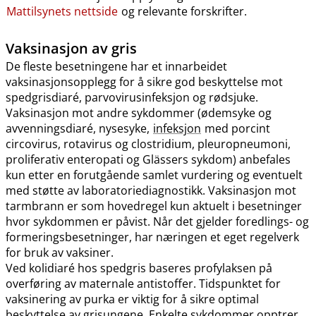
Mattilsynets nettside
og relevante forskrifter.
Vaksinasjon av gris
De fleste besetningene har et innarbeidet
vaksinasjonsopplegg for å sikre god beskyttelse mot
spedgrisdiaré, parvovirusinfeksjon og rødsjuke.
Vaksinasjon mot andre sykdommer (ødemsyke og
avvenningsdiaré, nysesyke,
infeksjon
med porcint
circovirus, rotavirus og clostridium, pleuropneumoni,
proliferativ enteropati og Glässers sykdom) anbefales
kun etter en forutgående samlet vurdering og eventuelt
med støtte av laboratoriediagnostikk. Vaksinasjon mot
tarmbrann er som hovedregel kun aktuelt i besetninger
hvor sykdommen er påvist. Når det gjelder foredlings- og
formeringsbesetninger, har næringen et eget regelverk
for bruk av vaksiner.
Ved kolidiaré hos spedgris baseres profylaksen på
overføring av maternale antistoffer. Tidspunktet for
vaksinering av purka er viktig for å sikre optimal
beskyttelse av grisungene. Enkelte sykdommer opptrer