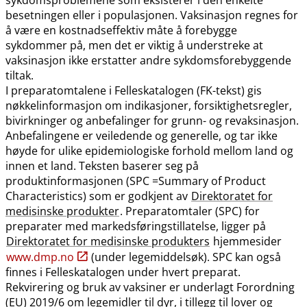
besetningen eller i populasjonen. Vaksinasjon regnes for
å være en kostnadseffektiv måte å forebygge
sykdommer på, men det er viktig å understreke at
vaksinasjon ikke erstatter andre sykdomsforebyggende
tiltak.
I preparatomtalene i Felleskatalogen (FK-tekst) gis
nøkkelinformasjon om indikasjoner, forsiktighetsregler,
bivirkninger og anbefalinger for grunn- og revaksinasjon.
Anbefalingene er veiledende og generelle, og tar ikke
høyde for ulike epidemiologiske forhold mellom land og
innen et land. Teksten baserer seg på
produktinformasjonen (SPC =Summary of Product
Characteristics) som er godkjent av
Direktoratet for
medisinske produkter
. Preparatomtaler (SPC) for
preparater med markedsføringstillatelse, ligger på
Direktoratet for medisinske produkters
hjemmesider
www.dmp.no
(under legemiddelsøk). SPC kan også
finnes i Felleskatalogen under hvert preparat.
Rekvirering og bruk av vaksiner er underlagt Forordning
(EU) 2019/6 om legemidler til dyr, i tillegg til lover og