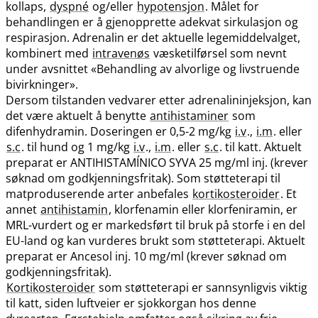
kollaps,
dyspné
og​/​eller
hypotensjon
. Målet for
behandlingen er å gjenopprette adekvat sirkulasjon og
respirasjon. Adrenalin er det aktuelle legemiddelvalget,
kombinert med
intravenøs
væsketilførsel som nevnt
under avsnittet «Behandling av alvorlige og livstruende
bivirkninger».
Dersom tilstanden vedvarer etter adrenalininjeksjon, kan
det være aktuelt å benytte
antihistaminer
som
difenhydramin. Doseringen er 0,5-2 mg/kg
i.v
.,
i.m
. eller
s.c
. til hund og 1 mg/kg
i.v
.,
i.m
. eller
s.c
. til katt. Aktuelt
preparat er ANTIHISTAMÍNICO SYVA 25 mg/ml inj. (krever
søknad om godkjenningsfritak). Som støtteterapi til
matproduserende arter anbefales
kortikosteroider
. Et
annet
antihistamin
, klorfenamin eller klorfeniramin, er
MRL-vurdert og er markedsført til bruk på storfe i en del
EU-land og kan vurderes brukt som støtteterapi. Aktuelt
preparat er Ancesol inj. 10 mg/ml (krever søknad om
godkjenningsfritak).
Kortikosteroider
som støtteterapi er sannsynligvis viktig
til katt, siden luftveier er sjokkorgan hos denne