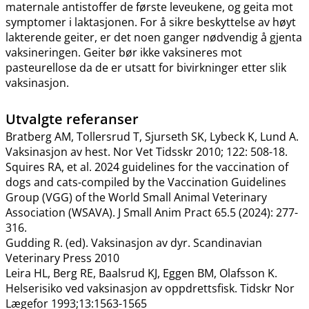
maternale antistoffer de første leveukene, og geita mot
symptomer i laktasjonen. For å sikre beskyttelse av høyt
lakterende geiter, er det noen ganger nødvendig å gjenta
vaksineringen. Geiter bør ikke vaksineres mot
pasteurellose da de er utsatt for bivirkninger etter slik
vaksinasjon.
Utvalgte referanser
Bratberg AM, Tollersrud T, Sjurseth SK, Lybeck K, Lund A.
Vaksinasjon av hest. Nor Vet Tidsskr 2010; 122: 508-18.
Squires RA, et al. 2024 guidelines for the vaccination of
dogs and cats-compiled by the Vaccination Guidelines
Group (VGG) of the World Small Animal Veterinary
Association (WSAVA). J Small Anim Pract 65.5 (2024): 277-
316.
Gudding R. (ed). Vaksinasjon av dyr. Scandinavian
Veterinary Press 2010
Leira HL, Berg RE, Baalsrud KJ, Eggen BM, Olafsson K.
Helserisiko ved vaksinasjon av oppdrettsfisk. Tidskr Nor
Lægefor 1993;13:1563-1565