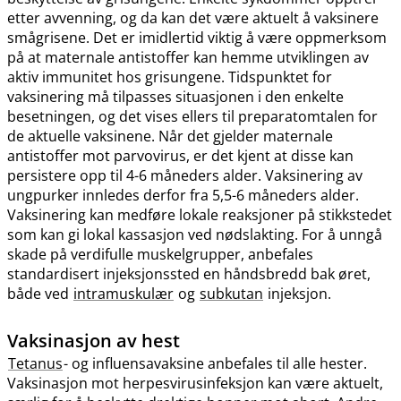
etter avvenning, og da kan det være aktuelt å vaksinere
smågrisene. Det er imidlertid viktig å være oppmerksom
på at maternale antistoffer kan hemme utviklingen av
aktiv immunitet hos grisungene. Tidspunktet for
vaksinering må tilpasses situasjonen i den enkelte
besetningen, og det vises ellers til preparatomtalen for
de aktuelle vaksinene. Når det gjelder maternale
antistoffer mot parvovirus, er det kjent at disse kan
persistere opp til 4-6 måneders alder. Vaksinering av
ungpurker innledes derfor fra 5,5-6 måneders alder.
Vaksinering kan medføre lokale reaksjoner på stikkstedet
som kan gi lokal kassasjon ved nødslakting. For å unngå
skade på verdifulle muskelgrupper, anbefales
standardisert injeksjonssted en håndsbredd bak øret,
både ved
intramuskulær
og
subkutan
injeksjon.
Vaksinasjon av hest
Tetanus
- og influensavaksine anbefales til alle hester.
Vaksinasjon mot herpesvirusinfeksjon kan være aktuelt,