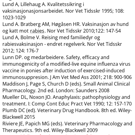
Lund A, Lillehaug A. Kvalitetssikring i
vaksinasjonasjonsarbeidet. Nor Vet Tidsskr 1995; 108:
1023-1029
Lund A. Bratberg AM, Høgåsen HR. Vaksinasjon av hund
og katt mot
rabies
. Nor Vet Tidsskr 2010;122: 147-54
Lund A, Bolme V. Reising med familiedyr og
rabiesvaksinasjon - endret regelverk. Nor Vet Tidsskr
2012; 124: 176-7
Lunn DP. og medarbeidere. Safety, efficacy and
immunogenicity of a modified-live equine influenza virus
vaccine in ponies after induction of exercised-induced
immunosuppresion. J Am Vet Med Ass 2001; 218: 900-906
Maddison J, Page S, Church D (eds). Small Animal Clinical
Pharmacology. 2nd ed. London: Saunders 2008
Mueller DL, Noxon JO. Anaphylaxis: pathophysiology and
treatment. I: Comp Cont Educ Pract Vet 1990; 12: 157-170
Plumb DC (ed). Veterinary Drug Handbook. 8th ed. Wiley-
Blackwell 2015
Riviere JE, Papich MG (eds). Veterinary Pharmacology and
Therapeutics. 9th ed. Wiley-Blackwell 2009