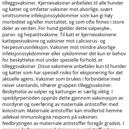
tilleggsvaksiner. Kjernevaksiner anbefales til alle hunder
og katter og omfatter vaksiner mot alvorlige, svært
smittsomme infeksjonssykdommer som kan gi høy
morbiditet og​/​eller mortalitet, og som ofte finnes i store
deler av verden. For hund gjelder dette valpesyke-,
parvo- og hepatittvaksine. Til katt er kjernevaksinene
kattepestvaksine og vaksiner mot calicivirus- og
herpesvirusinfeksjon. Vaksiner mot mindre alvorlige
infeksjonssykdommer eller sykdommer det kun er behov
for beskyttelse mot under spesielle forhold, er
tilleggsvaksiner. Disse vaksinene anbefales kun til hunder
og katter som har spesiell risiko for eksponering for det
aktuelle agens. Vaksiner som brukes i forbindelse med
reiser utenlands, tilhører gruppen tilleggsvaksiner.
Beskyttelse av valper og kattunger er særlig viktig. I
speddyrperioden oppnås dette gjennom vaksinasjon av
mordyret og overføring av maternale antistoffer med
kolostrum. Maternale antistoffer kan imidlertid hemme
adekvat immunologisk respons på vaksinen.
Nedbrytingen av maternale antistoffer foregår gradvis. I