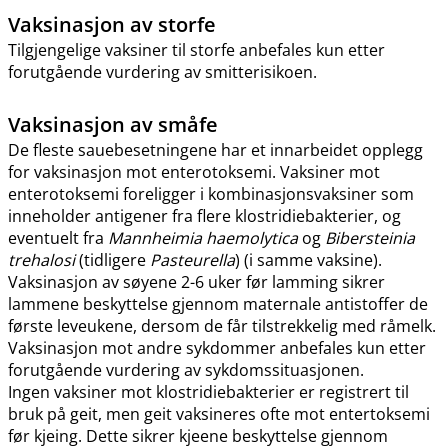
Vaksinasjon av storfe
Tilgjengelige vaksiner til storfe anbefales kun etter
forutgående vurdering av smitterisikoen.
Vaksinasjon av småfe
De fleste sauebesetningene har et innarbeidet opplegg
for vaksinasjon mot enterotoksemi. Vaksiner mot
enterotoksemi foreligger i kombinasjonsvaksiner som
inneholder antigener fra flere klostridiebakterier, og
eventuelt fra
Mannheimia haemolytica
og
Bibersteinia
trehalosi
(tidligere
Pasteurella
) (i samme vaksine).
Vaksinasjon av søyene 2-6 uker før lamming sikrer
lammene beskyttelse gjennom maternale antistoffer de
første leveukene, dersom de får tilstrekkelig med råmelk.
Vaksinasjon mot andre sykdommer anbefales kun etter
forutgående vurdering av sykdomssituasjonen.
Ingen vaksiner mot klostridiebakterier er registrert til
bruk på geit, men geit vaksineres ofte mot entertoksemi
før kjeing. Dette sikrer kjeene beskyttelse gjennom