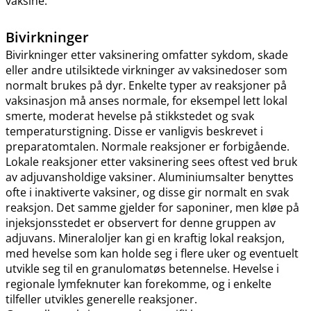
vaksine.
Bivirkninger
Bivirkninger etter vaksinering omfatter sykdom, skade
eller andre utilsiktede virkninger av vaksinedoser som
normalt brukes på dyr. Enkelte typer av reaksjoner på
vaksinasjon må anses normale, for eksempel lett lokal
smerte, moderat hevelse på stikkstedet og svak
temperaturstigning. Disse er vanligvis beskrevet i
preparatomtalen. Normale reaksjoner er forbigående.
Lokale reaksjoner etter vaksinering sees oftest ved bruk
av adjuvansholdige vaksiner. Aluminiumsalter benyttes
ofte i inaktiverte vaksiner, og disse gir normalt en svak
reaksjon. Det samme gjelder for saponiner, men kløe på
injeksjonsstedet er observert for denne gruppen av
adjuvans. Mineraloljer kan gi en kraftig lokal reaksjon,
med hevelse som kan holde seg i flere uker og eventuelt
utvikle seg til en granulomatøs betennelse. Hevelse i
regionale lymfeknuter kan forekomme, og i enkelte
tilfeller utvikles generelle reaksjoner.