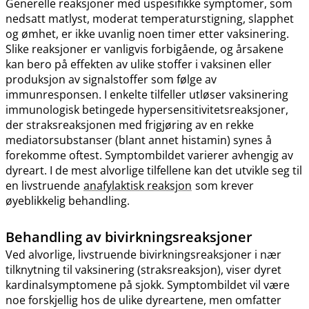
Generelle reaksjoner med uspesifikke symptomer, som
nedsatt matlyst, moderat temperaturstigning, slapphet
og ømhet, er ikke uvanlig noen timer etter vaksinering.
Slike reaksjoner er vanligvis forbigående, og årsakene
kan bero på effekten av ulike stoffer i vaksinen eller
produksjon av signalstoffer som følge av
immunresponsen. I enkelte tilfeller utløser vaksinering
immunologisk betingede hypersensitivitetsreaksjoner,
der straksreaksjonen med frigjøring av en rekke
mediatorsubstanser (blant annet histamin) synes å
forekomme oftest. Symptombildet varierer avhengig av
dyreart. I de mest alvorlige tilfellene kan det utvikle seg til
en livstruende
anafylaktisk reaksjon
som krever
øyeblikkelig behandling.
Behandling av bivirkningsreaksjoner
Ved alvorlige, livstruende bivirkningsreaksjoner i nær
tilknytning til vaksinering (straksreaksjon), viser dyret
kardinalsymptomene på sjokk. Symptombildet vil være
noe forskjellig hos de ulike dyreartene, men omfatter