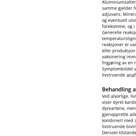
Aluminiumsalter 
samme gjelder fo
adjuvans. Minera
og eventuelt utv
forekomme, og i e
Generelle reaks
temperaturstigni
reaksjoner er va
eller produksjon
vaksinering imm
frigjøring av en
Symptombildet var
livstruende
anaf
Behandling a
Ved alvorlige, li
viser dyret kard
dyreartene, men
gjenopprette ade
kombinert med
livstruende bivi
Dersom tilstande