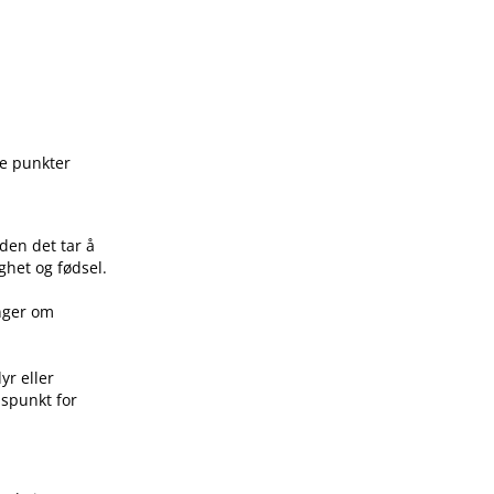
ge punkter
den det tar å
ghet og fødsel.
inger om
yr eller
idspunkt for