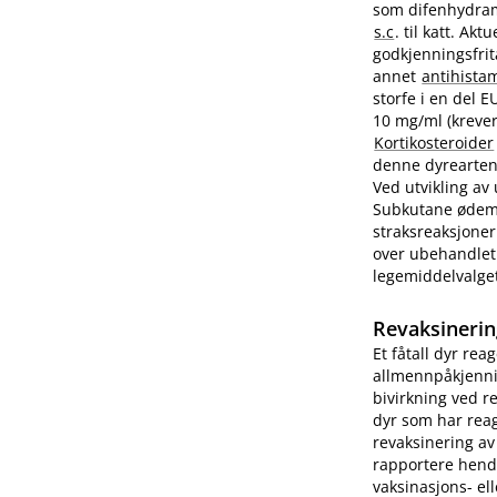
som difenhydram
s.c
. til katt. A
godkjenningsfrit
annet
antihista
storfe i en del 
10 mg/ml (krever
Kortikosteroider
denne dyrearten.
Ved utvikling av
Subkutane ødemer
straksreaksjoner
over ubehandlet 
legemiddelvalge
Revaksinerin
Et fåtall dyr rea
allmennpåkjenni
bivirkning ved r
dyr som har reag
revaksinering av
rapportere hend
vaksinasjons- ell