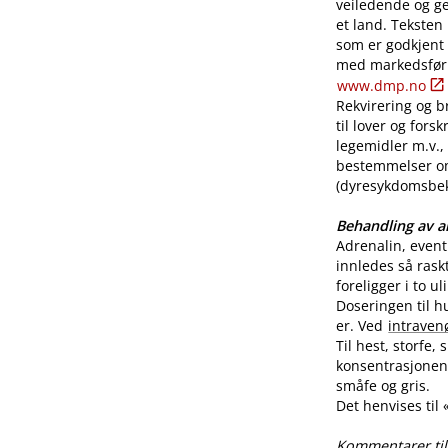
veiledende og ge
et land. Teksten
som er godkjent
med markedsførin
www.dmp.no
Rekvirering og br
til lover og for
legemidler m.v., 
bestemmelser o
(dyresykdomsbekj
Behandling av al
Adrenalin, even
innledes så rask
foreligger i to u
Doseringen til h
er. Ved
intraven
Til hest, storfe,
konsentrasjonen 
småfe og gris.
Det henvises til
Kommentarer til 