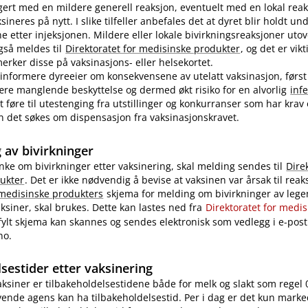
ert med en mildere generell reaksjon, eventuelt med en lokal reak
ineres på nytt. I slike tilfeller anbefales det at dyret blir holdt u
ne etter injeksjonen. Mildere eller lokale bivirkningsreaksjoner uto
også meldes til
Direktoratet for medisinske produkter
, og det er vikt
rker disse på vaksinasjons- eller helsekortet.
nformere dyreeier om konsekvensene av utelatt vaksinasjon, først
re manglende beskyttelse og dermed økt risiko for en alvorlig
inf
 føre til utestenging fra utstillinger og konkurranser som har krav
 kan det søkes om dispensasjon fra vaksinasjonskravet.
 av bivirkninger
nke om bivirkninger etter vaksinering, skal melding sendes til
Dire
ukter
. Det er ikke nødvendig å bevise at vaksinen var årsak til reak
 medisinske produkters
skjema for melding om bivirkninger av legem
ksiner, skal brukes. Dette kan lastes ned fra
Direktoratet for medi
tfylt skjema kan skannes og sendes elektronisk som vedlegg i e-post 
no.
sestider etter vaksinering
vaksiner er tilbakeholdelsestidene både for melk og slakt som regel 
ende agens kan ha tilbakeholdelsestid. Per i dag er det kun marke