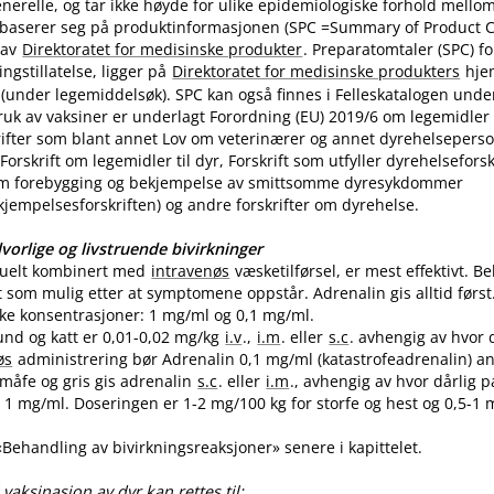
nerelle, og tar ikke høyde for ulike epidemiologiske forhold mello
 baserer seg på produktinformasjonen (SPC =Summary of Product Ch
 av
Direktoratet for medisinske produkter
. Preparatomtaler (SPC) f
gstillatelse, ligger på
Direktoratet for medisinske produkters
hje
(under legemiddelsøk). SPC kan også finnes i Felleskatalogen unde
uk av vaksiner er underlagt Forordning (EU) 2019/6 om legemidler til
skrifter som blant annet Lov om veterinærer og annet dyrehelseperso
Forskrift om legemidler til dyr, Forskrift som utfyller dyrehelsefor
m forebygging og bekjempelse av smittsomme dyresykdommer
empelsesforskriften) og andre forskrifter om dyrehelse.
vorlige og livstruende bivirkninger
tuelt kombinert med
intravenøs
væsketilførsel, er mest effektivt. 
t som mulig etter at symptomene oppstår. Adrenalin gis alltid først
like konsentrasjoner: 1 mg/ml og 0,1 mg​/​ml.
und og katt er 0,01-0,02 mg/kg
i.v
.,
i.m
. eller
s.c
. avhengig av hvor 
øs
administrering bør Adrenalin 0,1 mg/ml (katastrofeadrenalin) a
 småfe og gris gis adrenalin
s.c
. eller
i.m
., avhengig av hvor dårlig p
1 mg​/​ml. Doseringen er 1-2 mg/100 kg for storfe og hest og 0,5-1 m
 «Behandling av bivirkningsreaksjoner» senere i kapittelet.
vaksinasjon av dyr kan rettes til: