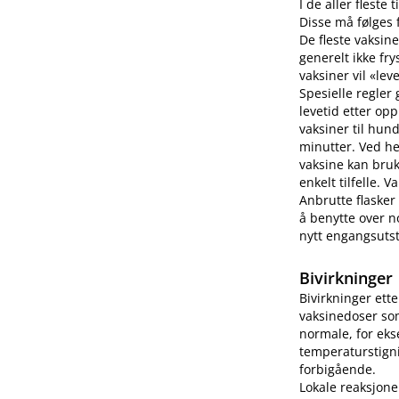
I de aller fleste
Disse må følges f
De fleste vaksine
generelt ikke fry
vaksiner vil «lev
Spesielle regler
levetid etter op
vaksiner til hun
minutter. Ved h
vaksine kan bruk
enkelt tilfelle.
Anbrutte flasker
å benytte over no
nytt engangsutsty
Bivirkninger
Bivirkninger ett
vaksinedoser som
normale, for eks
temperaturstigni
forbigående.
Lokale reaksjone