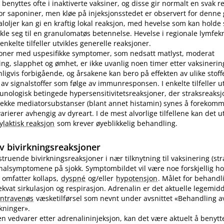
benyttes ofte i inaktiverte vaksiner, og disse gir normalt en svak r
r saponiner, men kløe på injeksjonsstedet er observert for denne
loljer kan gi en kraftig lokal reaksjon, med hevelse som kan holde s
ikle seg til en granulomatøs betennelse. Hevelse i regionale lymfek
nkelte tilfeller utvikles generelle reaksjoner.
joner med uspesifikke symptomer, som nedsatt matlyst, moderat
ng, slapphet og ømhet, er ikke uvanlig noen timer etter vaksinering
nligvis forbigående, og årsakene kan bero på effekten av ulike stoff
 av signalstoffer som følge av immunresponsen. I enkelte tilfeller u
unologisk betingede hypersensitivitetsreaksjoner, der straksreak
 rekke mediatorsubstanser (blant annet histamin) synes å forekomm
ierer avhengig av dyreart. I de mest alvorlige tilfellene kan det utv
ylaktisk reaksjon
som krever øyeblikkelig behandling.
v bivirkningsreaksjoner
vstruende bivirkningsreaksjoner i nær tilknytning til vaksinering (st
inalsymptomene på sjokk. Symptombildet vil være noe forskjellig ho
 omfatter kollaps,
dyspné
og​/​eller
hypotensjon
. Målet for behandl
kvat sirkulasjon og respirasjon. Adrenalin er det aktuelle legemidd
intravenøs
væsketilførsel som nevnt under avsnittet «Behandling av
rkninger».
n vedvarer etter adrenalininjeksjon, kan det være aktuelt å benyt