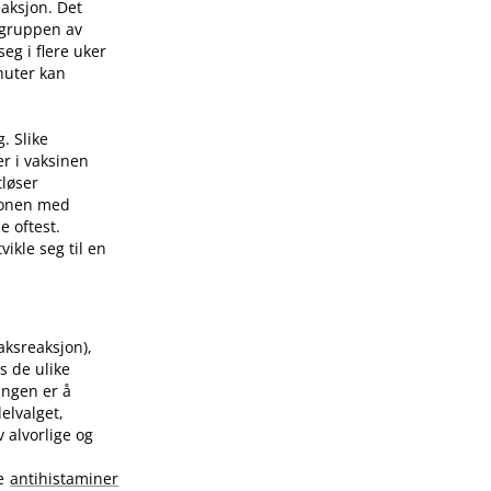
eaksjon. Det
 gruppen av
eg i flere uker
nuter kan
. Slike
er i vaksinen
tløser
sjonen med
e oftest.
ikle seg til en
raksreaksjon),
s de ulike
ingen er å
elvalget,
 alvorlige og
te
antihistaminer