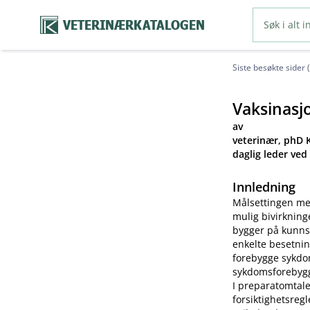
VETERINÆRKATALOGEN
Siste besøkte sider 
Vaksinasj
av
veterinær, phD K
daglig leder ved
Innledning
Målsettingen me
mulig bivirkning
bygger på kunns
enkelte besetnin
forebygge sykdom
sykdomsforebygg
I preparatomtale
forsiktighetsreg