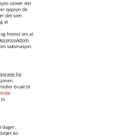
sjon utover det
nder oppsyn de
ver det som
ig at
 og fremst om at
eksjonssykdom
.
 om vaksinasjon.
ktoratet for
sjonen.
idler brukt til
sinske
til
0 dager.
dsført én