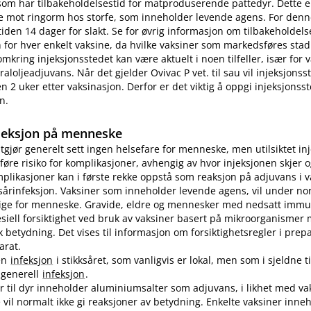
som har tilbakeholdelsestid for matproduserende pattedyr. Dette e
e mot ringorm hos storfe, som inneholder levende agens. For denn
tiden 14 dager for slakt. Se for øvrig informasjon om tilbakeholdelse
for hver enkelt vaksine, da hvilke vaksiner som markedsføres stad
omkring injeksjonsstedet kan være aktuelt i noen tilfeller, især for
aloljeadjuvans. Når det gjelder Ovivac P vet. til sau vil injeksjons
n 2 uker etter vaksinasjon. Derfor er det viktig å oppgi injeksjonss
n.
jeksjon på menneske
utgjør generelt sett ingen helsefare for menneske, men utilsiktet in
øre risiko for komplikasjoner, avhengig av hvor injeksjonen skjer o
plikasjoner kan i første rekke oppstå som reaksjon på adjuvans i v
sårinfeksjon. Vaksiner som inneholder levende agens, vil under no
lige for menneske. Gravide, eldre og mennesker med nedsatt immu
pesiell forsiktighet ved bruk av vaksiner basert på mikroorganismer
etydning. Det vises til informasjon om forsiktighetsregler i prep
arat.
en
infeksjon
i stikksåret, som vanligvis er lokal, men som i sjeldne ti
n generell
infeksjon
.
er til dyr inneholder aluminiumsalter som adjuvans, i likhet med vak
vil normalt ikke gi reaksjoner av betydning. Enkelte vaksiner inne