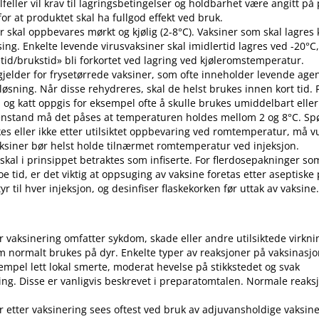
 tilfeller vil krav til lagringsbetingelser og holdbarhet være angitt p
or at produktet skal ha fullgod effekt ved bruk.
r skal oppbevares mørkt og kjølig (2-8°C). Vaksiner som skal lagres k
sing. Enkelte levende virusvaksiner skal imidlertid lagres ved -20°C,
etid​/​brukstid» bli forkortet ved lagring ved kjøleromstemperatur.
 gjelder for frysetørrede vaksiner, som ofte inneholder levende ag
pløsning. Når disse rehydreres, skal de helst brukes innen kort tid.
d og katt oppgis for eksempel ofte å skulle brukes umiddelbart eller 
enstand må det påses at temperaturen holdes mellom 2 og 8°C. S
es eller ikke etter utilsiktet oppbevaring ved romtemperatur, må v
 Vaksiner bør helst holde tilnærmet romtemperatur ved injeksjon.
 skal i prinsippet betraktes som infiserte. For flerdosepakninger so
e tid, er det viktig at oppsuging av vaksine foretas etter aseptiske
r til hver injeksjon, og desinfiser flaskekorken før uttak av vaksine
er vaksinering omfatter sykdom, skade eller andre utilsiktede virkni
 normalt brukes på dyr. Enkelte typer av reaksjoner på vaksinasj
empel lett lokal smerte, moderat hevelse på stikkstedet og svak
ng. Disse er vanligvis beskrevet i preparatomtalen. Normale reaks
r etter vaksinering sees oftest ved bruk av adjuvansholdige vaksine