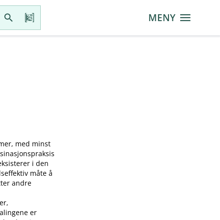
MENY
mmer, med minst
ksinasjonspraksis
sisterer i den
seffektiv måte å
tter andre
er,
falingene er