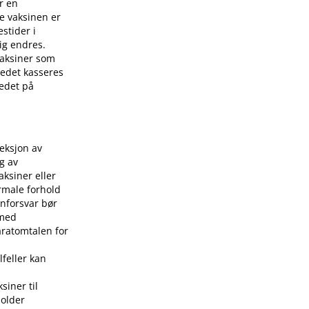
r en
e vaksinen er
stider i
ig endres.
 vaksiner som
stedet kasseres
tedet på
jeksjon av
g av
aksiner eller
rmale forhold
nforsvar bør
 med
aratomtalen for
lfeller kan
siner til
holder