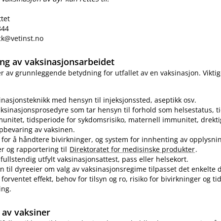
ttet
844
eck@vetinst.no
ring av vaksinasjonsarbeidet
 er av grunnleggende betydning for utfallet av en vaksinasjon. Vikti
sinasjonsteknikk med hensyn til injeksjonssted, aseptikk osv.
ksinasjonsprosedyre som tar hensyn til forhold som helsestatus, ti
munitet, tidsperiode for sykdomsrisiko, maternell immunitet, drekti
pbevaring av vaksinen.
for å håndtere bivirkninger, og system for innhenting av opplysn
er og rapportering til
Direktoratet for medisinske produkter
.
fullstendig utfylt vaksinasjonsattest, pass eller helsekort.
n til dyreeier om valg av vaksinasjonsregime tilpasset det enkelte d
forventet effekt, behov for tilsyn og ro, risiko for bivirkninger og t
ing.
av vaksiner