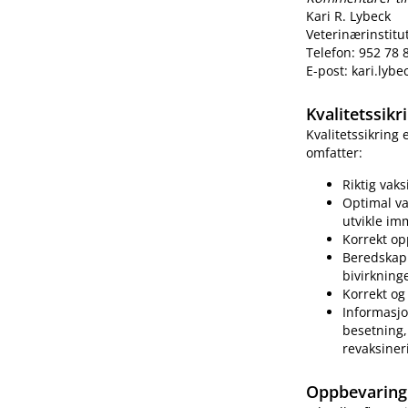
Kari R. Lybeck
Veterinærinstitu
Telefon: 952 78 
E-post: kari.lyb
Kvalitetssik
Kvalitetssikring
omfatter:
Riktig vak
Optimal va
utvikle im
Korrekt op
Beredskap 
bivirkning
Korrekt og 
Informasjo
besetning, 
revaksiner
Oppbevaring 