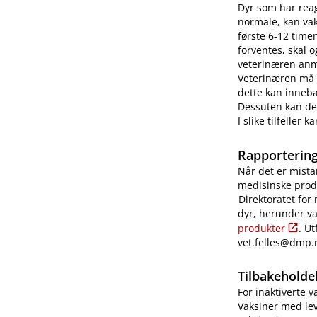
Dyr som har reag
normale, kan vaks
første 6-12 time
forventes, skal 
veterinæren anme
Veterinæren må i
dette kan innebæ
Dessuten kan det
I slike tilfeller
Rapportering
Når det er mista
medisinske prod
Direktoratet for
dyr, herunder va
produkter
. U
vet.felles@dmp.
Tilbakeholdel
For inaktiverte 
Vaksiner med lev