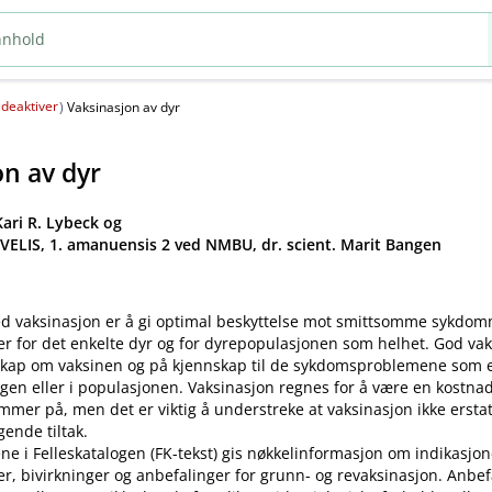
deaktiver
(
)
Vaksinasjon av dyr
on av dyr
ari R. Lybeck og
 VELIS, 1. amanuensis 2 ved NMBU, dr. scient. Marit Bangen
d vaksinasjon er å gi optimal beskyttelse mot smittsomme sykdo
er for det enkelte dyr og for dyrepopulasjonen som helhet. God va
kap om vaksinen og på kjennskap til de sykdomsproblemene som ek
gen eller i populasjonen. Vaksinasjon regnes for å være en kostnad
mer på, men det er viktig å understreke at vaksinasjon ikke ersta
ende tiltak.
ne i Felleskatalogen (FK-tekst) gis nøkkelinformasjon om indikasjon
ler, bivirkninger og anbefalinger for grunn- og revaksinasjon. Anbe