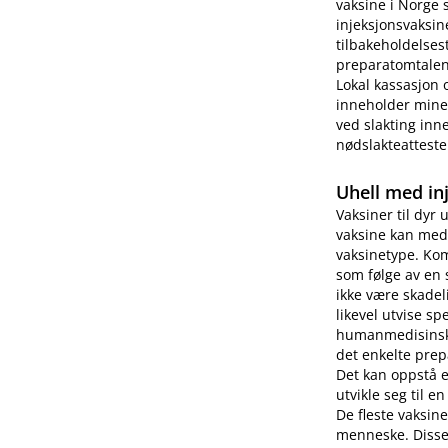
vaksine i Norge 
injeksjonsvaksin
tilbakeholdelses
preparatomtalen 
Lokal kassasjon 
inneholder miner
ved slakting inne
nødslakteatteste
Uhell med in
Vaksiner til dyr 
vaksine kan medf
vaksinetype. Kom
som følge av en 
ikke være skade
likevel utvise s
humanmedisinsk b
det enkelte prep
Det kan oppstå 
utvikle seg til e
De fleste vaksin
menneske. Disse 