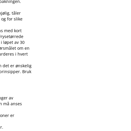
å pakningen.
jølig, tåler
 og for slike
ens med kort
 Frysetørrede
i løpet av 30
pørsmålet om en
urderes i hvert
m det er ønskelig
 prinsipper. Bruk
.
nger av
on må anses
joner er
r.