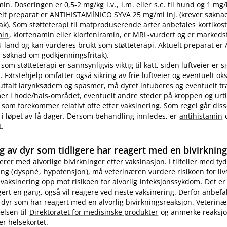
in. Doseringen er 0,5-2 mg/kg
i.v
.,
i.m
. eller
s.c
. til hund og 1 mg
ktuelt preparat er ANTIHISTAMÍNICO SYVA 25 mg/ml inj. (krever søkn
ak). Som støtteterapi til matproduserende arter anbefales
kortikos
min
, klorfenamin eller klorfeniramin, er MRL-vurdert og er markedsf
EU-land og kan vurderes brukt som støtteterapi. Aktuelt preparat er 
 søknad om godkjenningsfritak).
som støtteterapi er sannsynligvis viktig til katt, siden luftveier er 
 Førstehjelp omfatter også sikring av frie luftveier og eventuelt ok
 uttalt larynksødem og spasmer, må dyret intuberes og eventuelt t
 i hode​/​hals-området, eventuelt andre steder på kroppen og urti
 som forekommer relativt ofte etter vaksinering. Som regel går diss
i løpet av få dager. Dersom behandling innledes, er
antihistamin
d
t.
g av dyr som tidligere har reagert med en bivirknin
gerer med alvorlige bivirkninger etter vaksinasjon. I tilfeller med tyd
ng (
dyspné
,
hypotensjon
), må veterinæren vurdere risikoen for li
evaksinering opp mot risikoen for alvorlig
infeksjonssykdom
. Det er
ert en gang, også vil reagere ved neste vaksinering. Derfor anbefa
 dyr som har reagert med en alvorlig bivirkningsreaksjon. Veterin
elsen til
Direktoratet for medisinske produkter
og anmerke reaksj
er helsekortet.