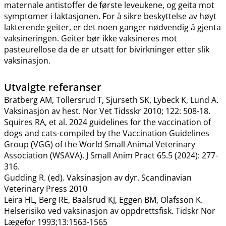
maternale antistoffer de første leveukene, og geita mot
symptomer i laktasjonen. For å sikre beskyttelse av høyt
lakterende geiter, er det noen ganger nødvendig å gjenta
vaksineringen. Geiter bør ikke vaksineres mot
pasteurellose da de er utsatt for bivirkninger etter slik
vaksinasjon.
Utvalgte referanser
Bratberg AM, Tollersrud T, Sjurseth SK, Lybeck K, Lund A.
Vaksinasjon av hest. Nor Vet Tidsskr 2010; 122: 508-18.
Squires RA, et al. 2024 guidelines for the vaccination of
dogs and cats-compiled by the Vaccination Guidelines
Group (VGG) of the World Small Animal Veterinary
Association (WSAVA). J Small Anim Pract 65.5 (2024): 277-
316.
Gudding R. (ed). Vaksinasjon av dyr. Scandinavian
Veterinary Press 2010
Leira HL, Berg RE, Baalsrud KJ, Eggen BM, Olafsson K.
Helserisiko ved vaksinasjon av oppdrettsfisk. Tidskr Nor
Lægefor 1993;13:1563-1565