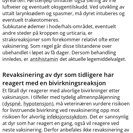
dyrearten. Førstehjelp omfatter også sikring av frie
luftveier og eventuelt oksygentilskudd. Ved utvikling av
uttalt larynksødem og spasmer, må dyret intuberes og
eventuelt trakeotomeres.
Subkutane ødemer i hode​/​hals-området, eventuelt
andre steder på kroppen og urticaria, er
straksreaksjoner som forekommer relativt ofte etter
vaksinering. Som regel går disse tilstandene over
ubehandlet i løpet av få dager. Dersom behandling
innledes, er
antihistamin
det aktuelle legemiddelvalget.
Revaksinering av dyr som tidligere har
reagert med en bivirkningsreaksjon
Et fåtall dyr reagerer med alvorlige bivirkninger etter
vaksinasjon. I tilfeller med tydelig allmennpåkjenning
(
dyspné
,
hypotensjon
), må veterinæren vurdere risikoen
for livstruende bivirkning ved revaksinering opp mot
risikoen for alvorlig
infeksjonssykdom
. Det er sannsynlig
at dyr som har reagert en gang, også vil reagere ved
neste vaksinering. Derfor anbefales ikke revaksinering av