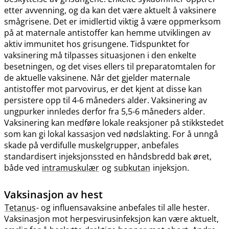
etter avvenning, og da kan det være aktuelt å vaksinere
smågrisene. Det er imidlertid viktig å være oppmerksom
på at maternale antistoffer kan hemme utviklingen av
aktiv immunitet hos grisungene. Tidspunktet for
vaksinering må tilpasses situasjonen i den enkelte
besetningen, og det vises ellers til preparatomtalen for
de aktuelle vaksinene. Når det gjelder maternale
antistoffer mot parvovirus, er det kjent at disse kan
persistere opp til 4-6 måneders alder. Vaksinering av
ungpurker innledes derfor fra 5,5-6 måneders alder.
Vaksinering kan medføre lokale reaksjoner på stikkstedet
som kan gi lokal kassasjon ved nødslakting. For å unngå
skade på verdifulle muskelgrupper, anbefales
standardisert injeksjonssted en håndsbredd bak øret,
både ved
intramuskulær
og
subkutan
injeksjon.
Vaksinasjon av hest
Tetanus
- og influensavaksine anbefales til alle hester.
Vaksinasjon mot herpesvirusinfeksjon kan være aktuelt,