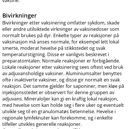
vaksine.
Bivirkninger
Bivirkninger etter vaksinering omfatter sykdom, skade
eller andre utilsiktede virkninger av vaksinedoser som
normalt brukes på dyr. Enkelte typer av reaksjoner på
vaksinasjon må anses normale, for eksempel lett lokal
smerte, moderat hevelse på stikkstedet og svak
temperaturstigning. Disse er vanligvis beskrevet i
preparatomtalen. Normale reaksjoner er forbigående.
Lokale reaksjoner etter vaksinering sees oftest ved bruk
av adjuvansholdige vaksiner. Aluminiumsalter benyttes
ofte i inaktiverte vaksiner, og disse gir normalt en svak
reaksjon. Det samme gjelder for saponiner, men kløe på
injeksjonsstedet er observert for denne gruppen av
adjuvans. Mineraloljer kan gi en kraftig lokal reaksjon,
med hevelse som kan holde seg i flere uker og eventuelt
utvikle seg til en granulomatøs betennelse. Hevelse i
regionale lymfeknuter kan forekomme, og i enkelte
tilfeller utvikles generelle reaksjoner.