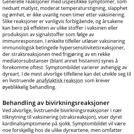
Generelle reaksjoner med uspesifikke symptomer, som
nedsatt matlyst, moderat temperaturstigning, slapphet
og ømhet, er ikke uvanlig noen timer etter vaksinering.
Slike reaksjoner er vanligvis forbigående, og årsakene
kan bero på effekten av ulike stoffer i vaksinen eller
produksjon av signalstoffer som følge av
immunresponsen. I enkelte tilfeller utløser vaksinering
immunologisk betingede hypersensitivitetsreaksjoner,
der straksreaksjonen med frigjøring av en rekke
mediatorsubstanser (blant annet histamin) synes å
forekomme oftest. Symptombildet varierer avhengig av
dyreart. I de mest alvorlige tilfellene kan det utvikle seg til
en livstruende
anafylaktisk reaksjon
som krever
øyeblikkelig behandling.
Behandling av bivirkningsreaksjoner
Ved alvorlige, livstruende bivirkningsreaksjoner i nær
tilknytning til vaksinering (straksreaksjon), viser dyret
kardinalsymptomene på sjokk. Symptombildet vil være
noe forskjellig hos de ulike dyreartene, men omfatter