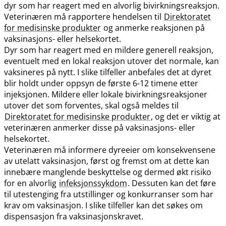
dyr som har reagert med en alvorlig bivirkningsreaksjon.
Veterinæren må rapportere hendelsen til
Direktoratet
for medisinske produkter
og anmerke reaksjonen på
vaksinasjons- eller helsekortet.
Dyr som har reagert med en mildere generell reaksjon,
eventuelt med en lokal reaksjon utover det normale, kan
vaksineres på nytt. I slike tilfeller anbefales det at dyret
blir holdt under oppsyn de første 6-12 timene etter
injeksjonen. Mildere eller lokale bivirkningsreaksjoner
utover det som forventes, skal også meldes til
Direktoratet for medisinske produkter
, og det er viktig at
veterinæren anmerker disse på vaksinasjons- eller
helsekortet.
Veterinæren må informere dyreeier om konsekvensene
av utelatt vaksinasjon, først og fremst om at dette kan
innebære manglende beskyttelse og dermed økt risiko
for en alvorlig
infeksjonssykdom
. Dessuten kan det føre
til utestenging fra utstillinger og konkurranser som har
krav om vaksinasjon. I slike tilfeller kan det søkes om
dispensasjon fra vaksinasjonskravet.