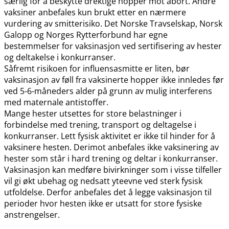
særlig for å beskytte drektige hopper mot abort. Andre
vaksiner anbefales kun brukt etter en nærmere
vurdering av smitterisiko. Det Norske Travselskap, Norsk
Galopp og Norges Rytterforbund har egne
bestemmelser for vaksinasjon ved sertifisering av hester
og deltakelse i konkurranser.
Såfremt risikoen for influensasmitte er liten, bør
vaksinasjon av føll fra vaksinerte hopper ikke innledes før
ved 5-6-måneders alder på grunn av mulig interferens
med maternale antistoffer.
Mange hester utsettes for store belastninger i
forbindelse med trening, transport og deltagelse i
konkurranser. Lett fysisk aktivitet er ikke til hinder for å
vaksinere hesten. Derimot anbefales ikke vaksinering av
hester som står i hard trening og deltar i konkurranser.
Vaksinasjon kan medføre bivirkninger som i visse tilfeller
vil gi økt ubehag og nedsatt yteevne ved sterk fysisk
utfoldelse. Derfor anbefales det å legge vaksinasjon til
perioder hvor hesten ikke er utsatt for store fysiske
anstrengelser.