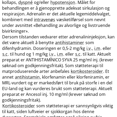
kollaps,
dyspné
og​/​eller
hypotensjon
. Målet for
behandlingen er å gjenopprette adekvat sirkulasjon og
respirasjon. Adrenalin er det aktuelle legemiddelvalget,
kombinert med
intravenøs
væsketilførsel som nevnt
under avsnittet «Behandling av alvorlige og livstruende
bivirkninger».
Dersom tilstanden vedvarer etter adrenalininjeksjon, kan
det være aktuelt å benytte
antihistaminer
som
difenhydramin. Doseringen er 0,5-2 mg/kg
i.v
.,
i.m
. eller
s.c
. til hund og 1 mg/kg
i.v
.,
i.m
. eller
s.c
. til katt. Aktuelt
preparat er ANTIHISTAMÍNICO SYVA 25 mg/ml inj. (krever
søknad om godkjenningsfritak). Som støtteterapi til
matproduserende arter anbefales
kortikosteroider
. Et
annet
antihistamin
, klorfenamin eller klorfeniramin, er
MRL-vurdert og er markedsført til bruk på storfe i en del
EU-land og kan vurderes brukt som støtteterapi. Aktuelt
preparat er Ancesol inj. 10 mg/ml (krever søknad om
godkjenningsfritak).
Kortikosteroider
som støtteterapi er sannsynligvis viktig
til katt, siden luftveier er sjokkorgan hos denne