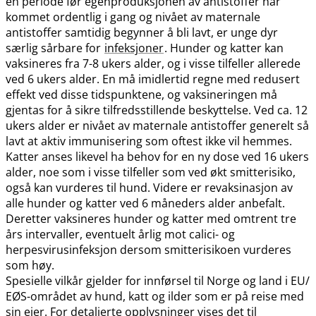
en periode før egenproduksjonen av antistoffer har
kommet ordentlig i gang og nivået av maternale
antistoffer samtidig begynner å bli lavt, er unge dyr
særlig sårbare for
infeksjoner
. Hunder og katter kan
vaksineres fra 7-8 ukers alder, og i visse tilfeller allerede
ved 6 ukers alder. En må imidlertid regne med redusert
effekt ved disse tidspunktene, og vaksineringen må
gjentas for å sikre tilfredsstillende beskyttelse. Ved ca. 12
ukers alder er nivået av maternale antistoffer generelt så
lavt at aktiv immunisering som oftest ikke vil hemmes.
Katter anses likevel ha behov for en ny dose ved 16 ukers
alder, noe som i visse tilfeller som ved økt smitterisiko,
også kan vurderes til hund. Videre er revaksinasjon av
alle hunder og katter ved 6 måneders alder anbefalt.
Deretter vaksineres hunder og katter med omtrent tre
års intervaller, eventuelt årlig mot calici- og
herpesvirusinfeksjon dersom smitterisikoen vurderes
som høy.
Spesielle vilkår gjelder for innførsel til Norge og land i EU​/​
EØS-området av hund, katt og ilder som er på reise med
sin eier. For detaljerte opplysninger vises det til