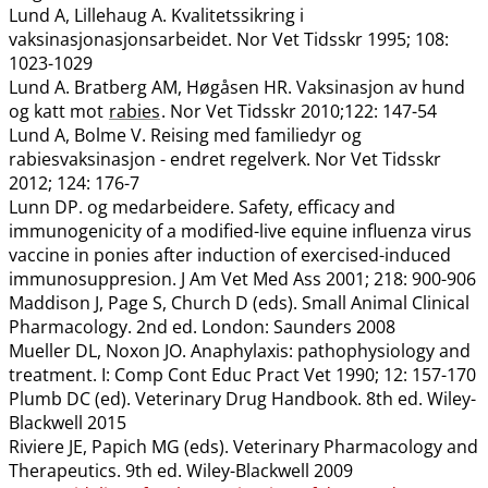
Lund A, Lillehaug A. Kvalitetssikring i
vaksinasjonasjonsarbeidet. Nor Vet Tidsskr 1995; 108:
1023-1029
Lund A. Bratberg AM, Høgåsen HR. Vaksinasjon av hund
og katt mot
rabies
. Nor Vet Tidsskr 2010;122: 147-54
Lund A, Bolme V. Reising med familiedyr og
rabiesvaksinasjon - endret regelverk. Nor Vet Tidsskr
2012; 124: 176-7
Lunn DP. og medarbeidere. Safety, efficacy and
immunogenicity of a modified-live equine influenza virus
vaccine in ponies after induction of exercised-induced
immunosuppresion. J Am Vet Med Ass 2001; 218: 900-906
Maddison J, Page S, Church D (eds). Small Animal Clinical
Pharmacology. 2nd ed. London: Saunders 2008
Mueller DL, Noxon JO. Anaphylaxis: pathophysiology and
treatment. I: Comp Cont Educ Pract Vet 1990; 12: 157-170
Plumb DC (ed). Veterinary Drug Handbook. 8th ed. Wiley-
Blackwell 2015
Riviere JE, Papich MG (eds). Veterinary Pharmacology and
Therapeutics. 9th ed. Wiley-Blackwell 2009