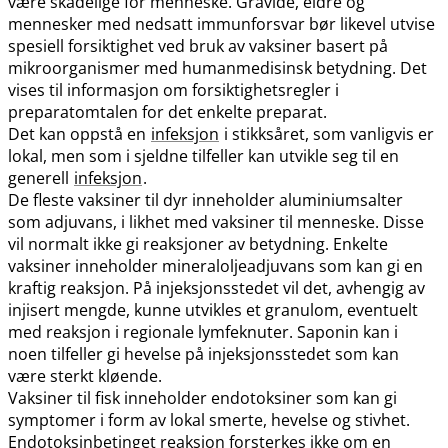
være skadelige for menneske. Gravide, eldre og
mennesker med nedsatt immunforsvar bør likevel utvise
spesiell forsiktighet ved bruk av vaksiner basert på
mikroorganismer med humanmedisinsk betydning. Det
vises til informasjon om forsiktighetsregler i
preparatomtalen for det enkelte preparat.
Det kan oppstå en
infeksjon
i stikksåret, som vanligvis er
lokal, men som i sjeldne tilfeller kan utvikle seg til en
generell
infeksjon
.
De fleste vaksiner til dyr inneholder aluminiumsalter
som adjuvans, i likhet med vaksiner til menneske. Disse
vil normalt ikke gi reaksjoner av betydning. Enkelte
vaksiner inneholder mineraloljeadjuvans som kan gi en
kraftig reaksjon. På injeksjonsstedet vil det, avhengig av
injisert mengde, kunne utvikles et granulom, eventuelt
med reaksjon i regionale lymfeknuter. Saponin kan i
noen tilfeller gi hevelse på injeksjonsstedet som kan
være sterkt kløende.
Vaksiner til fisk inneholder endotoksiner som kan gi
symptomer i form av lokal smerte, hevelse og stivhet.
Endotoksinbetinget reaksjon forsterkes ikke om en