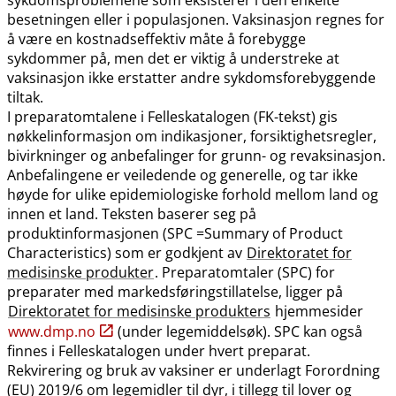
besetningen eller i populasjonen. Vaksinasjon regnes for
å være en kostnadseffektiv måte å forebygge
sykdommer på, men det er viktig å understreke at
vaksinasjon ikke erstatter andre sykdomsforebyggende
tiltak.
I preparatomtalene i Felleskatalogen (FK-tekst) gis
nøkkelinformasjon om indikasjoner, forsiktighetsregler,
bivirkninger og anbefalinger for grunn- og revaksinasjon.
Anbefalingene er veiledende og generelle, og tar ikke
høyde for ulike epidemiologiske forhold mellom land og
innen et land. Teksten baserer seg på
produktinformasjonen (SPC =Summary of Product
Characteristics) som er godkjent av
Direktoratet for
medisinske produkter
. Preparatomtaler (SPC) for
preparater med markedsføringstillatelse, ligger på
Direktoratet for medisinske produkters
hjemmesider
www.dmp.no
(under legemiddelsøk). SPC kan også
finnes i Felleskatalogen under hvert preparat.
Rekvirering og bruk av vaksiner er underlagt Forordning
(EU) 2019/6 om legemidler til dyr, i tillegg til lover og