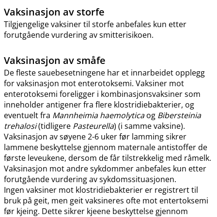
Vaksinasjon av storfe
Tilgjengelige vaksiner til storfe anbefales kun etter
forutgående vurdering av smitterisikoen.
Vaksinasjon av småfe
De fleste sauebesetningene har et innarbeidet opplegg
for vaksinasjon mot enterotoksemi. Vaksiner mot
enterotoksemi foreligger i kombinasjonsvaksiner som
inneholder antigener fra flere klostridiebakterier, og
eventuelt fra
Mannheimia haemolytica
og
Bibersteinia
trehalosi
(tidligere
Pasteurella
) (i samme vaksine).
Vaksinasjon av søyene 2-6 uker før lamming sikrer
lammene beskyttelse gjennom maternale antistoffer de
første leveukene, dersom de får tilstrekkelig med råmelk.
Vaksinasjon mot andre sykdommer anbefales kun etter
forutgående vurdering av sykdomssituasjonen.
Ingen vaksiner mot klostridiebakterier er registrert til
bruk på geit, men geit vaksineres ofte mot entertoksemi
før kjeing. Dette sikrer kjeene beskyttelse gjennom