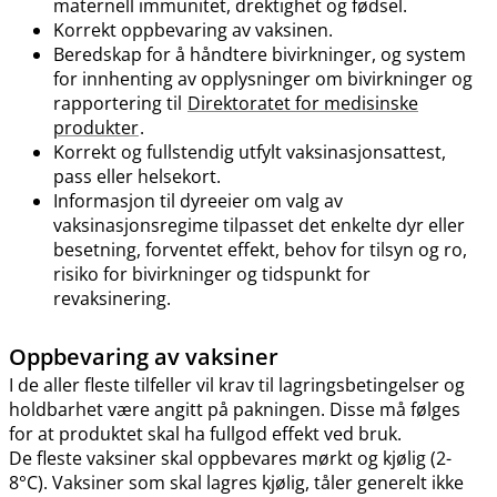
maternell immunitet, drektighet og fødsel.
Korrekt oppbevaring av vaksinen.
Beredskap for å håndtere bivirkninger, og system
for innhenting av opplysninger om bivirkninger og
rapportering til
Direktoratet for medisinske
produkter
.
Korrekt og fullstendig utfylt vaksinasjonsattest,
pass eller helsekort.
Informasjon til dyreeier om valg av
vaksinasjonsregime tilpasset det enkelte dyr eller
besetning, forventet effekt, behov for tilsyn og ro,
risiko for bivirkninger og tidspunkt for
revaksinering.
Oppbevaring av vaksiner
I de aller fleste tilfeller vil krav til lagringsbetingelser og
holdbarhet være angitt på pakningen. Disse må følges
for at produktet skal ha fullgod effekt ved bruk.
De fleste vaksiner skal oppbevares mørkt og kjølig (2-
8°C). Vaksiner som skal lagres kjølig, tåler generelt ikke