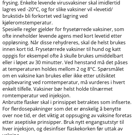
frysing. Enkelte levende virusvaksiner skal imidlertid
lagres ved -20°C, og for slike vaksiner vil «levetid​/​
brukstid» bli forkortet ved lagring ved
kjøleromstemperatur.
Spesielle regler gjelder for frysetørrede vaksiner, som
ofte inneholder levende agens med kort levetid etter
oppløsning. Når disse rehydreres, skal de helst brukes
innen kort tid. Frysetørrede vaksiner til hund og katt
oppgis for eksempel ofte å skulle brukes umiddelbart
eller i løpet av 30 minutter. Ved henstand må det påses
at temperaturen holdes mellom 2 og 8°C. Spørsmålet
om en vaksine kan brukes eller ikke etter utilsiktet
oppbevaring ved romtemperatur, må vurderes i hvert
enkelt tilfelle. Vaksiner bør helst holde tilnærmet
romtemperatur ved injeksjon.
Anbrutte flasker skal i prinsippet betraktes som infiserte.
For flerdosepakninger som det er ønskelig å benytte
over noe tid, er det viktig at oppsuging av vaksine foretas
etter aseptiske prinsipper. Bruk nytt engangsutstyr til
hver injeksjon, og desinfiser flaskekorken før uttak av