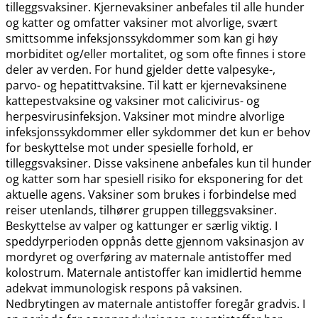
tilleggsvaksiner. Kjernevaksiner anbefales til alle hunder
og katter og omfatter vaksiner mot alvorlige, svært
smittsomme infeksjonssykdommer som kan gi høy
morbiditet og​/​eller mortalitet, og som ofte finnes i store
deler av verden. For hund gjelder dette valpesyke-,
parvo- og hepatittvaksine. Til katt er kjernevaksinene
kattepestvaksine og vaksiner mot calicivirus- og
herpesvirusinfeksjon. Vaksiner mot mindre alvorlige
infeksjonssykdommer eller sykdommer det kun er behov
for beskyttelse mot under spesielle forhold, er
tilleggsvaksiner. Disse vaksinene anbefales kun til hunder
og katter som har spesiell risiko for eksponering for det
aktuelle agens. Vaksiner som brukes i forbindelse med
reiser utenlands, tilhører gruppen tilleggsvaksiner.
Beskyttelse av valper og kattunger er særlig viktig. I
speddyrperioden oppnås dette gjennom vaksinasjon av
mordyret og overføring av maternale antistoffer med
kolostrum. Maternale antistoffer kan imidlertid hemme
adekvat immunologisk respons på vaksinen.
Nedbrytingen av maternale antistoffer foregår gradvis. I