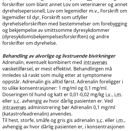
forskrifter som blant annet Lov om veterinærer og annet
dyrehelsepersonell, Lov om legemidler m.v., Forskrift om
legemidler til dyr, Forskrift som utfyller
dyrehelseforskriften med bestemmelser om forebygging
og bekjempelse av smittsomme dyresykdommer
(dyresykdomsbekjempelsesforskriften) og andre
forskrifter om dyrehelse.
Behandling av alvorlige og livstruende bivirkninger
Adrenalin, eventuelt kombinert med
intravenøs
væsketilførsel, er mest effektivt. Behandlingen må
innledes så raskt som mulig etter at symptomene
oppstår. Adrenalin gis alltid først. Adrenalin foreligger i
to ulike konsentrasjoner: 1 mg/ml og 0,1 mg​/​ml.
Doseringen til hund og katt er 0,01-0,02 mg/kg
i.v
.,
i.m
.
eller
s.c
. avhengig av hvor dårlig pasienten er. Ved
intravenøs
administrering bør Adrenalin 0,1 mg/ml
(katastrofeadrenalin) anvendes.
Til hest, storfe, småfe og gris gis adrenalin
s.c
. eller
i.m
.,
avhengig av hvor dårlig pasienten er, i konsentrasjonen