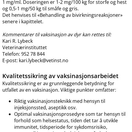
1 mg​/​ml. Doseringen er 1-2 mg/100 kg for storfe og hest
og 0,5-1 mg/50 kg til småfe og gris.
Det henvises til «Behandling av bivirkningsreaksjoner»
senere i kapittelet.
Kommentarer til vaksinasjon av dyr kan rettes til:
Kari R. Lybeck
Veterinærinstituttet
Telefon: 952 78 844
E-post: kari.lybeck@vetinst.no
Kvalitetssikring av vaksinasjonsarbeidet
Kvalitetssikring er av grunnleggende betydning for
utfallet av en vaksinasjon. Viktige punkter omfatter:
Riktig vaksinasjonsteknikk med hensyn til
injeksjonssted, aseptikk osv.
Optimal vaksinasjonsprosedyre som tar hensyn til
forhold som helsestatus, tiden det tar å utvikle
immunitet, tidsperiode for sykdomsrisiko,