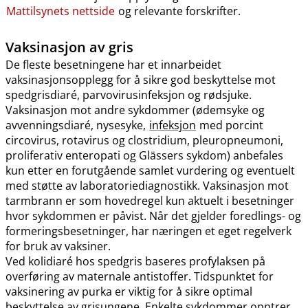
Mattilsynets nettside
og relevante forskrifter.
Vaksinasjon av gris
De fleste besetningene har et innarbeidet
vaksinasjonsopplegg for å sikre god beskyttelse mot
spedgrisdiaré, parvovirusinfeksjon og rødsjuke.
Vaksinasjon mot andre sykdommer (ødemsyke og
avvenningsdiaré, nysesyke,
infeksjon
med porcint
circovirus, rotavirus og clostridium, pleuropneumoni,
proliferativ enteropati og Glässers sykdom) anbefales
kun etter en forutgående samlet vurdering og eventuelt
med støtte av laboratoriediagnostikk. Vaksinasjon mot
tarmbrann er som hovedregel kun aktuelt i besetninger
hvor sykdommen er påvist. Når det gjelder foredlings- og
formeringsbesetninger, har næringen et eget regelverk
for bruk av vaksiner.
Ved kolidiaré hos spedgris baseres profylaksen på
overføring av maternale antistoffer. Tidspunktet for
vaksinering av purka er viktig for å sikre optimal
beskyttelse av grisungene. Enkelte sykdommer opptrer