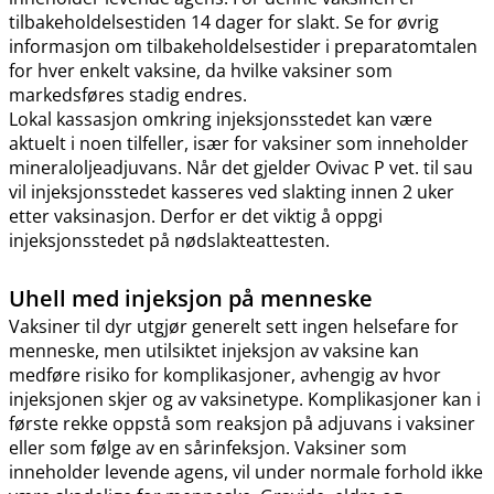
tilbakeholdelsestiden 14 dager for slakt. Se for øvrig
informasjon om tilbakeholdelsestider i preparatomtalen
for hver enkelt vaksine, da hvilke vaksiner som
markedsføres stadig endres.
Lokal kassasjon omkring injeksjonsstedet kan være
aktuelt i noen tilfeller, især for vaksiner som inneholder
mineraloljeadjuvans. Når det gjelder Ovivac P vet. til sau
vil injeksjonsstedet kasseres ved slakting innen 2 uker
etter vaksinasjon. Derfor er det viktig å oppgi
injeksjonsstedet på nødslakteattesten.
Uhell med injeksjon på menneske
Vaksiner til dyr utgjør generelt sett ingen helsefare for
menneske, men utilsiktet injeksjon av vaksine kan
medføre risiko for komplikasjoner, avhengig av hvor
injeksjonen skjer og av vaksinetype. Komplikasjoner kan i
første rekke oppstå som reaksjon på adjuvans i vaksiner
eller som følge av en sårinfeksjon. Vaksiner som
inneholder levende agens, vil under normale forhold ikke