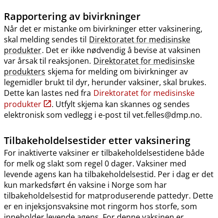
Rapportering av bivirkninger
Når det er mistanke om bivirkninger etter vaksinering,
skal melding sendes til
Direktoratet for medisinske
produkter
. Det er ikke nødvendig å bevise at vaksinen
var årsak til reaksjonen.
Direktoratet for medisinske
produkters
skjema for melding om bivirkninger av
legemidler brukt til dyr, herunder vaksiner, skal brukes.
Dette kan lastes ned fra
Direktoratet for medisinske
produkter
. Utfylt skjema kan skannes og sendes
elektronisk som vedlegg i e-post til vet.felles@dmp.no.
Tilbakeholdelsestider etter vaksinering
For inaktiverte vaksiner er tilbakeholdelsestidene både
for melk og slakt som regel 0 dager. Vaksiner med
levende agens kan ha tilbakeholdelsestid. Per i dag er det
kun markedsført én vaksine i Norge som har
tilbakeholdelsestid for matproduserende pattedyr. Dette
er en injeksjonsvaksine mot ringorm hos storfe, som
inneholder levende agens. For denne vaksinen er