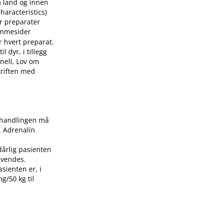
m land og innen
aracteristics)
or preparater
mmesider
r hvert preparat.
 dyr, i tillegg
nell, Lov om
skriften med
Behandlingen må
. Adrenalin
dårlig pasienten
nvendes.
asienten er, i
g/50 kg til