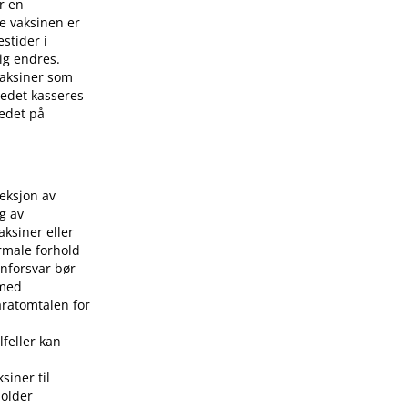
r en
e vaksinen er
stider i
ig endres.
 vaksiner som
stedet kasseres
tedet på
jeksjon av
g av
aksiner eller
rmale forhold
nforsvar bør
 med
aratomtalen for
lfeller kan
siner til
holder