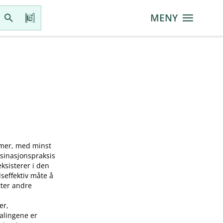
MENY
mmer, med minst
ksinasjonspraksis
sisterer i den
seffektiv måte å
tter andre
er,
falingene er