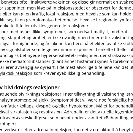
benyttes ofte i inaktiverte vaksiner, og disse gir normalt en svak r
r saponiner, men kløe på injeksjonsstedet er observert for denne
loljer kan gi en kraftig lokal reaksjon, med hevelse som kan holde s
ikle seg til en granulomatøs betennelse. Hevelse i regionale lymfek
nkelte tilfeller utvikles generelle reaksjoner.
joner med uspesifikke symptomer, som nedsatt matlyst, moderat
ng, slapphet og ømhet, er ikke uvanlig noen timer etter vaksinering
nligvis forbigående, og årsakene kan bero på effekten av ulike stoff
 av signalstoffer som følge av immunresponsen. I enkelte tilfeller u
unologisk betingede hypersensitivitetsreaksjoner, der straksreak
 rekke mediatorsubstanser (blant annet histamin) synes å forekomm
ierer avhengig av dyreart. I de mest alvorlige tilfellene kan det utv
ylaktisk reaksjon
som krever øyeblikkelig behandling.
v bivirkningsreaksjoner
vstruende bivirkningsreaksjoner i nær tilknytning til vaksinering (st
inalsymptomene på sjokk. Symptombildet vil være noe forskjellig ho
 omfatter kollaps,
dyspné
og​/​eller
hypotensjon
. Målet for behandl
kvat sirkulasjon og respirasjon. Adrenalin er det aktuelle legemidd
intravenøs
væsketilførsel som nevnt under avsnittet «Behandling av
rkninger».
n vedvarer etter adrenalininjeksjon, kan det være aktuelt å benyt