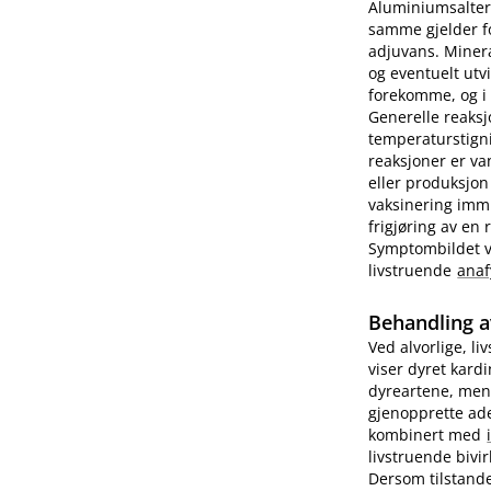
Aluminiumsalter 
samme gjelder fo
adjuvans. Minera
og eventuelt utv
forekomme, og i e
Generelle reaks
temperaturstigni
reaksjoner er va
eller produksjon
vaksinering imm
frigjøring av en
Symptombildet var
livstruende
anaf
Behandling a
Ved alvorlige, li
viser dyret kard
dyreartene, men
gjenopprette ade
kombinert med
livstruende bivi
Dersom tilstande