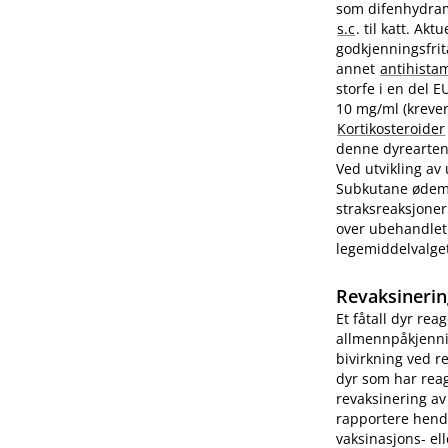
som difenhydram
s.c
. til katt. A
godkjenningsfrit
annet
antihista
storfe i en del 
10 mg/ml (krever
Kortikosteroider
denne dyrearten.
Ved utvikling av
Subkutane ødemer
straksreaksjoner
over ubehandlet 
legemiddelvalge
Revaksinerin
Et fåtall dyr rea
allmennpåkjenni
bivirkning ved r
dyr som har reag
revaksinering av
rapportere hend
vaksinasjons- ell