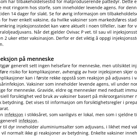
som har tilbakeholdelsestid for matproduserende pattedyr. Dette e
e mot ringorm hos storfe, som inneholder levende agens. For denn
tiden 14 dager for slakt. Se for øvrig informasjon om tilbakeholdelse
for hver enkelt vaksine, da hvilke vaksiner som markedsføres stad
omkring injeksjonsstedet kan være aktuelt i noen tilfeller, især for
aloljeadjuvans. Når det gjelder Ovivac P vet. til sau vil injeksjons
n 2 uker etter vaksinasjon. Derfor er det viktig å oppgi injeksjonss
n.
jeksjon på menneske
utgjør generelt sett ingen helsefare for menneske, men utilsiktet in
øre risiko for komplikasjoner, avhengig av hvor injeksjonen skjer o
plikasjoner kan i første rekke oppstå som reaksjon på adjuvans i v
sårinfeksjon. Vaksiner som inneholder levende agens, vil under no
lige for menneske. Gravide, eldre og mennesker med nedsatt immu
pesiell forsiktighet ved bruk av vaksiner basert på mikroorganismer
etydning. Det vises til informasjon om forsiktighetsregler i prep
arat.
en
infeksjon
i stikksåret, som vanligvis er lokal, men som i sjeldne ti
n generell
infeksjon
.
er til dyr inneholder aluminiumsalter som adjuvans, i likhet med vak
vil normalt ikke gi reaksjoner av betydning. Enkelte vaksiner inne