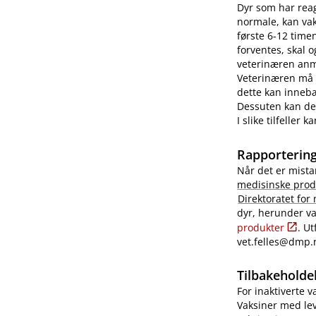
Dyr som har reag
normale, kan vaks
første 6-12 time
forventes, skal 
veterinæren anme
Veterinæren må i
dette kan innebæ
Dessuten kan det
I slike tilfeller
Rapportering
Når det er mista
medisinske prod
Direktoratet for
dyr, herunder va
produkter
. U
vet.felles@dmp.
Tilbakeholdel
For inaktiverte 
Vaksiner med lev