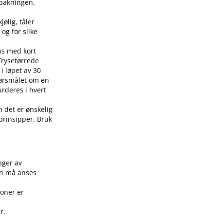
å pakningen.
jølig, tåler
 og for slike
ens med kort
 Frysetørrede
i løpet av 30
pørsmålet om en
urderes i hvert
m det er ønskelig
 prinsipper. Bruk
.
nger av
on må anses
joner er
r.