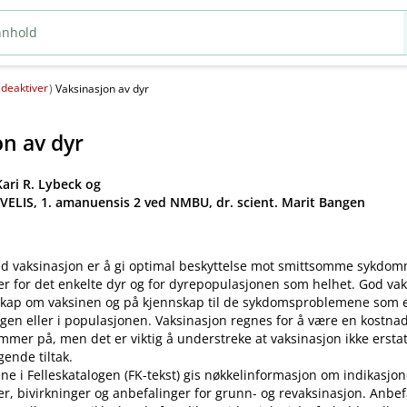
deaktiver
(
)
Vaksinasjon av dyr
on av dyr
ari R. Lybeck og
 VELIS, 1. amanuensis 2 ved NMBU, dr. scient. Marit Bangen
d vaksinasjon er å gi optimal beskyttelse mot smittsomme sykdo
er for det enkelte dyr og for dyrepopulasjonen som helhet. God va
kap om vaksinen og på kjennskap til de sykdomsproblemene som ek
gen eller i populasjonen. Vaksinasjon regnes for å være en kostnad
mer på, men det er viktig å understreke at vaksinasjon ikke ersta
ende tiltak.
ne i Felleskatalogen (FK-tekst) gis nøkkelinformasjon om indikasjon
ler, bivirkninger og anbefalinger for grunn- og revaksinasjon. Anbe