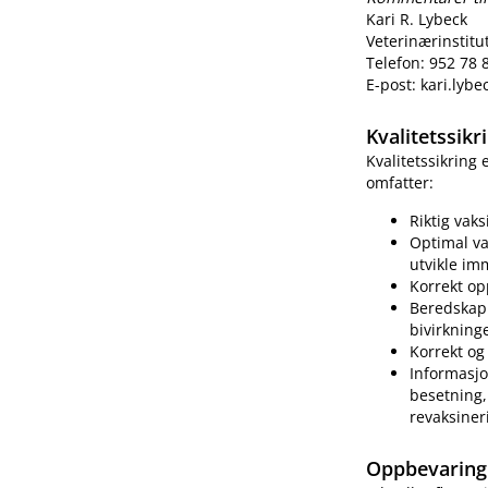
Kari R. Lybeck
Veterinærinstitu
Telefon: 952 78 
E-post: kari.lyb
Kvalitetssik
Kvalitetssikring
omfatter:
Riktig vak
Optimal va
utvikle im
Korrekt op
Beredskap 
bivirkning
Korrekt og 
Informasjo
besetning, 
revaksiner
Oppbevaring 