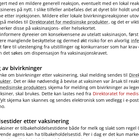
ert med en mildere generell reaksjon, eventuelt med en lokal reak
ineres på nytt. I slike tilfeller anbefales det at dyret blir holdt u
ne etter injeksjonen. Mildere eller lokale bivirkningsreaksjoner uto
også meldes til
Direktoratet for medisinske produkter
, og det er vikt
rker disse på vaksinasjons- eller helsekortet.
nformere dyreeier om konsekvensene av utelatt vaksinasjon, først
re manglende beskyttelse og dermed økt risiko for en alvorlig
inf
 føre til utestenging fra utstillinger og konkurranser som har krav
 kan det søkes om dispensasjon fra vaksinasjonskravet.
 av bivirkninger
nke om bivirkninger etter vaksinering, skal melding sendes til
Dire
ukter
. Det er ikke nødvendig å bevise at vaksinen var årsak til reak
 medisinske produkters
skjema for melding om bivirkninger av legem
ksiner, skal brukes. Dette kan lastes ned fra
Direktoratet for medi
tfylt skjema kan skannes og sendes elektronisk som vedlegg i e-post 
no.
sestider etter vaksinering
vaksiner er tilbakeholdelsestidene både for melk og slakt som regel 
ende agens kan ha tilbakeholdelsestid. Per i dag er det kun marke