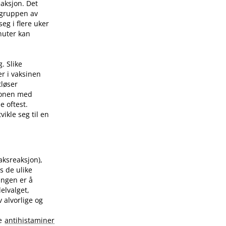
eaksjon. Det
 gruppen av
eg i flere uker
nuter kan
. Slike
er i vaksinen
tløser
sjonen med
e oftest.
ikle seg til en
raksreaksjon),
s de ulike
ingen er å
elvalget,
 alvorlige og
te
antihistaminer