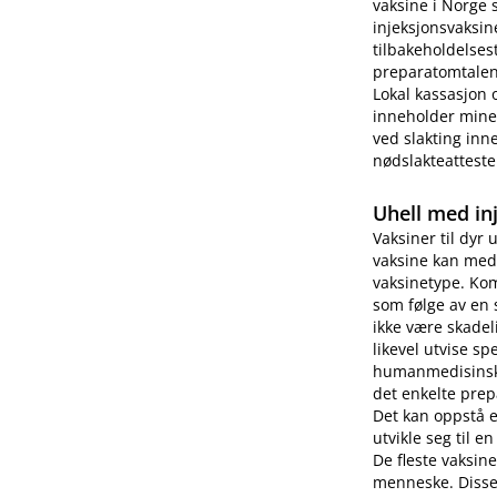
vaksine i Norge 
injeksjonsvaksin
tilbakeholdelses
preparatomtalen 
Lokal kassasjon 
inneholder miner
ved slakting inne
nødslakteatteste
Uhell med in
Vaksiner til dyr 
vaksine kan medf
vaksinetype. Kom
som følge av en 
ikke være skade
likevel utvise s
humanmedisinsk b
det enkelte prep
Det kan oppstå 
utvikle seg til e
De fleste vaksin
menneske. Disse 