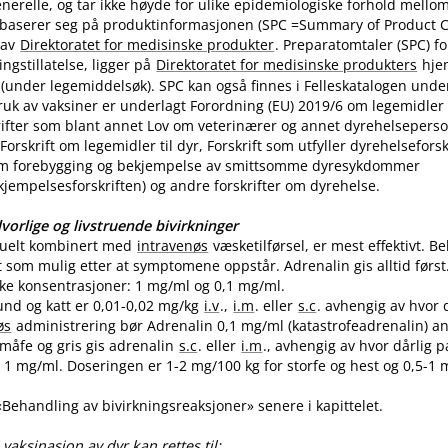
nerelle, og tar ikke høyde for ulike epidemiologiske forhold mello
 baserer seg på produktinformasjonen (SPC =Summary of Product Ch
 av
Direktoratet for medisinske produkter
. Preparatomtaler (SPC) f
gstillatelse, ligger på
Direktoratet for medisinske produkters
hje
(under legemiddelsøk). SPC kan også finnes i Felleskatalogen unde
uk av vaksiner er underlagt Forordning (EU) 2019/6 om legemidler til
skrifter som blant annet Lov om veterinærer og annet dyrehelseperso
Forskrift om legemidler til dyr, Forskrift som utfyller dyrehelsefor
m forebygging og bekjempelse av smittsomme dyresykdommer
empelsesforskriften) og andre forskrifter om dyrehelse.
vorlige og livstruende bivirkninger
tuelt kombinert med
intravenøs
væsketilførsel, er mest effektivt. 
t som mulig etter at symptomene oppstår. Adrenalin gis alltid først
like konsentrasjoner: 1 mg/ml og 0,1 mg​/​ml.
und og katt er 0,01-0,02 mg/kg
i.v
.,
i.m
. eller
s.c
. avhengig av hvor 
øs
administrering bør Adrenalin 0,1 mg/ml (katastrofeadrenalin) a
 småfe og gris gis adrenalin
s.c
. eller
i.m
., avhengig av hvor dårlig p
1 mg​/​ml. Doseringen er 1-2 mg/100 kg for storfe og hest og 0,5-1 m
 «Behandling av bivirkningsreaksjoner» senere i kapittelet.
vaksinasjon av dyr kan rettes til: