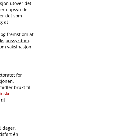
sjon utover det
nder oppsyn de
ver det som
ig at
 og fremst om at
eksjonssykdom
.
 om vaksinasjon.
ktoratet for
sjonen.
idler brukt til
sinske
til
0 dager.
dsført én