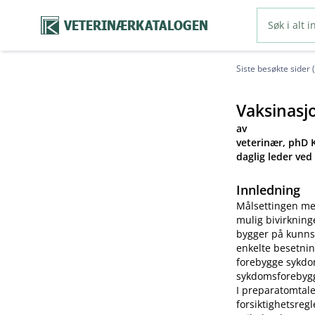
VETERINÆRKATALOGEN
Siste besøkte sider 
Vaksinasj
av
veterinær, phD K
daglig leder ved
Innledning
Målsettingen me
mulig bivirkning
bygger på kunns
enkelte besetnin
forebygge sykdom
sykdomsforebygg
I preparatomtale
forsiktighetsreg