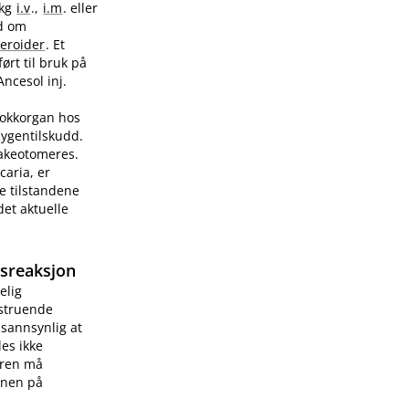
/kg
i.v
.,
i.m
. eller
ad om
teroider
. Et
ørt til bruk på
Ancesol inj.
sjokkorgan hos
sygentilskudd.
rakeotomeres.
caria, er
e tilstandene
et aktuelle
gsreaksjon
elig
vstruende
 sannsynlig at
les ikke
æren må
onen på