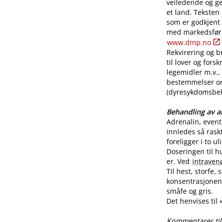
veiledende og ge
et land. Teksten
som er godkjent
med markedsførin
www.dmp.no
Rekvirering og br
til lover og for
legemidler m.v., 
bestemmelser o
(dyresykdomsbekj
Behandling av al
Adrenalin, even
innledes så rask
foreligger i to u
Doseringen til h
er. Ved
intraven
Til hest, storfe,
konsentrasjonen 
småfe og gris.
Det henvises til
Kommentarer til 