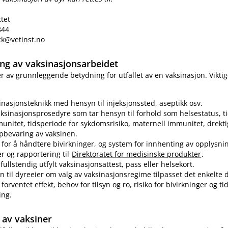
ttet
844
eck@vetinst.no
ring av vaksinasjonsarbeidet
 er av grunnleggende betydning for utfallet av en vaksinasjon. Vikti
sinasjonsteknikk med hensyn til injeksjonssted, aseptikk osv.
ksinasjonsprosedyre som tar hensyn til forhold som helsestatus, ti
munitet, tidsperiode for sykdomsrisiko, maternell immunitet, drekti
pbevaring av vaksinen.
for å håndtere bivirkninger, og system for innhenting av opplysn
er og rapportering til
Direktoratet for medisinske produkter
.
fullstendig utfylt vaksinasjonsattest, pass eller helsekort.
n til dyreeier om valg av vaksinasjonsregime tilpasset det enkelte d
forventet effekt, behov for tilsyn og ro, risiko for bivirkninger og t
ing.
av vaksiner