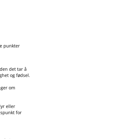
ge punkter
den det tar å
ghet og fødsel.
inger om
yr eller
idspunkt for