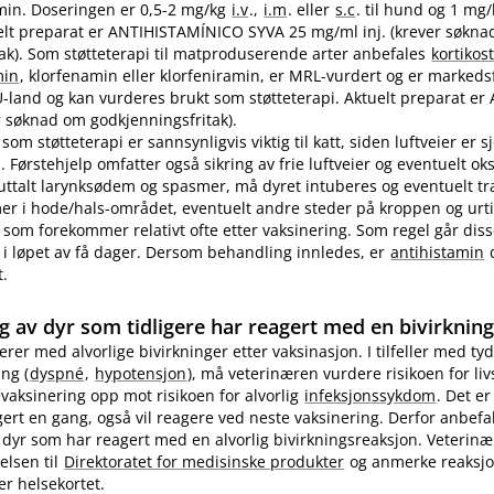
in. Doseringen er 0,5-2 mg/kg
i.v
.,
i.m
. eller
s.c
. til hund og 1 mg
ktuelt preparat er ANTIHISTAMÍNICO SYVA 25 mg/ml inj. (krever søkn
ak). Som støtteterapi til matproduserende arter anbefales
kortikos
min
, klorfenamin eller klorfeniramin, er MRL-vurdert og er markedsf
EU-land og kan vurderes brukt som støtteterapi. Aktuelt preparat er 
 søknad om godkjenningsfritak).
som støtteterapi er sannsynligvis viktig til katt, siden luftveier er 
 Førstehjelp omfatter også sikring av frie luftveier og eventuelt ok
 uttalt larynksødem og spasmer, må dyret intuberes og eventuelt t
 i hode​/​hals-området, eventuelt andre steder på kroppen og urti
 som forekommer relativt ofte etter vaksinering. Som regel går diss
i løpet av få dager. Dersom behandling innledes, er
antihistamin
d
t.
g av dyr som tidligere har reagert med en bivirknin
gerer med alvorlige bivirkninger etter vaksinasjon. I tilfeller med tyd
ng (
dyspné
,
hypotensjon
), må veterinæren vurdere risikoen for li
evaksinering opp mot risikoen for alvorlig
infeksjonssykdom
. Det er
ert en gang, også vil reagere ved neste vaksinering. Derfor anbefa
 dyr som har reagert med en alvorlig bivirkningsreaksjon. Veterin
elsen til
Direktoratet for medisinske produkter
og anmerke reaksj
er helsekortet.