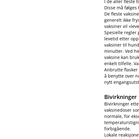
I de aller fleste
Disse må følges f
De fleste vaksine
generelt ikke fry
vaksiner vil «lev
Spesielle regler
levetid etter op
vaksiner til hun
minutter. Ved h
vaksine kan bruk
enkelt tilfelle.
Anbrutte flasker
å benytte over no
nytt engangsutsty
Bivirkninger
Bivirkninger ett
vaksinedoser som
normale, for eks
temperaturstigni
forbigående.
Lokale reaksjone