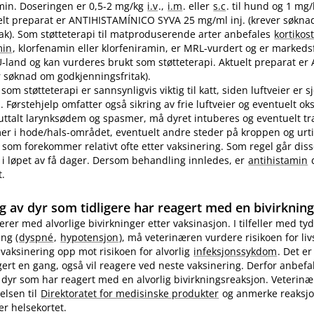
in. Doseringen er 0,5-2 mg/kg
i.v
.,
i.m
. eller
s.c
. til hund og 1 mg
ktuelt preparat er ANTIHISTAMÍNICO SYVA 25 mg/ml inj. (krever søkn
ak). Som støtteterapi til matproduserende arter anbefales
kortikos
min
, klorfenamin eller klorfeniramin, er MRL-vurdert og er markedsf
EU-land og kan vurderes brukt som støtteterapi. Aktuelt preparat er 
 søknad om godkjenningsfritak).
som støtteterapi er sannsynligvis viktig til katt, siden luftveier er 
 Førstehjelp omfatter også sikring av frie luftveier og eventuelt ok
 uttalt larynksødem og spasmer, må dyret intuberes og eventuelt t
 i hode​/​hals-området, eventuelt andre steder på kroppen og urti
 som forekommer relativt ofte etter vaksinering. Som regel går diss
i løpet av få dager. Dersom behandling innledes, er
antihistamin
d
t.
g av dyr som tidligere har reagert med en bivirknin
gerer med alvorlige bivirkninger etter vaksinasjon. I tilfeller med tyd
ng (
dyspné
,
hypotensjon
), må veterinæren vurdere risikoen for li
evaksinering opp mot risikoen for alvorlig
infeksjonssykdom
. Det er
ert en gang, også vil reagere ved neste vaksinering. Derfor anbefa
 dyr som har reagert med en alvorlig bivirkningsreaksjon. Veterin
elsen til
Direktoratet for medisinske produkter
og anmerke reaksj
er helsekortet.