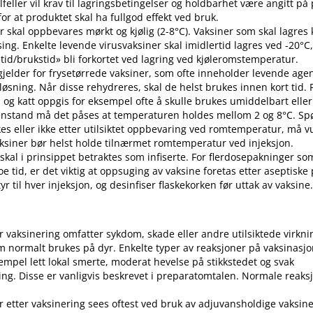
 tilfeller vil krav til lagringsbetingelser og holdbarhet være angitt p
or at produktet skal ha fullgod effekt ved bruk.
r skal oppbevares mørkt og kjølig (2-8°C). Vaksiner som skal lagres k
sing. Enkelte levende virusvaksiner skal imidlertid lagres ved -20°C,
etid​/​brukstid» bli forkortet ved lagring ved kjøleromstemperatur.
 gjelder for frysetørrede vaksiner, som ofte inneholder levende ag
pløsning. Når disse rehydreres, skal de helst brukes innen kort tid.
d og katt oppgis for eksempel ofte å skulle brukes umiddelbart eller 
enstand må det påses at temperaturen holdes mellom 2 og 8°C. S
es eller ikke etter utilsiktet oppbevaring ved romtemperatur, må v
 Vaksiner bør helst holde tilnærmet romtemperatur ved injeksjon.
 skal i prinsippet betraktes som infiserte. For flerdosepakninger so
e tid, er det viktig at oppsuging av vaksine foretas etter aseptiske
r til hver injeksjon, og desinfiser flaskekorken før uttak av vaksine
er vaksinering omfatter sykdom, skade eller andre utilsiktede virkni
 normalt brukes på dyr. Enkelte typer av reaksjoner på vaksinasj
empel lett lokal smerte, moderat hevelse på stikkstedet og svak
ng. Disse er vanligvis beskrevet i preparatomtalen. Normale reaks
r etter vaksinering sees oftest ved bruk av adjuvansholdige vaksine