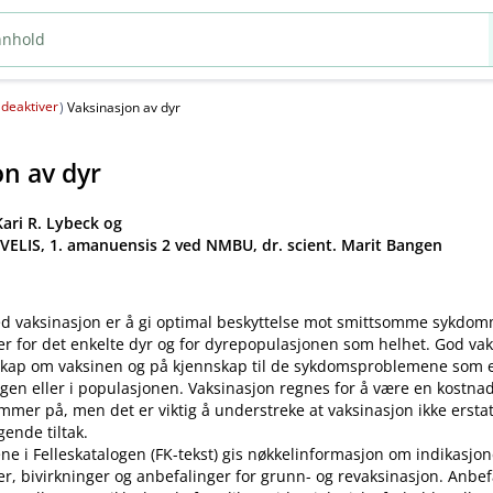
deaktiver
(
)
Vaksinasjon av dyr
on av dyr
ari R. Lybeck og
 VELIS, 1. amanuensis 2 ved NMBU, dr. scient. Marit Bangen
d vaksinasjon er å gi optimal beskyttelse mot smittsomme sykdo
er for det enkelte dyr og for dyrepopulasjonen som helhet. God va
kap om vaksinen og på kjennskap til de sykdomsproblemene som ek
gen eller i populasjonen. Vaksinasjon regnes for å være en kostnad
mer på, men det er viktig å understreke at vaksinasjon ikke ersta
ende tiltak.
ne i Felleskatalogen (FK-tekst) gis nøkkelinformasjon om indikasjon
ler, bivirkninger og anbefalinger for grunn- og revaksinasjon. Anbe