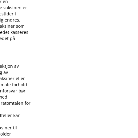
r en
e vaksinen er
stider i
ig endres.
 vaksiner som
stedet kasseres
tedet på
jeksjon av
g av
aksiner eller
rmale forhold
nforsvar bør
 med
aratomtalen for
lfeller kan
siner til
holder