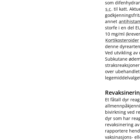
som difenhydram
s.c
. til katt. A
godkjenningsfrit
annet
antihista
storfe i en del 
10 mg/ml (krever
Kortikosteroider
denne dyrearten.
Ved utvikling av
Subkutane ødemer
straksreaksjoner
over ubehandlet 
legemiddelvalge
Revaksinerin
Et fåtall dyr rea
allmennpåkjenni
bivirkning ved r
dyr som har reag
revaksinering av
rapportere hend
vaksinasjons- ell