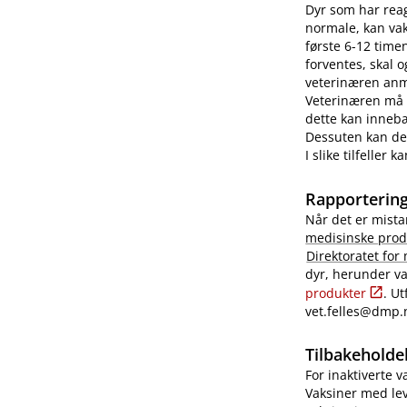
Dyr som har reag
normale, kan vaks
første 6-12 time
forventes, skal 
veterinæren anme
Veterinæren må i
dette kan innebæ
Dessuten kan det
I slike tilfeller
Rapportering
Når det er mista
medisinske prod
Direktoratet for
dyr, herunder va
produkter
. U
vet.felles@dmp.
Tilbakeholdel
For inaktiverte 
Vaksiner med lev