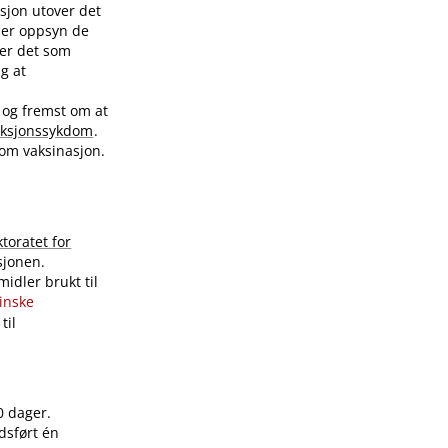
sjon utover det
nder oppsyn de
ver det som
ig at
 og fremst om at
eksjonssykdom
.
 om vaksinasjon.
ktoratet for
sjonen.
idler brukt til
sinske
til
0 dager.
dsført én