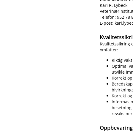
Kari R. Lybeck
Veterinærinstitu
Telefon: 952 78 
E-post: kari.lyb
Kvalitetssik
Kvalitetssikring
omfatter:
Riktig vak
Optimal va
utvikle im
Korrekt op
Beredskap 
bivirkning
Korrekt og 
Informasjo
besetning, 
revaksiner
Oppbevaring 