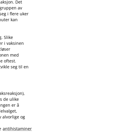
eaksjon. Det
 gruppen av
eg i flere uker
nuter kan
. Slike
er i vaksinen
tløser
sjonen med
e oftest.
ikle seg til en
raksreaksjon),
s de ulike
ingen er å
elvalget,
 alvorlige og
te
antihistaminer