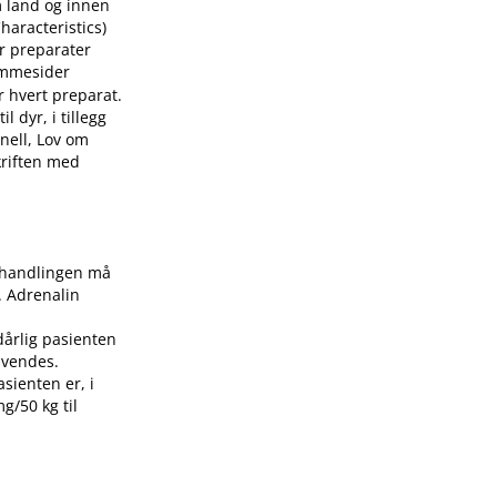
m land og innen
aracteristics)
or preparater
mmesider
r hvert preparat.
 dyr, i tillegg
nell, Lov om
skriften med
Behandlingen må
. Adrenalin
dårlig pasienten
nvendes.
asienten er, i
g/50 kg til