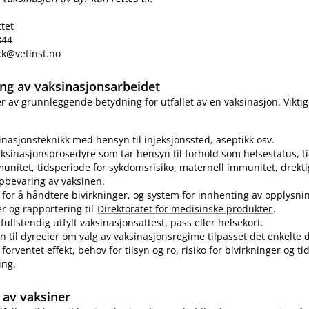
ttet
844
eck@vetinst.no
ring av vaksinasjonsarbeidet
 er av grunnleggende betydning for utfallet av en vaksinasjon. Vikti
sinasjonsteknikk med hensyn til injeksjonssted, aseptikk osv.
ksinasjonsprosedyre som tar hensyn til forhold som helsestatus, ti
munitet, tidsperiode for sykdomsrisiko, maternell immunitet, drekti
pbevaring av vaksinen.
for å håndtere bivirkninger, og system for innhenting av opplysn
er og rapportering til
Direktoratet for medisinske produkter
.
fullstendig utfylt vaksinasjonsattest, pass eller helsekort.
n til dyreeier om valg av vaksinasjonsregime tilpasset det enkelte d
forventet effekt, behov for tilsyn og ro, risiko for bivirkninger og t
ing.
av vaksiner