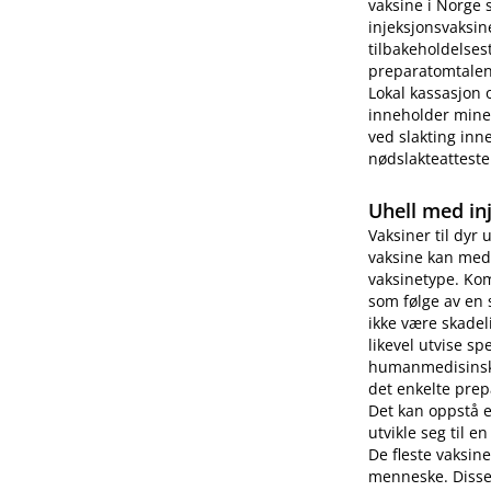
vaksine i Norge 
injeksjonsvaksin
tilbakeholdelses
preparatomtalen 
Lokal kassasjon 
inneholder miner
ved slakting inne
nødslakteatteste
Uhell med in
Vaksiner til dyr 
vaksine kan medf
vaksinetype. Kom
som følge av en 
ikke være skade
likevel utvise s
humanmedisinsk b
det enkelte prep
Det kan oppstå 
utvikle seg til e
De fleste vaksin
menneske. Disse 