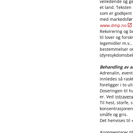
veiledende og ge
et land. Teksten
som er godkjent
med markedsførin
www.dmp.no
Rekvirering og br
til lover og for
legemidler m.v., 
bestemmelser o
(dyresykdomsbekj
Behandling av al
Adrenalin, even
innledes så rask
foreligger i to u
Doseringen til h
er. Ved
intraven
Til hest, storfe,
konsentrasjonen 
småfe og gris.
Det henvises til
Kommentarer til 