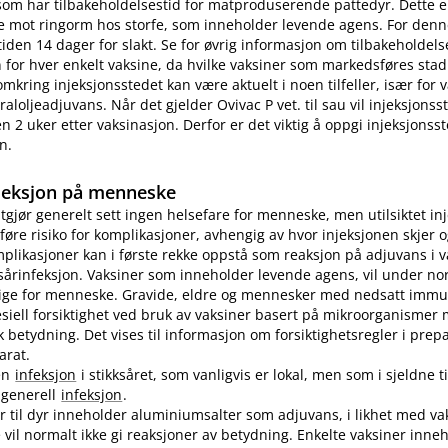
som har tilbakeholdelsestid for matproduserende pattedyr. Dette e
e mot ringorm hos storfe, som inneholder levende agens. For denn
tiden 14 dager for slakt. Se for øvrig informasjon om tilbakeholdelse
for hver enkelt vaksine, da hvilke vaksiner som markedsføres stad
omkring injeksjonsstedet kan være aktuelt i noen tilfeller, især for
aloljeadjuvans. Når det gjelder Ovivac P vet. til sau vil injeksjons
n 2 uker etter vaksinasjon. Derfor er det viktig å oppgi injeksjonss
n.
jeksjon på menneske
utgjør generelt sett ingen helsefare for menneske, men utilsiktet in
øre risiko for komplikasjoner, avhengig av hvor injeksjonen skjer o
plikasjoner kan i første rekke oppstå som reaksjon på adjuvans i v
sårinfeksjon. Vaksiner som inneholder levende agens, vil under no
lige for menneske. Gravide, eldre og mennesker med nedsatt immu
pesiell forsiktighet ved bruk av vaksiner basert på mikroorganismer
etydning. Det vises til informasjon om forsiktighetsregler i prep
arat.
en
infeksjon
i stikksåret, som vanligvis er lokal, men som i sjeldne ti
n generell
infeksjon
.
er til dyr inneholder aluminiumsalter som adjuvans, i likhet med vak
vil normalt ikke gi reaksjoner av betydning. Enkelte vaksiner inne