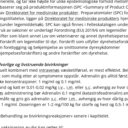
nerelle, og tar ikke høyde for ulike epidemiologiske forhold mello
 baserer seg på produktinformasjonen (SPC =Summary of Product Ch
 av
Direktoratet for medisinske produkter
. Preparatomtaler (SPC) f
gstillatelse, ligger på
Direktoratet for medisinske produkters
hje
(under legemiddelsøk). SPC kan også finnes i Felleskatalogen unde
uk av vaksiner er underlagt Forordning (EU) 2019/6 om legemidler til
skrifter som blant annet Lov om veterinærer og annet dyrehelseperso
Forskrift om legemidler til dyr, Forskrift som utfyller dyrehelsefor
m forebygging og bekjempelse av smittsomme dyresykdommer
empelsesforskriften) og andre forskrifter om dyrehelse.
vorlige og livstruende bivirkninger
tuelt kombinert med
intravenøs
væsketilførsel, er mest effektivt. 
t som mulig etter at symptomene oppstår. Adrenalin gis alltid først
like konsentrasjoner: 1 mg/ml og 0,1 mg​/​ml.
und og katt er 0,01-0,02 mg/kg
i.v
.,
i.m
. eller
s.c
. avhengig av hvor 
øs
administrering bør Adrenalin 0,1 mg/ml (katastrofeadrenalin) a
 småfe og gris gis adrenalin
s.c
. eller
i.m
., avhengig av hvor dårlig p
1 mg​/​ml. Doseringen er 1-2 mg/100 kg for storfe og hest og 0,5-1 m
 «Behandling av bivirkningsreaksjoner» senere i kapittelet.
vaksinasjon av dyr kan rettes til: