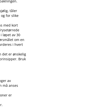
å pakningen.
jølig, tåler
 og for slike
ens med kort
 Frysetørrede
i løpet av 30
pørsmålet om en
urderes i hvert
m det er ønskelig
 prinsipper. Bruk
.
nger av
on må anses
joner er
r.