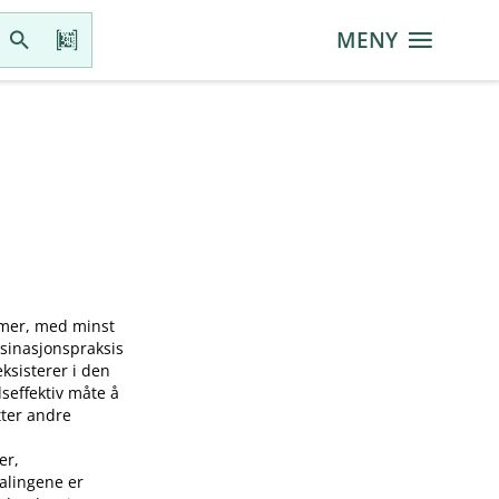
MENY
mmer, med minst
ksinasjonspraksis
sisterer i den
seffektiv måte å
tter andre
er,
falingene er