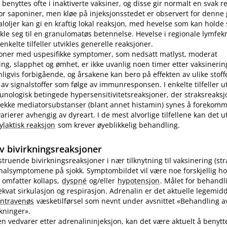
benyttes ofte i inaktiverte vaksiner, og disse gir normalt en svak r
r saponiner, men kløe på injeksjonsstedet er observert for denne
loljer kan gi en kraftig lokal reaksjon, med hevelse som kan holde s
ikle seg til en granulomatøs betennelse. Hevelse i regionale lymfek
nkelte tilfeller utvikles generelle reaksjoner.
joner med uspesifikke symptomer, som nedsatt matlyst, moderat
ng, slapphet og ømhet, er ikke uvanlig noen timer etter vaksinering
nligvis forbigående, og årsakene kan bero på effekten av ulike stoff
 av signalstoffer som følge av immunresponsen. I enkelte tilfeller u
unologisk betingede hypersensitivitetsreaksjoner, der straksreak
 rekke mediatorsubstanser (blant annet histamin) synes å forekomm
ierer avhengig av dyreart. I de mest alvorlige tilfellene kan det utv
ylaktisk reaksjon
som krever øyeblikkelig behandling.
v bivirkningsreaksjoner
vstruende bivirkningsreaksjoner i nær tilknytning til vaksinering (st
inalsymptomene på sjokk. Symptombildet vil være noe forskjellig ho
 omfatter kollaps,
dyspné
og​/​eller
hypotensjon
. Målet for behandl
kvat sirkulasjon og respirasjon. Adrenalin er det aktuelle legemidd
intravenøs
væsketilførsel som nevnt under avsnittet «Behandling av
rkninger».
n vedvarer etter adrenalininjeksjon, kan det være aktuelt å benyt