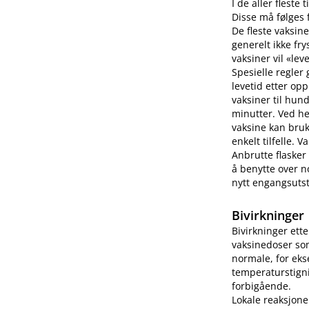
I de aller fleste
Disse må følges f
De fleste vaksine
generelt ikke fry
vaksiner vil «lev
Spesielle regler
levetid etter op
vaksiner til hun
minutter. Ved h
vaksine kan bruk
enkelt tilfelle.
Anbrutte flasker
å benytte over no
nytt engangsutsty
Bivirkninger
Bivirkninger ett
vaksinedoser som
normale, for eks
temperaturstigni
forbigående.
Lokale reaksjone