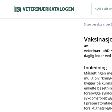
VETERINÆRKATALOGEN
Siste besøkte sider 
Vaksinasj
av
veterinær, phD K
daglig leder ved
Innledning
Målsettingen me
mulig bivirkning
bygger på kunns
enkelte besetnin
forebygge sykdom
sykdomsforebygg
I preparatomtale
forsiktighetsreg