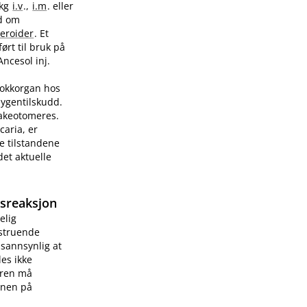
/kg
i.v
.,
i.m
. eller
ad om
teroider
. Et
ørt til bruk på
Ancesol inj.
sjokkorgan hos
sygentilskudd.
rakeotomeres.
caria, er
e tilstandene
et aktuelle
gsreaksjon
elig
vstruende
 sannsynlig at
les ikke
æren må
onen på