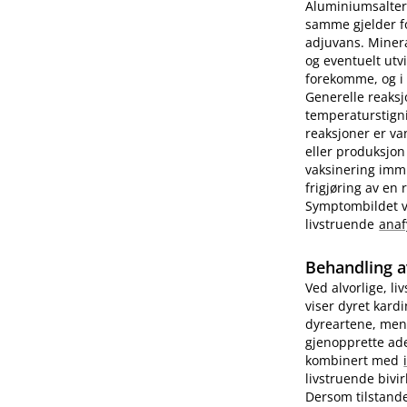
Aluminiumsalter 
samme gjelder fo
adjuvans. Minera
og eventuelt utv
forekomme, og i e
Generelle reaks
temperaturstigni
reaksjoner er va
eller produksjon
vaksinering imm
frigjøring av en
Symptombildet var
livstruende
anaf
Behandling a
Ved alvorlige, li
viser dyret kard
dyreartene, men
gjenopprette ade
kombinert med
livstruende bivi
Dersom tilstande