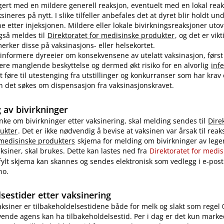
ert med en mildere generell reaksjon, eventuelt med en lokal reak
ineres på nytt. I slike tilfeller anbefales det at dyret blir holdt u
ne etter injeksjonen. Mildere eller lokale bivirkningsreaksjoner uto
også meldes til
Direktoratet for medisinske produkter
, og det er vikt
rker disse på vaksinasjons- eller helsekortet.
nformere dyreeier om konsekvensene av utelatt vaksinasjon, først
re manglende beskyttelse og dermed økt risiko for en alvorlig
inf
 føre til utestenging fra utstillinger og konkurranser som har krav
 kan det søkes om dispensasjon fra vaksinasjonskravet.
 av bivirkninger
nke om bivirkninger etter vaksinering, skal melding sendes til
Dire
ukter
. Det er ikke nødvendig å bevise at vaksinen var årsak til reak
 medisinske produkters
skjema for melding om bivirkninger av legem
ksiner, skal brukes. Dette kan lastes ned fra
Direktoratet for medi
tfylt skjema kan skannes og sendes elektronisk som vedlegg i e-post 
no.
sestider etter vaksinering
vaksiner er tilbakeholdelsestidene både for melk og slakt som regel 
ende agens kan ha tilbakeholdelsestid. Per i dag er det kun marke