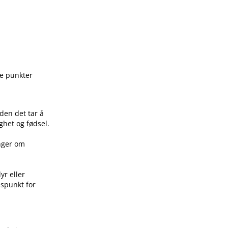
ge punkter
den det tar å
ghet og fødsel.
inger om
yr eller
idspunkt for