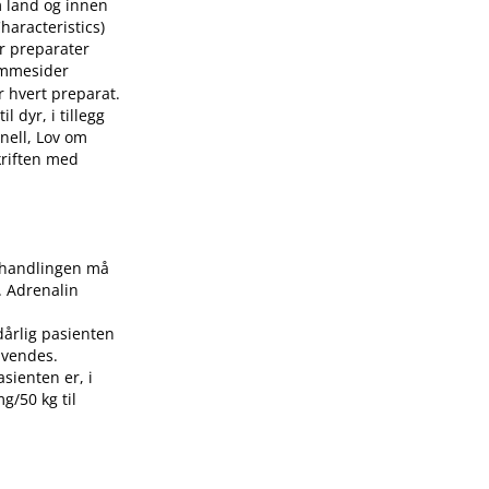
m land og innen
aracteristics)
or preparater
mmesider
r hvert preparat.
 dyr, i tillegg
nell, Lov om
skriften med
Behandlingen må
. Adrenalin
dårlig pasienten
nvendes.
asienten er, i
g/50 kg til