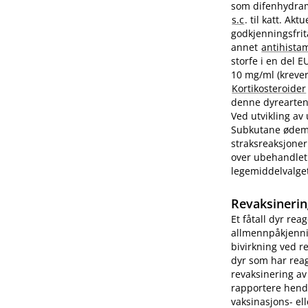
som difenhydram
s.c
. til katt. A
godkjenningsfrit
annet
antihista
storfe i en del 
10 mg/ml (krever
Kortikosteroider
denne dyrearten.
Ved utvikling av
Subkutane ødemer
straksreaksjoner
over ubehandlet 
legemiddelvalge
Revaksinerin
Et fåtall dyr rea
allmennpåkjenni
bivirkning ved r
dyr som har reag
revaksinering av
rapportere hend
vaksinasjons- ell