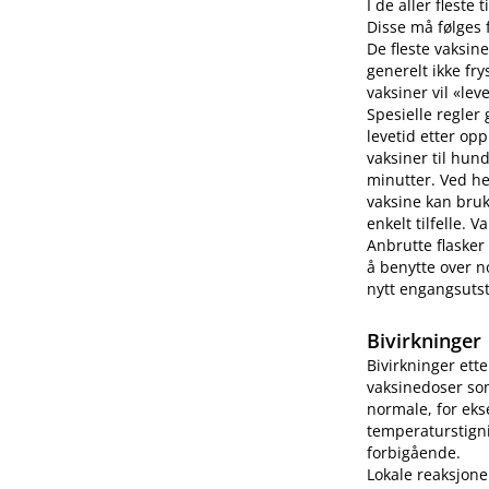
I de aller fleste
Disse må følges f
De fleste vaksine
generelt ikke fry
vaksiner vil «lev
Spesielle regler
levetid etter op
vaksiner til hun
minutter. Ved h
vaksine kan bruk
enkelt tilfelle.
Anbrutte flasker
å benytte over no
nytt engangsutsty
Bivirkninger
Bivirkninger ett
vaksinedoser som
normale, for eks
temperaturstigni
forbigående.
Lokale reaksjone