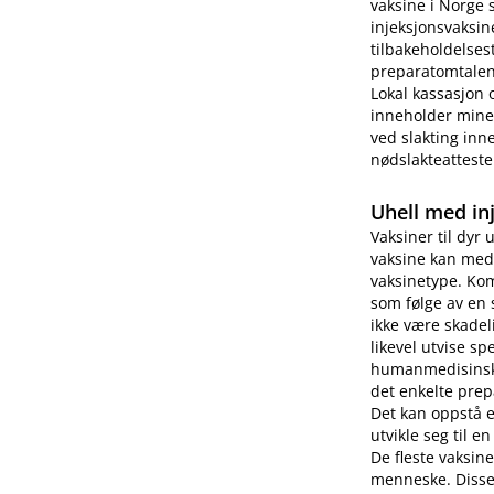
vaksine i Norge 
injeksjonsvaksin
tilbakeholdelses
preparatomtalen 
Lokal kassasjon 
inneholder miner
ved slakting inne
nødslakteatteste
Uhell med in
Vaksiner til dyr 
vaksine kan medf
vaksinetype. Kom
som følge av en 
ikke være skade
likevel utvise s
humanmedisinsk b
det enkelte prep
Det kan oppstå 
utvikle seg til e
De fleste vaksin
menneske. Disse 