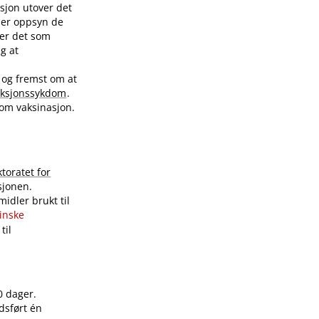
sjon utover det
nder oppsyn de
ver det som
ig at
 og fremst om at
eksjonssykdom
.
 om vaksinasjon.
ktoratet for
sjonen.
idler brukt til
sinske
til
0 dager.
dsført én