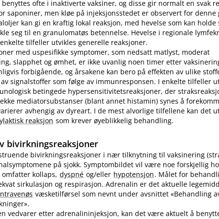
benyttes ofte i inaktiverte vaksiner, og disse gir normalt en svak r
r saponiner, men kløe på injeksjonsstedet er observert for denne
loljer kan gi en kraftig lokal reaksjon, med hevelse som kan holde s
ikle seg til en granulomatøs betennelse. Hevelse i regionale lymfek
nkelte tilfeller utvikles generelle reaksjoner.
joner med uspesifikke symptomer, som nedsatt matlyst, moderat
ng, slapphet og ømhet, er ikke uvanlig noen timer etter vaksinering
nligvis forbigående, og årsakene kan bero på effekten av ulike stoff
 av signalstoffer som følge av immunresponsen. I enkelte tilfeller u
unologisk betingede hypersensitivitetsreaksjoner, der straksreak
 rekke mediatorsubstanser (blant annet histamin) synes å forekomm
ierer avhengig av dyreart. I de mest alvorlige tilfellene kan det utv
ylaktisk reaksjon
som krever øyeblikkelig behandling.
v bivirkningsreaksjoner
vstruende bivirkningsreaksjoner i nær tilknytning til vaksinering (st
inalsymptomene på sjokk. Symptombildet vil være noe forskjellig ho
 omfatter kollaps,
dyspné
og​/​eller
hypotensjon
. Målet for behandl
kvat sirkulasjon og respirasjon. Adrenalin er det aktuelle legemidd
intravenøs
væsketilførsel som nevnt under avsnittet «Behandling av
rkninger».
n vedvarer etter adrenalininjeksjon, kan det være aktuelt å benyt