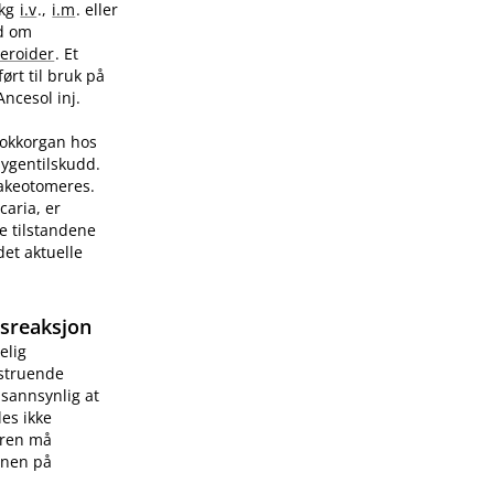
/kg
i.v
.,
i.m
. eller
ad om
teroider
. Et
ørt til bruk på
Ancesol inj.
sjokkorgan hos
sygentilskudd.
rakeotomeres.
caria, er
e tilstandene
et aktuelle
gsreaksjon
elig
vstruende
 sannsynlig at
les ikke
æren må
onen på