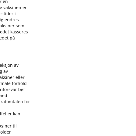
r en
e vaksinen er
stider i
ig endres.
 vaksiner som
stedet kasseres
tedet på
jeksjon av
g av
aksiner eller
rmale forhold
nforsvar bør
 med
aratomtalen for
lfeller kan
siner til
holder