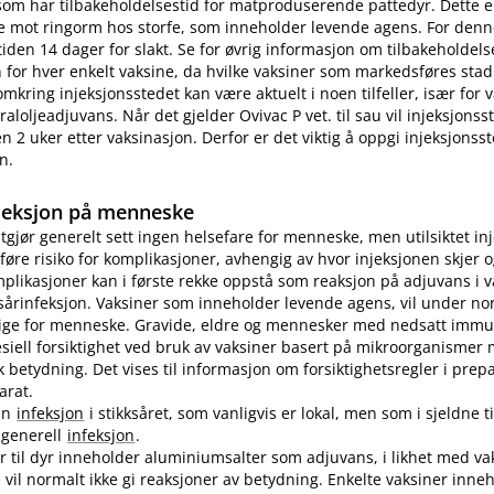
som har tilbakeholdelsestid for matproduserende pattedyr. Dette e
e mot ringorm hos storfe, som inneholder levende agens. For denn
tiden 14 dager for slakt. Se for øvrig informasjon om tilbakeholdelse
for hver enkelt vaksine, da hvilke vaksiner som markedsføres stad
omkring injeksjonsstedet kan være aktuelt i noen tilfeller, især for
aloljeadjuvans. Når det gjelder Ovivac P vet. til sau vil injeksjons
n 2 uker etter vaksinasjon. Derfor er det viktig å oppgi injeksjonss
n.
jeksjon på menneske
utgjør generelt sett ingen helsefare for menneske, men utilsiktet in
øre risiko for komplikasjoner, avhengig av hvor injeksjonen skjer o
plikasjoner kan i første rekke oppstå som reaksjon på adjuvans i v
sårinfeksjon. Vaksiner som inneholder levende agens, vil under no
lige for menneske. Gravide, eldre og mennesker med nedsatt immu
pesiell forsiktighet ved bruk av vaksiner basert på mikroorganismer
etydning. Det vises til informasjon om forsiktighetsregler i prep
arat.
en
infeksjon
i stikksåret, som vanligvis er lokal, men som i sjeldne ti
n generell
infeksjon
.
er til dyr inneholder aluminiumsalter som adjuvans, i likhet med vak
vil normalt ikke gi reaksjoner av betydning. Enkelte vaksiner inne