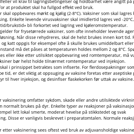
 tilfeller vil krav til lagringsbetingelser og holdbarhet være angitt p
or at produktet skal ha fullgod effekt ved bruk.
r skal oppbevares mørkt og kjølig (2-8°C). Vaksiner som skal lagres k
sing. Enkelte levende virusvaksiner skal imidlertid lagres ved -20°C,
etid​/​brukstid» bli forkortet ved lagring ved kjøleromstemperatur.
 gjelder for frysetørrede vaksiner, som ofte inneholder levende ag
pløsning. Når disse rehydreres, skal de helst brukes innen kort tid.
d og katt oppgis for eksempel ofte å skulle brukes umiddelbart eller 
enstand må det påses at temperaturen holdes mellom 2 og 8°C. S
es eller ikke etter utilsiktet oppbevaring ved romtemperatur, må v
 Vaksiner bør helst holde tilnærmet romtemperatur ved injeksjon.
 skal i prinsippet betraktes som infiserte. For flerdosepakninger so
e tid, er det viktig at oppsuging av vaksine foretas etter aseptiske
r til hver injeksjon, og desinfiser flaskekorken før uttak av vaksine
er vaksinering omfatter sykdom, skade eller andre utilsiktede virkni
 normalt brukes på dyr. Enkelte typer av reaksjoner på vaksinasj
empel lett lokal smerte, moderat hevelse på stikkstedet og svak
ng. Disse er vanligvis beskrevet i preparatomtalen. Normale reaks
r etter vaksinering sees oftest ved bruk av adjuvansholdige vaksine