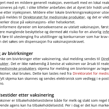
ert med en mildere generell reaksjon, eventuelt med en lokal reak
ineres på nytt. I slike tilfeller anbefales det at dyret blir holdt u
ne etter injeksjonen. Mildere eller lokale bivirkningsreaksjoner uto
også meldes til
Direktoratet for medisinske produkter
, og det er vikt
rker disse på vaksinasjons- eller helsekortet.
nformere dyreeier om konsekvensene av utelatt vaksinasjon, først
re manglende beskyttelse og dermed økt risiko for en alvorlig
inf
 føre til utestenging fra utstillinger og konkurranser som har krav
 kan det søkes om dispensasjon fra vaksinasjonskravet.
 av bivirkninger
nke om bivirkninger etter vaksinering, skal melding sendes til
Dire
ukter
. Det er ikke nødvendig å bevise at vaksinen var årsak til reak
 medisinske produkters
skjema for melding om bivirkninger av legem
ksiner, skal brukes. Dette kan lastes ned fra
Direktoratet for medi
tfylt skjema kan skannes og sendes elektronisk som vedlegg i e-post 
no.
sestider etter vaksinering
vaksiner er tilbakeholdelsestidene både for melk og slakt som regel 
ende agens kan ha tilbakeholdelsestid. Per i dag er det kun marke