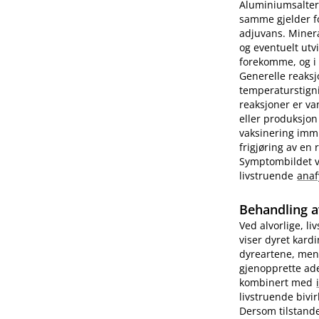
Aluminiumsalter 
samme gjelder fo
adjuvans. Minera
og eventuelt utv
forekomme, og i e
Generelle reaks
temperaturstigni
reaksjoner er va
eller produksjon
vaksinering imm
frigjøring av en
Symptombildet var
livstruende
anaf
Behandling a
Ved alvorlige, li
viser dyret kard
dyreartene, men
gjenopprette ade
kombinert med
livstruende bivi
Dersom tilstande