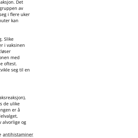
eaksjon. Det
 gruppen av
eg i flere uker
nuter kan
. Slike
er i vaksinen
tløser
sjonen med
e oftest.
ikle seg til en
raksreaksjon),
s de ulike
ingen er å
elvalget,
 alvorlige og
te
antihistaminer