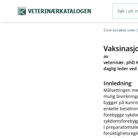
VETERINÆRKATALOGEN
Siste besøkte sider 
Vaksinasj
av
veterinær, phD K
daglig leder ved
Innledning
Målsettingen me
mulig bivirkning
bygger på kunns
enkelte besetnin
forebygge sykdom
sykdomsforebygg
I preparatomtale
forsiktighetsreg