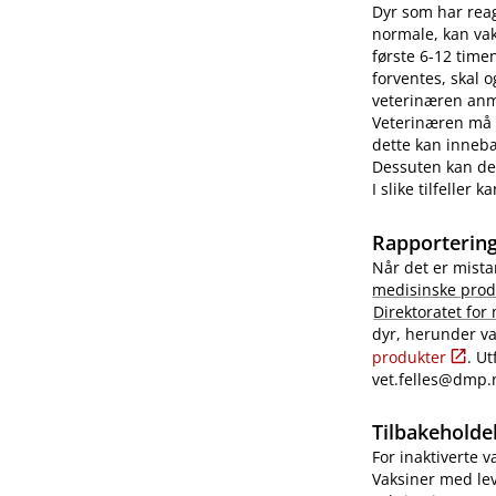
Dyr som har reag
normale, kan vaks
første 6-12 time
forventes, skal 
veterinæren anme
Veterinæren må i
dette kan innebæ
Dessuten kan det
I slike tilfeller
Rapportering
Når det er mista
medisinske prod
Direktoratet for
dyr, herunder va
produkter
. U
vet.felles@dmp.
Tilbakeholdel
For inaktiverte 
Vaksiner med lev