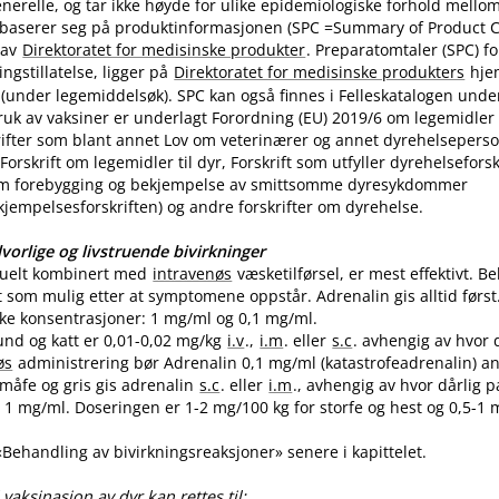
nerelle, og tar ikke høyde for ulike epidemiologiske forhold mello
 baserer seg på produktinformasjonen (SPC =Summary of Product Ch
 av
Direktoratet for medisinske produkter
. Preparatomtaler (SPC) f
gstillatelse, ligger på
Direktoratet for medisinske produkters
hje
(under legemiddelsøk). SPC kan også finnes i Felleskatalogen unde
uk av vaksiner er underlagt Forordning (EU) 2019/6 om legemidler til
skrifter som blant annet Lov om veterinærer og annet dyrehelseperso
Forskrift om legemidler til dyr, Forskrift som utfyller dyrehelsefor
m forebygging og bekjempelse av smittsomme dyresykdommer
empelsesforskriften) og andre forskrifter om dyrehelse.
vorlige og livstruende bivirkninger
tuelt kombinert med
intravenøs
væsketilførsel, er mest effektivt. 
t som mulig etter at symptomene oppstår. Adrenalin gis alltid først
like konsentrasjoner: 1 mg/ml og 0,1 mg​/​ml.
und og katt er 0,01-0,02 mg/kg
i.v
.,
i.m
. eller
s.c
. avhengig av hvor 
øs
administrering bør Adrenalin 0,1 mg/ml (katastrofeadrenalin) a
 småfe og gris gis adrenalin
s.c
. eller
i.m
., avhengig av hvor dårlig p
1 mg​/​ml. Doseringen er 1-2 mg/100 kg for storfe og hest og 0,5-1 m
 «Behandling av bivirkningsreaksjoner» senere i kapittelet.
vaksinasjon av dyr kan rettes til: