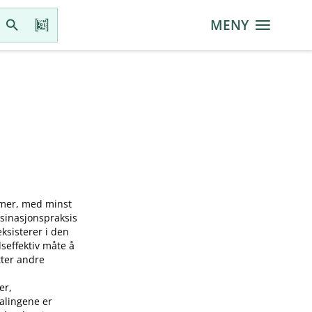
MENY
mmer, med minst
ksinasjonspraksis
sisterer i den
seffektiv måte å
tter andre
er,
falingene er