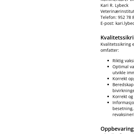
Kari R. Lybeck
Veterinærinstitu
Telefon: 952 78 
E-post: kari.lyb
Kvalitetssik
Kvalitetssikring
omfatter:
Riktig vak
Optimal va
utvikle im
Korrekt op
Beredskap 
bivirkning
Korrekt og 
Informasjo
besetning, 
revaksiner
Oppbevaring 