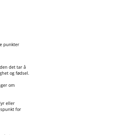
ge punkter
den det tar å
ghet og fødsel.
inger om
yr eller
idspunkt for