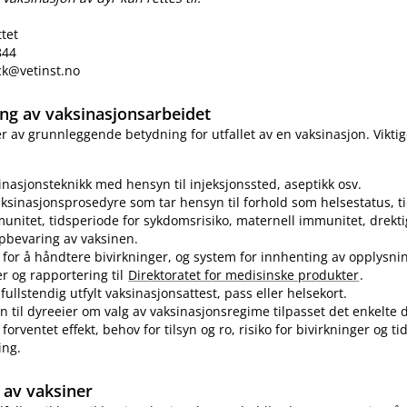
ttet
844
eck@vetinst.no
ring av vaksinasjonsarbeidet
 er av grunnleggende betydning for utfallet av en vaksinasjon. Vikti
sinasjonsteknikk med hensyn til injeksjonssted, aseptikk osv.
ksinasjonsprosedyre som tar hensyn til forhold som helsestatus, ti
munitet, tidsperiode for sykdomsrisiko, maternell immunitet, drekti
pbevaring av vaksinen.
for å håndtere bivirkninger, og system for innhenting av opplysn
er og rapportering til
Direktoratet for medisinske produkter
.
fullstendig utfylt vaksinasjonsattest, pass eller helsekort.
n til dyreeier om valg av vaksinasjonsregime tilpasset det enkelte d
forventet effekt, behov for tilsyn og ro, risiko for bivirkninger og t
ing.
av vaksiner