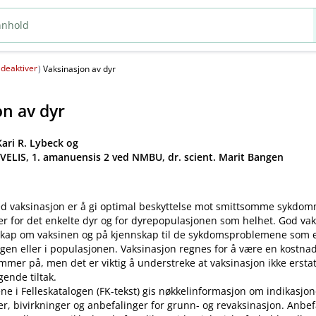
deaktiver
(
)
Vaksinasjon av dyr
on av dyr
ari R. Lybeck og
 VELIS, 1. amanuensis 2 ved NMBU, dr. scient. Marit Bangen
d vaksinasjon er å gi optimal beskyttelse mot smittsomme sykdo
er for det enkelte dyr og for dyrepopulasjonen som helhet. God va
kap om vaksinen og på kjennskap til de sykdomsproblemene som ek
gen eller i populasjonen. Vaksinasjon regnes for å være en kostnad
mer på, men det er viktig å understreke at vaksinasjon ikke ersta
ende tiltak.
ne i Felleskatalogen (FK-tekst) gis nøkkelinformasjon om indikasjon
ler, bivirkninger og anbefalinger for grunn- og revaksinasjon. Anbe