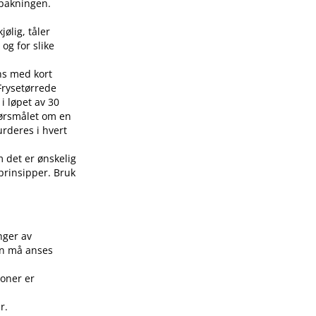
å pakningen.
jølig, tåler
 og for slike
ens med kort
 Frysetørrede
i løpet av 30
pørsmålet om en
urderes i hvert
m det er ønskelig
 prinsipper. Bruk
.
nger av
on må anses
joner er
r.