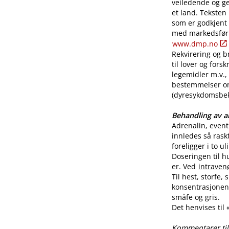
veiledende og ge
et land. Teksten
som er godkjent
med markedsførin
www.dmp.no
Rekvirering og br
til lover og for
legemidler m.v., 
bestemmelser o
(dyresykdomsbekj
Behandling av al
Adrenalin, even
innledes så rask
foreligger i to u
Doseringen til h
er. Ved
intraven
Til hest, storfe,
konsentrasjonen 
småfe og gris.
Det henvises til
Kommentarer til 