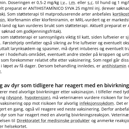
in. Doseringen er 0,5-2 mg/kg
i.v
.,
i.m
. eller
s.c
. til hund og 1 mg
ktuelt preparat er ANTIHISTAMÍNICO SYVA 25 mg/ml inj. (krever søkn
ak). Som støtteterapi til matproduserende arter anbefales
kortikos
min
, klorfenamin eller klorfeniramin, er MRL-vurdert og er markedsf
EU-land og kan vurderes brukt som støtteterapi. Aktuelt preparat er 
 søknad om godkjenningsfritak).
som støtteterapi er sannsynligvis viktig til katt, siden luftveier er 
 Førstehjelp omfatter også sikring av frie luftveier og eventuelt ok
 uttalt larynksødem og spasmer, må dyret intuberes og eventuelt t
 i hode​/​hals-området, eventuelt andre steder på kroppen og urti
 som forekommer relativt ofte etter vaksinering. Som regel går diss
i løpet av få dager. Dersom behandling innledes, er
antihistamin
d
t.
g av dyr som tidligere har reagert med en bivirknin
gerer med alvorlige bivirkninger etter vaksinasjon. I tilfeller med tyd
ng (
dyspné
,
hypotensjon
), må veterinæren vurdere risikoen for li
evaksinering opp mot risikoen for alvorlig
infeksjonssykdom
. Det er
ert en gang, også vil reagere ved neste vaksinering. Derfor anbefa
 dyr som har reagert med en alvorlig bivirkningsreaksjon. Veterin
elsen til
Direktoratet for medisinske produkter
og anmerke reaksj
er helsekortet.