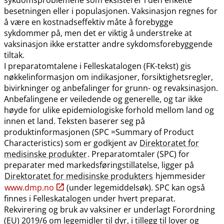
besetningen eller i populasjonen. Vaksinasjon regnes for
å være en kostnadseffektiv måte å forebygge
sykdommer på, men det er viktig å understreke at
vaksinasjon ikke erstatter andre sykdomsforebyggende
tiltak.
I preparatomtalene i Felleskatalogen (FK-tekst) gis
nøkkelinformasjon om indikasjoner, forsiktighetsregler,
bivirkninger og anbefalinger for grunn- og revaksinasjon.
Anbefalingene er veiledende og generelle, og tar ikke
høyde for ulike epidemiologiske forhold mellom land og
innen et land. Teksten baserer seg på
produktinformasjonen (SPC =Summary of Product
Characteristics) som er godkjent av
Direktoratet for
medisinske produkter
. Preparatomtaler (SPC) for
preparater med markedsføringstillatelse, ligger på
Direktoratet for medisinske produkters
hjemmesider
www.dmp.no
(under legemiddelsøk). SPC kan også
finnes i Felleskatalogen under hvert preparat.
Rekvirering og bruk av vaksiner er underlagt Forordning
(EU) 2019/6 om legemidler til dyr, i tillegg til lover og