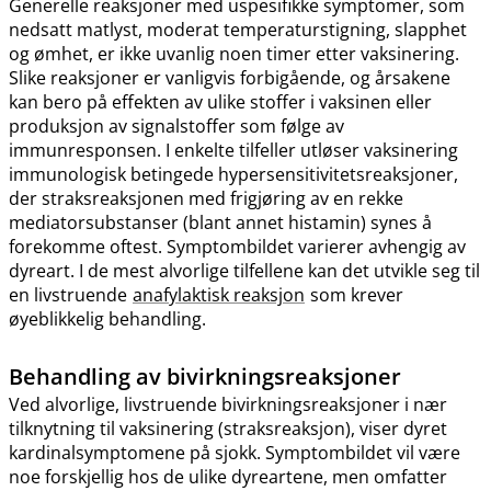
Generelle reaksjoner med uspesifikke symptomer, som
nedsatt matlyst, moderat temperaturstigning, slapphet
og ømhet, er ikke uvanlig noen timer etter vaksinering.
Slike reaksjoner er vanligvis forbigående, og årsakene
kan bero på effekten av ulike stoffer i vaksinen eller
produksjon av signalstoffer som følge av
immunresponsen. I enkelte tilfeller utløser vaksinering
immunologisk betingede hypersensitivitetsreaksjoner,
der straksreaksjonen med frigjøring av en rekke
mediatorsubstanser (blant annet histamin) synes å
forekomme oftest. Symptombildet varierer avhengig av
dyreart. I de mest alvorlige tilfellene kan det utvikle seg til
en livstruende
anafylaktisk reaksjon
som krever
øyeblikkelig behandling.
Behandling av bivirkningsreaksjoner
Ved alvorlige, livstruende bivirkningsreaksjoner i nær
tilknytning til vaksinering (straksreaksjon), viser dyret
kardinalsymptomene på sjokk. Symptombildet vil være
noe forskjellig hos de ulike dyreartene, men omfatter