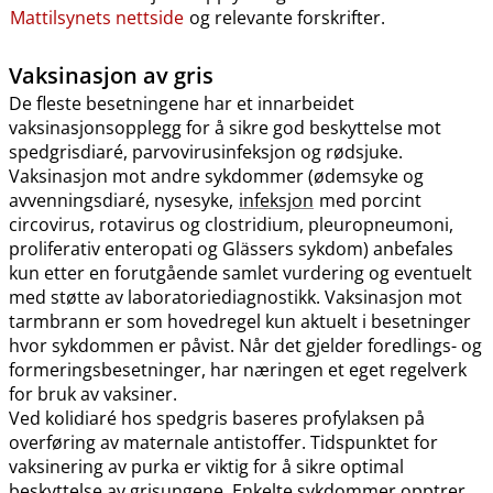
Mattilsynets nettside
og relevante forskrifter.
Vaksinasjon av gris
De fleste besetningene har et innarbeidet
vaksinasjonsopplegg for å sikre god beskyttelse mot
spedgrisdiaré, parvovirusinfeksjon og rødsjuke.
Vaksinasjon mot andre sykdommer (ødemsyke og
avvenningsdiaré, nysesyke,
infeksjon
med porcint
circovirus, rotavirus og clostridium, pleuropneumoni,
proliferativ enteropati og Glässers sykdom) anbefales
kun etter en forutgående samlet vurdering og eventuelt
med støtte av laboratoriediagnostikk. Vaksinasjon mot
tarmbrann er som hovedregel kun aktuelt i besetninger
hvor sykdommen er påvist. Når det gjelder foredlings- og
formeringsbesetninger, har næringen et eget regelverk
for bruk av vaksiner.
Ved kolidiaré hos spedgris baseres profylaksen på
overføring av maternale antistoffer. Tidspunktet for
vaksinering av purka er viktig for å sikre optimal
beskyttelse av grisungene. Enkelte sykdommer opptrer