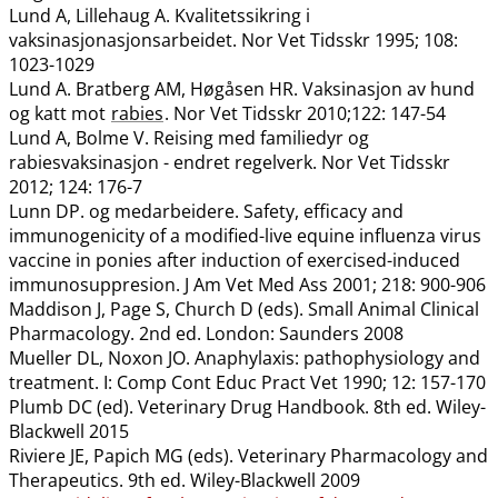
Lund A, Lillehaug A. Kvalitetssikring i
vaksinasjonasjonsarbeidet. Nor Vet Tidsskr 1995; 108:
1023-1029
Lund A. Bratberg AM, Høgåsen HR. Vaksinasjon av hund
og katt mot
rabies
. Nor Vet Tidsskr 2010;122: 147-54
Lund A, Bolme V. Reising med familiedyr og
rabiesvaksinasjon - endret regelverk. Nor Vet Tidsskr
2012; 124: 176-7
Lunn DP. og medarbeidere. Safety, efficacy and
immunogenicity of a modified-live equine influenza virus
vaccine in ponies after induction of exercised-induced
immunosuppresion. J Am Vet Med Ass 2001; 218: 900-906
Maddison J, Page S, Church D (eds). Small Animal Clinical
Pharmacology. 2nd ed. London: Saunders 2008
Mueller DL, Noxon JO. Anaphylaxis: pathophysiology and
treatment. I: Comp Cont Educ Pract Vet 1990; 12: 157-170
Plumb DC (ed). Veterinary Drug Handbook. 8th ed. Wiley-
Blackwell 2015
Riviere JE, Papich MG (eds). Veterinary Pharmacology and
Therapeutics. 9th ed. Wiley-Blackwell 2009