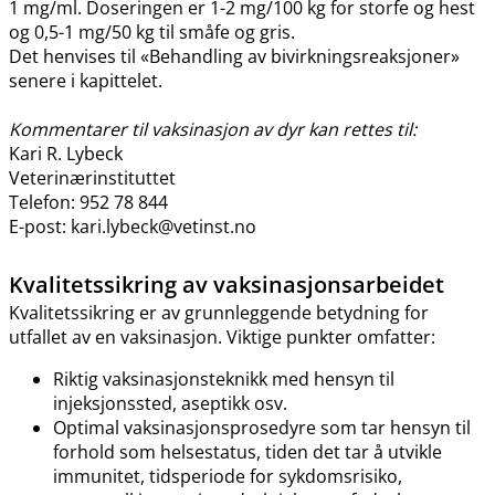
1 mg​/​ml. Doseringen er 1-2 mg/100 kg for storfe og hest
og 0,5-1 mg/50 kg til småfe og gris.
Det henvises til «Behandling av bivirkningsreaksjoner»
senere i kapittelet.
Kommentarer til vaksinasjon av dyr kan rettes til:
Kari R. Lybeck
Veterinærinstituttet
Telefon: 952 78 844
E-post: kari.lybeck@vetinst.no
Kvalitetssikring av vaksinasjonsarbeidet
Kvalitetssikring er av grunnleggende betydning for
utfallet av en vaksinasjon. Viktige punkter omfatter:
Riktig vaksinasjonsteknikk med hensyn til
injeksjonssted, aseptikk osv.
Optimal vaksinasjonsprosedyre som tar hensyn til
forhold som helsestatus, tiden det tar å utvikle
immunitet, tidsperiode for sykdomsrisiko,