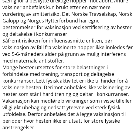
særlig for å beskytte drektige hopper mot abort. Andre
vaksiner anbefales kun brukt etter en nærmere
vurdering av smitterisiko. Det Norske Travselskap, Norsk
Galopp og Norges Rytterforbund har egne
bestemmelser for vaksinasjon ved sertifisering av hester
og deltakelse i konkurranser.
Såfremt risikoen for influensasmitte er liten, bør
vaksinasjon av føll fra vaksinerte hopper ikke innledes før
ved 5-6-måneders alder på grunn av mulig interferens
med maternale antistoffer.
Mange hester utsettes for store belastninger i
forbindelse med trening, transport og deltagelse i
konkurranser. Lett fysisk aktivitet er ikke til hinder for å
vaksinere hesten. Derimot anbefales ikke vaksinering av
hester som står i hard trening og deltar i konkurranser.
Vaksinasjon kan medføre bivirkninger som i visse tilfeller
vil gi økt ubehag og nedsatt yteevne ved sterk fysisk
utfoldelse. Derfor anbefales det å legge vaksinasjon til
perioder hvor hesten ikke er utsatt for store fysiske
anstrengelser.