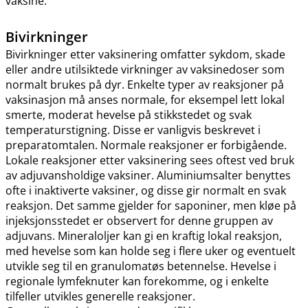
vaksine.
Bivirkninger
Bivirkninger etter vaksinering omfatter sykdom, skade
eller andre utilsiktede virkninger av vaksinedoser som
normalt brukes på dyr. Enkelte typer av reaksjoner på
vaksinasjon må anses normale, for eksempel lett lokal
smerte, moderat hevelse på stikkstedet og svak
temperaturstigning. Disse er vanligvis beskrevet i
preparatomtalen. Normale reaksjoner er forbigående.
Lokale reaksjoner etter vaksinering sees oftest ved bruk
av adjuvansholdige vaksiner. Aluminiumsalter benyttes
ofte i inaktiverte vaksiner, og disse gir normalt en svak
reaksjon. Det samme gjelder for saponiner, men kløe på
injeksjonsstedet er observert for denne gruppen av
adjuvans. Mineraloljer kan gi en kraftig lokal reaksjon,
med hevelse som kan holde seg i flere uker og eventuelt
utvikle seg til en granulomatøs betennelse. Hevelse i
regionale lymfeknuter kan forekomme, og i enkelte
tilfeller utvikles generelle reaksjoner.