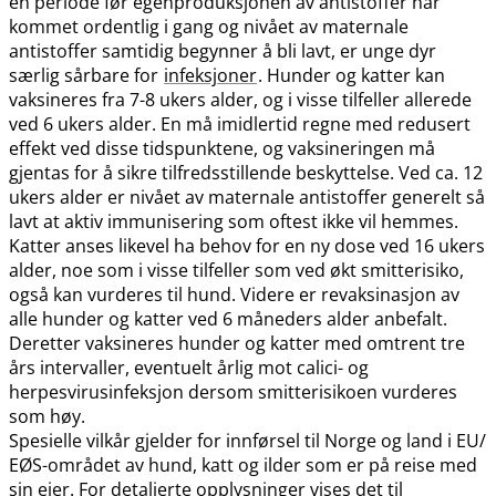
en periode før egenproduksjonen av antistoffer har
kommet ordentlig i gang og nivået av maternale
antistoffer samtidig begynner å bli lavt, er unge dyr
særlig sårbare for
infeksjoner
. Hunder og katter kan
vaksineres fra 7-8 ukers alder, og i visse tilfeller allerede
ved 6 ukers alder. En må imidlertid regne med redusert
effekt ved disse tidspunktene, og vaksineringen må
gjentas for å sikre tilfredsstillende beskyttelse. Ved ca. 12
ukers alder er nivået av maternale antistoffer generelt så
lavt at aktiv immunisering som oftest ikke vil hemmes.
Katter anses likevel ha behov for en ny dose ved 16 ukers
alder, noe som i visse tilfeller som ved økt smitterisiko,
også kan vurderes til hund. Videre er revaksinasjon av
alle hunder og katter ved 6 måneders alder anbefalt.
Deretter vaksineres hunder og katter med omtrent tre
års intervaller, eventuelt årlig mot calici- og
herpesvirusinfeksjon dersom smitterisikoen vurderes
som høy.
Spesielle vilkår gjelder for innførsel til Norge og land i EU​/​
EØS-området av hund, katt og ilder som er på reise med
sin eier. For detaljerte opplysninger vises det til