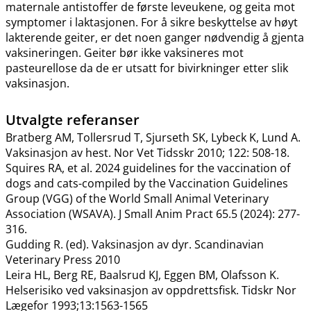
maternale antistoffer de første leveukene, og geita mot
symptomer i laktasjonen. For å sikre beskyttelse av høyt
lakterende geiter, er det noen ganger nødvendig å gjenta
vaksineringen. Geiter bør ikke vaksineres mot
pasteurellose da de er utsatt for bivirkninger etter slik
vaksinasjon.
Utvalgte referanser
Bratberg AM, Tollersrud T, Sjurseth SK, Lybeck K, Lund A.
Vaksinasjon av hest. Nor Vet Tidsskr 2010; 122: 508-18.
Squires RA, et al. 2024 guidelines for the vaccination of
dogs and cats-compiled by the Vaccination Guidelines
Group (VGG) of the World Small Animal Veterinary
Association (WSAVA). J Small Anim Pract 65.5 (2024): 277-
316.
Gudding R. (ed). Vaksinasjon av dyr. Scandinavian
Veterinary Press 2010
Leira HL, Berg RE, Baalsrud KJ, Eggen BM, Olafsson K.
Helserisiko ved vaksinasjon av oppdrettsfisk. Tidskr Nor
Lægefor 1993;13:1563-1565