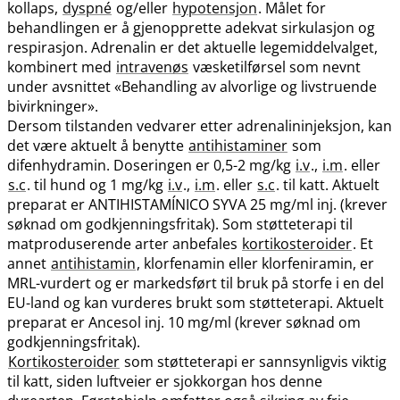
kollaps,
dyspné
og​/​eller
hypotensjon
. Målet for
behandlingen er å gjenopprette adekvat sirkulasjon og
respirasjon. Adrenalin er det aktuelle legemiddelvalget,
kombinert med
intravenøs
væsketilførsel som nevnt
under avsnittet «Behandling av alvorlige og livstruende
bivirkninger».
Dersom tilstanden vedvarer etter adrenalininjeksjon, kan
det være aktuelt å benytte
antihistaminer
som
difenhydramin. Doseringen er 0,5-2 mg/kg
i.v
.,
i.m
. eller
s.c
. til hund og 1 mg/kg
i.v
.,
i.m
. eller
s.c
. til katt. Aktuelt
preparat er ANTIHISTAMÍNICO SYVA 25 mg/ml inj. (krever
søknad om godkjenningsfritak). Som støtteterapi til
matproduserende arter anbefales
kortikosteroider
. Et
annet
antihistamin
, klorfenamin eller klorfeniramin, er
MRL-vurdert og er markedsført til bruk på storfe i en del
EU-land og kan vurderes brukt som støtteterapi. Aktuelt
preparat er Ancesol inj. 10 mg/ml (krever søknad om
godkjenningsfritak).
Kortikosteroider
som støtteterapi er sannsynligvis viktig
til katt, siden luftveier er sjokkorgan hos denne