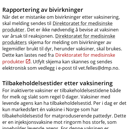
Rapportering av bivirkninger
Når det er mistanke om bivirkninger etter vaksinering,
skal melding sendes til
Direktoratet for medisinske
produkter
. Det er ikke nødvendig å bevise at vaksinen
var årsak til reaksjonen.
Direktoratet for medisinske
produkters
skjema for melding om bivirkninger av
legemidler brukt til dyr, herunder vaksiner, skal brukes.
Dette kan lastes ned fra
Direktoratet for medisinske
produkter
. Utfylt skjema kan skannes og sendes
elektronisk som vedlegg i e-post til vet.felles@dmp.no.
Tilbakeholdelsestider etter vaksinering
For inaktiverte vaksiner er tilbakeholdelsestidene både
for melk og slakt som regel 0 dager. Vaksiner med
levende agens kan ha tilbakeholdelsestid. Per i dag er det
kun markedsført én vaksine i Norge som har
tilbakeholdelsestid for matproduserende pattedyr. Dette
er en injeksjonsvaksine mot ringorm hos storfe, som
inneholder levende agens. For denne vaksinen er