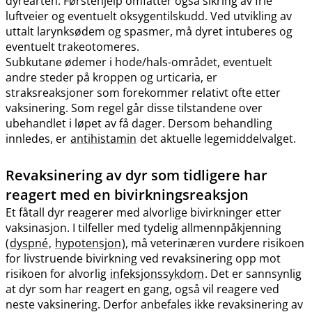
dyrearten. Førstehjelp omfatter også sikring av frie
luftveier og eventuelt oksygentilskudd. Ved utvikling av
uttalt larynksødem og spasmer, må dyret intuberes og
eventuelt trakeotomeres.
Subkutane ødemer i hode​/​hals-området, eventuelt
andre steder på kroppen og urticaria, er
straksreaksjoner som forekommer relativt ofte etter
vaksinering. Som regel går disse tilstandene over
ubehandlet i løpet av få dager. Dersom behandling
innledes, er
antihistamin
det aktuelle legemiddelvalget.
Revaksinering av dyr som tidligere har
reagert med en bivirkningsreaksjon
Et fåtall dyr reagerer med alvorlige bivirkninger etter
vaksinasjon. I tilfeller med tydelig allmennpåkjenning
(
dyspné
,
hypotensjon
), må veterinæren vurdere risikoen
for livstruende bivirkning ved revaksinering opp mot
risikoen for alvorlig
infeksjonssykdom
. Det er sannsynlig
at dyr som har reagert en gang, også vil reagere ved
neste vaksinering. Derfor anbefales ikke revaksinering av