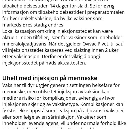
tilbakeholdelsestiden 14 dager for slakt. Se for øvrig
informasjon om tilbakeholdelsestider i preparatomtalen
for hver enkelt vaksine, da hvilke vaksiner som
markedsføres stadig endres.
Lokal kassasjon omkring injeksjonsstedet kan være
aktuelt i noen tilfeller, især for vaksiner som inneholder
mineraloljeadjuvans. Når det gjelder Ovivac P vet. til sau
vil injeksjonsstedet kasseres ved slakting innen 2 uker
etter vaksinasjon. Derfor er det viktig å oppgi
injeksjonsstedet på nødslakteattesten.
Uhell med injeksjon på menneske
Vaksiner til dyr utgjør generelt sett ingen helsefare for
menneske, men utilsiktet injeksjon av vaksine kan
medføre risiko for komplikasjoner, avhengig av hvor
injeksjonen skjer og av vaksinetype. Komplikasjoner kan i
første rekke oppstå som reaksjon på adjuvans i vaksiner
eller som følge av en sårinfeksjon. Vaksiner som
inneholder levende agens, vil under normale forhold ikke