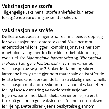
Vaksinasjon av storfe
Tilgjengelige vaksiner til storfe anbefales kun etter
forutgående vurdering av smitterisikoen.
Vaksinasjon av småfe
De fleste sauebesetningene har et innarbeidet opplegg
for vaksinasjon mot enterotoksemi. Vaksiner mot
enterotoksemi foreligger i kombinasjonsvaksiner som
inneholder antigener fra flere klostridiebakterier, og
eventuelt fra
Mannheimia haemolytica
og
Bibersteinia
trehalosi
(tidligere
Pasteurella
) (i samme vaksine).
Vaksinasjon av søyene 2-6 uker før lamming sikrer
lammene beskyttelse gjennom maternale antistoffer de
første leveukene, dersom de får tilstrekkelig med råmelk.
Vaksinasjon mot andre sykdommer anbefales kun etter
forutgående vurdering av sykdomssituasjonen.
Ingen vaksiner mot klostridiebakterier er registrert til
bruk på geit, men geit vaksineres ofte mot entertoksemi
før kjeing. Dette sikrer kjeene beskyttelse gjennom