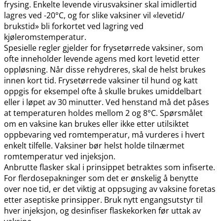
frysing. Enkelte levende virusvaksiner skal imidlertid
lagres ved -20°C, og for slike vaksiner vil «levetid​/​
brukstid» bli forkortet ved lagring ved
kjøleromstemperatur.
Spesielle regler gjelder for frysetørrede vaksiner, som
ofte inneholder levende agens med kort levetid etter
oppløsning. Når disse rehydreres, skal de helst brukes
innen kort tid. Frysetørrede vaksiner til hund og katt
oppgis for eksempel ofte å skulle brukes umiddelbart
eller i løpet av 30 minutter. Ved henstand må det påses
at temperaturen holdes mellom 2 og 8°C. Spørsmålet
om en vaksine kan brukes eller ikke etter utilsiktet
oppbevaring ved romtemperatur, må vurderes i hvert
enkelt tilfelle. Vaksiner bør helst holde tilnærmet
romtemperatur ved injeksjon.
Anbrutte flasker skal i prinsippet betraktes som infiserte.
For flerdosepakninger som det er ønskelig å benytte
over noe tid, er det viktig at oppsuging av vaksine foretas
etter aseptiske prinsipper. Bruk nytt engangsutstyr til
hver injeksjon, og desinfiser flaskekorken før uttak av