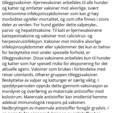
tilleggsvaksiner. Kjernevaksiner anbefales til alle hunder
og katter og omfatter vaksiner mot alvorlige, svært
smittsomme infeksjonssykdommer som kan gi høy
morbiditet og​/​eller mortalitet, og som ofte finnes i store
deler av verden. For hund gjelder dette valpesyke-,
parvo- og hepatittvaksine. Til katt er kjernevaksinene
kattepestvaksine og vaksiner mot calicivirus- og
herpesvirusinfeksjon. Vaksiner mot mindre alvorlige
infeksjonssykdommer eller sykdommer det kun er behov
for beskyttelse mot under spesielle forhold, er
tilleggsvaksiner. Disse vaksinene anbefales kun til hunder
og katter som har spesiell risiko for eksponering for det
aktuelle agens. Vaksiner som brukes i forbindelse med
reiser utenlands, tilhører gruppen tilleggsvaksiner.
Beskyttelse av valper og kattunger er særlig viktig. I
speddyrperioden oppnås dette gjennom vaksinasjon av
mordyret og overføring av maternale antistoffer med
kolostrum. Maternale antistoffer kan imidlertid hemme
adekvat immunologisk respons på vaksinen.
Nedbrytingen av maternale antistoffer foregår gradvis. I