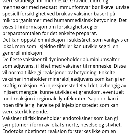
være skadelige for menneske. Gravide, eldre og
mennesker med nedsatt immunforsvar bør likevel utvise
spesiell forsiktighet ved bruk av vaksiner basert på
mikroorganismer med humanmedisinsk betydning. Det
vises til informasjon om forsiktighetsregler i
preparatomtalen for det enkelte preparat.
Det kan oppstå en
infeksjon
i stikksåret, som vanligvis er
lokal, men som i sjeldne tilfeller kan utvikle seg til en
generell
infeksjon
.
De fleste vaksiner til dyr inneholder aluminiumsalter
som adjuvans, i likhet med vaksiner til menneske. Disse
vil normalt ikke gi reaksjoner av betydning. Enkelte
vaksiner inneholder mineraloljeadjuvans som kan gi en
kraftig reaksjon. På injeksjonsstedet vil det, avhengig av
injisert mengde, kunne utvikles et granulom, eventuelt
med reaksjon i regionale lymfeknuter. Saponin kan i
noen tilfeller gi hevelse på injeksjonsstedet som kan
være sterkt kløende.
Vaksiner til fisk inneholder endotoksiner som kan gi
symptomer i form av lokal smerte, hevelse og stivhet.
Endotoksinbetinget reaksjon forsterkes ikke om en