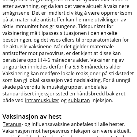
etter avvenning, og da kan det være aktuelt å vaksinere
smågrisene. Det er imidlertid viktig å være oppmerksom
på at maternale antistoffer kan hemme utviklingen av
aktiv immunitet hos grisungene. Tidspunktet for
vaksinering må tilpasses situasjonen i den enkelte
besetningen, og det vises ellers til preparatomtalen for
de aktuelle vaksinene. Når det gjelder maternale
antistoffer mot parvovirus, er det kjent at disse kan
persistere opp til 4-6 måneders alder. Vaksinering av
ungpurker innledes derfor fra 5,5-6 måneders alder.
Vaksinering kan medføre lokale reaksjoner på stikkstedet
som kan gi lokal kassasjon ved nødslakting. For å unngå
skade på verdifulle muskelgrupper, anbefales
standardisert injeksjonssted en håndsbredd bak øret,
både ved
intramuskulær
og
subkutan
injeksjon.
Vaksinasjon av hest
Tetanus
- og influensavaksine anbefales til alle hester.
Vaksinasjon mot herpesvirusinfeksjon kan være aktuelt,