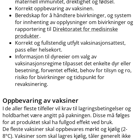
maternell immunitet, drektighet og fødsel.
Korrekt oppbevaring av vaksinen.
Beredskap for å håndtere bivirkninger, og system
for innhenting av opplysninger om bivirkninger og
rapportering til
Direktoratet for medisinske
produkter
.
Korrekt og fullstendig utfylt vaksinasjonsattest,
pass eller helsekort.
Informasjon til dyreeier om valg av
vaksinasjonsregime tilpasset det enkelte dyr eller
besetning, forventet effekt, behov for tilsyn og ro,
risiko for bivirkninger og tidspunkt for
revaksinering.
Oppbevaring av vaksiner
I de aller fleste tilfeller vil krav til lagringsbetingelser og
holdbarhet være angitt på pakningen. Disse må følges
for at produktet skal ha fullgod effekt ved bruk.
De fleste vaksiner skal oppbevares mørkt og kjølig (2-
8°C). Vaksiner som skal lagres kjølig, tåler generelt ikke