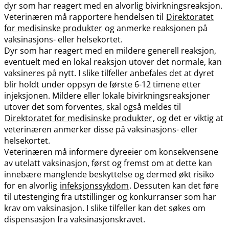
dyr som har reagert med en alvorlig bivirkningsreaksjon.
Veterinæren må rapportere hendelsen til
Direktoratet
for medisinske produkter
og anmerke reaksjonen på
vaksinasjons- eller helsekortet.
Dyr som har reagert med en mildere generell reaksjon,
eventuelt med en lokal reaksjon utover det normale, kan
vaksineres på nytt. I slike tilfeller anbefales det at dyret
blir holdt under oppsyn de første 6-12 timene etter
injeksjonen. Mildere eller lokale bivirkningsreaksjoner
utover det som forventes, skal også meldes til
Direktoratet for medisinske produkter
, og det er viktig at
veterinæren anmerker disse på vaksinasjons- eller
helsekortet.
Veterinæren må informere dyreeier om konsekvensene
av utelatt vaksinasjon, først og fremst om at dette kan
innebære manglende beskyttelse og dermed økt risiko
for en alvorlig
infeksjonssykdom
. Dessuten kan det føre
til utestenging fra utstillinger og konkurranser som har
krav om vaksinasjon. I slike tilfeller kan det søkes om
dispensasjon fra vaksinasjonskravet.