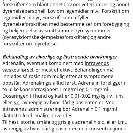
forskrifter som blant annet Lov om veterinærer og annet
dyrehelsepersonell, Lov om legemidler m.v., Forskrift om
legemidler til dyr, Forskrift som utfyller
dyrehelseforskriften med bestemmelser om forebygging
og bekjempelse av smittsomme dyresykdommer
(dyresykdomsbekjempelsesforskriften) og andre
forskrifter om dyrehelse.
Behandling av alvorlige og livstruende bivirkninger
Adrenalin, eventuelt kombinert med
intravenøs
væsketilførsel, er mest effektivt. Behandlingen må
innledes så raskt som mulig etter at symptomene
oppstår. Adrenalin gis alltid først. Adrenalin foreligger i
to ulike konsentrasjoner: 1 mg/ml og 0,1 mg​/​ml.
Doseringen til hund og katt er 0,01-0,02 mg/kg
i.v
.,
i.m
.
eller
s.c
. avhengig av hvor dårlig pasienten er. Ved
intravenøs
administrering bør Adrenalin 0,1 mg/ml
(katastrofeadrenalin) anvendes.
Til hest, storfe, småfe og gris gis adrenalin
s.c
. eller
i.m
.,
avhengig av hvor dårlig pasienten er, i konsentrasjonen