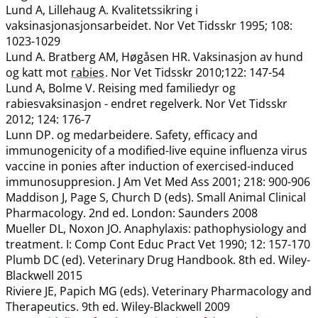
Lund A, Lillehaug A. Kvalitetssikring i
vaksinasjonasjonsarbeidet. Nor Vet Tidsskr 1995; 108:
1023-1029
Lund A. Bratberg AM, Høgåsen HR. Vaksinasjon av hund
og katt mot
rabies
. Nor Vet Tidsskr 2010;122: 147-54
Lund A, Bolme V. Reising med familiedyr og
rabiesvaksinasjon - endret regelverk. Nor Vet Tidsskr
2012; 124: 176-7
Lunn DP. og medarbeidere. Safety, efficacy and
immunogenicity of a modified-live equine influenza virus
vaccine in ponies after induction of exercised-induced
immunosuppresion. J Am Vet Med Ass 2001; 218: 900-906
Maddison J, Page S, Church D (eds). Small Animal Clinical
Pharmacology. 2nd ed. London: Saunders 2008
Mueller DL, Noxon JO. Anaphylaxis: pathophysiology and
treatment. I: Comp Cont Educ Pract Vet 1990; 12: 157-170
Plumb DC (ed). Veterinary Drug Handbook. 8th ed. Wiley-
Blackwell 2015
Riviere JE, Papich MG (eds). Veterinary Pharmacology and
Therapeutics. 9th ed. Wiley-Blackwell 2009