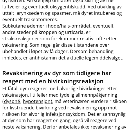
dyrearten. Førstehjelp omfatter også sikring av frie
luftveier og eventuelt oksygentilskudd. Ved utvikling av
uttalt larynksødem og spasmer, må dyret intuberes og
eventuelt trakeotomeres.
Subkutane ødemer i hode​/​hals-området, eventuelt
andre steder på kroppen og urticaria, er
straksreaksjoner som forekommer relativt ofte etter
vaksinering. Som regel går disse tilstandene over
ubehandlet i løpet av få dager. Dersom behandling
innledes, er
antihistamin
det aktuelle legemiddelvalget.
Revaksinering av dyr som tidligere har
reagert med en bivirkningsreaksjon
Et fåtall dyr reagerer med alvorlige bivirkninger etter
vaksinasjon. I tilfeller med tydelig allmennpåkjenning
(
dyspné
,
hypotensjon
), må veterinæren vurdere risikoen
for livstruende bivirkning ved revaksinering opp mot
risikoen for alvorlig
infeksjonssykdom
. Det er sannsynlig
at dyr som har reagert en gang, også vil reagere ved
neste vaksinering. Derfor anbefales ikke revaksinering av