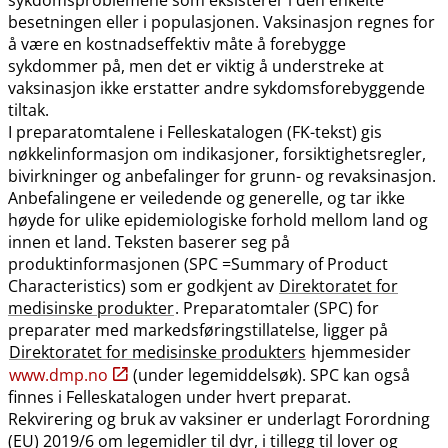
besetningen eller i populasjonen. Vaksinasjon regnes for
å være en kostnadseffektiv måte å forebygge
sykdommer på, men det er viktig å understreke at
vaksinasjon ikke erstatter andre sykdomsforebyggende
tiltak.
I preparatomtalene i Felleskatalogen (FK-tekst) gis
nøkkelinformasjon om indikasjoner, forsiktighetsregler,
bivirkninger og anbefalinger for grunn- og revaksinasjon.
Anbefalingene er veiledende og generelle, og tar ikke
høyde for ulike epidemiologiske forhold mellom land og
innen et land. Teksten baserer seg på
produktinformasjonen (SPC =Summary of Product
Characteristics) som er godkjent av
Direktoratet for
medisinske produkter
. Preparatomtaler (SPC) for
preparater med markedsføringstillatelse, ligger på
Direktoratet for medisinske produkters
hjemmesider
www.dmp.no
(under legemiddelsøk). SPC kan også
finnes i Felleskatalogen under hvert preparat.
Rekvirering og bruk av vaksiner er underlagt Forordning
(EU) 2019/6 om legemidler til dyr, i tillegg til lover og