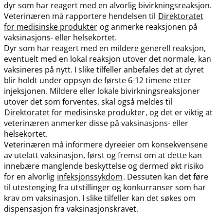
dyr som har reagert med en alvorlig bivirkningsreaksjon.
Veterinæren må rapportere hendelsen til
Direktoratet
for medisinske produkter
og anmerke reaksjonen på
vaksinasjons- eller helsekortet.
Dyr som har reagert med en mildere generell reaksjon,
eventuelt med en lokal reaksjon utover det normale, kan
vaksineres på nytt. I slike tilfeller anbefales det at dyret
blir holdt under oppsyn de første 6-12 timene etter
injeksjonen. Mildere eller lokale bivirkningsreaksjoner
utover det som forventes, skal også meldes til
Direktoratet for medisinske produkter
, og det er viktig at
veterinæren anmerker disse på vaksinasjons- eller
helsekortet.
Veterinæren må informere dyreeier om konsekvensene
av utelatt vaksinasjon, først og fremst om at dette kan
innebære manglende beskyttelse og dermed økt risiko
for en alvorlig
infeksjonssykdom
. Dessuten kan det føre
til utestenging fra utstillinger og konkurranser som har
krav om vaksinasjon. I slike tilfeller kan det søkes om
dispensasjon fra vaksinasjonskravet.