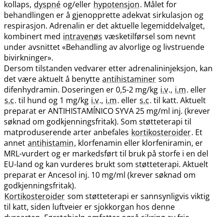
kollaps,
dyspné
og​/​eller
hypotensjon
. Målet for
behandlingen er å gjenopprette adekvat sirkulasjon og
respirasjon. Adrenalin er det aktuelle legemiddelvalget,
kombinert med
intravenøs
væsketilførsel som nevnt
under avsnittet «Behandling av alvorlige og livstruende
bivirkninger».
Dersom tilstanden vedvarer etter adrenalininjeksjon, kan
det være aktuelt å benytte
antihistaminer
som
difenhydramin. Doseringen er 0,5-2 mg/kg
i.v
.,
i.m
. eller
s.c
. til hund og 1 mg/kg
i.v
.,
i.m
. eller
s.c
. til katt. Aktuelt
preparat er ANTIHISTAMÍNICO SYVA 25 mg/ml inj. (krever
søknad om godkjenningsfritak). Som støtteterapi til
matproduserende arter anbefales
kortikosteroider
. Et
annet
antihistamin
, klorfenamin eller klorfeniramin, er
MRL-vurdert og er markedsført til bruk på storfe i en del
EU-land og kan vurderes brukt som støtteterapi. Aktuelt
preparat er Ancesol inj. 10 mg/ml (krever søknad om
godkjenningsfritak).
Kortikosteroider
som støtteterapi er sannsynligvis viktig
til katt, siden luftveier er sjokkorgan hos denne