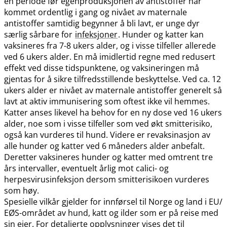
en periode før egenproduksjonen av antistoffer har
kommet ordentlig i gang og nivået av maternale
antistoffer samtidig begynner å bli lavt, er unge dyr
særlig sårbare for
infeksjoner
. Hunder og katter kan
vaksineres fra 7-8 ukers alder, og i visse tilfeller allerede
ved 6 ukers alder. En må imidlertid regne med redusert
effekt ved disse tidspunktene, og vaksineringen må
gjentas for å sikre tilfredsstillende beskyttelse. Ved ca. 12
ukers alder er nivået av maternale antistoffer generelt så
lavt at aktiv immunisering som oftest ikke vil hemmes.
Katter anses likevel ha behov for en ny dose ved 16 ukers
alder, noe som i visse tilfeller som ved økt smitterisiko,
også kan vurderes til hund. Videre er revaksinasjon av
alle hunder og katter ved 6 måneders alder anbefalt.
Deretter vaksineres hunder og katter med omtrent tre
års intervaller, eventuelt årlig mot calici- og
herpesvirusinfeksjon dersom smitterisikoen vurderes
som høy.
Spesielle vilkår gjelder for innførsel til Norge og land i EU​/​
EØS-området av hund, katt og ilder som er på reise med
sin eier. For detaljerte opplysninger vises det til