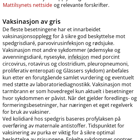
Mattilsynets nettside
og relevante forskrifter.
Vaksinasjon av gris
De fleste besetningene har et innarbeidet
vaksinasjonsopplegg for å sikre god beskyttelse mot
spedgrisdiaré, parvovirusinfeksjon og rødsjuke.
Vaksinasjon mot andre sykdommer (ødemsyke og
avvenningsdiaré, nysesyke,
infeksjon
med porcint
circovirus, rotavirus og clostridium, pleuropneumoni,
proliferativ enteropati og Glässers sykdom) anbefales
kun etter en forutgående samlet vurdering og eventuelt
med støtte av laboratoriediagnostikk. Vaksinasjon mot
tarmbrann er som hovedregel kun aktuelt i besetninger
hvor sykdommen er påvist. Når det gjelder foredlings- og
formeringsbesetninger, har næringen et eget regelverk
for bruk av vaksiner.
Ved kolidiaré hos spedgris baseres profylaksen på
overføring av maternale antistoffer. Tidspunktet for
vaksinering av purka er viktig for å sikre optimal
beskyttelse av grisungene. Enkelte sykdommer opptrer