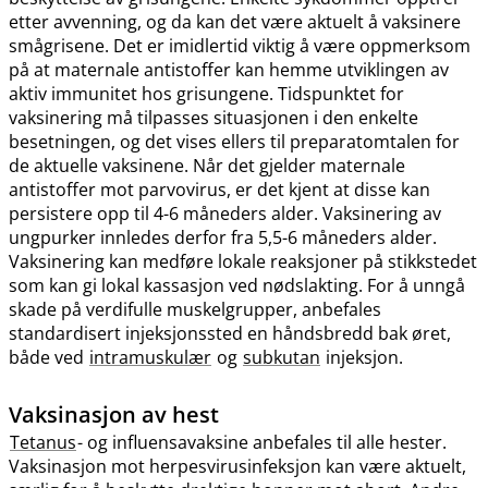
etter avvenning, og da kan det være aktuelt å vaksinere
smågrisene. Det er imidlertid viktig å være oppmerksom
på at maternale antistoffer kan hemme utviklingen av
aktiv immunitet hos grisungene. Tidspunktet for
vaksinering må tilpasses situasjonen i den enkelte
besetningen, og det vises ellers til preparatomtalen for
de aktuelle vaksinene. Når det gjelder maternale
antistoffer mot parvovirus, er det kjent at disse kan
persistere opp til 4-6 måneders alder. Vaksinering av
ungpurker innledes derfor fra 5,5-6 måneders alder.
Vaksinering kan medføre lokale reaksjoner på stikkstedet
som kan gi lokal kassasjon ved nødslakting. For å unngå
skade på verdifulle muskelgrupper, anbefales
standardisert injeksjonssted en håndsbredd bak øret,
både ved
intramuskulær
og
subkutan
injeksjon.
Vaksinasjon av hest
Tetanus
- og influensavaksine anbefales til alle hester.
Vaksinasjon mot herpesvirusinfeksjon kan være aktuelt,