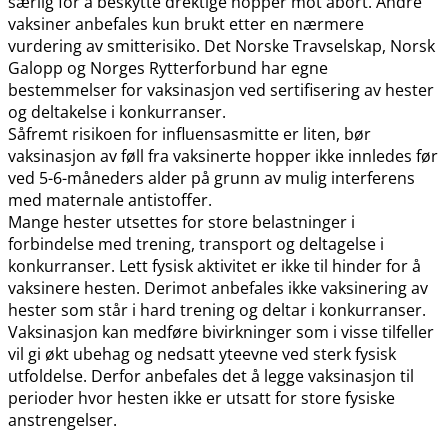
særlig for å beskytte drektige hopper mot abort. Andre
vaksiner anbefales kun brukt etter en nærmere
vurdering av smitterisiko. Det Norske Travselskap, Norsk
Galopp og Norges Rytterforbund har egne
bestemmelser for vaksinasjon ved sertifisering av hester
og deltakelse i konkurranser.
Såfremt risikoen for influensasmitte er liten, bør
vaksinasjon av føll fra vaksinerte hopper ikke innledes før
ved 5-6-måneders alder på grunn av mulig interferens
med maternale antistoffer.
Mange hester utsettes for store belastninger i
forbindelse med trening, transport og deltagelse i
konkurranser. Lett fysisk aktivitet er ikke til hinder for å
vaksinere hesten. Derimot anbefales ikke vaksinering av
hester som står i hard trening og deltar i konkurranser.
Vaksinasjon kan medføre bivirkninger som i visse tilfeller
vil gi økt ubehag og nedsatt yteevne ved sterk fysisk
utfoldelse. Derfor anbefales det å legge vaksinasjon til
perioder hvor hesten ikke er utsatt for store fysiske
anstrengelser.