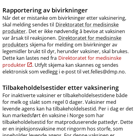
Rapportering av bivirkninger
Når det er mistanke om bivirkninger etter vaksinering,
skal melding sendes til
Direktoratet for medisinske
produkter
. Det er ikke nødvendig å bevise at vaksinen
var årsak til reaksjonen.
Direktoratet for medisinske
produkters
skjema for melding om bivirkninger av
legemidler brukt til dyr, herunder vaksiner, skal brukes.
Dette kan lastes ned fra
Direktoratet for medisinske
produkter
. Utfylt skjema kan skannes og sendes
elektronisk som vedlegg i e-post til vet.felles@dmp.no.
Tilbakeholdelsestider etter vaksinering
For inaktiverte vaksiner er tilbakeholdelsestidene både
for melk og slakt som regel 0 dager. Vaksiner med
levende agens kan ha tilbakeholdelsestid. Per i dag er det
kun markedsført én vaksine i Norge som har
tilbakeholdelsestid for matproduserende pattedyr. Dette
er en injeksjonsvaksine mot ringorm hos storfe, som
inneholder levende agens. For denne vaksinen er