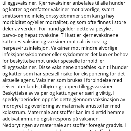
tilleggsvaksiner. Kjernevaksiner anbefales til alle hunder
og katter og omfatter vaksiner mot alvorlige, svært
smittsomme infeksjonssykdommer som kan gi høy
morbiditet og​/​eller mortalitet, og som ofte finnes i store
deler av verden. For hund gjelder dette valpesyke-,
parvo- og hepatittvaksine. Til katt er kjernevaksinene
kattepestvaksine og vaksiner mot calicivirus- og
herpesvirusinfeksjon. Vaksiner mot mindre alvorlige
infeksjonssykdommer eller sykdommer det kun er behov
for beskyttelse mot under spesielle forhold, er
tilleggsvaksiner. Disse vaksinene anbefales kun til hunder
og katter som har spesiell risiko for eksponering for det
aktuelle agens. Vaksiner som brukes i forbindelse med
reiser utenlands, tilhører gruppen tilleggsvaksiner.
Beskyttelse av valper og kattunger er særlig viktig. I
speddyrperioden oppnås dette gjennom vaksinasjon av
mordyret og overføring av maternale antistoffer med
kolostrum. Maternale antistoffer kan imidlertid hemme
adekvat immunologisk respons på vaksinen.
Nedbrytingen av maternale antistoffer foregår gradvis. I