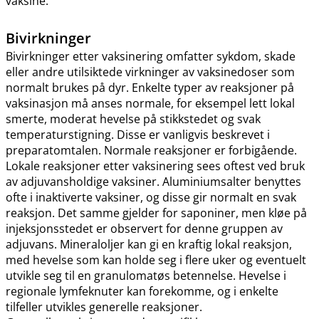
vaksine.
Bivirkninger
Bivirkninger etter vaksinering omfatter sykdom, skade
eller andre utilsiktede virkninger av vaksinedoser som
normalt brukes på dyr. Enkelte typer av reaksjoner på
vaksinasjon må anses normale, for eksempel lett lokal
smerte, moderat hevelse på stikkstedet og svak
temperaturstigning. Disse er vanligvis beskrevet i
preparatomtalen. Normale reaksjoner er forbigående.
Lokale reaksjoner etter vaksinering sees oftest ved bruk
av adjuvansholdige vaksiner. Aluminiumsalter benyttes
ofte i inaktiverte vaksiner, og disse gir normalt en svak
reaksjon. Det samme gjelder for saponiner, men kløe på
injeksjonsstedet er observert for denne gruppen av
adjuvans. Mineraloljer kan gi en kraftig lokal reaksjon,
med hevelse som kan holde seg i flere uker og eventuelt
utvikle seg til en granulomatøs betennelse. Hevelse i
regionale lymfeknuter kan forekomme, og i enkelte
tilfeller utvikles generelle reaksjoner.