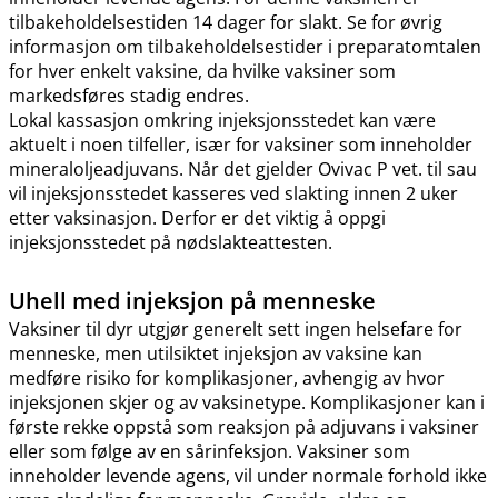
tilbakeholdelsestiden 14 dager for slakt. Se for øvrig
informasjon om tilbakeholdelsestider i preparatomtalen
for hver enkelt vaksine, da hvilke vaksiner som
markedsføres stadig endres.
Lokal kassasjon omkring injeksjonsstedet kan være
aktuelt i noen tilfeller, især for vaksiner som inneholder
mineraloljeadjuvans. Når det gjelder Ovivac P vet. til sau
vil injeksjonsstedet kasseres ved slakting innen 2 uker
etter vaksinasjon. Derfor er det viktig å oppgi
injeksjonsstedet på nødslakteattesten.
Uhell med injeksjon på menneske
Vaksiner til dyr utgjør generelt sett ingen helsefare for
menneske, men utilsiktet injeksjon av vaksine kan
medføre risiko for komplikasjoner, avhengig av hvor
injeksjonen skjer og av vaksinetype. Komplikasjoner kan i
første rekke oppstå som reaksjon på adjuvans i vaksiner
eller som følge av en sårinfeksjon. Vaksiner som
inneholder levende agens, vil under normale forhold ikke