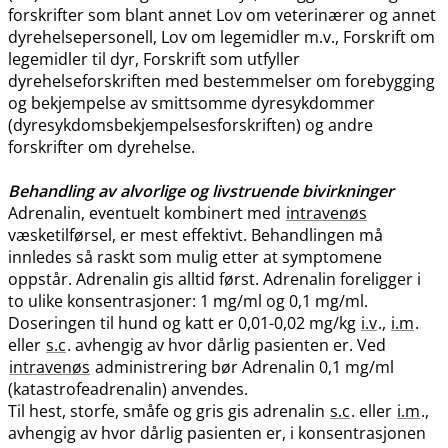
forskrifter som blant annet Lov om veterinærer og annet
dyrehelsepersonell, Lov om legemidler m.v., Forskrift om
legemidler til dyr, Forskrift som utfyller
dyrehelseforskriften med bestemmelser om forebygging
og bekjempelse av smittsomme dyresykdommer
(dyresykdomsbekjempelsesforskriften) og andre
forskrifter om dyrehelse.
Behandling av alvorlige og livstruende bivirkninger
Adrenalin, eventuelt kombinert med
intravenøs
væsketilførsel, er mest effektivt. Behandlingen må
innledes så raskt som mulig etter at symptomene
oppstår. Adrenalin gis alltid først. Adrenalin foreligger i
to ulike konsentrasjoner: 1 mg/ml og 0,1 mg​/​ml.
Doseringen til hund og katt er 0,01-0,02 mg/kg
i.v
.,
i.m
.
eller
s.c
. avhengig av hvor dårlig pasienten er. Ved
intravenøs
administrering bør Adrenalin 0,1 mg/ml
(katastrofeadrenalin) anvendes.
Til hest, storfe, småfe og gris gis adrenalin
s.c
. eller
i.m
.,
avhengig av hvor dårlig pasienten er, i konsentrasjonen