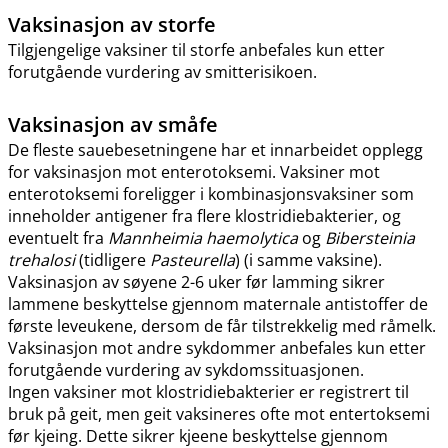
Vaksinasjon av storfe
Tilgjengelige vaksiner til storfe anbefales kun etter
forutgående vurdering av smitterisikoen.
Vaksinasjon av småfe
De fleste sauebesetningene har et innarbeidet opplegg
for vaksinasjon mot enterotoksemi. Vaksiner mot
enterotoksemi foreligger i kombinasjonsvaksiner som
inneholder antigener fra flere klostridiebakterier, og
eventuelt fra
Mannheimia haemolytica
og
Bibersteinia
trehalosi
(tidligere
Pasteurella
) (i samme vaksine).
Vaksinasjon av søyene 2-6 uker før lamming sikrer
lammene beskyttelse gjennom maternale antistoffer de
første leveukene, dersom de får tilstrekkelig med råmelk.
Vaksinasjon mot andre sykdommer anbefales kun etter
forutgående vurdering av sykdomssituasjonen.
Ingen vaksiner mot klostridiebakterier er registrert til
bruk på geit, men geit vaksineres ofte mot entertoksemi
før kjeing. Dette sikrer kjeene beskyttelse gjennom