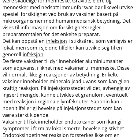
være skadelige for menneske. Gravide, eldre og
mennesker med nedsatt immunforsvar bør likevel utvise
spesiell forsiktighet ved bruk av vaksiner basert på
mikroorganismer med humanmedisinsk betydning. Det
vises til informasjon om forsiktighetsregler i
preparatomtalen for det enkelte preparat.
Det kan oppstå en
infeksjon
i stikksåret, som vanligvis er
lokal, men som i sjeldne tilfeller kan utvikle seg til en
generell
infeksjon
.
De fleste vaksiner til dyr inneholder aluminiumsalter
som adjuvans, i likhet med vaksiner til menneske. Disse
vil normalt ikke gi reaksjoner av betydning. Enkelte
vaksiner inneholder mineraloljeadjuvans som kan gi en
kraftig reaksjon. På injeksjonsstedet vil det, avhengig av
injisert mengde, kunne utvikles et granulom, eventuelt
med reaksjon i regionale lymfeknuter. Saponin kan i
noen tilfeller gi hevelse på injeksjonsstedet som kan
være sterkt kløende.
Vaksiner til fisk inneholder endotoksiner som kan gi
symptomer i form av lokal smerte, hevelse og stivhet.
Endotoksinbetinget reaksjon forsterkes ikke om en