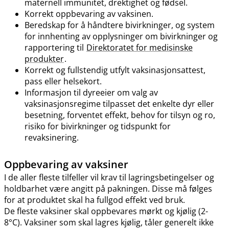
maternell immunitet, drektighet og fødsel.
Korrekt oppbevaring av vaksinen.
Beredskap for å håndtere bivirkninger, og system
for innhenting av opplysninger om bivirkninger og
rapportering til
Direktoratet for medisinske
produkter
.
Korrekt og fullstendig utfylt vaksinasjonsattest,
pass eller helsekort.
Informasjon til dyreeier om valg av
vaksinasjonsregime tilpasset det enkelte dyr eller
besetning, forventet effekt, behov for tilsyn og ro,
risiko for bivirkninger og tidspunkt for
revaksinering.
Oppbevaring av vaksiner
I de aller fleste tilfeller vil krav til lagringsbetingelser og
holdbarhet være angitt på pakningen. Disse må følges
for at produktet skal ha fullgod effekt ved bruk.
De fleste vaksiner skal oppbevares mørkt og kjølig (2-
8°C). Vaksiner som skal lagres kjølig, tåler generelt ikke