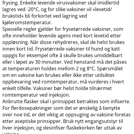
frysing. Enkelte levende virusvaksiner skal imidlertid
lagres ved -20°C, og for slike vaksiner vil «levetid​/​
brukstid» bli forkortet ved lagring ved
kjøleromstemperatur.
Spesielle regler gjelder for frysetørrede vaksiner, som
ofte inneholder levende agens med kort levetid etter
oppløsning. Når disse rehydreres, skal de helst brukes
innen kort tid. Frysetørrede vaksiner til hund og katt
oppgis for eksempel ofte å skulle brukes umiddelbart
eller i løpet av 30 minutter. Ved henstand må det påses
at temperaturen holdes mellom 2 og 8°C. Spørsmålet
om en vaksine kan brukes eller ikke etter utilsiktet
oppbevaring ved romtemperatur, må vurderes i hvert
enkelt tilfelle. Vaksiner bør helst holde tilnærmet
romtemperatur ved injeksjon.
Anbrutte flasker skal i prinsippet betraktes som infiserte.
For flerdosepakninger som det er ønskelig å benytte
over noe tid, er det viktig at oppsuging av vaksine foretas
etter aseptiske prinsipper. Bruk nytt engangsutstyr til
hver injeksjon, og desinfiser flaskekorken før uttak av