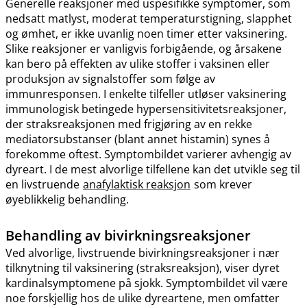
Generelle reaksjoner med uspesifikke symptomer, som
nedsatt matlyst, moderat temperaturstigning, slapphet
og ømhet, er ikke uvanlig noen timer etter vaksinering.
Slike reaksjoner er vanligvis forbigående, og årsakene
kan bero på effekten av ulike stoffer i vaksinen eller
produksjon av signalstoffer som følge av
immunresponsen. I enkelte tilfeller utløser vaksinering
immunologisk betingede hypersensitivitetsreaksjoner,
der straksreaksjonen med frigjøring av en rekke
mediatorsubstanser (blant annet histamin) synes å
forekomme oftest. Symptombildet varierer avhengig av
dyreart. I de mest alvorlige tilfellene kan det utvikle seg til
en livstruende
anafylaktisk reaksjon
som krever
øyeblikkelig behandling.
Behandling av bivirkningsreaksjoner
Ved alvorlige, livstruende bivirkningsreaksjoner i nær
tilknytning til vaksinering (straksreaksjon), viser dyret
kardinalsymptomene på sjokk. Symptombildet vil være
noe forskjellig hos de ulike dyreartene, men omfatter