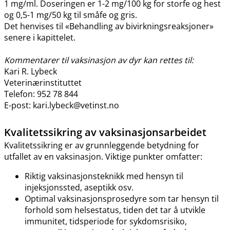
1 mg​/​ml. Doseringen er 1-2 mg/100 kg for storfe og hest
og 0,5-1 mg/50 kg til småfe og gris.
Det henvises til «Behandling av bivirkningsreaksjoner»
senere i kapittelet.
Kommentarer til vaksinasjon av dyr kan rettes til:
Kari R. Lybeck
Veterinærinstituttet
Telefon: 952 78 844
E-post: kari.lybeck@vetinst.no
Kvalitetssikring av vaksinasjonsarbeidet
Kvalitetssikring er av grunnleggende betydning for
utfallet av en vaksinasjon. Viktige punkter omfatter:
Riktig vaksinasjonsteknikk med hensyn til
injeksjonssted, aseptikk osv.
Optimal vaksinasjonsprosedyre som tar hensyn til
forhold som helsestatus, tiden det tar å utvikle
immunitet, tidsperiode for sykdomsrisiko,