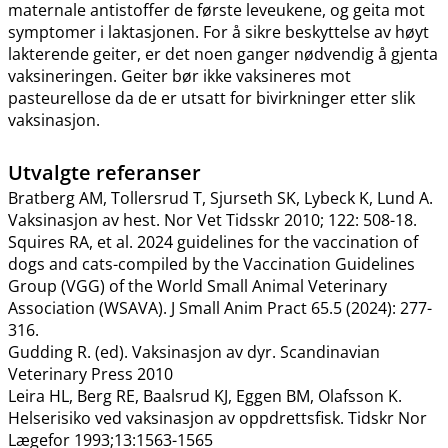
maternale antistoffer de første leveukene, og geita mot
symptomer i laktasjonen. For å sikre beskyttelse av høyt
lakterende geiter, er det noen ganger nødvendig å gjenta
vaksineringen. Geiter bør ikke vaksineres mot
pasteurellose da de er utsatt for bivirkninger etter slik
vaksinasjon.
Utvalgte referanser
Bratberg AM, Tollersrud T, Sjurseth SK, Lybeck K, Lund A.
Vaksinasjon av hest. Nor Vet Tidsskr 2010; 122: 508-18.
Squires RA, et al. 2024 guidelines for the vaccination of
dogs and cats-compiled by the Vaccination Guidelines
Group (VGG) of the World Small Animal Veterinary
Association (WSAVA). J Small Anim Pract 65.5 (2024): 277-
316.
Gudding R. (ed). Vaksinasjon av dyr. Scandinavian
Veterinary Press 2010
Leira HL, Berg RE, Baalsrud KJ, Eggen BM, Olafsson K.
Helserisiko ved vaksinasjon av oppdrettsfisk. Tidskr Nor
Lægefor 1993;13:1563-1565