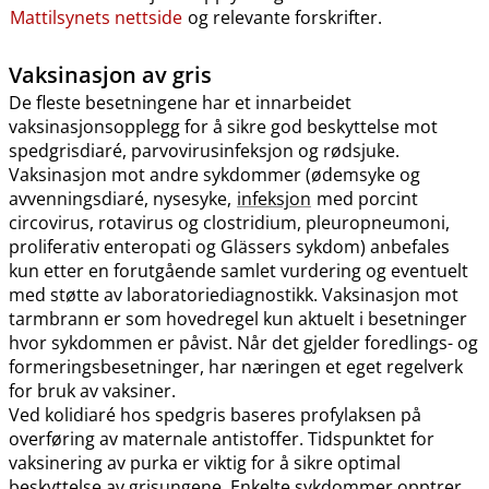
Mattilsynets nettside
og relevante forskrifter.
Vaksinasjon av gris
De fleste besetningene har et innarbeidet
vaksinasjonsopplegg for å sikre god beskyttelse mot
spedgrisdiaré, parvovirusinfeksjon og rødsjuke.
Vaksinasjon mot andre sykdommer (ødemsyke og
avvenningsdiaré, nysesyke,
infeksjon
med porcint
circovirus, rotavirus og clostridium, pleuropneumoni,
proliferativ enteropati og Glässers sykdom) anbefales
kun etter en forutgående samlet vurdering og eventuelt
med støtte av laboratoriediagnostikk. Vaksinasjon mot
tarmbrann er som hovedregel kun aktuelt i besetninger
hvor sykdommen er påvist. Når det gjelder foredlings- og
formeringsbesetninger, har næringen et eget regelverk
for bruk av vaksiner.
Ved kolidiaré hos spedgris baseres profylaksen på
overføring av maternale antistoffer. Tidspunktet for
vaksinering av purka er viktig for å sikre optimal
beskyttelse av grisungene. Enkelte sykdommer opptrer