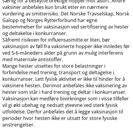
særlig for å beskytte drektige hopper mot abort. Andre
vaksiner anbefales kun brukt etter en nærmere
vurdering av smitterisiko. Det Norske Travselskap, Norsk
Galopp og Norges Rytterforbund har egne
bestemmelser for vaksinasjon ved sertifisering av hester
og deltakelse i konkurranser.
Såfremt risikoen for influensasmitte er liten, bør
vaksinasjon av føll fra vaksinerte hopper ikke innledes før
ved 5-6-måneders alder på grunn av mulig interferens
med maternale antistoffer.
Mange hester utsettes for store belastninger i
forbindelse med trening, transport og deltagelse i
konkurranser. Lett fysisk aktivitet er ikke til hinder for å
vaksinere hesten. Derimot anbefales ikke vaksinering av
hester som står i hard trening og deltar i konkurranser.
Vaksinasjon kan medføre bivirkninger som i visse tilfeller
vil gi økt ubehag og nedsatt yteevne ved sterk fysisk
utfoldelse. Derfor anbefales det å legge vaksinasjon til
perioder hvor hesten ikke er utsatt for store fysiske
anstrengelser.