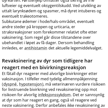
dyrearten. Førstehjelp omfatter også sikring av frie
luftveier og eventuelt oksygentilskudd. Ved utvikling av
uttalt larynksødem og spasmer, må dyret intuberes og
eventuelt trakeotomeres.
Subkutane ødemer i hode​/​hals-området, eventuelt
andre steder på kroppen og urticaria, er
straksreaksjoner som forekommer relativt ofte etter
vaksinering. Som regel går disse tilstandene over
ubehandlet i løpet av få dager. Dersom behandling
innledes, er
antihistamin
det aktuelle legemiddelvalget.
Revaksinering av dyr som tidligere har
reagert med en bivirkningsreaksjon
Et fåtall dyr reagerer med alvorlige bivirkninger etter
vaksinasjon. I tilfeller med tydelig allmennpåkjenning
(
dyspné
,
hypotensjon
), må veterinæren vurdere risikoen
for livstruende bivirkning ved revaksinering opp mot
risikoen for alvorlig
infeksjonssykdom
. Det er sannsynlig
at dyr som har reagert en gang, også vil reagere ved
neste vaksinering. Derfor anbefales ikke revaksinering av