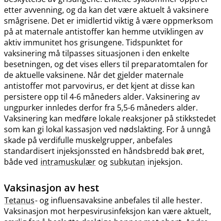
etter avvenning, og da kan det være aktuelt å vaksinere
smågrisene. Det er imidlertid viktig å være oppmerksom
på at maternale antistoffer kan hemme utviklingen av
aktiv immunitet hos grisungene. Tidspunktet for
vaksinering må tilpasses situasjonen i den enkelte
besetningen, og det vises ellers til preparatomtalen for
de aktuelle vaksinene. Når det gjelder maternale
antistoffer mot parvovirus, er det kjent at disse kan
persistere opp til 4-6 måneders alder. Vaksinering av
ungpurker innledes derfor fra 5,5-6 måneders alder.
Vaksinering kan medføre lokale reaksjoner på stikkstedet
som kan gi lokal kassasjon ved nødslakting. For å unngå
skade på verdifulle muskelgrupper, anbefales
standardisert injeksjonssted en håndsbredd bak øret,
både ved
intramuskulær
og
subkutan
injeksjon.
Vaksinasjon av hest
Tetanus
- og influensavaksine anbefales til alle hester.
Vaksinasjon mot herpesvirusinfeksjon kan være aktuelt,