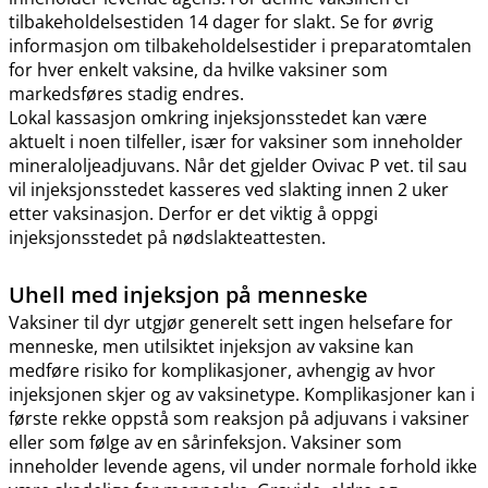
tilbakeholdelsestiden 14 dager for slakt. Se for øvrig
informasjon om tilbakeholdelsestider i preparatomtalen
for hver enkelt vaksine, da hvilke vaksiner som
markedsføres stadig endres.
Lokal kassasjon omkring injeksjonsstedet kan være
aktuelt i noen tilfeller, især for vaksiner som inneholder
mineraloljeadjuvans. Når det gjelder Ovivac P vet. til sau
vil injeksjonsstedet kasseres ved slakting innen 2 uker
etter vaksinasjon. Derfor er det viktig å oppgi
injeksjonsstedet på nødslakteattesten.
Uhell med injeksjon på menneske
Vaksiner til dyr utgjør generelt sett ingen helsefare for
menneske, men utilsiktet injeksjon av vaksine kan
medføre risiko for komplikasjoner, avhengig av hvor
injeksjonen skjer og av vaksinetype. Komplikasjoner kan i
første rekke oppstå som reaksjon på adjuvans i vaksiner
eller som følge av en sårinfeksjon. Vaksiner som
inneholder levende agens, vil under normale forhold ikke