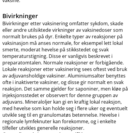
vaksine.
Bivirkninger
Bivirkninger etter vaksinering omfatter sykdom, skade
eller andre utilsiktede virkninger av vaksinedoser som
normalt brukes på dyr. Enkelte typer av reaksjoner på
vaksinasjon må anses normale, for eksempel lett lokal
smerte, moderat hevelse på stikkstedet og svak
temperaturstigning. Disse er vanligvis beskrevet i
preparatomtalen. Normale reaksjoner er forbigående.
Lokale reaksjoner etter vaksinering sees oftest ved bruk
av adjuvansholdige vaksiner. Aluminiumsalter benyttes
ofte i inaktiverte vaksiner, og disse gir normalt en svak
reaksjon. Det samme gjelder for saponiner, men kløe på
injeksjonsstedet er observert for denne gruppen av
adjuvans. Mineraloljer kan gi en kraftig lokal reaksjon,
med hevelse som kan holde seg i flere uker og eventuelt
utvikle seg til en granulomatøs betennelse. Hevelse i
regionale lymfeknuter kan forekomme, og i enkelte
tilfeller utvikles generelle reaksjoner.