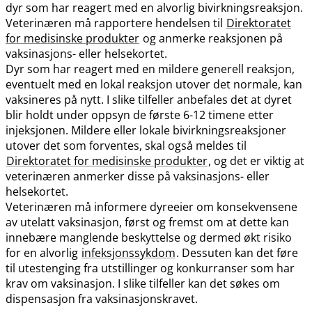
dyr som har reagert med en alvorlig bivirkningsreaksjon.
Veterinæren må rapportere hendelsen til
Direktoratet
for medisinske produkter
og anmerke reaksjonen på
vaksinasjons- eller helsekortet.
Dyr som har reagert med en mildere generell reaksjon,
eventuelt med en lokal reaksjon utover det normale, kan
vaksineres på nytt. I slike tilfeller anbefales det at dyret
blir holdt under oppsyn de første 6-12 timene etter
injeksjonen. Mildere eller lokale bivirkningsreaksjoner
utover det som forventes, skal også meldes til
Direktoratet for medisinske produkter
, og det er viktig at
veterinæren anmerker disse på vaksinasjons- eller
helsekortet.
Veterinæren må informere dyreeier om konsekvensene
av utelatt vaksinasjon, først og fremst om at dette kan
innebære manglende beskyttelse og dermed økt risiko
for en alvorlig
infeksjonssykdom
. Dessuten kan det føre
til utestenging fra utstillinger og konkurranser som har
krav om vaksinasjon. I slike tilfeller kan det søkes om
dispensasjon fra vaksinasjonskravet.