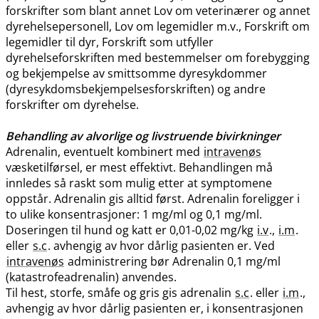
forskrifter som blant annet Lov om veterinærer og annet
dyrehelsepersonell, Lov om legemidler m.v., Forskrift om
legemidler til dyr, Forskrift som utfyller
dyrehelseforskriften med bestemmelser om forebygging
og bekjempelse av smittsomme dyresykdommer
(dyresykdomsbekjempelsesforskriften) og andre
forskrifter om dyrehelse.
Behandling av alvorlige og livstruende bivirkninger
Adrenalin, eventuelt kombinert med
intravenøs
væsketilførsel, er mest effektivt. Behandlingen må
innledes så raskt som mulig etter at symptomene
oppstår. Adrenalin gis alltid først. Adrenalin foreligger i
to ulike konsentrasjoner: 1 mg/ml og 0,1 mg​/​ml.
Doseringen til hund og katt er 0,01-0,02 mg/kg
i.v
.,
i.m
.
eller
s.c
. avhengig av hvor dårlig pasienten er. Ved
intravenøs
administrering bør Adrenalin 0,1 mg/ml
(katastrofeadrenalin) anvendes.
Til hest, storfe, småfe og gris gis adrenalin
s.c
. eller
i.m
.,
avhengig av hvor dårlig pasienten er, i konsentrasjonen