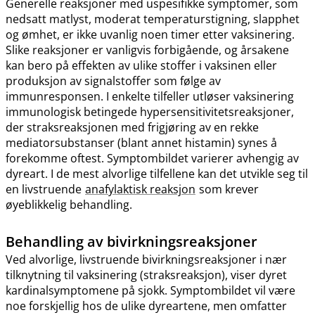
Generelle reaksjoner med uspesifikke symptomer, som
nedsatt matlyst, moderat temperaturstigning, slapphet
og ømhet, er ikke uvanlig noen timer etter vaksinering.
Slike reaksjoner er vanligvis forbigående, og årsakene
kan bero på effekten av ulike stoffer i vaksinen eller
produksjon av signalstoffer som følge av
immunresponsen. I enkelte tilfeller utløser vaksinering
immunologisk betingede hypersensitivitetsreaksjoner,
der straksreaksjonen med frigjøring av en rekke
mediatorsubstanser (blant annet histamin) synes å
forekomme oftest. Symptombildet varierer avhengig av
dyreart. I de mest alvorlige tilfellene kan det utvikle seg til
en livstruende
anafylaktisk reaksjon
som krever
øyeblikkelig behandling.
Behandling av bivirkningsreaksjoner
Ved alvorlige, livstruende bivirkningsreaksjoner i nær
tilknytning til vaksinering (straksreaksjon), viser dyret
kardinalsymptomene på sjokk. Symptombildet vil være
noe forskjellig hos de ulike dyreartene, men omfatter