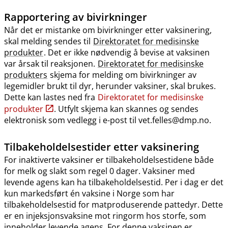
Rapportering av bivirkninger
Når det er mistanke om bivirkninger etter vaksinering,
skal melding sendes til
Direktoratet for medisinske
produkter
. Det er ikke nødvendig å bevise at vaksinen
var årsak til reaksjonen.
Direktoratet for medisinske
produkters
skjema for melding om bivirkninger av
legemidler brukt til dyr, herunder vaksiner, skal brukes.
Dette kan lastes ned fra
Direktoratet for medisinske
produkter
. Utfylt skjema kan skannes og sendes
elektronisk som vedlegg i e-post til vet.felles@dmp.no.
Tilbakeholdelsestider etter vaksinering
For inaktiverte vaksiner er tilbakeholdelsestidene både
for melk og slakt som regel 0 dager. Vaksiner med
levende agens kan ha tilbakeholdelsestid. Per i dag er det
kun markedsført én vaksine i Norge som har
tilbakeholdelsestid for matproduserende pattedyr. Dette
er en injeksjonsvaksine mot ringorm hos storfe, som
inneholder levende agens. For denne vaksinen er