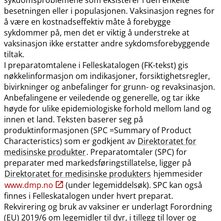
besetningen eller i populasjonen. Vaksinasjon regnes for
å være en kostnadseffektiv måte å forebygge
sykdommer på, men det er viktig å understreke at
vaksinasjon ikke erstatter andre sykdomsforebyggende
tiltak.
I preparatomtalene i Felleskatalogen (FK-tekst) gis
nøkkelinformasjon om indikasjoner, forsiktighetsregler,
bivirkninger og anbefalinger for grunn- og revaksinasjon.
Anbefalingene er veiledende og generelle, og tar ikke
høyde for ulike epidemiologiske forhold mellom land og
innen et land. Teksten baserer seg på
produktinformasjonen (SPC =Summary of Product
Characteristics) som er godkjent av
Direktoratet for
medisinske produkter
. Preparatomtaler (SPC) for
preparater med markedsføringstillatelse, ligger på
Direktoratet for medisinske produkters
hjemmesider
www.dmp.no
(under legemiddelsøk). SPC kan også
finnes i Felleskatalogen under hvert preparat.
Rekvirering og bruk av vaksiner er underlagt Forordning
(EU) 2019/6 om legemidler til dyr, i tillegg til lover og