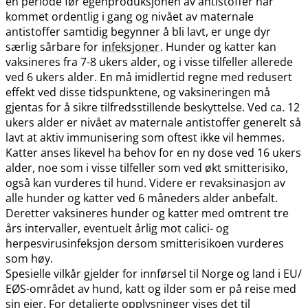
en periode før egenproduksjonen av antistoffer har
kommet ordentlig i gang og nivået av maternale
antistoffer samtidig begynner å bli lavt, er unge dyr
særlig sårbare for
infeksjoner
. Hunder og katter kan
vaksineres fra 7-8 ukers alder, og i visse tilfeller allerede
ved 6 ukers alder. En må imidlertid regne med redusert
effekt ved disse tidspunktene, og vaksineringen må
gjentas for å sikre tilfredsstillende beskyttelse. Ved ca. 12
ukers alder er nivået av maternale antistoffer generelt så
lavt at aktiv immunisering som oftest ikke vil hemmes.
Katter anses likevel ha behov for en ny dose ved 16 ukers
alder, noe som i visse tilfeller som ved økt smitterisiko,
også kan vurderes til hund. Videre er revaksinasjon av
alle hunder og katter ved 6 måneders alder anbefalt.
Deretter vaksineres hunder og katter med omtrent tre
års intervaller, eventuelt årlig mot calici- og
herpesvirusinfeksjon dersom smitterisikoen vurderes
som høy.
Spesielle vilkår gjelder for innførsel til Norge og land i EU​/​
EØS-området av hund, katt og ilder som er på reise med
sin eier. For detaljerte opplysninger vises det til