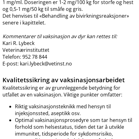
1 mg​/​ml. Doseringen er 1-2 mg/100 kg for storfe og hest
og 0,5-1 mg/50 kg til småfe og gris.
Det henvises til «Behandling av bivirkningsreaksjoner»
senere i kapittelet.
Kommentarer til vaksinasjon av dyr kan rettes til:
Kari R. Lybeck
Veterinærinstituttet
Telefon: 952 78 844
E-post: kari.lybeck@vetinst.no
Kvalitetssikring av vaksinasjonsarbeidet
Kvalitetssikring er av grunnleggende betydning for
utfallet av en vaksinasjon. Viktige punkter omfatter:
Riktig vaksinasjonsteknikk med hensyn til
injeksjonssted, aseptikk osv.
Optimal vaksinasjonsprosedyre som tar hensyn til
forhold som helsestatus, tiden det tar å utvikle
immunitet, tidsperiode for sykdomsrisiko,