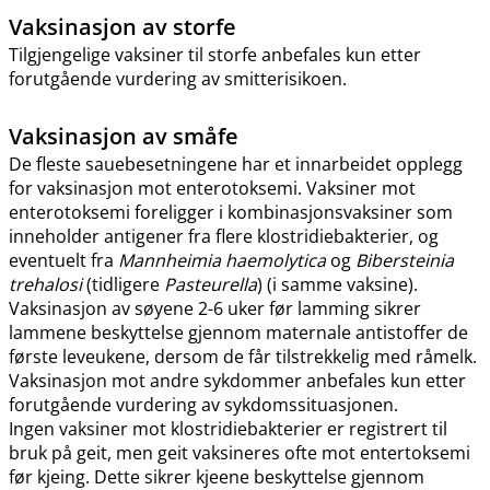
Vaksinasjon av storfe
Tilgjengelige vaksiner til storfe anbefales kun etter
forutgående vurdering av smitterisikoen.
Vaksinasjon av småfe
De fleste sauebesetningene har et innarbeidet opplegg
for vaksinasjon mot enterotoksemi. Vaksiner mot
enterotoksemi foreligger i kombinasjonsvaksiner som
inneholder antigener fra flere klostridiebakterier, og
eventuelt fra
Mannheimia haemolytica
og
Bibersteinia
trehalosi
(tidligere
Pasteurella
) (i samme vaksine).
Vaksinasjon av søyene 2-6 uker før lamming sikrer
lammene beskyttelse gjennom maternale antistoffer de
første leveukene, dersom de får tilstrekkelig med råmelk.
Vaksinasjon mot andre sykdommer anbefales kun etter
forutgående vurdering av sykdomssituasjonen.
Ingen vaksiner mot klostridiebakterier er registrert til
bruk på geit, men geit vaksineres ofte mot entertoksemi
før kjeing. Dette sikrer kjeene beskyttelse gjennom