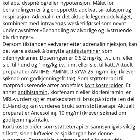
kollaps,
dyspné
og​/​eller
hypotensjon
. Målet for
behandlingen er å gjenopprette adekvat sirkulasjon og
respirasjon. Adrenalin er det aktuelle legemiddelvalget,
kombinert med
intravenøs
væsketilførsel som nevnt
under avsnittet «Behandling av alvorlige og livstruende
bivirkninger».
Dersom tilstanden vedvarer etter adrenalininjeksjon, kan
det være aktuelt å benytte
antihistaminer
som
difenhydramin. Doseringen er 0,5-2 mg/kg
i.v
.,
i.m
. eller
s.c
. til hund og 1 mg/kg
i.v
.,
i.m
. eller
s.c
. til katt. Aktuelt
preparat er ANTIHISTAMÍNICO SYVA 25 mg/ml inj. (krever
søknad om godkjenningsfritak). Som støtteterapi til
matproduserende arter anbefales
kortikosteroider
. Et
annet
antihistamin
, klorfenamin eller klorfeniramin, er
MRL-vurdert og er markedsført til bruk på storfe i en del
EU-land og kan vurderes brukt som støtteterapi. Aktuelt
preparat er Ancesol inj. 10 mg/ml (krever søknad om
godkjenningsfritak).
Kortikosteroider
som støtteterapi er sannsynligvis viktig
til katt, siden luftveier er sjokkorgan hos denne