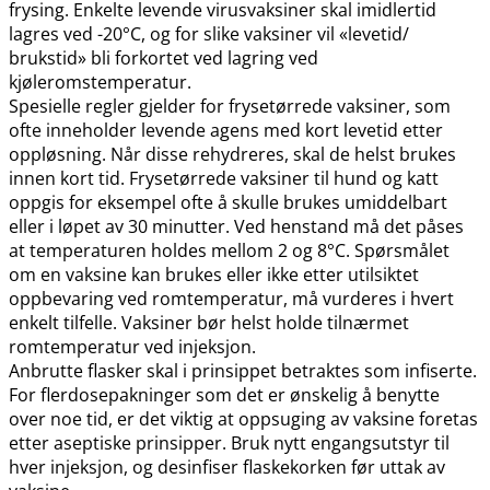
frysing. Enkelte levende virusvaksiner skal imidlertid
lagres ved -20°C, og for slike vaksiner vil «levetid​/​
brukstid» bli forkortet ved lagring ved
kjøleromstemperatur.
Spesielle regler gjelder for frysetørrede vaksiner, som
ofte inneholder levende agens med kort levetid etter
oppløsning. Når disse rehydreres, skal de helst brukes
innen kort tid. Frysetørrede vaksiner til hund og katt
oppgis for eksempel ofte å skulle brukes umiddelbart
eller i løpet av 30 minutter. Ved henstand må det påses
at temperaturen holdes mellom 2 og 8°C. Spørsmålet
om en vaksine kan brukes eller ikke etter utilsiktet
oppbevaring ved romtemperatur, må vurderes i hvert
enkelt tilfelle. Vaksiner bør helst holde tilnærmet
romtemperatur ved injeksjon.
Anbrutte flasker skal i prinsippet betraktes som infiserte.
For flerdosepakninger som det er ønskelig å benytte
over noe tid, er det viktig at oppsuging av vaksine foretas
etter aseptiske prinsipper. Bruk nytt engangsutstyr til
hver injeksjon, og desinfiser flaskekorken før uttak av