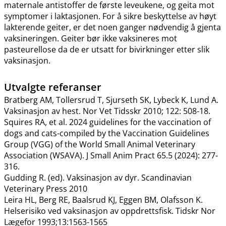
maternale antistoffer de første leveukene, og geita mot
symptomer i laktasjonen. For å sikre beskyttelse av høyt
lakterende geiter, er det noen ganger nødvendig å gjenta
vaksineringen. Geiter bør ikke vaksineres mot
pasteurellose da de er utsatt for bivirkninger etter slik
vaksinasjon.
Utvalgte referanser
Bratberg AM, Tollersrud T, Sjurseth SK, Lybeck K, Lund A.
Vaksinasjon av hest. Nor Vet Tidsskr 2010; 122: 508-18.
Squires RA, et al. 2024 guidelines for the vaccination of
dogs and cats-compiled by the Vaccination Guidelines
Group (VGG) of the World Small Animal Veterinary
Association (WSAVA). J Small Anim Pract 65.5 (2024): 277-
316.
Gudding R. (ed). Vaksinasjon av dyr. Scandinavian
Veterinary Press 2010
Leira HL, Berg RE, Baalsrud KJ, Eggen BM, Olafsson K.
Helserisiko ved vaksinasjon av oppdrettsfisk. Tidskr Nor
Lægefor 1993;13:1563-1565