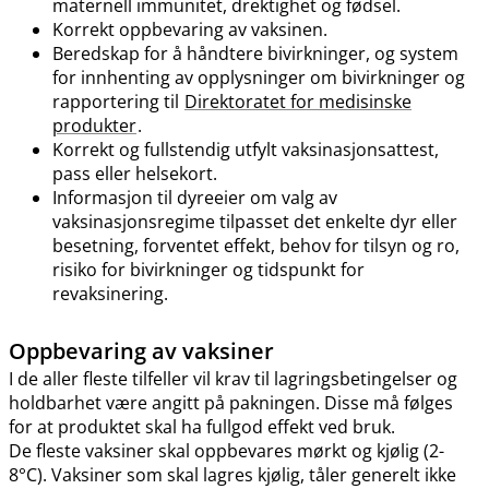
maternell immunitet, drektighet og fødsel.
Korrekt oppbevaring av vaksinen.
Beredskap for å håndtere bivirkninger, og system
for innhenting av opplysninger om bivirkninger og
rapportering til
Direktoratet for medisinske
produkter
.
Korrekt og fullstendig utfylt vaksinasjonsattest,
pass eller helsekort.
Informasjon til dyreeier om valg av
vaksinasjonsregime tilpasset det enkelte dyr eller
besetning, forventet effekt, behov for tilsyn og ro,
risiko for bivirkninger og tidspunkt for
revaksinering.
Oppbevaring av vaksiner
I de aller fleste tilfeller vil krav til lagringsbetingelser og
holdbarhet være angitt på pakningen. Disse må følges
for at produktet skal ha fullgod effekt ved bruk.
De fleste vaksiner skal oppbevares mørkt og kjølig (2-
8°C). Vaksiner som skal lagres kjølig, tåler generelt ikke