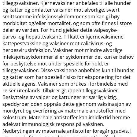
tilleggsvaksiner. Kjernevaksiner anbefales til alle hunder
og katter og omfatter vaksiner mot alvorlige, svært
smittsomme infeksjonssykdommer som kan gi høy
morbiditet og​/​eller mortalitet, og som ofte finnes i store
deler av verden. For hund gjelder dette valpesyke-,
parvo- og hepatittvaksine. Til katt er kjernevaksinene
kattepestvaksine og vaksiner mot calicivirus- og
herpesvirusinfeksjon. Vaksiner mot mindre alvorlige
infeksjonssykdommer eller sykdommer det kun er behov
for beskyttelse mot under spesielle forhold, er
tilleggsvaksiner. Disse vaksinene anbefales kun til hunder
og katter som har spesiell risiko for eksponering for det
aktuelle agens. Vaksiner som brukes i forbindelse med
reiser utenlands, tilhører gruppen tilleggsvaksiner.
Beskyttelse av valper og kattunger er særlig viktig. I
speddyrperioden oppnås dette gjennom vaksinasjon av
mordyret og overføring av maternale antistoffer med
kolostrum. Maternale antistoffer kan imidlertid hemme
adekvat immunologisk respons på vaksinen.
Nedbrytingen av maternale antistoffer foregår gradvis. I