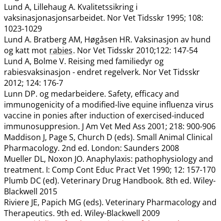
Lund A, Lillehaug A. Kvalitetssikring i
vaksinasjonasjonsarbeidet. Nor Vet Tidsskr 1995; 108:
1023-1029
Lund A. Bratberg AM, Høgåsen HR. Vaksinasjon av hund
og katt mot
rabies
. Nor Vet Tidsskr 2010;122: 147-54
Lund A, Bolme V. Reising med familiedyr og
rabiesvaksinasjon - endret regelverk. Nor Vet Tidsskr
2012; 124: 176-7
Lunn DP. og medarbeidere. Safety, efficacy and
immunogenicity of a modified-live equine influenza virus
vaccine in ponies after induction of exercised-induced
immunosuppresion. J Am Vet Med Ass 2001; 218: 900-906
Maddison J, Page S, Church D (eds). Small Animal Clinical
Pharmacology. 2nd ed. London: Saunders 2008
Mueller DL, Noxon JO. Anaphylaxis: pathophysiology and
treatment. I: Comp Cont Educ Pract Vet 1990; 12: 157-170
Plumb DC (ed). Veterinary Drug Handbook. 8th ed. Wiley-
Blackwell 2015
Riviere JE, Papich MG (eds). Veterinary Pharmacology and
Therapeutics. 9th ed. Wiley-Blackwell 2009