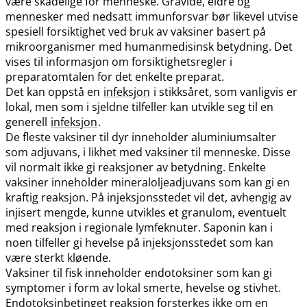
være skadelige for menneske. Gravide, eldre og
mennesker med nedsatt immunforsvar bør likevel utvise
spesiell forsiktighet ved bruk av vaksiner basert på
mikroorganismer med humanmedisinsk betydning. Det
vises til informasjon om forsiktighetsregler i
preparatomtalen for det enkelte preparat.
Det kan oppstå en
infeksjon
i stikksåret, som vanligvis er
lokal, men som i sjeldne tilfeller kan utvikle seg til en
generell
infeksjon
.
De fleste vaksiner til dyr inneholder aluminiumsalter
som adjuvans, i likhet med vaksiner til menneske. Disse
vil normalt ikke gi reaksjoner av betydning. Enkelte
vaksiner inneholder mineraloljeadjuvans som kan gi en
kraftig reaksjon. På injeksjonsstedet vil det, avhengig av
injisert mengde, kunne utvikles et granulom, eventuelt
med reaksjon i regionale lymfeknuter. Saponin kan i
noen tilfeller gi hevelse på injeksjonsstedet som kan
være sterkt kløende.
Vaksiner til fisk inneholder endotoksiner som kan gi
symptomer i form av lokal smerte, hevelse og stivhet.
Endotoksinbetinget reaksjon forsterkes ikke om en