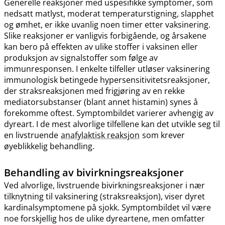
Generelle reaksjoner med uspesifikke symptomer, som
nedsatt matlyst, moderat temperaturstigning, slapphet
og ømhet, er ikke uvanlig noen timer etter vaksinering.
Slike reaksjoner er vanligvis forbigående, og årsakene
kan bero på effekten av ulike stoffer i vaksinen eller
produksjon av signalstoffer som følge av
immunresponsen. I enkelte tilfeller utløser vaksinering
immunologisk betingede hypersensitivitetsreaksjoner,
der straksreaksjonen med frigjøring av en rekke
mediatorsubstanser (blant annet histamin) synes å
forekomme oftest. Symptombildet varierer avhengig av
dyreart. I de mest alvorlige tilfellene kan det utvikle seg til
en livstruende
anafylaktisk reaksjon
som krever
øyeblikkelig behandling.
Behandling av bivirkningsreaksjoner
Ved alvorlige, livstruende bivirkningsreaksjoner i nær
tilknytning til vaksinering (straksreaksjon), viser dyret
kardinalsymptomene på sjokk. Symptombildet vil være
noe forskjellig hos de ulike dyreartene, men omfatter