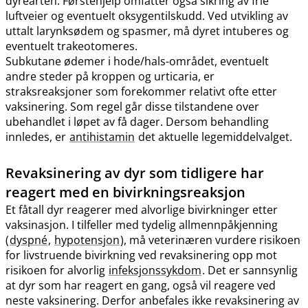
dyrearten. Førstehjelp omfatter også sikring av frie
luftveier og eventuelt oksygentilskudd. Ved utvikling av
uttalt larynksødem og spasmer, må dyret intuberes og
eventuelt trakeotomeres.
Subkutane ødemer i hode​/​hals-området, eventuelt
andre steder på kroppen og urticaria, er
straksreaksjoner som forekommer relativt ofte etter
vaksinering. Som regel går disse tilstandene over
ubehandlet i løpet av få dager. Dersom behandling
innledes, er
antihistamin
det aktuelle legemiddelvalget.
Revaksinering av dyr som tidligere har
reagert med en bivirkningsreaksjon
Et fåtall dyr reagerer med alvorlige bivirkninger etter
vaksinasjon. I tilfeller med tydelig allmennpåkjenning
(
dyspné
,
hypotensjon
), må veterinæren vurdere risikoen
for livstruende bivirkning ved revaksinering opp mot
risikoen for alvorlig
infeksjonssykdom
. Det er sannsynlig
at dyr som har reagert en gang, også vil reagere ved
neste vaksinering. Derfor anbefales ikke revaksinering av