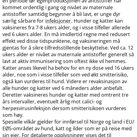
en periode før egenproduksjonen av antistoffer har
kommet ordentlig i gang og nivået av maternale
antistoffer samtidig begynner å bli lavt, er unge dyr
særlig sårbare for
infeksjoner
. Hunder og katter kan
vaksineres fra 7-8 ukers alder, og i visse tilfeller allerede
ved 6 ukers alder. En må imidlertid regne med redusert
effekt ved disse tidspunktene, og vaksineringen må
gjentas for å sikre tilfredsstillende beskyttelse. Ved ca. 12
ukers alder er nivået av maternale antistoffer generelt så
lavt at aktiv immunisering som oftest ikke vil hemmes.
Katter anses likevel ha behov for en ny dose ved 16 ukers
alder, noe som i visse tilfeller som ved økt smitterisiko,
også kan vurderes til hund. Videre er revaksinasjon av
alle hunder og katter ved 6 måneders alder anbefalt.
Deretter vaksineres hunder og katter med omtrent tre
års intervaller, eventuelt årlig mot calici- og
herpesvirusinfeksjon dersom smitterisikoen vurderes
som høy.
Spesielle vilkår gjelder for innførsel til Norge og land i EU​/​
EØS-området av hund, katt og ilder som er på reise med
sin eier. For detaljerte opplysninger vises det til