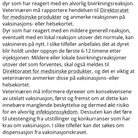
dyr som har reagert med en alvorlig bivirkningsreaksjon.
Veterinæren må rapportere hendelsen til
Direktoratet
for medisinske produkter
og anmerke reaksjonen på
vaksinasjons- eller helsekortet.
Dyr som har reagert med en mildere generell reaksjon,
eventuelt med en lokal reaksjon utover det normale, kan
vaksineres på nytt. I slike tilfeller anbefales det at dyret
blir holdt under oppsyn de første 6-12 timene etter
injeksjonen. Mildere eller lokale bivirkningsreaksjoner
utover det som forventes, skal også meldes til
Direktoratet for medisinske produkter
, og det er viktig at
veterinæren anmerker disse på vaksinasjons- eller
helsekortet.
Veterinæren må informere dyreeier om konsekvensene
av utelatt vaksinasjon, først og fremst om at dette kan
innebære manglende beskyttelse og dermed økt risiko
for en alvorlig
infeksjonssykdom
. Dessuten kan det føre
til utestenging fra utstillinger og konkurranser som har
krav om vaksinasjon. I slike tilfeller kan det søkes om
dispensasjon fra vaksinasjonskravet.