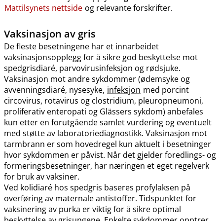
Mattilsynets nettside
og relevante forskrifter.
Vaksinasjon av gris
De fleste besetningene har et innarbeidet
vaksinasjonsopplegg for å sikre god beskyttelse mot
spedgrisdiaré, parvovirusinfeksjon og rødsjuke.
Vaksinasjon mot andre sykdommer (ødemsyke og
avvenningsdiaré, nysesyke,
infeksjon
med porcint
circovirus, rotavirus og clostridium, pleuropneumoni,
proliferativ enteropati og Glässers sykdom) anbefales
kun etter en forutgående samlet vurdering og eventuelt
med støtte av laboratoriediagnostikk. Vaksinasjon mot
tarmbrann er som hovedregel kun aktuelt i besetninger
hvor sykdommen er påvist. Når det gjelder foredlings- og
formeringsbesetninger, har næringen et eget regelverk
for bruk av vaksiner.
Ved kolidiaré hos spedgris baseres profylaksen på
overføring av maternale antistoffer. Tidspunktet for
vaksinering av purka er viktig for å sikre optimal
beskyttelse av grisungene. Enkelte sykdommer opptrer