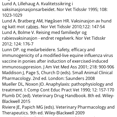
Lund A, Lillehaug A. Kvalitetssikring i
vaksinasjonasjonsarbeidet. Nor Vet Tidsskr 1995; 108:
1023-1029
Lund A. Bratberg AM, Høgåsen HR. Vaksinasjon av hund
og katt mot
rabies
. Nor Vet Tidsskr 2010;122: 147-54
Lund A, Bolme V. Reising med familiedyr og
rabiesvaksinasjon - endret regelverk. Nor Vet Tidsskr
2012; 124: 176-7
Lunn DP. og medarbeidere. Safety, efficacy and
immunogenicity of a modified-live equine influenza virus
vaccine in ponies after induction of exercised-induced
immunosuppresion. J Am Vet Med Ass 2001; 218: 900-906
Maddison J, Page S, Church D (eds). Small Animal Clinical
Pharmacology. 2nd ed. London: Saunders 2008
Mueller DL, Noxon JO. Anaphylaxis: pathophysiology and
treatment. I: Comp Cont Educ Pract Vet 1990; 12: 157-170
Plumb DC (ed). Veterinary Drug Handbook. 8th ed. Wiley-
Blackwell 2015
Riviere JE, Papich MG (eds). Veterinary Pharmacology and
Therapeutics. 9th ed. Wiley-Blackwell 2009