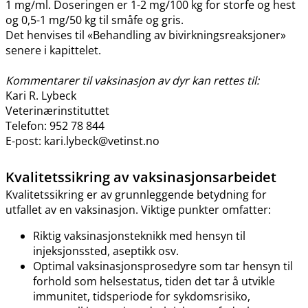
1 mg​/​ml. Doseringen er 1-2 mg/100 kg for storfe og hest
og 0,5-1 mg/50 kg til småfe og gris.
Det henvises til «Behandling av bivirkningsreaksjoner»
senere i kapittelet.
Kommentarer til vaksinasjon av dyr kan rettes til:
Kari R. Lybeck
Veterinærinstituttet
Telefon: 952 78 844
E-post: kari.lybeck@vetinst.no
Kvalitetssikring av vaksinasjonsarbeidet
Kvalitetssikring er av grunnleggende betydning for
utfallet av en vaksinasjon. Viktige punkter omfatter:
Riktig vaksinasjonsteknikk med hensyn til
injeksjonssted, aseptikk osv.
Optimal vaksinasjonsprosedyre som tar hensyn til
forhold som helsestatus, tiden det tar å utvikle
immunitet, tidsperiode for sykdomsrisiko,