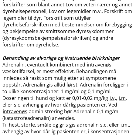
forskrifter som blant annet Lov om veterinærer og annet
dyrehelsepersonell, Lov om legemidler m.v., Forskrift om
legemidler til dyr, Forskrift som utfyller
dyrehelseforskriften med bestemmelser om forebygging
og bekjempelse av smittsomme dyresykdommer
(dyresykdomsbekjempelsesforskriften) og andre
forskrifter om dyrehelse.
Behandling av alvorlige og livstruende bivirkninger
Adrenalin, eventuelt kombinert med
intravenøs
væsketilførsel, er mest effektivt. Behandlingen må
innledes så raskt som mulig etter at symptomene
oppstår. Adrenalin gis alltid først. Adrenalin foreligger i
to ulike konsentrasjoner: 1 mg/ml og 0,1 mg​/​ml.
Doseringen til hund og katt er 0,01-0,02 mg/kg
i.v
.,
i.m
.
eller
s.c
. avhengig av hvor dårlig pasienten er. Ved
intravenøs
administrering bør Adrenalin 0,1 mg/ml
(katastrofeadrenalin) anvendes.
Til hest, storfe, småfe og gris gis adrenalin
s.c
. eller
i.m
.,
avhengig av hvor dårlig pasienten er, i konsentrasjonen