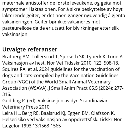
maternale antistoffer de første leveukene, og geita mot
symptomer i laktasjonen. For å sikre beskyttelse av høyt
lakterende geiter, er det noen ganger nødvendig å gjenta
vaksineringen. Geiter bør ikke vaksineres mot
pasteurellose da de er utsatt for bivirkninger etter slik
vaksinasjon.
Utvalgte referanser
Bratberg AM, Tollersrud T, Sjurseth SK, Lybeck K, Lund A.
Vaksinasjon av hest. Nor Vet Tidsskr 2010; 122: 508-18.
Squires RA, et al. 2024 guidelines for the vaccination of
dogs and cats-compiled by the Vaccination Guidelines
Group (VGG) of the World Small Animal Veterinary
Association (WSAVA). J Small Anim Pract 65.5 (2024): 277-
316.
Gudding R. (ed). Vaksinasjon av dyr. Scandinavian
Veterinary Press 2010
Leira HL, Berg RE, Baalsrud KJ, Eggen BM, Olafsson K.
Helserisiko ved vaksinasjon av oppdrettsfisk. Tidskr Nor
Lægefor 1993;13:1563-1565