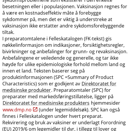
besetningen eller i populasjonen. Vaksinasjon regnes for
å være en kostnadseffektiv måte å forebygge
sykdommer på, men det er viktig å understreke at
vaksinasjon ikke erstatter andre sykdomsforebyggende
tiltak.
I preparatomtalene i Felleskatalogen (FK-tekst) gis
nøkkelinformasjon om indikasjoner, forsiktighetsregler,
bivirkninger og anbefalinger for grunn- og revaksinasjon.
Anbefalingene er veiledende og generelle, og tar ikke
høyde for ulike epidemiologiske forhold mellom land og
innen et land. Teksten baserer seg på
produktinformasjonen (SPC =Summary of Product
Characteristics) som er godkjent av
Direktoratet for
medisinske produkter
. Preparatomtaler (SPC) for
preparater med markedsføringstillatelse, ligger på
Direktoratet for medisinske produkters
hjemmesider
www.dmp.no
(under legemiddelsøk). SPC kan også
finnes i Felleskatalogen under hvert preparat.
Rekvirering og bruk av vaksiner er underlagt Forordning
(EU) 2019/6 om legemidler til dyr, i tillegg til lover og