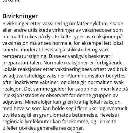
vaksine.
Bivirkninger
Bivirkninger etter vaksinering omfatter sykdom, skade
eller andre utilsiktede virkninger av vaksinedoser som
normalt brukes på dyr. Enkelte typer av reaksjoner på
vaksinasjon må anses normale, for eksempel lett lokal
smerte, moderat hevelse på stikkstedet og svak
temperaturstigning. Disse er vanligvis beskrevet i
preparatomtalen. Normale reaksjoner er forbigående.
Lokale reaksjoner etter vaksinering sees oftest ved bruk
av adjuvansholdige vaksiner. Aluminiumsalter benyttes
ofte i inaktiverte vaksiner, og disse gir normalt en svak
reaksjon. Det samme gjelder for saponiner, men kløe på
injeksjonsstedet er observert for denne gruppen av
adjuvans. Mineraloljer kan gi en kraftig lokal reaksjon,
med hevelse som kan holde seg i flere uker og eventuelt
utvikle seg til en granulomatøs betennelse. Hevelse i
regionale lymfeknuter kan forekomme, og i enkelte
tilfeller utvikles generelle reaksjoner.