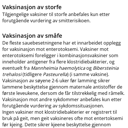
Vaksinasjon av storfe
Tilgjengelige vaksiner til storfe anbefales kun etter
forutgående vurdering av smitterisikoen.
Vaksinasjon av småfe
De fleste sauebesetningene har et innarbeidet opplegg
for vaksinasjon mot enterotoksemi. Vaksiner mot
enterotoksemi foreligger i kombinasjonsvaksiner som
inneholder antigener fra flere klostridiebakterier, og
eventuelt fra
Mannheimia haemolytica
og
Bibersteinia
trehalosi
(tidligere
Pasteurella
) (i samme vaksine).
Vaksinasjon av søyene 2-6 uker før lamming sikrer
lammene beskyttelse gjennom maternale antistoffer de
første leveukene, dersom de får tilstrekkelig med råmelk.
Vaksinasjon mot andre sykdommer anbefales kun etter
forutgående vurdering av sykdomssituasjonen.
Ingen vaksiner mot klostridiebakterier er registrert til
bruk på geit, men geit vaksineres ofte mot entertoksemi
før kjeing. Dette sikrer kjeene beskyttelse gjennom