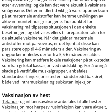
etter avvenning, og da kan det være aktuelt å vaksinere
smågrisene. Det er imidlertid viktig å være oppmerksom
på at maternale antistoffer kan hemme utviklingen av
aktiv immunitet hos grisungene. Tidspunktet for
vaksinering må tilpasses situasjonen i den enkelte
besetningen, og det vises ellers til preparatomtalen for
de aktuelle vaksinene. Når det gjelder maternale
antistoffer mot parvovirus, er det kjent at disse kan
persistere opp til 4-6 måneders alder. Vaksinering av
ungpurker innledes derfor fra 5,5-6 måneders alder.
Vaksinering kan medføre lokale reaksjoner på stikkstedet
som kan gi lokal kassasjon ved nødslakting. For å unngå
skade på verdifulle muskelgrupper, anbefales
standardisert injeksjonssted en håndsbredd bak øret,
både ved
intramuskulær
og
subkutan
injeksjon.
Vaksinasjon av hest
Tetanus
- og influensavaksine anbefales til alle hester.
Vaksinasjon mot herpesvirusinfeksjon kan være aktuelt,