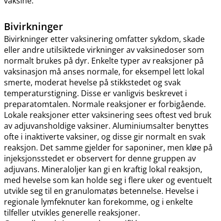
vaksine.
Bivirkninger
Bivirkninger etter vaksinering omfatter sykdom, skade
eller andre utilsiktede virkninger av vaksinedoser som
normalt brukes på dyr. Enkelte typer av reaksjoner på
vaksinasjon må anses normale, for eksempel lett lokal
smerte, moderat hevelse på stikkstedet og svak
temperaturstigning. Disse er vanligvis beskrevet i
preparatomtalen. Normale reaksjoner er forbigående.
Lokale reaksjoner etter vaksinering sees oftest ved bruk
av adjuvansholdige vaksiner. Aluminiumsalter benyttes
ofte i inaktiverte vaksiner, og disse gir normalt en svak
reaksjon. Det samme gjelder for saponiner, men kløe på
injeksjonsstedet er observert for denne gruppen av
adjuvans. Mineraloljer kan gi en kraftig lokal reaksjon,
med hevelse som kan holde seg i flere uker og eventuelt
utvikle seg til en granulomatøs betennelse. Hevelse i
regionale lymfeknuter kan forekomme, og i enkelte
tilfeller utvikles generelle reaksjoner.