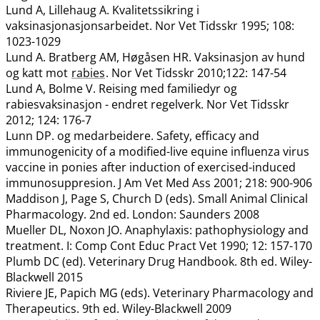
Lund A, Lillehaug A. Kvalitetssikring i
vaksinasjonasjonsarbeidet. Nor Vet Tidsskr 1995; 108:
1023-1029
Lund A. Bratberg AM, Høgåsen HR. Vaksinasjon av hund
og katt mot
rabies
. Nor Vet Tidsskr 2010;122: 147-54
Lund A, Bolme V. Reising med familiedyr og
rabiesvaksinasjon - endret regelverk. Nor Vet Tidsskr
2012; 124: 176-7
Lunn DP. og medarbeidere. Safety, efficacy and
immunogenicity of a modified-live equine influenza virus
vaccine in ponies after induction of exercised-induced
immunosuppresion. J Am Vet Med Ass 2001; 218: 900-906
Maddison J, Page S, Church D (eds). Small Animal Clinical
Pharmacology. 2nd ed. London: Saunders 2008
Mueller DL, Noxon JO. Anaphylaxis: pathophysiology and
treatment. I: Comp Cont Educ Pract Vet 1990; 12: 157-170
Plumb DC (ed). Veterinary Drug Handbook. 8th ed. Wiley-
Blackwell 2015
Riviere JE, Papich MG (eds). Veterinary Pharmacology and
Therapeutics. 9th ed. Wiley-Blackwell 2009