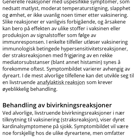
Generelle reaksjoner med uspesifikke symptomer, som
nedsatt matlyst, moderat temperaturstigning, slapphet
og ømhet, er ikke uvanlig noen timer etter vaksinering.
Slike reaksjoner er vanligvis forbigående, og årsakene
kan bero på effekten av ulike stoffer i vaksinen eller
produksjon av signalstoffer som følge av
immunresponsen. I enkelte tilfeller utløser vaksinering
immunologisk betingede hypersensitivitetsreaksjoner,
der straksreaksjonen med frigjøring av en rekke
mediatorsubstanser (blant annet histamin) synes å
forekomme oftest. Symptombildet varierer avhengig av
dyreart. I de mest alvorlige tilfellene kan det utvikle seg til
en livstruende
anafylaktisk reaksjon
som krever
øyeblikkelig behandling.
Behandling av bivirkningsreaksjoner
Ved alvorlige, livstruende bivirkningsreaksjoner i nær
tilknytning til vaksinering (straksreaksjon), viser dyret
kardinalsymptomene på sjokk. Symptombildet vil være
noe forskjellig hos de ulike dyreartene, men omfatter