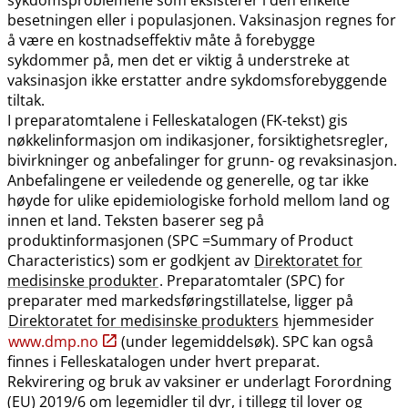
besetningen eller i populasjonen. Vaksinasjon regnes for
å være en kostnadseffektiv måte å forebygge
sykdommer på, men det er viktig å understreke at
vaksinasjon ikke erstatter andre sykdomsforebyggende
tiltak.
I preparatomtalene i Felleskatalogen (FK-tekst) gis
nøkkelinformasjon om indikasjoner, forsiktighetsregler,
bivirkninger og anbefalinger for grunn- og revaksinasjon.
Anbefalingene er veiledende og generelle, og tar ikke
høyde for ulike epidemiologiske forhold mellom land og
innen et land. Teksten baserer seg på
produktinformasjonen (SPC =Summary of Product
Characteristics) som er godkjent av
Direktoratet for
medisinske produkter
. Preparatomtaler (SPC) for
preparater med markedsføringstillatelse, ligger på
Direktoratet for medisinske produkters
hjemmesider
www.dmp.no
(under legemiddelsøk). SPC kan også
finnes i Felleskatalogen under hvert preparat.
Rekvirering og bruk av vaksiner er underlagt Forordning
(EU) 2019/6 om legemidler til dyr, i tillegg til lover og