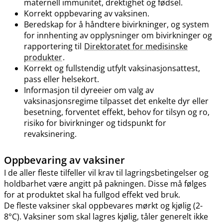
maternell immunitet, drektighet og fødsel.
Korrekt oppbevaring av vaksinen.
Beredskap for å håndtere bivirkninger, og system
for innhenting av opplysninger om bivirkninger og
rapportering til
Direktoratet for medisinske
produkter
.
Korrekt og fullstendig utfylt vaksinasjonsattest,
pass eller helsekort.
Informasjon til dyreeier om valg av
vaksinasjonsregime tilpasset det enkelte dyr eller
besetning, forventet effekt, behov for tilsyn og ro,
risiko for bivirkninger og tidspunkt for
revaksinering.
Oppbevaring av vaksiner
I de aller fleste tilfeller vil krav til lagringsbetingelser og
holdbarhet være angitt på pakningen. Disse må følges
for at produktet skal ha fullgod effekt ved bruk.
De fleste vaksiner skal oppbevares mørkt og kjølig (2-
8°C). Vaksiner som skal lagres kjølig, tåler generelt ikke