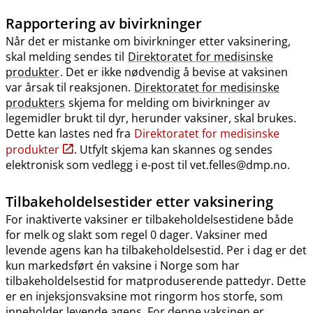
Rapportering av bivirkninger
Når det er mistanke om bivirkninger etter vaksinering,
skal melding sendes til
Direktoratet for medisinske
produkter
. Det er ikke nødvendig å bevise at vaksinen
var årsak til reaksjonen.
Direktoratet for medisinske
produkters
skjema for melding om bivirkninger av
legemidler brukt til dyr, herunder vaksiner, skal brukes.
Dette kan lastes ned fra
Direktoratet for medisinske
produkter
. Utfylt skjema kan skannes og sendes
elektronisk som vedlegg i e-post til vet.felles@dmp.no.
Tilbakeholdelsestider etter vaksinering
For inaktiverte vaksiner er tilbakeholdelsestidene både
for melk og slakt som regel 0 dager. Vaksiner med
levende agens kan ha tilbakeholdelsestid. Per i dag er det
kun markedsført én vaksine i Norge som har
tilbakeholdelsestid for matproduserende pattedyr. Dette
er en injeksjonsvaksine mot ringorm hos storfe, som
inneholder levende agens. For denne vaksinen er