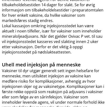
tilbakeholdelsestiden 14 dager for slakt. Se for øvrig
informasjon om tilbakeholdelsestider i preparatomtalen
for hver enkelt vaksine, da hvilke vaksiner som
markedsføres stadig endres.
Lokal kassasjon omkring injeksjonsstedet kan være
aktuelt i noen tilfeller, især for vaksiner som inneholder
mineraloljeadjuvans. Når det gjelder Ovivac P vet. til sau
vil injeksjonsstedet kasseres ved slakting innen 2 uker
etter vaksinasjon. Derfor er det viktig å oppgi
injeksjonsstedet på nødslakteattesten.
Uhell med injeksjon på menneske
Vaksiner til dyr utgjør generelt sett ingen helsefare for
menneske, men utilsiktet injeksjon av vaksine kan
medføre risiko for komplikasjoner, avhengig av hvor
injeksjonen skjer og av vaksinetype. Komplikasjoner kan i
første rekke oppstå som reaksjon på adjuvans i vaksiner
eller som følge av en sårinfeksjon. Vaksiner som
inneholder levende agens, vil under normale forhold ikke