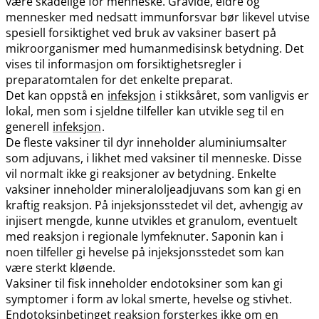
være skadelige for menneske. Gravide, eldre og
mennesker med nedsatt immunforsvar bør likevel utvise
spesiell forsiktighet ved bruk av vaksiner basert på
mikroorganismer med humanmedisinsk betydning. Det
vises til informasjon om forsiktighetsregler i
preparatomtalen for det enkelte preparat.
Det kan oppstå en
infeksjon
i stikksåret, som vanligvis er
lokal, men som i sjeldne tilfeller kan utvikle seg til en
generell
infeksjon
.
De fleste vaksiner til dyr inneholder aluminiumsalter
som adjuvans, i likhet med vaksiner til menneske. Disse
vil normalt ikke gi reaksjoner av betydning. Enkelte
vaksiner inneholder mineraloljeadjuvans som kan gi en
kraftig reaksjon. På injeksjonsstedet vil det, avhengig av
injisert mengde, kunne utvikles et granulom, eventuelt
med reaksjon i regionale lymfeknuter. Saponin kan i
noen tilfeller gi hevelse på injeksjonsstedet som kan
være sterkt kløende.
Vaksiner til fisk inneholder endotoksiner som kan gi
symptomer i form av lokal smerte, hevelse og stivhet.
Endotoksinbetinget reaksjon forsterkes ikke om en