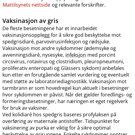
Mattilsynets nettside
og relevante forskrifter.
Vaksinasjon av gris
De fleste besetningene har et innarbeidet
vaksinasjonsopplegg for å sikre god beskyttelse mot
spedgrisdiaré, parvovirusinfeksjon og rødsjuke.
Vaksinasjon mot andre sykdommer (ødemsyke og
avvenningsdiaré, nysesyke,
infeksjon
med porcint
circovirus, rotavirus og clostridium, pleuropneumoni,
proliferativ enteropati og Glässers sykdom) anbefales
kun etter en forutgående samlet vurdering og eventuelt
med støtte av laboratoriediagnostikk. Vaksinasjon mot
tarmbrann er som hovedregel kun aktuelt i besetninger
hvor sykdommen er påvist. Når det gjelder foredlings- og
formeringsbesetninger, har næringen et eget regelverk
for bruk av vaksiner.
Ved kolidiaré hos spedgris baseres profylaksen på
overføring av maternale antistoffer. Tidspunktet for
vaksinering av purka er viktig for å sikre optimal
beskyttelse av grisungene. Enkelte sykdommer opptrer