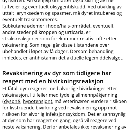
dyrearten. Førstehjelp omfatter også sikring av frie
luftveier og eventuelt oksygentilskudd. Ved utvikling av
uttalt larynksødem og spasmer, må dyret intuberes og
eventuelt trakeotomeres.
Subkutane ødemer i hode​/​hals-området, eventuelt
andre steder på kroppen og urticaria, er
straksreaksjoner som forekommer relativt ofte etter
vaksinering. Som regel går disse tilstandene over
ubehandlet i løpet av få dager. Dersom behandling
innledes, er
antihistamin
det aktuelle legemiddelvalget.
Revaksinering av dyr som tidligere har
reagert med en bivirkningsreaksjon
Et fåtall dyr reagerer med alvorlige bivirkninger etter
vaksinasjon. I tilfeller med tydelig allmennpåkjenning
(
dyspné
,
hypotensjon
), må veterinæren vurdere risikoen
for livstruende bivirkning ved revaksinering opp mot
risikoen for alvorlig
infeksjonssykdom
. Det er sannsynlig
at dyr som har reagert en gang, også vil reagere ved
neste vaksinering. Derfor anbefales ikke revaksinering av