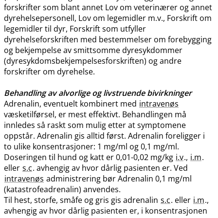
forskrifter som blant annet Lov om veterinærer og annet
dyrehelsepersonell, Lov om legemidler m.v., Forskrift om
legemidler til dyr, Forskrift som utfyller
dyrehelseforskriften med bestemmelser om forebygging
og bekjempelse av smittsomme dyresykdommer
(dyresykdomsbekjempelsesforskriften) og andre
forskrifter om dyrehelse.
Behandling av alvorlige og livstruende bivirkninger
Adrenalin, eventuelt kombinert med
intravenøs
væsketilførsel, er mest effektivt. Behandlingen må
innledes så raskt som mulig etter at symptomene
oppstår. Adrenalin gis alltid først. Adrenalin foreligger i
to ulike konsentrasjoner: 1 mg/ml og 0,1 mg​/​ml.
Doseringen til hund og katt er 0,01-0,02 mg/kg
i.v
.,
i.m
.
eller
s.c
. avhengig av hvor dårlig pasienten er. Ved
intravenøs
administrering bør Adrenalin 0,1 mg/ml
(katastrofeadrenalin) anvendes.
Til hest, storfe, småfe og gris gis adrenalin
s.c
. eller
i.m
.,
avhengig av hvor dårlig pasienten er, i konsentrasjonen