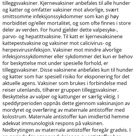
tilleggsvaksiner. Kjernevaksiner anbefales til alle hunder
og katter og omfatter vaksiner mot alvorlige, svært
smittsomme infeksjonssykdommer som kan gi høy
morbiditet og​/​eller mortalitet, og som ofte finnes i store
deler av verden. For hund gjelder dette valpesyke-,
parvo- og hepatittvaksine. Til katt er kjernevaksinene
kattepestvaksine og vaksiner mot calicivirus- og
herpesvirusinfeksjon. Vaksiner mot mindre alvorlige
infeksjonssykdommer eller sykdommer det kun er behov
for beskyttelse mot under spesielle forhold, er
tilleggsvaksiner. Disse vaksinene anbefales kun til hunder
og katter som har spesiell risiko for eksponering for det
aktuelle agens. Vaksiner som brukes i forbindelse med
reiser utenlands, tilhører gruppen tilleggsvaksiner.
Beskyttelse av valper og kattunger er særlig viktig. I
speddyrperioden oppnås dette gjennom vaksinasjon av
mordyret og overføring av maternale antistoffer med
kolostrum. Maternale antistoffer kan imidlertid hemme
adekvat immunologisk respons på vaksinen.
Nedbrytingen av maternale antistoffer foregår gradvis. I