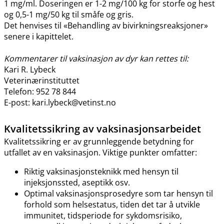
1 mg​/​ml. Doseringen er 1-2 mg/100 kg for storfe og hest
og 0,5-1 mg/50 kg til småfe og gris.
Det henvises til «Behandling av bivirkningsreaksjoner»
senere i kapittelet.
Kommentarer til vaksinasjon av dyr kan rettes til:
Kari R. Lybeck
Veterinærinstituttet
Telefon: 952 78 844
E-post: kari.lybeck@vetinst.no
Kvalitetssikring av vaksinasjonsarbeidet
Kvalitetssikring er av grunnleggende betydning for
utfallet av en vaksinasjon. Viktige punkter omfatter:
Riktig vaksinasjonsteknikk med hensyn til
injeksjonssted, aseptikk osv.
Optimal vaksinasjonsprosedyre som tar hensyn til
forhold som helsestatus, tiden det tar å utvikle
immunitet, tidsperiode for sykdomsrisiko,