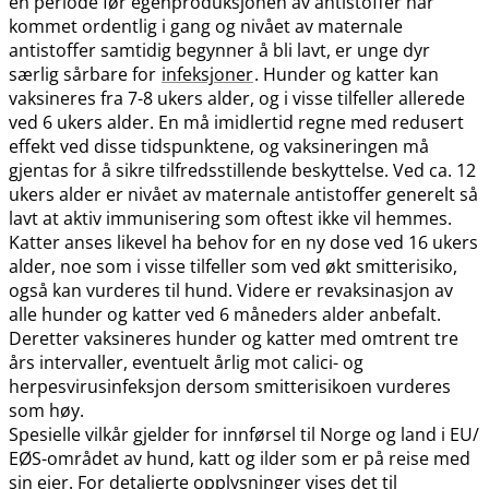
en periode før egenproduksjonen av antistoffer har
kommet ordentlig i gang og nivået av maternale
antistoffer samtidig begynner å bli lavt, er unge dyr
særlig sårbare for
infeksjoner
. Hunder og katter kan
vaksineres fra 7-8 ukers alder, og i visse tilfeller allerede
ved 6 ukers alder. En må imidlertid regne med redusert
effekt ved disse tidspunktene, og vaksineringen må
gjentas for å sikre tilfredsstillende beskyttelse. Ved ca. 12
ukers alder er nivået av maternale antistoffer generelt så
lavt at aktiv immunisering som oftest ikke vil hemmes.
Katter anses likevel ha behov for en ny dose ved 16 ukers
alder, noe som i visse tilfeller som ved økt smitterisiko,
også kan vurderes til hund. Videre er revaksinasjon av
alle hunder og katter ved 6 måneders alder anbefalt.
Deretter vaksineres hunder og katter med omtrent tre
års intervaller, eventuelt årlig mot calici- og
herpesvirusinfeksjon dersom smitterisikoen vurderes
som høy.
Spesielle vilkår gjelder for innførsel til Norge og land i EU​/​
EØS-området av hund, katt og ilder som er på reise med
sin eier. For detaljerte opplysninger vises det til