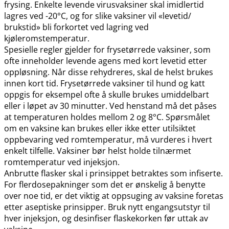
frysing. Enkelte levende virusvaksiner skal imidlertid
lagres ved -20°C, og for slike vaksiner vil «levetid​/​
brukstid» bli forkortet ved lagring ved
kjøleromstemperatur.
Spesielle regler gjelder for frysetørrede vaksiner, som
ofte inneholder levende agens med kort levetid etter
oppløsning. Når disse rehydreres, skal de helst brukes
innen kort tid. Frysetørrede vaksiner til hund og katt
oppgis for eksempel ofte å skulle brukes umiddelbart
eller i løpet av 30 minutter. Ved henstand må det påses
at temperaturen holdes mellom 2 og 8°C. Spørsmålet
om en vaksine kan brukes eller ikke etter utilsiktet
oppbevaring ved romtemperatur, må vurderes i hvert
enkelt tilfelle. Vaksiner bør helst holde tilnærmet
romtemperatur ved injeksjon.
Anbrutte flasker skal i prinsippet betraktes som infiserte.
For flerdosepakninger som det er ønskelig å benytte
over noe tid, er det viktig at oppsuging av vaksine foretas
etter aseptiske prinsipper. Bruk nytt engangsutstyr til
hver injeksjon, og desinfiser flaskekorken før uttak av