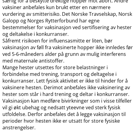
særlig for å beskytte drektige hopper mot abort. Andre
vaksiner anbefales kun brukt etter en nærmere
vurdering av smitterisiko. Det Norske Travselskap, Norsk
Galopp og Norges Rytterforbund har egne
bestemmelser for vaksinasjon ved sertifisering av hester
og deltakelse i konkurranser.
Såfremt risikoen for influensasmitte er liten, bør
vaksinasjon av føll fra vaksinerte hopper ikke innledes før
ved 5-6-måneders alder på grunn av mulig interferens
med maternale antistoffer.
Mange hester utsettes for store belastninger i
forbindelse med trening, transport og deltagelse i
konkurranser. Lett fysisk aktivitet er ikke til hinder for å
vaksinere hesten. Derimot anbefales ikke vaksinering av
hester som står i hard trening og deltar i konkurranser.
Vaksinasjon kan medføre bivirkninger som i visse tilfeller
vil gi økt ubehag og nedsatt yteevne ved sterk fysisk
utfoldelse. Derfor anbefales det å legge vaksinasjon til
perioder hvor hesten ikke er utsatt for store fysiske
anstrengelser.