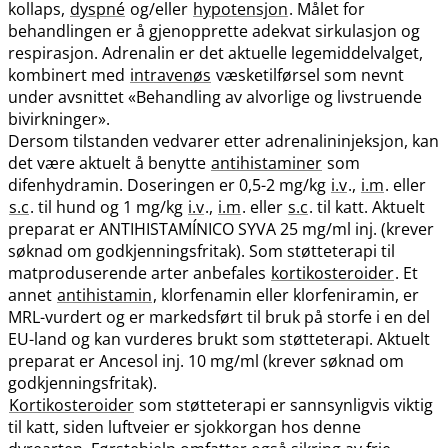
kollaps,
dyspné
og​/​eller
hypotensjon
. Målet for
behandlingen er å gjenopprette adekvat sirkulasjon og
respirasjon. Adrenalin er det aktuelle legemiddelvalget,
kombinert med
intravenøs
væsketilførsel som nevnt
under avsnittet «Behandling av alvorlige og livstruende
bivirkninger».
Dersom tilstanden vedvarer etter adrenalininjeksjon, kan
det være aktuelt å benytte
antihistaminer
som
difenhydramin. Doseringen er 0,5-2 mg/kg
i.v
.,
i.m
. eller
s.c
. til hund og 1 mg/kg
i.v
.,
i.m
. eller
s.c
. til katt. Aktuelt
preparat er ANTIHISTAMÍNICO SYVA 25 mg/ml inj. (krever
søknad om godkjenningsfritak). Som støtteterapi til
matproduserende arter anbefales
kortikosteroider
. Et
annet
antihistamin
, klorfenamin eller klorfeniramin, er
MRL-vurdert og er markedsført til bruk på storfe i en del
EU-land og kan vurderes brukt som støtteterapi. Aktuelt
preparat er Ancesol inj. 10 mg/ml (krever søknad om
godkjenningsfritak).
Kortikosteroider
som støtteterapi er sannsynligvis viktig
til katt, siden luftveier er sjokkorgan hos denne