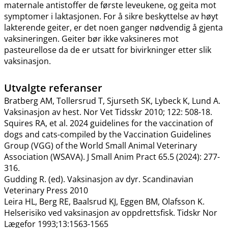
maternale antistoffer de første leveukene, og geita mot
symptomer i laktasjonen. For å sikre beskyttelse av høyt
lakterende geiter, er det noen ganger nødvendig å gjenta
vaksineringen. Geiter bør ikke vaksineres mot
pasteurellose da de er utsatt for bivirkninger etter slik
vaksinasjon.
Utvalgte referanser
Bratberg AM, Tollersrud T, Sjurseth SK, Lybeck K, Lund A.
Vaksinasjon av hest. Nor Vet Tidsskr 2010; 122: 508-18.
Squires RA, et al. 2024 guidelines for the vaccination of
dogs and cats-compiled by the Vaccination Guidelines
Group (VGG) of the World Small Animal Veterinary
Association (WSAVA). J Small Anim Pract 65.5 (2024): 277-
316.
Gudding R. (ed). Vaksinasjon av dyr. Scandinavian
Veterinary Press 2010
Leira HL, Berg RE, Baalsrud KJ, Eggen BM, Olafsson K.
Helserisiko ved vaksinasjon av oppdrettsfisk. Tidskr Nor
Lægefor 1993;13:1563-1565