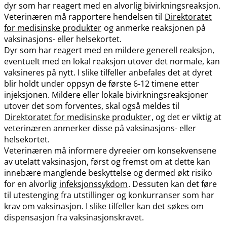
dyr som har reagert med en alvorlig bivirkningsreaksjon.
Veterinæren må rapportere hendelsen til
Direktoratet
for medisinske produkter
og anmerke reaksjonen på
vaksinasjons- eller helsekortet.
Dyr som har reagert med en mildere generell reaksjon,
eventuelt med en lokal reaksjon utover det normale, kan
vaksineres på nytt. I slike tilfeller anbefales det at dyret
blir holdt under oppsyn de første 6-12 timene etter
injeksjonen. Mildere eller lokale bivirkningsreaksjoner
utover det som forventes, skal også meldes til
Direktoratet for medisinske produkter
, og det er viktig at
veterinæren anmerker disse på vaksinasjons- eller
helsekortet.
Veterinæren må informere dyreeier om konsekvensene
av utelatt vaksinasjon, først og fremst om at dette kan
innebære manglende beskyttelse og dermed økt risiko
for en alvorlig
infeksjonssykdom
. Dessuten kan det føre
til utestenging fra utstillinger og konkurranser som har
krav om vaksinasjon. I slike tilfeller kan det søkes om
dispensasjon fra vaksinasjonskravet.