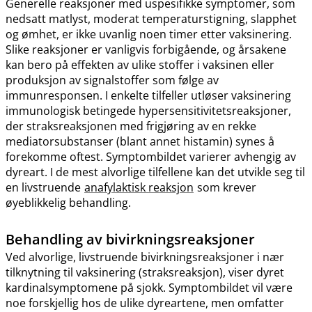
Generelle reaksjoner med uspesifikke symptomer, som
nedsatt matlyst, moderat temperaturstigning, slapphet
og ømhet, er ikke uvanlig noen timer etter vaksinering.
Slike reaksjoner er vanligvis forbigående, og årsakene
kan bero på effekten av ulike stoffer i vaksinen eller
produksjon av signalstoffer som følge av
immunresponsen. I enkelte tilfeller utløser vaksinering
immunologisk betingede hypersensitivitetsreaksjoner,
der straksreaksjonen med frigjøring av en rekke
mediatorsubstanser (blant annet histamin) synes å
forekomme oftest. Symptombildet varierer avhengig av
dyreart. I de mest alvorlige tilfellene kan det utvikle seg til
en livstruende
anafylaktisk reaksjon
som krever
øyeblikkelig behandling.
Behandling av bivirkningsreaksjoner
Ved alvorlige, livstruende bivirkningsreaksjoner i nær
tilknytning til vaksinering (straksreaksjon), viser dyret
kardinalsymptomene på sjokk. Symptombildet vil være
noe forskjellig hos de ulike dyreartene, men omfatter