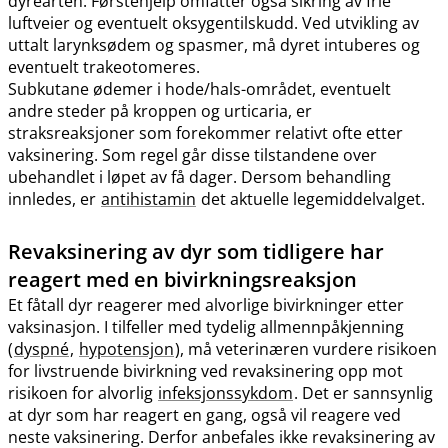
dyrearten. Førstehjelp omfatter også sikring av frie
luftveier og eventuelt oksygentilskudd. Ved utvikling av
uttalt larynksødem og spasmer, må dyret intuberes og
eventuelt trakeotomeres.
Subkutane ødemer i hode​/​hals-området, eventuelt
andre steder på kroppen og urticaria, er
straksreaksjoner som forekommer relativt ofte etter
vaksinering. Som regel går disse tilstandene over
ubehandlet i løpet av få dager. Dersom behandling
innledes, er
antihistamin
det aktuelle legemiddelvalget.
Revaksinering av dyr som tidligere har
reagert med en bivirkningsreaksjon
Et fåtall dyr reagerer med alvorlige bivirkninger etter
vaksinasjon. I tilfeller med tydelig allmennpåkjenning
(
dyspné
,
hypotensjon
), må veterinæren vurdere risikoen
for livstruende bivirkning ved revaksinering opp mot
risikoen for alvorlig
infeksjonssykdom
. Det er sannsynlig
at dyr som har reagert en gang, også vil reagere ved
neste vaksinering. Derfor anbefales ikke revaksinering av