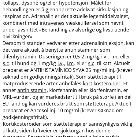
kollaps,
dyspné
og​/​eller
hypotensjon
. Målet for
behandlingen er å gjenopprette adekvat sirkulasjon og
respirasjon. Adrenalin er det aktuelle legemiddelvalget,
kombinert med
intravenøs
væsketilførsel som nevnt
under avsnittet «Behandling av alvorlige og livstruende
bivirkninger».
Dersom tilstanden vedvarer etter adrenalininjeksjon, kan
det være aktuelt å benytte
antihistaminer
som
difenhydramin. Doseringen er 0,5-2 mg/kg
i.v
.,
i.m
. eller
s.c
. til hund og 1 mg/kg
i.v
.,
i.m
. eller
s.c
. til katt. Aktuelt
preparat er ANTIHISTAMÍNICO SYVA 25 mg/ml inj. (krever
søknad om godkjenningsfritak). Som støtteterapi til
matproduserende arter anbefales
kortikosteroider
. Et
annet
antihistamin
, klorfenamin eller klorfeniramin, er
MRL-vurdert og er markedsført til bruk på storfe i en del
EU-land og kan vurderes brukt som støtteterapi. Aktuelt
preparat er Ancesol inj. 10 mg/ml (krever søknad om
godkjenningsfritak).
Kortikosteroider
som støtteterapi er sannsynligvis viktig
til katt, siden luftveier er sjokkorgan hos denne