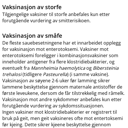
Vaksinasjon av storfe
Tilgjengelige vaksiner til storfe anbefales kun etter
forutgående vurdering av smitterisikoen.
Vaksinasjon av småfe
De fleste sauebesetningene har et innarbeidet opplegg
for vaksinasjon mot enterotoksemi. Vaksiner mot
enterotoksemi foreligger i kombinasjonsvaksiner som
inneholder antigener fra flere klostridiebakterier, og
eventuelt fra
Mannheimia haemolytica
og
Bibersteinia
trehalosi
(tidligere
Pasteurella
) (i samme vaksine).
Vaksinasjon av søyene 2-6 uker før lamming sikrer
lammene beskyttelse gjennom maternale antistoffer de
første leveukene, dersom de får tilstrekkelig med råmelk.
Vaksinasjon mot andre sykdommer anbefales kun etter
forutgående vurdering av sykdomssituasjonen.
Ingen vaksiner mot klostridiebakterier er registrert til
bruk på geit, men geit vaksineres ofte mot entertoksemi
før kjeing. Dette sikrer kjeene beskyttelse gjennom