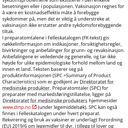
besetningen eller i populasjonen. Vaksinasjon regnes for
å være en kostnadseffektiv måte å forebygge
sykdommer på, men det er viktig å understreke at
vaksinasjon ikke erstatter andre sykdomsforebyggende
tiltak.
I preparatomtalene i Felleskatalogen (FK-tekst) gis
nøkkelinformasjon om indikasjoner, forsiktighetsregler,
bivirkninger og anbefalinger for grunn- og revaksinasjon.
Anbefalingene er veiledende og generelle, og tar ikke
høyde for ulike epidemiologiske forhold mellom land og
innen et land. Teksten baserer seg på
produktinformasjonen (SPC =Summary of Product
Characteristics) som er godkjent av
Direktoratet for
medisinske produkter
. Preparatomtaler (SPC) for
preparater med markedsføringstillatelse, ligger på
Direktoratet for medisinske produkters
hjemmesider
www.dmp.no
(under legemiddelsøk). SPC kan også
finnes i Felleskatalogen under hvert preparat.
Rekvirering og bruk av vaksiner er underlagt Forordning
(EU) 2019/6 om legemidler til dyr, i tillegg til lover og