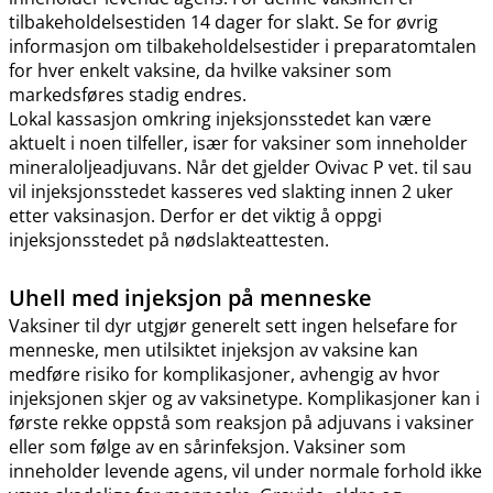
tilbakeholdelsestiden 14 dager for slakt. Se for øvrig
informasjon om tilbakeholdelsestider i preparatomtalen
for hver enkelt vaksine, da hvilke vaksiner som
markedsføres stadig endres.
Lokal kassasjon omkring injeksjonsstedet kan være
aktuelt i noen tilfeller, især for vaksiner som inneholder
mineraloljeadjuvans. Når det gjelder Ovivac P vet. til sau
vil injeksjonsstedet kasseres ved slakting innen 2 uker
etter vaksinasjon. Derfor er det viktig å oppgi
injeksjonsstedet på nødslakteattesten.
Uhell med injeksjon på menneske
Vaksiner til dyr utgjør generelt sett ingen helsefare for
menneske, men utilsiktet injeksjon av vaksine kan
medføre risiko for komplikasjoner, avhengig av hvor
injeksjonen skjer og av vaksinetype. Komplikasjoner kan i
første rekke oppstå som reaksjon på adjuvans i vaksiner
eller som følge av en sårinfeksjon. Vaksiner som
inneholder levende agens, vil under normale forhold ikke