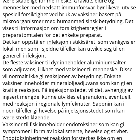
være skadelige for menneske. Gravide, eldre og
mennesker med nedsatt immunforsvar bør likevel utvise
spesiell forsiktighet ved bruk av vaksiner basert på
mikroorganismer med humanmedisinsk betydning. Det
vises til informasjon om forsiktighetsregler i
preparatomtalen for det enkelte preparat.
Det kan oppstå en
infeksjon
i stikksåret, som vanligvis er
lokal, men som i sjeldne tilfeller kan utvikle seg til en
generell
infeksjon
.
De fleste vaksiner til dyr inneholder aluminiumsalter
som adjuvans, i likhet med vaksiner til menneske. Disse
vil normalt ikke gi reaksjoner av betydning. Enkelte
vaksiner inneholder mineraloljeadjuvans som kan gi en
kraftig reaksjon. På injeksjonsstedet vil det, avhengig av
injisert mengde, kunne utvikles et granulom, eventuelt
med reaksjon i regionale lymfeknuter. Saponin kan i
noen tilfeller gi hevelse på injeksjonsstedet som kan
være sterkt kløende.
Vaksiner til fisk inneholder endotoksiner som kan gi
symptomer i form av lokal smerte, hevelse og stivhet.
Endotoksinbetinget reaksjon forsterkes ikke om en