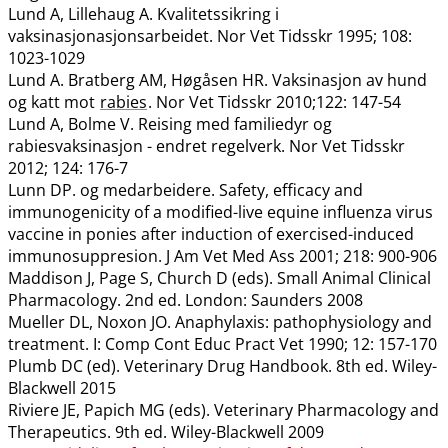
Lund A, Lillehaug A. Kvalitetssikring i
vaksinasjonasjonsarbeidet. Nor Vet Tidsskr 1995; 108:
1023-1029
Lund A. Bratberg AM, Høgåsen HR. Vaksinasjon av hund
og katt mot
rabies
. Nor Vet Tidsskr 2010;122: 147-54
Lund A, Bolme V. Reising med familiedyr og
rabiesvaksinasjon - endret regelverk. Nor Vet Tidsskr
2012; 124: 176-7
Lunn DP. og medarbeidere. Safety, efficacy and
immunogenicity of a modified-live equine influenza virus
vaccine in ponies after induction of exercised-induced
immunosuppresion. J Am Vet Med Ass 2001; 218: 900-906
Maddison J, Page S, Church D (eds). Small Animal Clinical
Pharmacology. 2nd ed. London: Saunders 2008
Mueller DL, Noxon JO. Anaphylaxis: pathophysiology and
treatment. I: Comp Cont Educ Pract Vet 1990; 12: 157-170
Plumb DC (ed). Veterinary Drug Handbook. 8th ed. Wiley-
Blackwell 2015
Riviere JE, Papich MG (eds). Veterinary Pharmacology and
Therapeutics. 9th ed. Wiley-Blackwell 2009