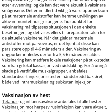
etter avvenning, og da kan det være aktuelt å vaksinere
smågrisene. Det er imidlertid viktig å være oppmerksom
på at maternale antistoffer kan hemme utviklingen av
aktiv immunitet hos grisungene. Tidspunktet for
vaksinering må tilpasses situasjonen i den enkelte
besetningen, og det vises ellers til preparatomtalen for
de aktuelle vaksinene. Når det gjelder maternale
antistoffer mot parvovirus, er det kjent at disse kan
persistere opp til 4-6 måneders alder. Vaksinering av
ungpurker innledes derfor fra 5,5-6 måneders alder.
Vaksinering kan medføre lokale reaksjoner på stikkstedet
som kan gi lokal kassasjon ved nødslakting. For å unngå
skade på verdifulle muskelgrupper, anbefales
standardisert injeksjonssted en håndsbredd bak øret,
både ved
intramuskulær
og
subkutan
injeksjon.
Vaksinasjon av hest
Tetanus
- og influensavaksine anbefales til alle hester.
Vaksinasjon mot herpesvirusinfeksjon kan være aktuelt,