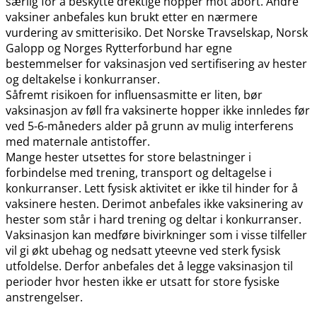
særlig for å beskytte drektige hopper mot abort. Andre
vaksiner anbefales kun brukt etter en nærmere
vurdering av smitterisiko. Det Norske Travselskap, Norsk
Galopp og Norges Rytterforbund har egne
bestemmelser for vaksinasjon ved sertifisering av hester
og deltakelse i konkurranser.
Såfremt risikoen for influensasmitte er liten, bør
vaksinasjon av føll fra vaksinerte hopper ikke innledes før
ved 5-6-måneders alder på grunn av mulig interferens
med maternale antistoffer.
Mange hester utsettes for store belastninger i
forbindelse med trening, transport og deltagelse i
konkurranser. Lett fysisk aktivitet er ikke til hinder for å
vaksinere hesten. Derimot anbefales ikke vaksinering av
hester som står i hard trening og deltar i konkurranser.
Vaksinasjon kan medføre bivirkninger som i visse tilfeller
vil gi økt ubehag og nedsatt yteevne ved sterk fysisk
utfoldelse. Derfor anbefales det å legge vaksinasjon til
perioder hvor hesten ikke er utsatt for store fysiske
anstrengelser.