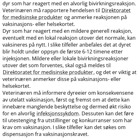
dyr som har reagert med en alvorlig bivirkningsreaksjon.
Veterinæren må rapportere hendelsen til
Direktoratet
for medisinske produkter
og anmerke reaksjonen på
vaksinasjons- eller helsekortet.
Dyr som har reagert med en mildere generell reaksjon,
eventuelt med en lokal reaksjon utover det normale, kan
vaksineres på nytt. I slike tilfeller anbefales det at dyret
blir holdt under oppsyn de første 6-12 timene etter
injeksjonen. Mildere eller lokale bivirkningsreaksjoner
utover det som forventes, skal også meldes til
Direktoratet for medisinske produkter
, og det er viktig at
veterinæren anmerker disse på vaksinasjons- eller
helsekortet.
Veterinæren må informere dyreeier om konsekvensene
av utelatt vaksinasjon, først og fremst om at dette kan
innebære manglende beskyttelse og dermed økt risiko
for en alvorlig
infeksjonssykdom
. Dessuten kan det føre
til utestenging fra utstillinger og konkurranser som har
krav om vaksinasjon. I slike tilfeller kan det søkes om
dispensasjon fra vaksinasjonskravet.