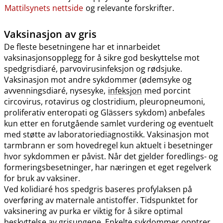
Mattilsynets nettside
og relevante forskrifter.
Vaksinasjon av gris
De fleste besetningene har et innarbeidet
vaksinasjonsopplegg for å sikre god beskyttelse mot
spedgrisdiaré, parvovirusinfeksjon og rødsjuke.
Vaksinasjon mot andre sykdommer (ødemsyke og
avvenningsdiaré, nysesyke,
infeksjon
med porcint
circovirus, rotavirus og clostridium, pleuropneumoni,
proliferativ enteropati og Glässers sykdom) anbefales
kun etter en forutgående samlet vurdering og eventuelt
med støtte av laboratoriediagnostikk. Vaksinasjon mot
tarmbrann er som hovedregel kun aktuelt i besetninger
hvor sykdommen er påvist. Når det gjelder foredlings- og
formeringsbesetninger, har næringen et eget regelverk
for bruk av vaksiner.
Ved kolidiaré hos spedgris baseres profylaksen på
overføring av maternale antistoffer. Tidspunktet for
vaksinering av purka er viktig for å sikre optimal
beskyttelse av grisungene. Enkelte sykdommer opptrer