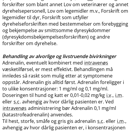
forskrifter som blant annet Lov om veterinærer og annet
dyrehelsepersonell, Lov om legemidler m.v., Forskrift om
legemidler til dyr, Forskrift som utfyller
dyrehelseforskriften med bestemmelser om forebygging
og bekjempelse av smittsomme dyresykdommer
(dyresykdomsbekjempelsesforskriften) og andre
forskrifter om dyrehelse.
Behandling av alvorlige og livstruende bivirkninger
Adrenalin, eventuelt kombinert med
intravenøs
væsketilførsel, er mest effektivt. Behandlingen må
innledes så raskt som mulig etter at symptomene
oppstår. Adrenalin gis alltid først. Adrenalin foreligger i
to ulike konsentrasjoner: 1 mg/ml og 0,1 mg​/​ml.
Doseringen til hund og katt er 0,01-0,02 mg/kg
i.v
.,
i.m
.
eller
s.c
. avhengig av hvor dårlig pasienten er. Ved
intravenøs
administrering bør Adrenalin 0,1 mg/ml
(katastrofeadrenalin) anvendes.
Til hest, storfe, småfe og gris gis adrenalin
s.c
. eller
i.m
.,
avhengig av hvor dårlig pasienten er, i konsentrasjonen