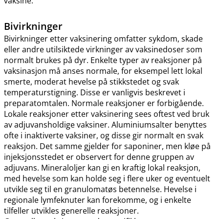
vaksine.
Bivirkninger
Bivirkninger etter vaksinering omfatter sykdom, skade
eller andre utilsiktede virkninger av vaksinedoser som
normalt brukes på dyr. Enkelte typer av reaksjoner på
vaksinasjon må anses normale, for eksempel lett lokal
smerte, moderat hevelse på stikkstedet og svak
temperaturstigning. Disse er vanligvis beskrevet i
preparatomtalen. Normale reaksjoner er forbigående.
Lokale reaksjoner etter vaksinering sees oftest ved bruk
av adjuvansholdige vaksiner. Aluminiumsalter benyttes
ofte i inaktiverte vaksiner, og disse gir normalt en svak
reaksjon. Det samme gjelder for saponiner, men kløe på
injeksjonsstedet er observert for denne gruppen av
adjuvans. Mineraloljer kan gi en kraftig lokal reaksjon,
med hevelse som kan holde seg i flere uker og eventuelt
utvikle seg til en granulomatøs betennelse. Hevelse i
regionale lymfeknuter kan forekomme, og i enkelte
tilfeller utvikles generelle reaksjoner.