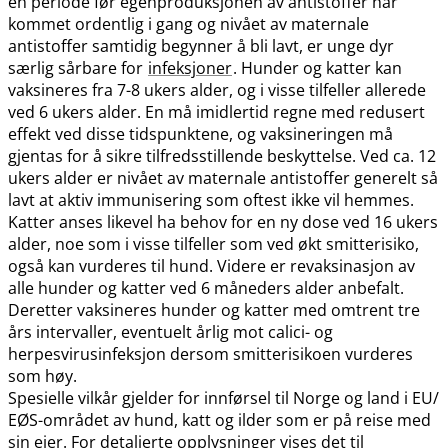
en periode før egenproduksjonen av antistoffer har
kommet ordentlig i gang og nivået av maternale
antistoffer samtidig begynner å bli lavt, er unge dyr
særlig sårbare for
infeksjoner
. Hunder og katter kan
vaksineres fra 7-8 ukers alder, og i visse tilfeller allerede
ved 6 ukers alder. En må imidlertid regne med redusert
effekt ved disse tidspunktene, og vaksineringen må
gjentas for å sikre tilfredsstillende beskyttelse. Ved ca. 12
ukers alder er nivået av maternale antistoffer generelt så
lavt at aktiv immunisering som oftest ikke vil hemmes.
Katter anses likevel ha behov for en ny dose ved 16 ukers
alder, noe som i visse tilfeller som ved økt smitterisiko,
også kan vurderes til hund. Videre er revaksinasjon av
alle hunder og katter ved 6 måneders alder anbefalt.
Deretter vaksineres hunder og katter med omtrent tre
års intervaller, eventuelt årlig mot calici- og
herpesvirusinfeksjon dersom smitterisikoen vurderes
som høy.
Spesielle vilkår gjelder for innførsel til Norge og land i EU​/​
EØS-området av hund, katt og ilder som er på reise med
sin eier. For detaljerte opplysninger vises det til