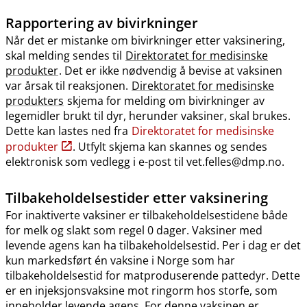
Rapportering av bivirkninger
Når det er mistanke om bivirkninger etter vaksinering,
skal melding sendes til
Direktoratet for medisinske
produkter
. Det er ikke nødvendig å bevise at vaksinen
var årsak til reaksjonen.
Direktoratet for medisinske
produkters
skjema for melding om bivirkninger av
legemidler brukt til dyr, herunder vaksiner, skal brukes.
Dette kan lastes ned fra
Direktoratet for medisinske
produkter
. Utfylt skjema kan skannes og sendes
elektronisk som vedlegg i e-post til vet.felles@dmp.no.
Tilbakeholdelsestider etter vaksinering
For inaktiverte vaksiner er tilbakeholdelsestidene både
for melk og slakt som regel 0 dager. Vaksiner med
levende agens kan ha tilbakeholdelsestid. Per i dag er det
kun markedsført én vaksine i Norge som har
tilbakeholdelsestid for matproduserende pattedyr. Dette
er en injeksjonsvaksine mot ringorm hos storfe, som
inneholder levende agens. For denne vaksinen er