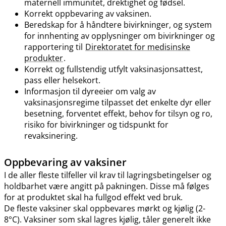
maternell immunitet, drektighet og fødsel.
Korrekt oppbevaring av vaksinen.
Beredskap for å håndtere bivirkninger, og system
for innhenting av opplysninger om bivirkninger og
rapportering til
Direktoratet for medisinske
produkter
.
Korrekt og fullstendig utfylt vaksinasjonsattest,
pass eller helsekort.
Informasjon til dyreeier om valg av
vaksinasjonsregime tilpasset det enkelte dyr eller
besetning, forventet effekt, behov for tilsyn og ro,
risiko for bivirkninger og tidspunkt for
revaksinering.
Oppbevaring av vaksiner
I de aller fleste tilfeller vil krav til lagringsbetingelser og
holdbarhet være angitt på pakningen. Disse må følges
for at produktet skal ha fullgod effekt ved bruk.
De fleste vaksiner skal oppbevares mørkt og kjølig (2-
8°C). Vaksiner som skal lagres kjølig, tåler generelt ikke