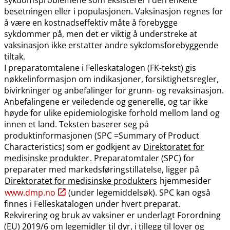
besetningen eller i populasjonen. Vaksinasjon regnes for
å være en kostnadseffektiv måte å forebygge
sykdommer på, men det er viktig å understreke at
vaksinasjon ikke erstatter andre sykdomsforebyggende
tiltak.
I preparatomtalene i Felleskatalogen (FK-tekst) gis
nøkkelinformasjon om indikasjoner, forsiktighetsregler,
bivirkninger og anbefalinger for grunn- og revaksinasjon.
Anbefalingene er veiledende og generelle, og tar ikke
høyde for ulike epidemiologiske forhold mellom land og
innen et land. Teksten baserer seg på
produktinformasjonen (SPC =Summary of Product
Characteristics) som er godkjent av
Direktoratet for
medisinske produkter
. Preparatomtaler (SPC) for
preparater med markedsføringstillatelse, ligger på
Direktoratet for medisinske produkters
hjemmesider
www.dmp.no
(under legemiddelsøk). SPC kan også
finnes i Felleskatalogen under hvert preparat.
Rekvirering og bruk av vaksiner er underlagt Forordning
(EU) 2019/6 om legemidler til dyr, i tillegg til lover og