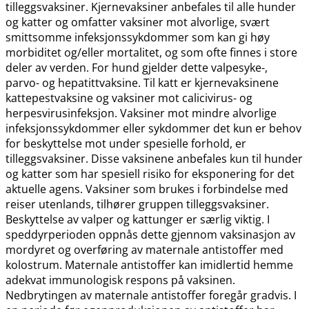
tilleggsvaksiner. Kjernevaksiner anbefales til alle hunder
og katter og omfatter vaksiner mot alvorlige, svært
smittsomme infeksjonssykdommer som kan gi høy
morbiditet og​/​eller mortalitet, og som ofte finnes i store
deler av verden. For hund gjelder dette valpesyke-,
parvo- og hepatittvaksine. Til katt er kjernevaksinene
kattepestvaksine og vaksiner mot calicivirus- og
herpesvirusinfeksjon. Vaksiner mot mindre alvorlige
infeksjonssykdommer eller sykdommer det kun er behov
for beskyttelse mot under spesielle forhold, er
tilleggsvaksiner. Disse vaksinene anbefales kun til hunder
og katter som har spesiell risiko for eksponering for det
aktuelle agens. Vaksiner som brukes i forbindelse med
reiser utenlands, tilhører gruppen tilleggsvaksiner.
Beskyttelse av valper og kattunger er særlig viktig. I
speddyrperioden oppnås dette gjennom vaksinasjon av
mordyret og overføring av maternale antistoffer med
kolostrum. Maternale antistoffer kan imidlertid hemme
adekvat immunologisk respons på vaksinen.
Nedbrytingen av maternale antistoffer foregår gradvis. I