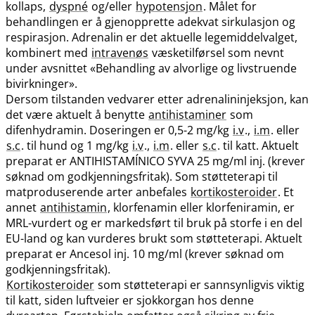
kollaps,
dyspné
og​/​eller
hypotensjon
. Målet for
behandlingen er å gjenopprette adekvat sirkulasjon og
respirasjon. Adrenalin er det aktuelle legemiddelvalget,
kombinert med
intravenøs
væsketilførsel som nevnt
under avsnittet «Behandling av alvorlige og livstruende
bivirkninger».
Dersom tilstanden vedvarer etter adrenalininjeksjon, kan
det være aktuelt å benytte
antihistaminer
som
difenhydramin. Doseringen er 0,5-2 mg/kg
i.v
.,
i.m
. eller
s.c
. til hund og 1 mg/kg
i.v
.,
i.m
. eller
s.c
. til katt. Aktuelt
preparat er ANTIHISTAMÍNICO SYVA 25 mg/ml inj. (krever
søknad om godkjenningsfritak). Som støtteterapi til
matproduserende arter anbefales
kortikosteroider
. Et
annet
antihistamin
, klorfenamin eller klorfeniramin, er
MRL-vurdert og er markedsført til bruk på storfe i en del
EU-land og kan vurderes brukt som støtteterapi. Aktuelt
preparat er Ancesol inj. 10 mg/ml (krever søknad om
godkjenningsfritak).
Kortikosteroider
som støtteterapi er sannsynligvis viktig
til katt, siden luftveier er sjokkorgan hos denne