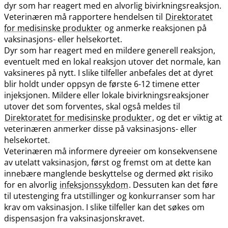
dyr som har reagert med en alvorlig bivirkningsreaksjon.
Veterinæren må rapportere hendelsen til
Direktoratet
for medisinske produkter
og anmerke reaksjonen på
vaksinasjons- eller helsekortet.
Dyr som har reagert med en mildere generell reaksjon,
eventuelt med en lokal reaksjon utover det normale, kan
vaksineres på nytt. I slike tilfeller anbefales det at dyret
blir holdt under oppsyn de første 6-12 timene etter
injeksjonen. Mildere eller lokale bivirkningsreaksjoner
utover det som forventes, skal også meldes til
Direktoratet for medisinske produkter
, og det er viktig at
veterinæren anmerker disse på vaksinasjons- eller
helsekortet.
Veterinæren må informere dyreeier om konsekvensene
av utelatt vaksinasjon, først og fremst om at dette kan
innebære manglende beskyttelse og dermed økt risiko
for en alvorlig
infeksjonssykdom
. Dessuten kan det føre
til utestenging fra utstillinger og konkurranser som har
krav om vaksinasjon. I slike tilfeller kan det søkes om
dispensasjon fra vaksinasjonskravet.