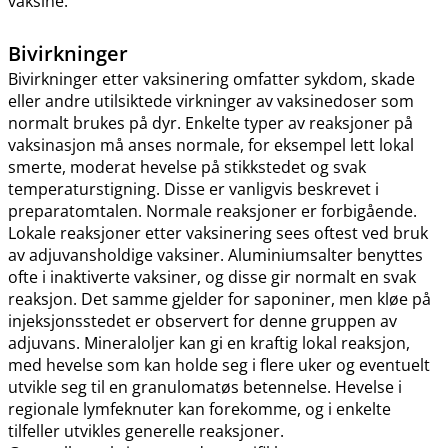
vaksine.
Bivirkninger
Bivirkninger etter vaksinering omfatter sykdom, skade
eller andre utilsiktede virkninger av vaksinedoser som
normalt brukes på dyr. Enkelte typer av reaksjoner på
vaksinasjon må anses normale, for eksempel lett lokal
smerte, moderat hevelse på stikkstedet og svak
temperaturstigning. Disse er vanligvis beskrevet i
preparatomtalen. Normale reaksjoner er forbigående.
Lokale reaksjoner etter vaksinering sees oftest ved bruk
av adjuvansholdige vaksiner. Aluminiumsalter benyttes
ofte i inaktiverte vaksiner, og disse gir normalt en svak
reaksjon. Det samme gjelder for saponiner, men kløe på
injeksjonsstedet er observert for denne gruppen av
adjuvans. Mineraloljer kan gi en kraftig lokal reaksjon,
med hevelse som kan holde seg i flere uker og eventuelt
utvikle seg til en granulomatøs betennelse. Hevelse i
regionale lymfeknuter kan forekomme, og i enkelte
tilfeller utvikles generelle reaksjoner.