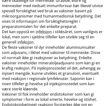
være skadelige for menneske. Gravide, eldre og
mennesker med nedsatt immunforsvar bør likevel utvise
spesiell forsiktighet ved bruk av vaksiner basert på
mikroorganismer med humanmedisinsk betydning. Det
vises til informasjon om forsiktighetsregler i
preparatomtalen for det enkelte preparat.
Det kan oppstå en
infeksjon
i stikksåret, som vanligvis er
lokal, men som i sjeldne tilfeller kan utvikle seg til en
generell
infeksjon
.
De fleste vaksiner til dyr inneholder aluminiumsalter
som adjuvans, i likhet med vaksiner til menneske. Disse
vil normalt ikke gi reaksjoner av betydning. Enkelte
vaksiner inneholder mineraloljeadjuvans som kan gi en
kraftig reaksjon. På injeksjonsstedet vil det, avhengig av
injisert mengde, kunne utvikles et granulom, eventuelt
med reaksjon i regionale lymfeknuter. Saponin kan i
noen tilfeller gi hevelse på injeksjonsstedet som kan
være sterkt kløende.
Vaksiner til fisk inneholder endotoksiner som kan gi
symptomer i form av lokal smerte, hevelse og stivhet.
Endotoksinbetinget reaksjon forsterkes ikke om en