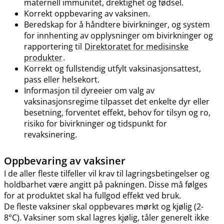
maternell immunitet, drektighet og fødsel.
Korrekt oppbevaring av vaksinen.
Beredskap for å håndtere bivirkninger, og system
for innhenting av opplysninger om bivirkninger og
rapportering til
Direktoratet for medisinske
produkter
.
Korrekt og fullstendig utfylt vaksinasjonsattest,
pass eller helsekort.
Informasjon til dyreeier om valg av
vaksinasjonsregime tilpasset det enkelte dyr eller
besetning, forventet effekt, behov for tilsyn og ro,
risiko for bivirkninger og tidspunkt for
revaksinering.
Oppbevaring av vaksiner
I de aller fleste tilfeller vil krav til lagringsbetingelser og
holdbarhet være angitt på pakningen. Disse må følges
for at produktet skal ha fullgod effekt ved bruk.
De fleste vaksiner skal oppbevares mørkt og kjølig (2-
8°C). Vaksiner som skal lagres kjølig, tåler generelt ikke