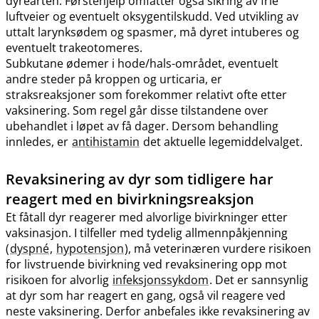
dyrearten. Førstehjelp omfatter også sikring av frie
luftveier og eventuelt oksygentilskudd. Ved utvikling av
uttalt larynksødem og spasmer, må dyret intuberes og
eventuelt trakeotomeres.
Subkutane ødemer i hode​/​hals-området, eventuelt
andre steder på kroppen og urticaria, er
straksreaksjoner som forekommer relativt ofte etter
vaksinering. Som regel går disse tilstandene over
ubehandlet i løpet av få dager. Dersom behandling
innledes, er
antihistamin
det aktuelle legemiddelvalget.
Revaksinering av dyr som tidligere har
reagert med en bivirkningsreaksjon
Et fåtall dyr reagerer med alvorlige bivirkninger etter
vaksinasjon. I tilfeller med tydelig allmennpåkjenning
(
dyspné
,
hypotensjon
), må veterinæren vurdere risikoen
for livstruende bivirkning ved revaksinering opp mot
risikoen for alvorlig
infeksjonssykdom
. Det er sannsynlig
at dyr som har reagert en gang, også vil reagere ved
neste vaksinering. Derfor anbefales ikke revaksinering av