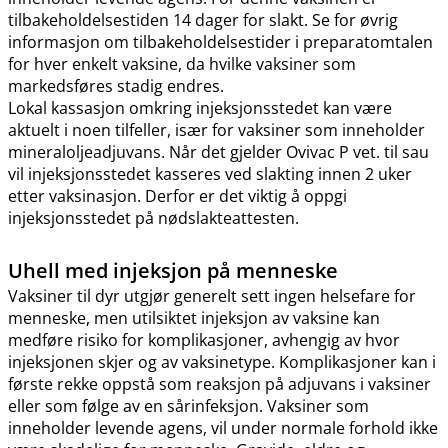
tilbakeholdelsestiden 14 dager for slakt. Se for øvrig
informasjon om tilbakeholdelsestider i preparatomtalen
for hver enkelt vaksine, da hvilke vaksiner som
markedsføres stadig endres.
Lokal kassasjon omkring injeksjonsstedet kan være
aktuelt i noen tilfeller, især for vaksiner som inneholder
mineraloljeadjuvans. Når det gjelder Ovivac P vet. til sau
vil injeksjonsstedet kasseres ved slakting innen 2 uker
etter vaksinasjon. Derfor er det viktig å oppgi
injeksjonsstedet på nødslakteattesten.
Uhell med injeksjon på menneske
Vaksiner til dyr utgjør generelt sett ingen helsefare for
menneske, men utilsiktet injeksjon av vaksine kan
medføre risiko for komplikasjoner, avhengig av hvor
injeksjonen skjer og av vaksinetype. Komplikasjoner kan i
første rekke oppstå som reaksjon på adjuvans i vaksiner
eller som følge av en sårinfeksjon. Vaksiner som
inneholder levende agens, vil under normale forhold ikke