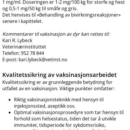
1 mg​/​ml. Doseringen er 1-2 mg/100 kg for storfe og hest
og 0,5-1 mg/50 kg til småfe og gris.
Det henvises til «Behandling av bivirkningsreaksjoner»
senere i kapittelet.
Kommentarer til vaksinasjon av dyr kan rettes til:
Kari R. Lybeck
Veterinærinstituttet
Telefon: 952 78 844
E-post: kari.lybeck@vetinst.no
Kvalitetssikring av vaksinasjonsarbeidet
Kvalitetssikring er av grunnleggende betydning for
utfallet av en vaksinasjon. Viktige punkter omfatter:
Riktig vaksinasjonsteknikk med hensyn til
injeksjonssted, aseptikk osv.
Optimal vaksinasjonsprosedyre som tar hensyn til
forhold som helsestatus, tiden det tar å utvikle
immunitet, tidsperiode for sykdomsrisiko,