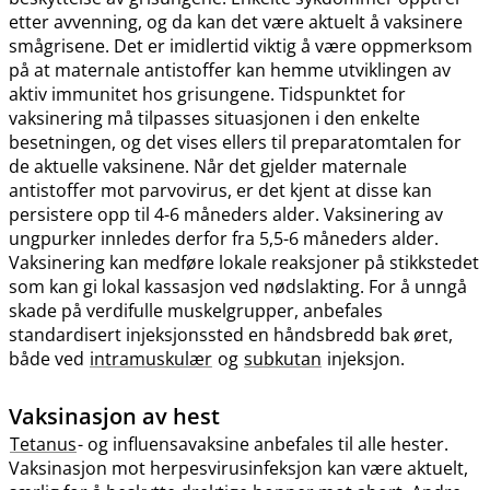
etter avvenning, og da kan det være aktuelt å vaksinere
smågrisene. Det er imidlertid viktig å være oppmerksom
på at maternale antistoffer kan hemme utviklingen av
aktiv immunitet hos grisungene. Tidspunktet for
vaksinering må tilpasses situasjonen i den enkelte
besetningen, og det vises ellers til preparatomtalen for
de aktuelle vaksinene. Når det gjelder maternale
antistoffer mot parvovirus, er det kjent at disse kan
persistere opp til 4-6 måneders alder. Vaksinering av
ungpurker innledes derfor fra 5,5-6 måneders alder.
Vaksinering kan medføre lokale reaksjoner på stikkstedet
som kan gi lokal kassasjon ved nødslakting. For å unngå
skade på verdifulle muskelgrupper, anbefales
standardisert injeksjonssted en håndsbredd bak øret,
både ved
intramuskulær
og
subkutan
injeksjon.
Vaksinasjon av hest
Tetanus
- og influensavaksine anbefales til alle hester.
Vaksinasjon mot herpesvirusinfeksjon kan være aktuelt,