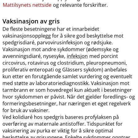
Mattilsynets nettside
og relevante forskrifter.
Vaksinasjon av gris
De fleste besetningene har et innarbeidet
vaksinasjonsopplegg for å sikre god beskyttelse mot
spedgrisdiaré, parvovirusinfeksjon og rødsjuke.
Vaksinasjon mot andre sykdommer (ødemsyke og
avvenningsdiaré, nysesyke,
infeksjon
med porcint
circovirus, rotavirus og clostridium, pleuropneumoni,
proliferativ enteropati og Glässers sykdom) anbefales
kun etter en forutgående samlet vurdering og eventuelt
med støtte av laboratoriediagnostikk. Vaksinasjon mot
tarmbrann er som hovedregel kun aktuelt i besetninger
hvor sykdommen er påvist. Når det gjelder foredlings- og
formeringsbesetninger, har næringen et eget regelverk
for bruk av vaksiner.
Ved kolidiaré hos spedgris baseres profylaksen på
overføring av maternale antistoffer. Tidspunktet for
vaksinering av purka er viktig for å sikre optimal
beskyttelse av grisungene. Enkelte sykdommer opptrer