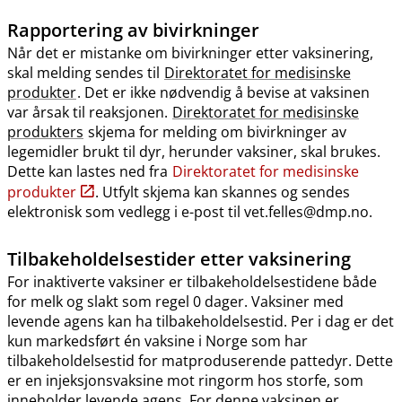
Rapportering av bivirkninger
Når det er mistanke om bivirkninger etter vaksinering,
skal melding sendes til
Direktoratet for medisinske
produkter
. Det er ikke nødvendig å bevise at vaksinen
var årsak til reaksjonen.
Direktoratet for medisinske
produkters
skjema for melding om bivirkninger av
legemidler brukt til dyr, herunder vaksiner, skal brukes.
Dette kan lastes ned fra
Direktoratet for medisinske
produkter
. Utfylt skjema kan skannes og sendes
elektronisk som vedlegg i e-post til vet.felles@dmp.no.
Tilbakeholdelsestider etter vaksinering
For inaktiverte vaksiner er tilbakeholdelsestidene både
for melk og slakt som regel 0 dager. Vaksiner med
levende agens kan ha tilbakeholdelsestid. Per i dag er det
kun markedsført én vaksine i Norge som har
tilbakeholdelsestid for matproduserende pattedyr. Dette
er en injeksjonsvaksine mot ringorm hos storfe, som
inneholder levende agens. For denne vaksinen er