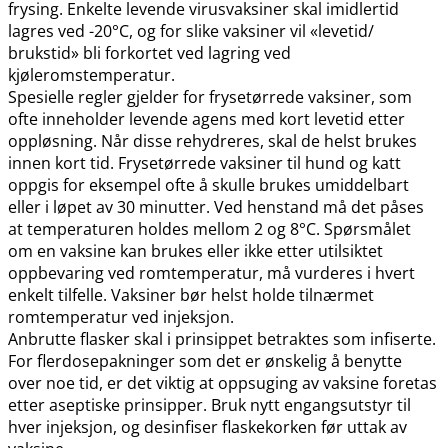
frysing. Enkelte levende virusvaksiner skal imidlertid
lagres ved -20°C, og for slike vaksiner vil «levetid​/​
brukstid» bli forkortet ved lagring ved
kjøleromstemperatur.
Spesielle regler gjelder for frysetørrede vaksiner, som
ofte inneholder levende agens med kort levetid etter
oppløsning. Når disse rehydreres, skal de helst brukes
innen kort tid. Frysetørrede vaksiner til hund og katt
oppgis for eksempel ofte å skulle brukes umiddelbart
eller i løpet av 30 minutter. Ved henstand må det påses
at temperaturen holdes mellom 2 og 8°C. Spørsmålet
om en vaksine kan brukes eller ikke etter utilsiktet
oppbevaring ved romtemperatur, må vurderes i hvert
enkelt tilfelle. Vaksiner bør helst holde tilnærmet
romtemperatur ved injeksjon.
Anbrutte flasker skal i prinsippet betraktes som infiserte.
For flerdosepakninger som det er ønskelig å benytte
over noe tid, er det viktig at oppsuging av vaksine foretas
etter aseptiske prinsipper. Bruk nytt engangsutstyr til
hver injeksjon, og desinfiser flaskekorken før uttak av