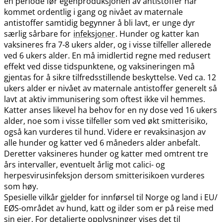
en periode før egenproduksjonen av antistoffer har
kommet ordentlig i gang og nivået av maternale
antistoffer samtidig begynner å bli lavt, er unge dyr
særlig sårbare for
infeksjoner
. Hunder og katter kan
vaksineres fra 7-8 ukers alder, og i visse tilfeller allerede
ved 6 ukers alder. En må imidlertid regne med redusert
effekt ved disse tidspunktene, og vaksineringen må
gjentas for å sikre tilfredsstillende beskyttelse. Ved ca. 12
ukers alder er nivået av maternale antistoffer generelt så
lavt at aktiv immunisering som oftest ikke vil hemmes.
Katter anses likevel ha behov for en ny dose ved 16 ukers
alder, noe som i visse tilfeller som ved økt smitterisiko,
også kan vurderes til hund. Videre er revaksinasjon av
alle hunder og katter ved 6 måneders alder anbefalt.
Deretter vaksineres hunder og katter med omtrent tre
års intervaller, eventuelt årlig mot calici- og
herpesvirusinfeksjon dersom smitterisikoen vurderes
som høy.
Spesielle vilkår gjelder for innførsel til Norge og land i EU​/​
EØS-området av hund, katt og ilder som er på reise med
sin eier. For detaljerte opplysninger vises det til