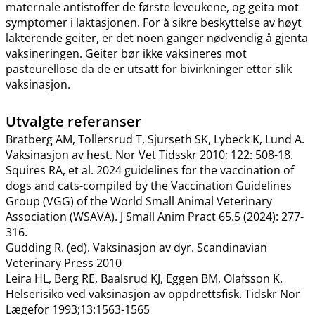
maternale antistoffer de første leveukene, og geita mot
symptomer i laktasjonen. For å sikre beskyttelse av høyt
lakterende geiter, er det noen ganger nødvendig å gjenta
vaksineringen. Geiter bør ikke vaksineres mot
pasteurellose da de er utsatt for bivirkninger etter slik
vaksinasjon.
Utvalgte referanser
Bratberg AM, Tollersrud T, Sjurseth SK, Lybeck K, Lund A.
Vaksinasjon av hest. Nor Vet Tidsskr 2010; 122: 508-18.
Squires RA, et al. 2024 guidelines for the vaccination of
dogs and cats-compiled by the Vaccination Guidelines
Group (VGG) of the World Small Animal Veterinary
Association (WSAVA). J Small Anim Pract 65.5 (2024): 277-
316.
Gudding R. (ed). Vaksinasjon av dyr. Scandinavian
Veterinary Press 2010
Leira HL, Berg RE, Baalsrud KJ, Eggen BM, Olafsson K.
Helserisiko ved vaksinasjon av oppdrettsfisk. Tidskr Nor
Lægefor 1993;13:1563-1565