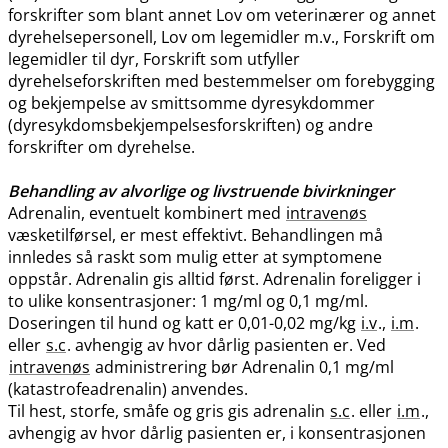
forskrifter som blant annet Lov om veterinærer og annet
dyrehelsepersonell, Lov om legemidler m.v., Forskrift om
legemidler til dyr, Forskrift som utfyller
dyrehelseforskriften med bestemmelser om forebygging
og bekjempelse av smittsomme dyresykdommer
(dyresykdomsbekjempelsesforskriften) og andre
forskrifter om dyrehelse.
Behandling av alvorlige og livstruende bivirkninger
Adrenalin, eventuelt kombinert med
intravenøs
væsketilførsel, er mest effektivt. Behandlingen må
innledes så raskt som mulig etter at symptomene
oppstår. Adrenalin gis alltid først. Adrenalin foreligger i
to ulike konsentrasjoner: 1 mg/ml og 0,1 mg​/​ml.
Doseringen til hund og katt er 0,01-0,02 mg/kg
i.v
.,
i.m
.
eller
s.c
. avhengig av hvor dårlig pasienten er. Ved
intravenøs
administrering bør Adrenalin 0,1 mg/ml
(katastrofeadrenalin) anvendes.
Til hest, storfe, småfe og gris gis adrenalin
s.c
. eller
i.m
.,
avhengig av hvor dårlig pasienten er, i konsentrasjonen