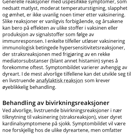
Generelle reaksjoner med uspesifikke symptomer, som
nedsatt matlyst, moderat temperaturstigning, slapphet
og ømhet, er ikke uvanlig noen timer etter vaksinering.
Slike reaksjoner er vanligvis forbigående, og årsakene
kan bero på effekten av ulike stoffer i vaksinen eller
produksjon av signalstoffer som følge av
immunresponsen. I enkelte tilfeller utløser vaksinering
immunologisk betingede hypersensitivitetsreaksjoner,
der straksreaksjonen med frigjøring av en rekke
mediatorsubstanser (blant annet histamin) synes å
forekomme oftest. Symptombildet varierer avhengig av
dyreart. I de mest alvorlige tilfellene kan det utvikle seg til
en livstruende
anafylaktisk reaksjon
som krever
øyeblikkelig behandling.
Behandling av bivirkningsreaksjoner
Ved alvorlige, livstruende bivirkningsreaksjoner i nær
tilknytning til vaksinering (straksreaksjon), viser dyret
kardinalsymptomene på sjokk. Symptombildet vil være
noe forskjellig hos de ulike dyreartene, men omfatter