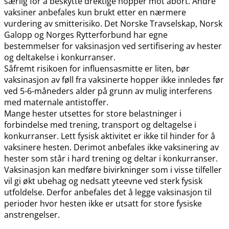
særlig for å beskytte drektige hopper mot abort. Andre
vaksiner anbefales kun brukt etter en nærmere
vurdering av smitterisiko. Det Norske Travselskap, Norsk
Galopp og Norges Rytterforbund har egne
bestemmelser for vaksinasjon ved sertifisering av hester
og deltakelse i konkurranser.
Såfremt risikoen for influensasmitte er liten, bør
vaksinasjon av føll fra vaksinerte hopper ikke innledes før
ved 5-6-måneders alder på grunn av mulig interferens
med maternale antistoffer.
Mange hester utsettes for store belastninger i
forbindelse med trening, transport og deltagelse i
konkurranser. Lett fysisk aktivitet er ikke til hinder for å
vaksinere hesten. Derimot anbefales ikke vaksinering av
hester som står i hard trening og deltar i konkurranser.
Vaksinasjon kan medføre bivirkninger som i visse tilfeller
vil gi økt ubehag og nedsatt yteevne ved sterk fysisk
utfoldelse. Derfor anbefales det å legge vaksinasjon til
perioder hvor hesten ikke er utsatt for store fysiske
anstrengelser.