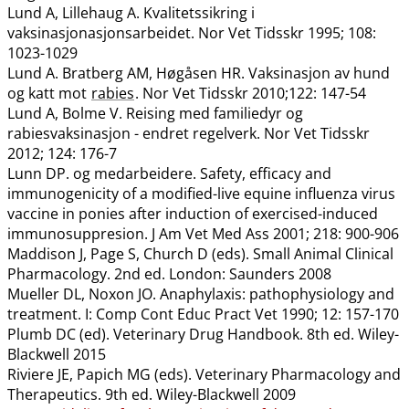
Lund A, Lillehaug A. Kvalitetssikring i
vaksinasjonasjonsarbeidet. Nor Vet Tidsskr 1995; 108:
1023-1029
Lund A. Bratberg AM, Høgåsen HR. Vaksinasjon av hund
og katt mot
rabies
. Nor Vet Tidsskr 2010;122: 147-54
Lund A, Bolme V. Reising med familiedyr og
rabiesvaksinasjon - endret regelverk. Nor Vet Tidsskr
2012; 124: 176-7
Lunn DP. og medarbeidere. Safety, efficacy and
immunogenicity of a modified-live equine influenza virus
vaccine in ponies after induction of exercised-induced
immunosuppresion. J Am Vet Med Ass 2001; 218: 900-906
Maddison J, Page S, Church D (eds). Small Animal Clinical
Pharmacology. 2nd ed. London: Saunders 2008
Mueller DL, Noxon JO. Anaphylaxis: pathophysiology and
treatment. I: Comp Cont Educ Pract Vet 1990; 12: 157-170
Plumb DC (ed). Veterinary Drug Handbook. 8th ed. Wiley-
Blackwell 2015
Riviere JE, Papich MG (eds). Veterinary Pharmacology and
Therapeutics. 9th ed. Wiley-Blackwell 2009