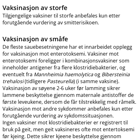
Vaksinasjon av storfe
Tilgjengelige vaksiner til storfe anbefales kun etter
forutgående vurdering av smitterisikoen.
Vaksinasjon av småfe
De fleste sauebesetningene har et innarbeidet opplegg
for vaksinasjon mot enterotoksemi. Vaksiner mot
enterotoksemi foreligger i kombinasjonsvaksiner som
inneholder antigener fra flere klostridiebakterier, og
eventuelt fra
Mannheimia haemolytica
og
Bibersteinia
trehalosi
(tidligere
Pasteurella
) (i samme vaksine).
Vaksinasjon av søyene 2-6 uker før lamming sikrer
lammene beskyttelse gjennom maternale antistoffer de
første leveukene, dersom de får tilstrekkelig med råmelk.
Vaksinasjon mot andre sykdommer anbefales kun etter
forutgående vurdering av sykdomssituasjonen.
Ingen vaksiner mot klostridiebakterier er registrert til
bruk på geit, men geit vaksineres ofte mot entertoksemi
før kjeing. Dette sikrer kjeene beskyttelse gjennom