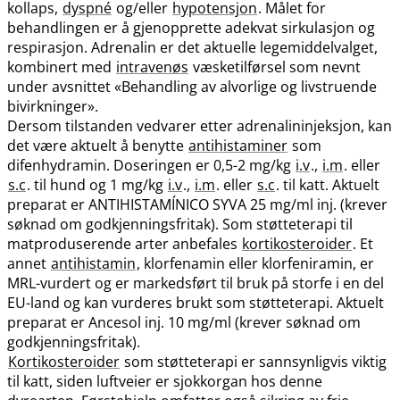
kollaps,
dyspné
og​/​eller
hypotensjon
. Målet for
behandlingen er å gjenopprette adekvat sirkulasjon og
respirasjon. Adrenalin er det aktuelle legemiddelvalget,
kombinert med
intravenøs
væsketilførsel som nevnt
under avsnittet «Behandling av alvorlige og livstruende
bivirkninger».
Dersom tilstanden vedvarer etter adrenalininjeksjon, kan
det være aktuelt å benytte
antihistaminer
som
difenhydramin. Doseringen er 0,5-2 mg/kg
i.v
.,
i.m
. eller
s.c
. til hund og 1 mg/kg
i.v
.,
i.m
. eller
s.c
. til katt. Aktuelt
preparat er ANTIHISTAMÍNICO SYVA 25 mg/ml inj. (krever
søknad om godkjenningsfritak). Som støtteterapi til
matproduserende arter anbefales
kortikosteroider
. Et
annet
antihistamin
, klorfenamin eller klorfeniramin, er
MRL-vurdert og er markedsført til bruk på storfe i en del
EU-land og kan vurderes brukt som støtteterapi. Aktuelt
preparat er Ancesol inj. 10 mg/ml (krever søknad om
godkjenningsfritak).
Kortikosteroider
som støtteterapi er sannsynligvis viktig
til katt, siden luftveier er sjokkorgan hos denne