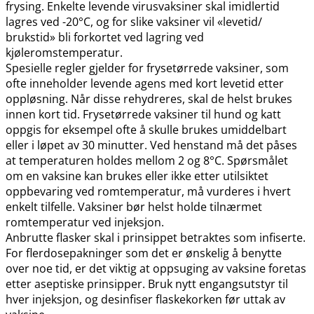
frysing. Enkelte levende virusvaksiner skal imidlertid
lagres ved -20°C, og for slike vaksiner vil «levetid​/​
brukstid» bli forkortet ved lagring ved
kjøleromstemperatur.
Spesielle regler gjelder for frysetørrede vaksiner, som
ofte inneholder levende agens med kort levetid etter
oppløsning. Når disse rehydreres, skal de helst brukes
innen kort tid. Frysetørrede vaksiner til hund og katt
oppgis for eksempel ofte å skulle brukes umiddelbart
eller i løpet av 30 minutter. Ved henstand må det påses
at temperaturen holdes mellom 2 og 8°C. Spørsmålet
om en vaksine kan brukes eller ikke etter utilsiktet
oppbevaring ved romtemperatur, må vurderes i hvert
enkelt tilfelle. Vaksiner bør helst holde tilnærmet
romtemperatur ved injeksjon.
Anbrutte flasker skal i prinsippet betraktes som infiserte.
For flerdosepakninger som det er ønskelig å benytte
over noe tid, er det viktig at oppsuging av vaksine foretas
etter aseptiske prinsipper. Bruk nytt engangsutstyr til
hver injeksjon, og desinfiser flaskekorken før uttak av