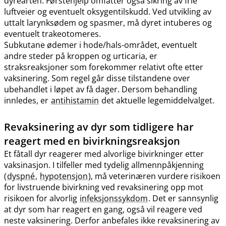
dyrearten. Førstehjelp omfatter også sikring av frie
luftveier og eventuelt oksygentilskudd. Ved utvikling av
uttalt larynksødem og spasmer, må dyret intuberes og
eventuelt trakeotomeres.
Subkutane ødemer i hode​/​hals-området, eventuelt
andre steder på kroppen og urticaria, er
straksreaksjoner som forekommer relativt ofte etter
vaksinering. Som regel går disse tilstandene over
ubehandlet i løpet av få dager. Dersom behandling
innledes, er
antihistamin
det aktuelle legemiddelvalget.
Revaksinering av dyr som tidligere har
reagert med en bivirkningsreaksjon
Et fåtall dyr reagerer med alvorlige bivirkninger etter
vaksinasjon. I tilfeller med tydelig allmennpåkjenning
(
dyspné
,
hypotensjon
), må veterinæren vurdere risikoen
for livstruende bivirkning ved revaksinering opp mot
risikoen for alvorlig
infeksjonssykdom
. Det er sannsynlig
at dyr som har reagert en gang, også vil reagere ved
neste vaksinering. Derfor anbefales ikke revaksinering av