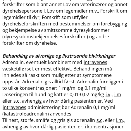
forskrifter som blant annet Lov om veterinærer og annet
dyrehelsepersonell, Lov om legemidler m.v., Forskrift om
legemidler til dyr, Forskrift som utfyller
dyrehelseforskriften med bestemmelser om forebygging
og bekjempelse av smittsomme dyresykdommer
(dyresykdomsbekjempelsesforskriften) og andre
forskrifter om dyrehelse.
Behandling av alvorlige og livstruende bivirkninger
Adrenalin, eventuelt kombinert med
intravenøs
væsketilførsel, er mest effektivt. Behandlingen må
innledes så raskt som mulig etter at symptomene
oppstår. Adrenalin gis alltid først. Adrenalin foreligger i
to ulike konsentrasjoner: 1 mg/ml og 0,1 mg​/​ml.
Doseringen til hund og katt er 0,01-0,02 mg/kg
i.v
.,
i.m
.
eller
s.c
. avhengig av hvor dårlig pasienten er. Ved
intravenøs
administrering bør Adrenalin 0,1 mg/ml
(katastrofeadrenalin) anvendes.
Til hest, storfe, småfe og gris gis adrenalin
s.c
. eller
i.m
.,
avhengig av hvor dårlig pasienten er, i konsentrasjonen