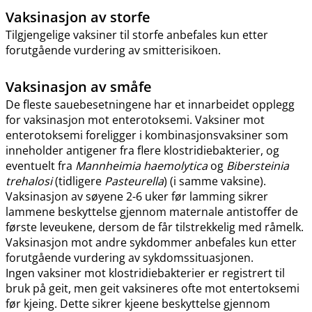
Vaksinasjon av storfe
Tilgjengelige vaksiner til storfe anbefales kun etter
forutgående vurdering av smitterisikoen.
Vaksinasjon av småfe
De fleste sauebesetningene har et innarbeidet opplegg
for vaksinasjon mot enterotoksemi. Vaksiner mot
enterotoksemi foreligger i kombinasjonsvaksiner som
inneholder antigener fra flere klostridiebakterier, og
eventuelt fra
Mannheimia haemolytica
og
Bibersteinia
trehalosi
(tidligere
Pasteurella
) (i samme vaksine).
Vaksinasjon av søyene 2-6 uker før lamming sikrer
lammene beskyttelse gjennom maternale antistoffer de
første leveukene, dersom de får tilstrekkelig med råmelk.
Vaksinasjon mot andre sykdommer anbefales kun etter
forutgående vurdering av sykdomssituasjonen.
Ingen vaksiner mot klostridiebakterier er registrert til
bruk på geit, men geit vaksineres ofte mot entertoksemi
før kjeing. Dette sikrer kjeene beskyttelse gjennom