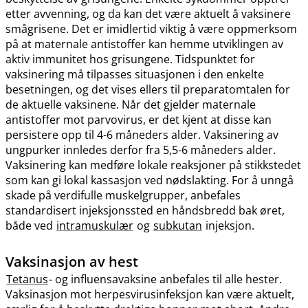
etter avvenning, og da kan det være aktuelt å vaksinere
smågrisene. Det er imidlertid viktig å være oppmerksom
på at maternale antistoffer kan hemme utviklingen av
aktiv immunitet hos grisungene. Tidspunktet for
vaksinering må tilpasses situasjonen i den enkelte
besetningen, og det vises ellers til preparatomtalen for
de aktuelle vaksinene. Når det gjelder maternale
antistoffer mot parvovirus, er det kjent at disse kan
persistere opp til 4-6 måneders alder. Vaksinering av
ungpurker innledes derfor fra 5,5-6 måneders alder.
Vaksinering kan medføre lokale reaksjoner på stikkstedet
som kan gi lokal kassasjon ved nødslakting. For å unngå
skade på verdifulle muskelgrupper, anbefales
standardisert injeksjonssted en håndsbredd bak øret,
både ved
intramuskulær
og
subkutan
injeksjon.
Vaksinasjon av hest
Tetanus
- og influensavaksine anbefales til alle hester.
Vaksinasjon mot herpesvirusinfeksjon kan være aktuelt,