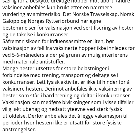
særlig for å beskytte drektige hopper mot abort. Andre
vaksiner anbefales kun brukt etter en nærmere
vurdering av smitterisiko. Det Norske Travselskap, Norsk
Galopp og Norges Rytterforbund har egne
bestemmelser for vaksinasjon ved sertifisering av hester
og deltakelse i konkurranser.
Såfremt risikoen for influensasmitte er liten, bør
vaksinasjon av føll fra vaksinerte hopper ikke innledes før
ved 5-6-måneders alder på grunn av mulig interferens
med maternale antistoffer.
Mange hester utsettes for store belastninger i
forbindelse med trening, transport og deltagelse i
konkurranser. Lett fysisk aktivitet er ikke til hinder for å
vaksinere hesten. Derimot anbefales ikke vaksinering av
hester som står i hard trening og deltar i konkurranser.
Vaksinasjon kan medføre bivirkninger som i visse tilfeller
vil gi økt ubehag og nedsatt yteevne ved sterk fysisk
utfoldelse. Derfor anbefales det å legge vaksinasjon til
perioder hvor hesten ikke er utsatt for store fysiske
anstrengelser.