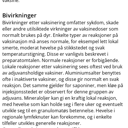
vaksine.
Bivirkninger
Bivirkninger etter vaksinering omfatter sykdom, skade
eller andre utilsiktede virkninger av vaksinedoser som
normalt brukes på dyr. Enkelte typer av reaksjoner på
vaksinasjon må anses normale, for eksempel lett lokal
smerte, moderat hevelse på stikkstedet og svak
temperaturstigning. Disse er vanligvis beskrevet i
preparatomtalen. Normale reaksjoner er forbigående.
Lokale reaksjoner etter vaksinering sees oftest ved bruk
av adjuvansholdige vaksiner. Aluminiumsalter benyttes
ofte i inaktiverte vaksiner, og disse gir normalt en svak
reaksjon. Det samme gjelder for saponiner, men kløe på
injeksjonsstedet er observert for denne gruppen av
adjuvans. Mineraloljer kan gi en kraftig lokal reaksjon,
med hevelse som kan holde seg i flere uker og eventuelt
utvikle seg til en granulomatøs betennelse. Hevelse i
regionale lymfeknuter kan forekomme, og i enkelte
tilfeller utvikles generelle reaksjoner.