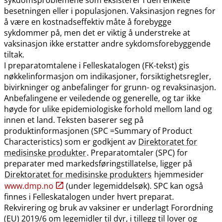
besetningen eller i populasjonen. Vaksinasjon regnes for
å være en kostnadseffektiv måte å forebygge
sykdommer på, men det er viktig å understreke at
vaksinasjon ikke erstatter andre sykdomsforebyggende
tiltak.
I preparatomtalene i Felleskatalogen (FK-tekst) gis
nøkkelinformasjon om indikasjoner, forsiktighetsregler,
bivirkninger og anbefalinger for grunn- og revaksinasjon.
Anbefalingene er veiledende og generelle, og tar ikke
høyde for ulike epidemiologiske forhold mellom land og
innen et land. Teksten baserer seg på
produktinformasjonen (SPC =Summary of Product
Characteristics) som er godkjent av
Direktoratet for
medisinske produkter
. Preparatomtaler (SPC) for
preparater med markedsføringstillatelse, ligger på
Direktoratet for medisinske produkters
hjemmesider
www.dmp.no
(under legemiddelsøk). SPC kan også
finnes i Felleskatalogen under hvert preparat.
Rekvirering og bruk av vaksiner er underlagt Forordning
(EU) 2019/6 om legemidler til dyr, i tillegg til lover og