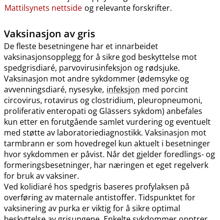
Mattilsynets nettside
og relevante forskrifter.
Vaksinasjon av gris
De fleste besetningene har et innarbeidet
vaksinasjonsopplegg for å sikre god beskyttelse mot
spedgrisdiaré, parvovirusinfeksjon og rødsjuke.
Vaksinasjon mot andre sykdommer (ødemsyke og
avvenningsdiaré, nysesyke,
infeksjon
med porcint
circovirus, rotavirus og clostridium, pleuropneumoni,
proliferativ enteropati og Glässers sykdom) anbefales
kun etter en forutgående samlet vurdering og eventuelt
med støtte av laboratoriediagnostikk. Vaksinasjon mot
tarmbrann er som hovedregel kun aktuelt i besetninger
hvor sykdommen er påvist. Når det gjelder foredlings- og
formeringsbesetninger, har næringen et eget regelverk
for bruk av vaksiner.
Ved kolidiaré hos spedgris baseres profylaksen på
overføring av maternale antistoffer. Tidspunktet for
vaksinering av purka er viktig for å sikre optimal
beskyttelse av grisungene. Enkelte sykdommer opptrer