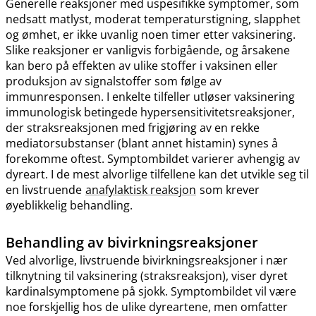
Generelle reaksjoner med uspesifikke symptomer, som
nedsatt matlyst, moderat temperaturstigning, slapphet
og ømhet, er ikke uvanlig noen timer etter vaksinering.
Slike reaksjoner er vanligvis forbigående, og årsakene
kan bero på effekten av ulike stoffer i vaksinen eller
produksjon av signalstoffer som følge av
immunresponsen. I enkelte tilfeller utløser vaksinering
immunologisk betingede hypersensitivitetsreaksjoner,
der straksreaksjonen med frigjøring av en rekke
mediatorsubstanser (blant annet histamin) synes å
forekomme oftest. Symptombildet varierer avhengig av
dyreart. I de mest alvorlige tilfellene kan det utvikle seg til
en livstruende
anafylaktisk reaksjon
som krever
øyeblikkelig behandling.
Behandling av bivirkningsreaksjoner
Ved alvorlige, livstruende bivirkningsreaksjoner i nær
tilknytning til vaksinering (straksreaksjon), viser dyret
kardinalsymptomene på sjokk. Symptombildet vil være
noe forskjellig hos de ulike dyreartene, men omfatter