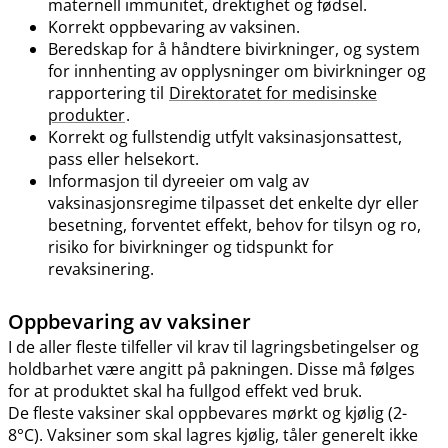
maternell immunitet, drektighet og fødsel.
Korrekt oppbevaring av vaksinen.
Beredskap for å håndtere bivirkninger, og system
for innhenting av opplysninger om bivirkninger og
rapportering til
Direktoratet for medisinske
produkter
.
Korrekt og fullstendig utfylt vaksinasjonsattest,
pass eller helsekort.
Informasjon til dyreeier om valg av
vaksinasjonsregime tilpasset det enkelte dyr eller
besetning, forventet effekt, behov for tilsyn og ro,
risiko for bivirkninger og tidspunkt for
revaksinering.
Oppbevaring av vaksiner
I de aller fleste tilfeller vil krav til lagringsbetingelser og
holdbarhet være angitt på pakningen. Disse må følges
for at produktet skal ha fullgod effekt ved bruk.
De fleste vaksiner skal oppbevares mørkt og kjølig (2-
8°C). Vaksiner som skal lagres kjølig, tåler generelt ikke