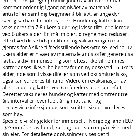
en periode før egenproduksjonen av antistoffer har
kommet ordentlig i gang og nivået av maternale
antistoffer samtidig begynner å bli lavt, er unge dyr
særlig sårbare for
infeksjoner
. Hunder og katter kan
vaksineres fra 7-8 ukers alder, og i visse tilfeller allerede
ved 6 ukers alder. En må imidlertid regne med redusert
effekt ved disse tidspunktene, og vaksineringen må
gjentas for å sikre tilfredsstillende beskyttelse. Ved ca. 12
ukers alder er nivået av maternale antistoffer generelt så
lavt at aktiv immunisering som oftest ikke vil hemmes.
Katter anses likevel ha behov for en ny dose ved 16 ukers
alder, noe som i visse tilfeller som ved økt smitterisiko,
også kan vurderes til hund. Videre er revaksinasjon av
alle hunder og katter ved 6 måneders alder anbefalt.
Deretter vaksineres hunder og katter med omtrent tre
års intervaller, eventuelt årlig mot calici- og
herpesvirusinfeksjon dersom smitterisikoen vurderes
som høy.
Spesielle vilkår gjelder for innførsel til Norge og land i EU​/​
EØS-området av hund, katt og ilder som er på reise med
sin eier. For detaljerte opplysninger vises det til