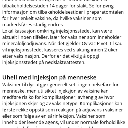
tilbakeholdelsestiden 14 dager for slakt. Se for øvrig
informasjon om tilbakeholdelsestider i preparatomtalen
for hver enkelt vaksine, da hvilke vaksiner som
markedsføres stadig endres.
Lokal kassasjon omkring injeksjonsstedet kan være
aktuelt i noen tilfeller, især for vaksiner som inneholder
mineraloljeadjuvans. Når det gjelder Ovivac P vet. til sau
vil injeksjonsstedet kasseres ved slakting innen 2 uker
etter vaksinasjon. Derfor er det viktig å oppgi
injeksjonsstedet på nødslakteattesten.
Uhell med injeksjon på menneske
Vaksiner til dyr utgjør generelt sett ingen helsefare for
menneske, men utilsiktet injeksjon av vaksine kan
medføre risiko for komplikasjoner, avhengig av hvor
injeksjonen skjer og av vaksinetype. Komplikasjoner kan i
første rekke oppstå som reaksjon på adjuvans i vaksiner
eller som følge av en sårinfeksjon. Vaksiner som
inneholder levende agens, vil under normale forhold ikke