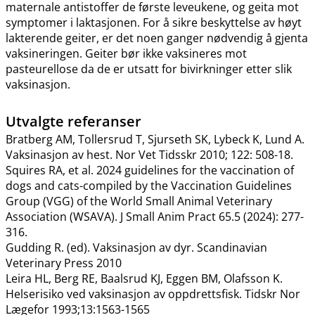
maternale antistoffer de første leveukene, og geita mot
symptomer i laktasjonen. For å sikre beskyttelse av høyt
lakterende geiter, er det noen ganger nødvendig å gjenta
vaksineringen. Geiter bør ikke vaksineres mot
pasteurellose da de er utsatt for bivirkninger etter slik
vaksinasjon.
Utvalgte referanser
Bratberg AM, Tollersrud T, Sjurseth SK, Lybeck K, Lund A.
Vaksinasjon av hest. Nor Vet Tidsskr 2010; 122: 508-18.
Squires RA, et al. 2024 guidelines for the vaccination of
dogs and cats-compiled by the Vaccination Guidelines
Group (VGG) of the World Small Animal Veterinary
Association (WSAVA). J Small Anim Pract 65.5 (2024): 277-
316.
Gudding R. (ed). Vaksinasjon av dyr. Scandinavian
Veterinary Press 2010
Leira HL, Berg RE, Baalsrud KJ, Eggen BM, Olafsson K.
Helserisiko ved vaksinasjon av oppdrettsfisk. Tidskr Nor
Lægefor 1993;13:1563-1565