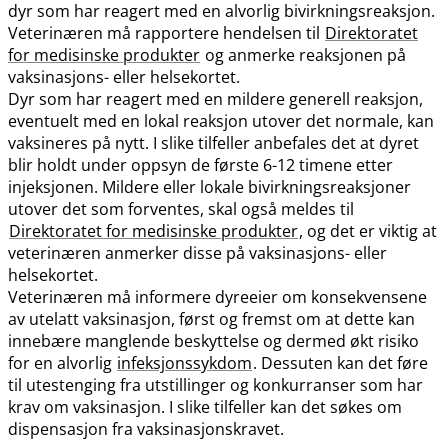
dyr som har reagert med en alvorlig bivirkningsreaksjon.
Veterinæren må rapportere hendelsen til
Direktoratet
for medisinske produkter
og anmerke reaksjonen på
vaksinasjons- eller helsekortet.
Dyr som har reagert med en mildere generell reaksjon,
eventuelt med en lokal reaksjon utover det normale, kan
vaksineres på nytt. I slike tilfeller anbefales det at dyret
blir holdt under oppsyn de første 6-12 timene etter
injeksjonen. Mildere eller lokale bivirkningsreaksjoner
utover det som forventes, skal også meldes til
Direktoratet for medisinske produkter
, og det er viktig at
veterinæren anmerker disse på vaksinasjons- eller
helsekortet.
Veterinæren må informere dyreeier om konsekvensene
av utelatt vaksinasjon, først og fremst om at dette kan
innebære manglende beskyttelse og dermed økt risiko
for en alvorlig
infeksjonssykdom
. Dessuten kan det føre
til utestenging fra utstillinger og konkurranser som har
krav om vaksinasjon. I slike tilfeller kan det søkes om
dispensasjon fra vaksinasjonskravet.