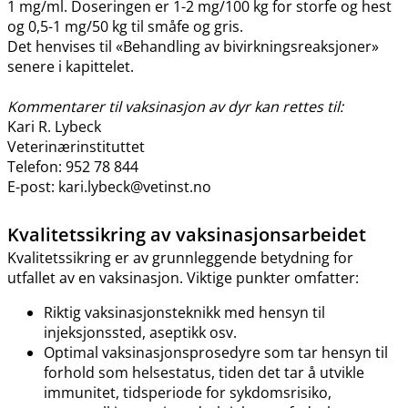
1 mg​/​ml. Doseringen er 1-2 mg/100 kg for storfe og hest
og 0,5-1 mg/50 kg til småfe og gris.
Det henvises til «Behandling av bivirkningsreaksjoner»
senere i kapittelet.
Kommentarer til vaksinasjon av dyr kan rettes til:
Kari R. Lybeck
Veterinærinstituttet
Telefon: 952 78 844
E-post: kari.lybeck@vetinst.no
Kvalitetssikring av vaksinasjonsarbeidet
Kvalitetssikring er av grunnleggende betydning for
utfallet av en vaksinasjon. Viktige punkter omfatter:
Riktig vaksinasjonsteknikk med hensyn til
injeksjonssted, aseptikk osv.
Optimal vaksinasjonsprosedyre som tar hensyn til
forhold som helsestatus, tiden det tar å utvikle
immunitet, tidsperiode for sykdomsrisiko,