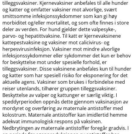
tilleggsvaksiner. Kjernevaksiner anbefales til alle hunder
og katter og omfatter vaksiner mot alvorlige, svært
smittsomme infeksjonssykdommer som kan gi høy
morbiditet og​/​eller mortalitet, og som ofte finnes i store
deler av verden. For hund gjelder dette valpesyke-,
parvo- og hepatittvaksine. Til katt er kjernevaksinene
kattepestvaksine og vaksiner mot calicivirus- og
herpesvirusinfeksjon. Vaksiner mot mindre alvorlige
infeksjonssykdommer eller sykdommer det kun er behov
for beskyttelse mot under spesielle forhold, er
tilleggsvaksiner. Disse vaksinene anbefales kun til hunder
og katter som har spesiell risiko for eksponering for det
aktuelle agens. Vaksiner som brukes i forbindelse med
reiser utenlands, tilhører gruppen tilleggsvaksiner.
Beskyttelse av valper og kattunger er særlig viktig. I
speddyrperioden oppnås dette gjennom vaksinasjon av
mordyret og overføring av maternale antistoffer med
kolostrum. Maternale antistoffer kan imidlertid hemme
adekvat immunologisk respons på vaksinen.
Nedbrytingen av maternale antistoffer foregår gradvis. I