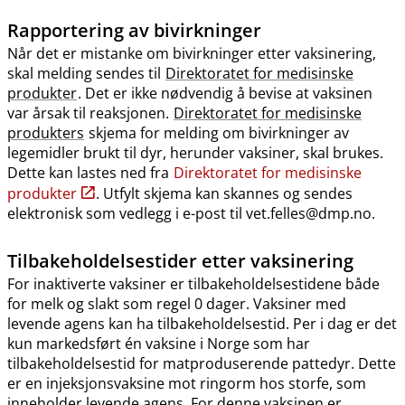
Rapportering av bivirkninger
Når det er mistanke om bivirkninger etter vaksinering,
skal melding sendes til
Direktoratet for medisinske
produkter
. Det er ikke nødvendig å bevise at vaksinen
var årsak til reaksjonen.
Direktoratet for medisinske
produkters
skjema for melding om bivirkninger av
legemidler brukt til dyr, herunder vaksiner, skal brukes.
Dette kan lastes ned fra
Direktoratet for medisinske
produkter
. Utfylt skjema kan skannes og sendes
elektronisk som vedlegg i e-post til vet.felles@dmp.no.
Tilbakeholdelsestider etter vaksinering
For inaktiverte vaksiner er tilbakeholdelsestidene både
for melk og slakt som regel 0 dager. Vaksiner med
levende agens kan ha tilbakeholdelsestid. Per i dag er det
kun markedsført én vaksine i Norge som har
tilbakeholdelsestid for matproduserende pattedyr. Dette
er en injeksjonsvaksine mot ringorm hos storfe, som
inneholder levende agens. For denne vaksinen er