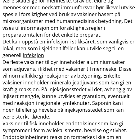
være skadelige for menneske. Gravide, eldre og
mennesker med nedsatt immunforsvar bør likevel utvise
spesiell forsiktighet ved bruk av vaksiner basert på
mikroorganismer med humanmedisinsk betydning. Det
vises til informasjon om forsiktighetsregler i
preparatomtalen for det enkelte preparat.
Det kan oppstå en
infeksjon
i stikksåret, som vanligvis er
lokal, men som i sjeldne tilfeller kan utvikle seg til en
generell
infeksjon
.
De fleste vaksiner til dyr inneholder aluminiumsalter
som adjuvans, i likhet med vaksiner til menneske. Disse
vil normalt ikke gi reaksjoner av betydning. Enkelte
vaksiner inneholder mineraloljeadjuvans som kan gi en
kraftig reaksjon. På injeksjonsstedet vil det, avhengig av
injisert mengde, kunne utvikles et granulom, eventuelt
med reaksjon i regionale lymfeknuter. Saponin kan i
noen tilfeller gi hevelse på injeksjonsstedet som kan
være sterkt kløende.
Vaksiner til fisk inneholder endotoksiner som kan gi
symptomer i form av lokal smerte, hevelse og stivhet.
Endotoksinbetinget reaksjon forsterkes ikke om en