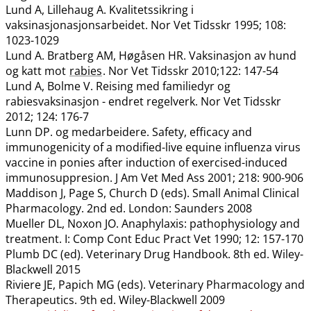
Lund A, Lillehaug A. Kvalitetssikring i
vaksinasjonasjonsarbeidet. Nor Vet Tidsskr 1995; 108:
1023-1029
Lund A. Bratberg AM, Høgåsen HR. Vaksinasjon av hund
og katt mot
rabies
. Nor Vet Tidsskr 2010;122: 147-54
Lund A, Bolme V. Reising med familiedyr og
rabiesvaksinasjon - endret regelverk. Nor Vet Tidsskr
2012; 124: 176-7
Lunn DP. og medarbeidere. Safety, efficacy and
immunogenicity of a modified-live equine influenza virus
vaccine in ponies after induction of exercised-induced
immunosuppresion. J Am Vet Med Ass 2001; 218: 900-906
Maddison J, Page S, Church D (eds). Small Animal Clinical
Pharmacology. 2nd ed. London: Saunders 2008
Mueller DL, Noxon JO. Anaphylaxis: pathophysiology and
treatment. I: Comp Cont Educ Pract Vet 1990; 12: 157-170
Plumb DC (ed). Veterinary Drug Handbook. 8th ed. Wiley-
Blackwell 2015
Riviere JE, Papich MG (eds). Veterinary Pharmacology and
Therapeutics. 9th ed. Wiley-Blackwell 2009