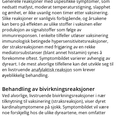
Generelle reaksjoner med uspesifikke symptomer, som
nedsatt matlyst, moderat temperaturstigning, slapphet
og ømhet, er ikke uvanlig noen timer etter vaksinering.
Slike reaksjoner er vanligvis forbigående, og årsakene
kan bero på effekten av ulike stoffer i vaksinen eller
produksjon av signalstoffer som følge av
immunresponsen. I enkelte tilfeller utløser vaksinering
immunologisk betingede hypersensitivitetsreaksjoner,
der straksreaksjonen med frigjøring av en rekke
mediatorsubstanser (blant annet histamin) synes å
forekomme oftest. Symptombildet varierer avhengig av
dyreart. I de mest alvorlige tilfellene kan det utvikle seg til
en livstruende
anafylaktisk reaksjon
som krever
øyeblikkelig behandling.
Behandling av bivirkningsreaksjoner
Ved alvorlige, livstruende bivirkningsreaksjoner i nær
tilknytning til vaksinering (straksreaksjon), viser dyret
kardinalsymptomene på sjokk. Symptombildet vil være
noe forskjellig hos de ulike dyreartene, men omfatter