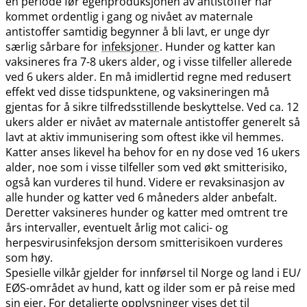
en periode før egenproduksjonen av antistoffer har
kommet ordentlig i gang og nivået av maternale
antistoffer samtidig begynner å bli lavt, er unge dyr
særlig sårbare for
infeksjoner
. Hunder og katter kan
vaksineres fra 7-8 ukers alder, og i visse tilfeller allerede
ved 6 ukers alder. En må imidlertid regne med redusert
effekt ved disse tidspunktene, og vaksineringen må
gjentas for å sikre tilfredsstillende beskyttelse. Ved ca. 12
ukers alder er nivået av maternale antistoffer generelt så
lavt at aktiv immunisering som oftest ikke vil hemmes.
Katter anses likevel ha behov for en ny dose ved 16 ukers
alder, noe som i visse tilfeller som ved økt smitterisiko,
også kan vurderes til hund. Videre er revaksinasjon av
alle hunder og katter ved 6 måneders alder anbefalt.
Deretter vaksineres hunder og katter med omtrent tre
års intervaller, eventuelt årlig mot calici- og
herpesvirusinfeksjon dersom smitterisikoen vurderes
som høy.
Spesielle vilkår gjelder for innførsel til Norge og land i EU​/​
EØS-området av hund, katt og ilder som er på reise med
sin eier. For detaljerte opplysninger vises det til