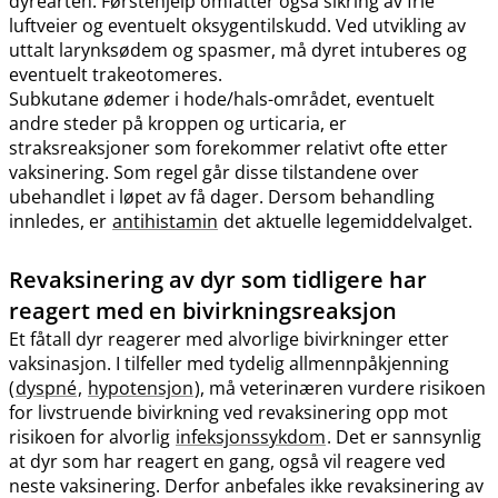
dyrearten. Førstehjelp omfatter også sikring av frie
luftveier og eventuelt oksygentilskudd. Ved utvikling av
uttalt larynksødem og spasmer, må dyret intuberes og
eventuelt trakeotomeres.
Subkutane ødemer i hode​/​hals-området, eventuelt
andre steder på kroppen og urticaria, er
straksreaksjoner som forekommer relativt ofte etter
vaksinering. Som regel går disse tilstandene over
ubehandlet i løpet av få dager. Dersom behandling
innledes, er
antihistamin
det aktuelle legemiddelvalget.
Revaksinering av dyr som tidligere har
reagert med en bivirkningsreaksjon
Et fåtall dyr reagerer med alvorlige bivirkninger etter
vaksinasjon. I tilfeller med tydelig allmennpåkjenning
(
dyspné
,
hypotensjon
), må veterinæren vurdere risikoen
for livstruende bivirkning ved revaksinering opp mot
risikoen for alvorlig
infeksjonssykdom
. Det er sannsynlig
at dyr som har reagert en gang, også vil reagere ved
neste vaksinering. Derfor anbefales ikke revaksinering av