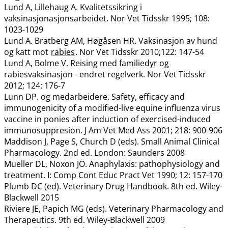
Lund A, Lillehaug A. Kvalitetssikring i
vaksinasjonasjonsarbeidet. Nor Vet Tidsskr 1995; 108:
1023-1029
Lund A. Bratberg AM, Høgåsen HR. Vaksinasjon av hund
og katt mot
rabies
. Nor Vet Tidsskr 2010;122: 147-54
Lund A, Bolme V. Reising med familiedyr og
rabiesvaksinasjon - endret regelverk. Nor Vet Tidsskr
2012; 124: 176-7
Lunn DP. og medarbeidere. Safety, efficacy and
immunogenicity of a modified-live equine influenza virus
vaccine in ponies after induction of exercised-induced
immunosuppresion. J Am Vet Med Ass 2001; 218: 900-906
Maddison J, Page S, Church D (eds). Small Animal Clinical
Pharmacology. 2nd ed. London: Saunders 2008
Mueller DL, Noxon JO. Anaphylaxis: pathophysiology and
treatment. I: Comp Cont Educ Pract Vet 1990; 12: 157-170
Plumb DC (ed). Veterinary Drug Handbook. 8th ed. Wiley-
Blackwell 2015
Riviere JE, Papich MG (eds). Veterinary Pharmacology and
Therapeutics. 9th ed. Wiley-Blackwell 2009