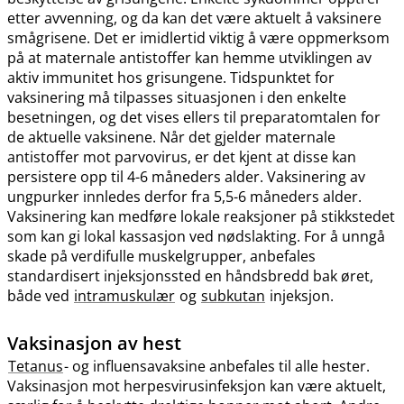
etter avvenning, og da kan det være aktuelt å vaksinere
smågrisene. Det er imidlertid viktig å være oppmerksom
på at maternale antistoffer kan hemme utviklingen av
aktiv immunitet hos grisungene. Tidspunktet for
vaksinering må tilpasses situasjonen i den enkelte
besetningen, og det vises ellers til preparatomtalen for
de aktuelle vaksinene. Når det gjelder maternale
antistoffer mot parvovirus, er det kjent at disse kan
persistere opp til 4-6 måneders alder. Vaksinering av
ungpurker innledes derfor fra 5,5-6 måneders alder.
Vaksinering kan medføre lokale reaksjoner på stikkstedet
som kan gi lokal kassasjon ved nødslakting. For å unngå
skade på verdifulle muskelgrupper, anbefales
standardisert injeksjonssted en håndsbredd bak øret,
både ved
intramuskulær
og
subkutan
injeksjon.
Vaksinasjon av hest
Tetanus
- og influensavaksine anbefales til alle hester.
Vaksinasjon mot herpesvirusinfeksjon kan være aktuelt,