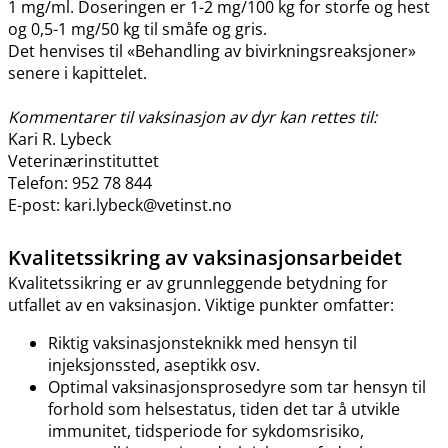
1 mg​/​ml. Doseringen er 1-2 mg/100 kg for storfe og hest
og 0,5-1 mg/50 kg til småfe og gris.
Det henvises til «Behandling av bivirkningsreaksjoner»
senere i kapittelet.
Kommentarer til vaksinasjon av dyr kan rettes til:
Kari R. Lybeck
Veterinærinstituttet
Telefon: 952 78 844
E-post: kari.lybeck@vetinst.no
Kvalitetssikring av vaksinasjonsarbeidet
Kvalitetssikring er av grunnleggende betydning for
utfallet av en vaksinasjon. Viktige punkter omfatter:
Riktig vaksinasjonsteknikk med hensyn til
injeksjonssted, aseptikk osv.
Optimal vaksinasjonsprosedyre som tar hensyn til
forhold som helsestatus, tiden det tar å utvikle
immunitet, tidsperiode for sykdomsrisiko,