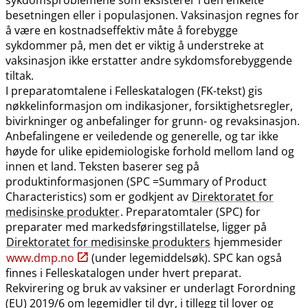
besetningen eller i populasjonen. Vaksinasjon regnes for
å være en kostnadseffektiv måte å forebygge
sykdommer på, men det er viktig å understreke at
vaksinasjon ikke erstatter andre sykdomsforebyggende
tiltak.
I preparatomtalene i Felleskatalogen (FK-tekst) gis
nøkkelinformasjon om indikasjoner, forsiktighetsregler,
bivirkninger og anbefalinger for grunn- og revaksinasjon.
Anbefalingene er veiledende og generelle, og tar ikke
høyde for ulike epidemiologiske forhold mellom land og
innen et land. Teksten baserer seg på
produktinformasjonen (SPC =Summary of Product
Characteristics) som er godkjent av
Direktoratet for
medisinske produkter
. Preparatomtaler (SPC) for
preparater med markedsføringstillatelse, ligger på
Direktoratet for medisinske produkters
hjemmesider
www.dmp.no
(under legemiddelsøk). SPC kan også
finnes i Felleskatalogen under hvert preparat.
Rekvirering og bruk av vaksiner er underlagt Forordning
(EU) 2019/6 om legemidler til dyr, i tillegg til lover og