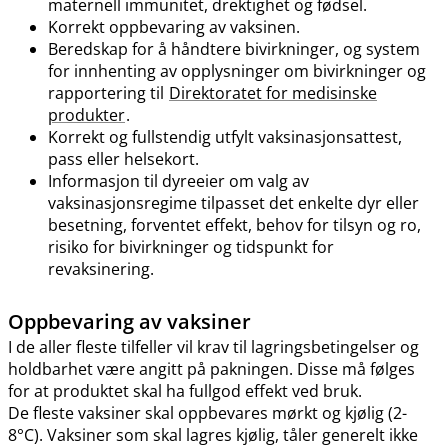
maternell immunitet, drektighet og fødsel.
Korrekt oppbevaring av vaksinen.
Beredskap for å håndtere bivirkninger, og system
for innhenting av opplysninger om bivirkninger og
rapportering til
Direktoratet for medisinske
produkter
.
Korrekt og fullstendig utfylt vaksinasjonsattest,
pass eller helsekort.
Informasjon til dyreeier om valg av
vaksinasjonsregime tilpasset det enkelte dyr eller
besetning, forventet effekt, behov for tilsyn og ro,
risiko for bivirkninger og tidspunkt for
revaksinering.
Oppbevaring av vaksiner
I de aller fleste tilfeller vil krav til lagringsbetingelser og
holdbarhet være angitt på pakningen. Disse må følges
for at produktet skal ha fullgod effekt ved bruk.
De fleste vaksiner skal oppbevares mørkt og kjølig (2-
8°C). Vaksiner som skal lagres kjølig, tåler generelt ikke