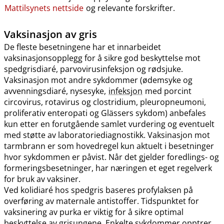
Mattilsynets nettside
og relevante forskrifter.
Vaksinasjon av gris
De fleste besetningene har et innarbeidet
vaksinasjonsopplegg for å sikre god beskyttelse mot
spedgrisdiaré, parvovirusinfeksjon og rødsjuke.
Vaksinasjon mot andre sykdommer (ødemsyke og
avvenningsdiaré, nysesyke,
infeksjon
med porcint
circovirus, rotavirus og clostridium, pleuropneumoni,
proliferativ enteropati og Glässers sykdom) anbefales
kun etter en forutgående samlet vurdering og eventuelt
med støtte av laboratoriediagnostikk. Vaksinasjon mot
tarmbrann er som hovedregel kun aktuelt i besetninger
hvor sykdommen er påvist. Når det gjelder foredlings- og
formeringsbesetninger, har næringen et eget regelverk
for bruk av vaksiner.
Ved kolidiaré hos spedgris baseres profylaksen på
overføring av maternale antistoffer. Tidspunktet for
vaksinering av purka er viktig for å sikre optimal
beskyttelse av grisungene. Enkelte sykdommer opptrer