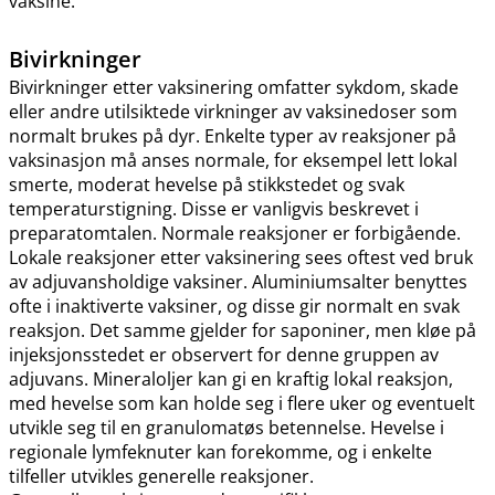
vaksine.
Bivirkninger
Bivirkninger etter vaksinering omfatter sykdom, skade
eller andre utilsiktede virkninger av vaksinedoser som
normalt brukes på dyr. Enkelte typer av reaksjoner på
vaksinasjon må anses normale, for eksempel lett lokal
smerte, moderat hevelse på stikkstedet og svak
temperaturstigning. Disse er vanligvis beskrevet i
preparatomtalen. Normale reaksjoner er forbigående.
Lokale reaksjoner etter vaksinering sees oftest ved bruk
av adjuvansholdige vaksiner. Aluminiumsalter benyttes
ofte i inaktiverte vaksiner, og disse gir normalt en svak
reaksjon. Det samme gjelder for saponiner, men kløe på
injeksjonsstedet er observert for denne gruppen av
adjuvans. Mineraloljer kan gi en kraftig lokal reaksjon,
med hevelse som kan holde seg i flere uker og eventuelt
utvikle seg til en granulomatøs betennelse. Hevelse i
regionale lymfeknuter kan forekomme, og i enkelte
tilfeller utvikles generelle reaksjoner.