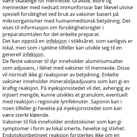
være skadelige for menneske. Gravide, eldre og
mennesker med nedsatt immunforsvar bør likevel utvise
spesiell forsiktighet ved bruk av vaksiner basert på
mikroorganismer med humanmedisinsk betydning. Det
vises til informasjon om forsiktighetsregler i
preparatomtalen for det enkelte preparat.
Det kan oppstå en
infeksjon
i stikksåret, som vanligvis er
lokal, men som i sjeldne tilfeller kan utvikle seg til en
generell
infeksjon
.
De fleste vaksiner til dyr inneholder aluminiumsalter
som adjuvans, i likhet med vaksiner til menneske. Disse
vil normalt ikke gi reaksjoner av betydning. Enkelte
vaksiner inneholder mineraloljeadjuvans som kan gi en
kraftig reaksjon. På injeksjonsstedet vil det, avhengig av
injisert mengde, kunne utvikles et granulom, eventuelt
med reaksjon i regionale lymfeknuter. Saponin kan i
noen tilfeller gi hevelse på injeksjonsstedet som kan
være sterkt kløende.
Vaksiner til fisk inneholder endotoksiner som kan gi
symptomer i form av lokal smerte, hevelse og stivhet.
Endotoksinbetinget reaksjon forsterkes ikke om en