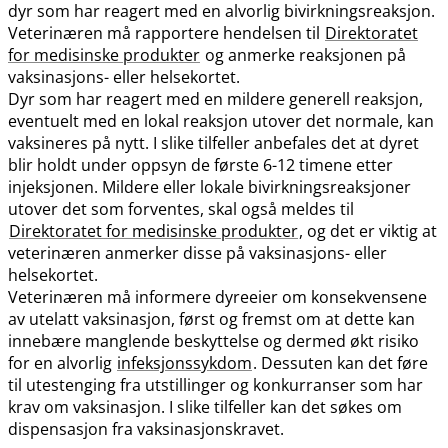
dyr som har reagert med en alvorlig bivirkningsreaksjon.
Veterinæren må rapportere hendelsen til
Direktoratet
for medisinske produkter
og anmerke reaksjonen på
vaksinasjons- eller helsekortet.
Dyr som har reagert med en mildere generell reaksjon,
eventuelt med en lokal reaksjon utover det normale, kan
vaksineres på nytt. I slike tilfeller anbefales det at dyret
blir holdt under oppsyn de første 6-12 timene etter
injeksjonen. Mildere eller lokale bivirkningsreaksjoner
utover det som forventes, skal også meldes til
Direktoratet for medisinske produkter
, og det er viktig at
veterinæren anmerker disse på vaksinasjons- eller
helsekortet.
Veterinæren må informere dyreeier om konsekvensene
av utelatt vaksinasjon, først og fremst om at dette kan
innebære manglende beskyttelse og dermed økt risiko
for en alvorlig
infeksjonssykdom
. Dessuten kan det føre
til utestenging fra utstillinger og konkurranser som har
krav om vaksinasjon. I slike tilfeller kan det søkes om
dispensasjon fra vaksinasjonskravet.