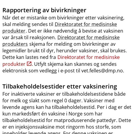
Rapportering av bivirkninger
Når det er mistanke om bivirkninger etter vaksinering,
skal melding sendes til
Direktoratet for medisinske
produkter
. Det er ikke nødvendig å bevise at vaksinen
var årsak til reaksjonen.
Direktoratet for medisinske
produkters
skjema for melding om bivirkninger av
legemidler brukt til dyr, herunder vaksiner, skal brukes.
Dette kan lastes ned fra
Direktoratet for medisinske
produkter
. Utfylt skjema kan skannes og sendes
elektronisk som vedlegg i e-post til vet.felles@dmp.no.
Tilbakeholdelsestider etter vaksinering
For inaktiverte vaksiner er tilbakeholdelsestidene både
for melk og slakt som regel 0 dager. Vaksiner med
levende agens kan ha tilbakeholdelsestid. Per i dag er det
kun markedsført én vaksine i Norge som har
tilbakeholdelsestid for matproduserende pattedyr. Dette
er en injeksjonsvaksine mot ringorm hos storfe, som
inneholder levende agens. For denne vaksinen er