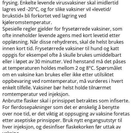
frysing. Enkelte levende virusvaksiner skal imidlertid
lagres ved -20°C, og for slike vaksiner vil «levetid​/​
brukstid» bli forkortet ved lagring ved
kjøleromstemperatur.
Spesielle regler gjelder for frysetørrede vaksiner, som
ofte inneholder levende agens med kort levetid etter
oppløsning. Når disse rehydreres, skal de helst brukes
innen kort tid. Frysetørrede vaksiner til hund og katt
oppgis for eksempel ofte å skulle brukes umiddelbart
eller i løpet av 30 minutter. Ved henstand må det påses
at temperaturen holdes mellom 2 og 8°C. Spørsmålet
om en vaksine kan brukes eller ikke etter utilsiktet
oppbevaring ved romtemperatur, må vurderes i hvert
enkelt tilfelle. Vaksiner bør helst holde tilnærmet
romtemperatur ved injeksjon.
Anbrutte flasker skal i prinsippet betraktes som infiserte.
For flerdosepakninger som det er ønskelig å benytte
over noe tid, er det viktig at oppsuging av vaksine foretas
etter aseptiske prinsipper. Bruk nytt engangsutstyr til
hver injeksjon, og desinfiser flaskekorken før uttak av