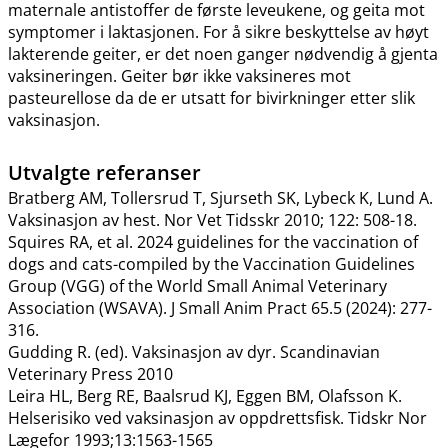
maternale antistoffer de første leveukene, og geita mot
symptomer i laktasjonen. For å sikre beskyttelse av høyt
lakterende geiter, er det noen ganger nødvendig å gjenta
vaksineringen. Geiter bør ikke vaksineres mot
pasteurellose da de er utsatt for bivirkninger etter slik
vaksinasjon.
Utvalgte referanser
Bratberg AM, Tollersrud T, Sjurseth SK, Lybeck K, Lund A.
Vaksinasjon av hest. Nor Vet Tidsskr 2010; 122: 508-18.
Squires RA, et al. 2024 guidelines for the vaccination of
dogs and cats-compiled by the Vaccination Guidelines
Group (VGG) of the World Small Animal Veterinary
Association (WSAVA). J Small Anim Pract 65.5 (2024): 277-
316.
Gudding R. (ed). Vaksinasjon av dyr. Scandinavian
Veterinary Press 2010
Leira HL, Berg RE, Baalsrud KJ, Eggen BM, Olafsson K.
Helserisiko ved vaksinasjon av oppdrettsfisk. Tidskr Nor
Lægefor 1993;13:1563-1565