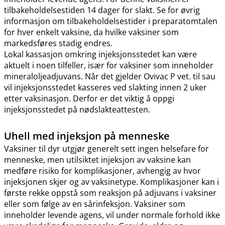
tilbakeholdelsestiden 14 dager for slakt. Se for øvrig
informasjon om tilbakeholdelsestider i preparatomtalen
for hver enkelt vaksine, da hvilke vaksiner som
markedsføres stadig endres.
Lokal kassasjon omkring injeksjonsstedet kan være
aktuelt i noen tilfeller, især for vaksiner som inneholder
mineraloljeadjuvans. Når det gjelder Ovivac P vet. til sau
vil injeksjonsstedet kasseres ved slakting innen 2 uker
etter vaksinasjon. Derfor er det viktig å oppgi
injeksjonsstedet på nødslakteattesten.
Uhell med injeksjon på menneske
Vaksiner til dyr utgjør generelt sett ingen helsefare for
menneske, men utilsiktet injeksjon av vaksine kan
medføre risiko for komplikasjoner, avhengig av hvor
injeksjonen skjer og av vaksinetype. Komplikasjoner kan i
første rekke oppstå som reaksjon på adjuvans i vaksiner
eller som følge av en sårinfeksjon. Vaksiner som
inneholder levende agens, vil under normale forhold ikke