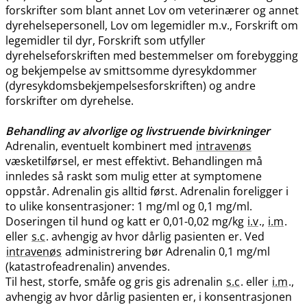
forskrifter som blant annet Lov om veterinærer og annet
dyrehelsepersonell, Lov om legemidler m.v., Forskrift om
legemidler til dyr, Forskrift som utfyller
dyrehelseforskriften med bestemmelser om forebygging
og bekjempelse av smittsomme dyresykdommer
(dyresykdomsbekjempelsesforskriften) og andre
forskrifter om dyrehelse.
Behandling av alvorlige og livstruende bivirkninger
Adrenalin, eventuelt kombinert med
intravenøs
væsketilførsel, er mest effektivt. Behandlingen må
innledes så raskt som mulig etter at symptomene
oppstår. Adrenalin gis alltid først. Adrenalin foreligger i
to ulike konsentrasjoner: 1 mg/ml og 0,1 mg​/​ml.
Doseringen til hund og katt er 0,01-0,02 mg/kg
i.v
.,
i.m
.
eller
s.c
. avhengig av hvor dårlig pasienten er. Ved
intravenøs
administrering bør Adrenalin 0,1 mg/ml
(katastrofeadrenalin) anvendes.
Til hest, storfe, småfe og gris gis adrenalin
s.c
. eller
i.m
.,
avhengig av hvor dårlig pasienten er, i konsentrasjonen