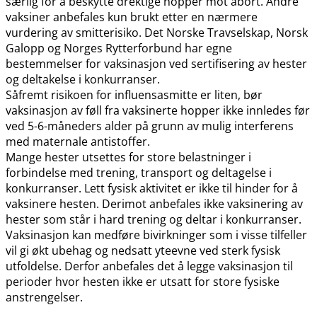
særlig for å beskytte drektige hopper mot abort. Andre
vaksiner anbefales kun brukt etter en nærmere
vurdering av smitterisiko. Det Norske Travselskap, Norsk
Galopp og Norges Rytterforbund har egne
bestemmelser for vaksinasjon ved sertifisering av hester
og deltakelse i konkurranser.
Såfremt risikoen for influensasmitte er liten, bør
vaksinasjon av føll fra vaksinerte hopper ikke innledes før
ved 5-6-måneders alder på grunn av mulig interferens
med maternale antistoffer.
Mange hester utsettes for store belastninger i
forbindelse med trening, transport og deltagelse i
konkurranser. Lett fysisk aktivitet er ikke til hinder for å
vaksinere hesten. Derimot anbefales ikke vaksinering av
hester som står i hard trening og deltar i konkurranser.
Vaksinasjon kan medføre bivirkninger som i visse tilfeller
vil gi økt ubehag og nedsatt yteevne ved sterk fysisk
utfoldelse. Derfor anbefales det å legge vaksinasjon til
perioder hvor hesten ikke er utsatt for store fysiske
anstrengelser.