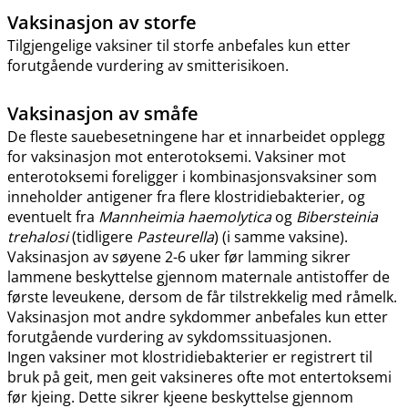
Vaksinasjon av storfe
Tilgjengelige vaksiner til storfe anbefales kun etter
forutgående vurdering av smitterisikoen.
Vaksinasjon av småfe
De fleste sauebesetningene har et innarbeidet opplegg
for vaksinasjon mot enterotoksemi. Vaksiner mot
enterotoksemi foreligger i kombinasjonsvaksiner som
inneholder antigener fra flere klostridiebakterier, og
eventuelt fra
Mannheimia haemolytica
og
Bibersteinia
trehalosi
(tidligere
Pasteurella
) (i samme vaksine).
Vaksinasjon av søyene 2-6 uker før lamming sikrer
lammene beskyttelse gjennom maternale antistoffer de
første leveukene, dersom de får tilstrekkelig med råmelk.
Vaksinasjon mot andre sykdommer anbefales kun etter
forutgående vurdering av sykdomssituasjonen.
Ingen vaksiner mot klostridiebakterier er registrert til
bruk på geit, men geit vaksineres ofte mot entertoksemi
før kjeing. Dette sikrer kjeene beskyttelse gjennom