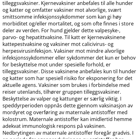
tilleggsvaksiner. Kjernevaksiner anbefales til alle hunder
og katter og omfatter vaksiner mot alvorlige, svært
smittsomme infeksjonssykdommer som kan gi høy
morbiditet og​/​eller mortalitet, og som ofte finnes i store
deler av verden. For hund gjelder dette valpesyke-,
parvo- og hepatittvaksine. Til katt er kjernevaksinene
kattepestvaksine og vaksiner mot calicivirus- og
herpesvirusinfeksjon. Vaksiner mot mindre alvorlige
infeksjonssykdommer eller sykdommer det kun er behov
for beskyttelse mot under spesielle forhold, er
tilleggsvaksiner. Disse vaksinene anbefales kun til hunder
og katter som har spesiell risiko for eksponering for det
aktuelle agens. Vaksiner som brukes i forbindelse med
reiser utenlands, tilhører gruppen tilleggsvaksiner.
Beskyttelse av valper og kattunger er særlig viktig. I
speddyrperioden oppnås dette gjennom vaksinasjon av
mordyret og overføring av maternale antistoffer med
kolostrum. Maternale antistoffer kan imidlertid hemme
adekvat immunologisk respons på vaksinen.
Nedbrytingen av maternale antistoffer foregår gradvis. I