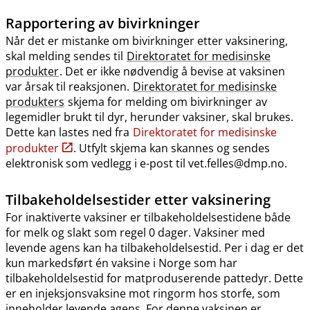
Rapportering av bivirkninger
Når det er mistanke om bivirkninger etter vaksinering,
skal melding sendes til
Direktoratet for medisinske
produkter
. Det er ikke nødvendig å bevise at vaksinen
var årsak til reaksjonen.
Direktoratet for medisinske
produkters
skjema for melding om bivirkninger av
legemidler brukt til dyr, herunder vaksiner, skal brukes.
Dette kan lastes ned fra
Direktoratet for medisinske
produkter
. Utfylt skjema kan skannes og sendes
elektronisk som vedlegg i e-post til vet.felles@dmp.no.
Tilbakeholdelsestider etter vaksinering
For inaktiverte vaksiner er tilbakeholdelsestidene både
for melk og slakt som regel 0 dager. Vaksiner med
levende agens kan ha tilbakeholdelsestid. Per i dag er det
kun markedsført én vaksine i Norge som har
tilbakeholdelsestid for matproduserende pattedyr. Dette
er en injeksjonsvaksine mot ringorm hos storfe, som
inneholder levende agens. For denne vaksinen er