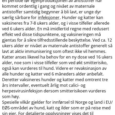
en periode før egenproduksjonen av antistoffer har
kommet ordentlig i gang og nivået av maternale
antistoffer samtidig begynner å bli lavt, er unge dyr
særlig sårbare for
infeksjoner
. Hunder og katter kan
vaksineres fra 7-8 ukers alder, og i visse tilfeller allerede
ved 6 ukers alder. En må imidlertid regne med redusert
effekt ved disse tidspunktene, og vaksineringen må
gjentas for å sikre tilfredsstillende beskyttelse. Ved ca. 12
ukers alder er nivået av maternale antistoffer generelt så
lavt at aktiv immunisering som oftest ikke vil hemmes.
Katter anses likevel ha behov for en ny dose ved 16 ukers
alder, noe som i visse tilfeller som ved økt smitterisiko,
også kan vurderes til hund. Videre er revaksinasjon av
alle hunder og katter ved 6 måneders alder anbefalt.
Deretter vaksineres hunder og katter med omtrent tre
års intervaller, eventuelt årlig mot calici- og
herpesvirusinfeksjon dersom smitterisikoen vurderes
som høy.
Spesielle vilkår gjelder for innførsel til Norge og land i EU​/​
EØS-området av hund, katt og ilder som er på reise med
sin eier. For detaljerte opplysninger vises det til