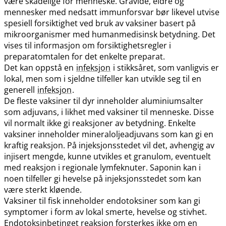
være skadelige for menneske. Gravide, eldre og
mennesker med nedsatt immunforsvar bør likevel utvise
spesiell forsiktighet ved bruk av vaksiner basert på
mikroorganismer med humanmedisinsk betydning. Det
vises til informasjon om forsiktighetsregler i
preparatomtalen for det enkelte preparat.
Det kan oppstå en
infeksjon
i stikksåret, som vanligvis er
lokal, men som i sjeldne tilfeller kan utvikle seg til en
generell
infeksjon
.
De fleste vaksiner til dyr inneholder aluminiumsalter
som adjuvans, i likhet med vaksiner til menneske. Disse
vil normalt ikke gi reaksjoner av betydning. Enkelte
vaksiner inneholder mineraloljeadjuvans som kan gi en
kraftig reaksjon. På injeksjonsstedet vil det, avhengig av
injisert mengde, kunne utvikles et granulom, eventuelt
med reaksjon i regionale lymfeknuter. Saponin kan i
noen tilfeller gi hevelse på injeksjonsstedet som kan
være sterkt kløende.
Vaksiner til fisk inneholder endotoksiner som kan gi
symptomer i form av lokal smerte, hevelse og stivhet.
Endotoksinbetinget reaksjon forsterkes ikke om en