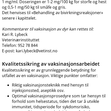
1 mg​/​ml. Doseringen er 1-2 mg/100 kg for storfe og hest
og 0,5-1 mg/50 kg til småfe og gris.
Det henvises til «Behandling av bivirkningsreaksjoner»
senere i kapittelet.
Kommentarer til vaksinasjon av dyr kan rettes til:
Kari R. Lybeck
Veterinærinstituttet
Telefon: 952 78 844
E-post: kari.lybeck@vetinst.no
Kvalitetssikring av vaksinasjonsarbeidet
Kvalitetssikring er av grunnleggende betydning for
utfallet av en vaksinasjon. Viktige punkter omfatter:
Riktig vaksinasjonsteknikk med hensyn til
injeksjonssted, aseptikk osv.
Optimal vaksinasjonsprosedyre som tar hensyn til
forhold som helsestatus, tiden det tar å utvikle
immunitet, tidsperiode for sykdomsrisiko,