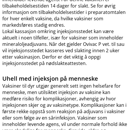
tilbakeholdelsestiden 14 dager for slakt. Se for øvrig
informasjon om tilbakeholdelsestider i preparatomtalen
for hver enkelt vaksine, da hvilke vaksiner som
markedsføres stadig endres.
Lokal kassasjon omkring injeksjonsstedet kan være
aktuelt i noen tilfeller, især for vaksiner som inneholder
mineraloljeadjuvans. Når det gjelder Ovivac P vet. til sau
vil injeksjonsstedet kasseres ved slakting innen 2 uker
etter vaksinasjon. Derfor er det viktig å oppgi
injeksjonsstedet på nødslakteattesten.
Uhell med injeksjon på menneske
Vaksiner til dyr utgjør generelt sett ingen helsefare for
menneske, men utilsiktet injeksjon av vaksine kan
medføre risiko for komplikasjoner, avhengig av hvor
injeksjonen skjer og av vaksinetype. Komplikasjoner kan i
første rekke oppstå som reaksjon på adjuvans i vaksiner
eller som følge av en sårinfeksjon. Vaksiner som
inneholder levende agens, vil under normale forhold ikke