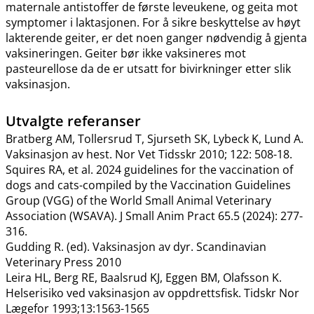
maternale antistoffer de første leveukene, og geita mot
symptomer i laktasjonen. For å sikre beskyttelse av høyt
lakterende geiter, er det noen ganger nødvendig å gjenta
vaksineringen. Geiter bør ikke vaksineres mot
pasteurellose da de er utsatt for bivirkninger etter slik
vaksinasjon.
Utvalgte referanser
Bratberg AM, Tollersrud T, Sjurseth SK, Lybeck K, Lund A.
Vaksinasjon av hest. Nor Vet Tidsskr 2010; 122: 508-18.
Squires RA, et al. 2024 guidelines for the vaccination of
dogs and cats-compiled by the Vaccination Guidelines
Group (VGG) of the World Small Animal Veterinary
Association (WSAVA). J Small Anim Pract 65.5 (2024): 277-
316.
Gudding R. (ed). Vaksinasjon av dyr. Scandinavian
Veterinary Press 2010
Leira HL, Berg RE, Baalsrud KJ, Eggen BM, Olafsson K.
Helserisiko ved vaksinasjon av oppdrettsfisk. Tidskr Nor
Lægefor 1993;13:1563-1565