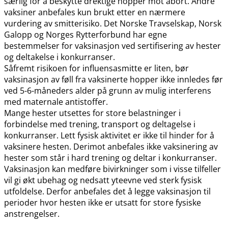
særlig for å beskytte drektige hopper mot abort. Andre
vaksiner anbefales kun brukt etter en nærmere
vurdering av smitterisiko. Det Norske Travselskap, Norsk
Galopp og Norges Rytterforbund har egne
bestemmelser for vaksinasjon ved sertifisering av hester
og deltakelse i konkurranser.
Såfremt risikoen for influensasmitte er liten, bør
vaksinasjon av føll fra vaksinerte hopper ikke innledes før
ved 5-6-måneders alder på grunn av mulig interferens
med maternale antistoffer.
Mange hester utsettes for store belastninger i
forbindelse med trening, transport og deltagelse i
konkurranser. Lett fysisk aktivitet er ikke til hinder for å
vaksinere hesten. Derimot anbefales ikke vaksinering av
hester som står i hard trening og deltar i konkurranser.
Vaksinasjon kan medføre bivirkninger som i visse tilfeller
vil gi økt ubehag og nedsatt yteevne ved sterk fysisk
utfoldelse. Derfor anbefales det å legge vaksinasjon til
perioder hvor hesten ikke er utsatt for store fysiske
anstrengelser.