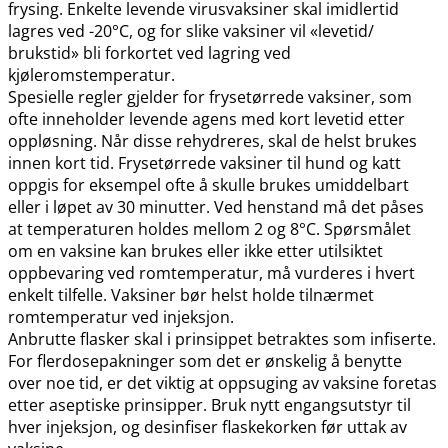
frysing. Enkelte levende virusvaksiner skal imidlertid
lagres ved -20°C, og for slike vaksiner vil «levetid​/​
brukstid» bli forkortet ved lagring ved
kjøleromstemperatur.
Spesielle regler gjelder for frysetørrede vaksiner, som
ofte inneholder levende agens med kort levetid etter
oppløsning. Når disse rehydreres, skal de helst brukes
innen kort tid. Frysetørrede vaksiner til hund og katt
oppgis for eksempel ofte å skulle brukes umiddelbart
eller i løpet av 30 minutter. Ved henstand må det påses
at temperaturen holdes mellom 2 og 8°C. Spørsmålet
om en vaksine kan brukes eller ikke etter utilsiktet
oppbevaring ved romtemperatur, må vurderes i hvert
enkelt tilfelle. Vaksiner bør helst holde tilnærmet
romtemperatur ved injeksjon.
Anbrutte flasker skal i prinsippet betraktes som infiserte.
For flerdosepakninger som det er ønskelig å benytte
over noe tid, er det viktig at oppsuging av vaksine foretas
etter aseptiske prinsipper. Bruk nytt engangsutstyr til
hver injeksjon, og desinfiser flaskekorken før uttak av