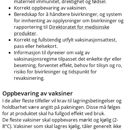
maternell immunitet, drektighet og fødsel.
Korrekt oppbevaring av vaksinen.
Beredskap for å håndtere bivirkninger, og system
for innhenting av opplysninger om bivirkninger og
rapportering til
Direktoratet for medisinske
produkter
.
Korrekt og fullstendig utfylt vaksinasjonsattest,
pass eller helsekort.
Informasjon til dyreeier om valg av
vaksinasjonsregime tilpasset det enkelte dyr eller
besetning, forventet effekt, behov for tilsyn og ro,
risiko for bivirkninger og tidspunkt for
revaksinering.
Oppbevaring av vaksiner
I de aller fleste tilfeller vil krav til lagringsbetingelser og
holdbarhet være angitt på pakningen. Disse må følges
for at produktet skal ha fullgod effekt ved bruk.
De fleste vaksiner skal oppbevares mørkt og kjølig (2-
8°C). Vaksiner som skal lagres kjølig, tåler generelt ikke