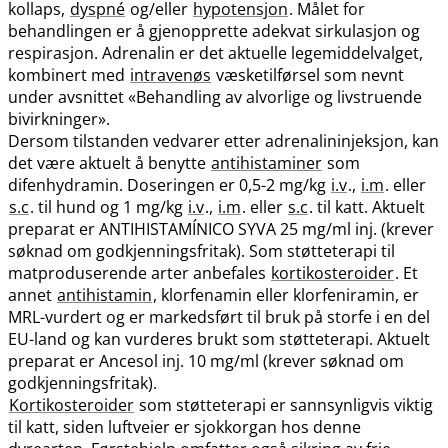
kollaps,
dyspné
og​/​eller
hypotensjon
. Målet for
behandlingen er å gjenopprette adekvat sirkulasjon og
respirasjon. Adrenalin er det aktuelle legemiddelvalget,
kombinert med
intravenøs
væsketilførsel som nevnt
under avsnittet «Behandling av alvorlige og livstruende
bivirkninger».
Dersom tilstanden vedvarer etter adrenalininjeksjon, kan
det være aktuelt å benytte
antihistaminer
som
difenhydramin. Doseringen er 0,5-2 mg/kg
i.v
.,
i.m
. eller
s.c
. til hund og 1 mg/kg
i.v
.,
i.m
. eller
s.c
. til katt. Aktuelt
preparat er ANTIHISTAMÍNICO SYVA 25 mg/ml inj. (krever
søknad om godkjenningsfritak). Som støtteterapi til
matproduserende arter anbefales
kortikosteroider
. Et
annet
antihistamin
, klorfenamin eller klorfeniramin, er
MRL-vurdert og er markedsført til bruk på storfe i en del
EU-land og kan vurderes brukt som støtteterapi. Aktuelt
preparat er Ancesol inj. 10 mg/ml (krever søknad om
godkjenningsfritak).
Kortikosteroider
som støtteterapi er sannsynligvis viktig
til katt, siden luftveier er sjokkorgan hos denne