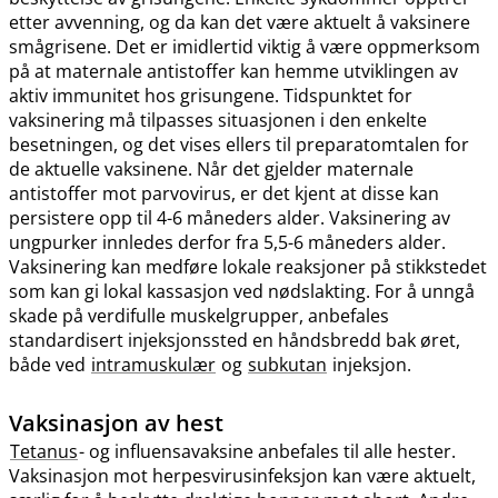
etter avvenning, og da kan det være aktuelt å vaksinere
smågrisene. Det er imidlertid viktig å være oppmerksom
på at maternale antistoffer kan hemme utviklingen av
aktiv immunitet hos grisungene. Tidspunktet for
vaksinering må tilpasses situasjonen i den enkelte
besetningen, og det vises ellers til preparatomtalen for
de aktuelle vaksinene. Når det gjelder maternale
antistoffer mot parvovirus, er det kjent at disse kan
persistere opp til 4-6 måneders alder. Vaksinering av
ungpurker innledes derfor fra 5,5-6 måneders alder.
Vaksinering kan medføre lokale reaksjoner på stikkstedet
som kan gi lokal kassasjon ved nødslakting. For å unngå
skade på verdifulle muskelgrupper, anbefales
standardisert injeksjonssted en håndsbredd bak øret,
både ved
intramuskulær
og
subkutan
injeksjon.
Vaksinasjon av hest
Tetanus
- og influensavaksine anbefales til alle hester.
Vaksinasjon mot herpesvirusinfeksjon kan være aktuelt,