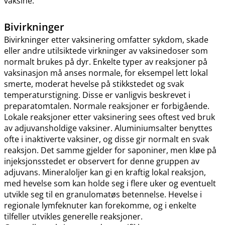
vaksine.
Bivirkninger
Bivirkninger etter vaksinering omfatter sykdom, skade
eller andre utilsiktede virkninger av vaksinedoser som
normalt brukes på dyr. Enkelte typer av reaksjoner på
vaksinasjon må anses normale, for eksempel lett lokal
smerte, moderat hevelse på stikkstedet og svak
temperaturstigning. Disse er vanligvis beskrevet i
preparatomtalen. Normale reaksjoner er forbigående.
Lokale reaksjoner etter vaksinering sees oftest ved bruk
av adjuvansholdige vaksiner. Aluminiumsalter benyttes
ofte i inaktiverte vaksiner, og disse gir normalt en svak
reaksjon. Det samme gjelder for saponiner, men kløe på
injeksjonsstedet er observert for denne gruppen av
adjuvans. Mineraloljer kan gi en kraftig lokal reaksjon,
med hevelse som kan holde seg i flere uker og eventuelt
utvikle seg til en granulomatøs betennelse. Hevelse i
regionale lymfeknuter kan forekomme, og i enkelte
tilfeller utvikles generelle reaksjoner.