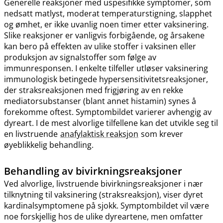
Generelle reaksjoner med uspesifikke symptomer, som
nedsatt matlyst, moderat temperaturstigning, slapphet
og ømhet, er ikke uvanlig noen timer etter vaksinering.
Slike reaksjoner er vanligvis forbigående, og årsakene
kan bero på effekten av ulike stoffer i vaksinen eller
produksjon av signalstoffer som følge av
immunresponsen. I enkelte tilfeller utløser vaksinering
immunologisk betingede hypersensitivitetsreaksjoner,
der straksreaksjonen med frigjøring av en rekke
mediatorsubstanser (blant annet histamin) synes å
forekomme oftest. Symptombildet varierer avhengig av
dyreart. I de mest alvorlige tilfellene kan det utvikle seg til
en livstruende
anafylaktisk reaksjon
som krever
øyeblikkelig behandling.
Behandling av bivirkningsreaksjoner
Ved alvorlige, livstruende bivirkningsreaksjoner i nær
tilknytning til vaksinering (straksreaksjon), viser dyret
kardinalsymptomene på sjokk. Symptombildet vil være
noe forskjellig hos de ulike dyreartene, men omfatter