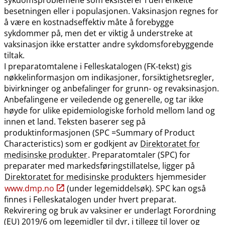
besetningen eller i populasjonen. Vaksinasjon regnes for
å være en kostnadseffektiv måte å forebygge
sykdommer på, men det er viktig å understreke at
vaksinasjon ikke erstatter andre sykdomsforebyggende
tiltak.
I preparatomtalene i Felleskatalogen (FK-tekst) gis
nøkkelinformasjon om indikasjoner, forsiktighetsregler,
bivirkninger og anbefalinger for grunn- og revaksinasjon.
Anbefalingene er veiledende og generelle, og tar ikke
høyde for ulike epidemiologiske forhold mellom land og
innen et land. Teksten baserer seg på
produktinformasjonen (SPC =Summary of Product
Characteristics) som er godkjent av
Direktoratet for
medisinske produkter
. Preparatomtaler (SPC) for
preparater med markedsføringstillatelse, ligger på
Direktoratet for medisinske produkters
hjemmesider
www.dmp.no
(under legemiddelsøk). SPC kan også
finnes i Felleskatalogen under hvert preparat.
Rekvirering og bruk av vaksiner er underlagt Forordning
(EU) 2019/6 om legemidler til dyr, i tillegg til lover og