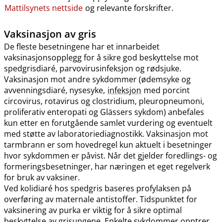
Mattilsynets nettside
og relevante forskrifter.
Vaksinasjon av gris
De fleste besetningene har et innarbeidet
vaksinasjonsopplegg for å sikre god beskyttelse mot
spedgrisdiaré, parvovirusinfeksjon og rødsjuke.
Vaksinasjon mot andre sykdommer (ødemsyke og
avvenningsdiaré, nysesyke,
infeksjon
med porcint
circovirus, rotavirus og clostridium, pleuropneumoni,
proliferativ enteropati og Glässers sykdom) anbefales
kun etter en forutgående samlet vurdering og eventuelt
med støtte av laboratoriediagnostikk. Vaksinasjon mot
tarmbrann er som hovedregel kun aktuelt i besetninger
hvor sykdommen er påvist. Når det gjelder foredlings- og
formeringsbesetninger, har næringen et eget regelverk
for bruk av vaksiner.
Ved kolidiaré hos spedgris baseres profylaksen på
overføring av maternale antistoffer. Tidspunktet for
vaksinering av purka er viktig for å sikre optimal
beskyttelse av grisungene. Enkelte sykdommer opptrer