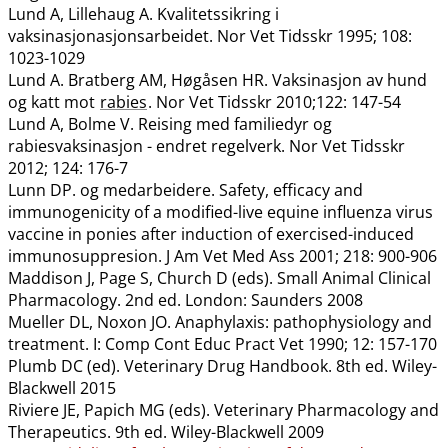
Lund A, Lillehaug A. Kvalitetssikring i
vaksinasjonasjonsarbeidet. Nor Vet Tidsskr 1995; 108:
1023-1029
Lund A. Bratberg AM, Høgåsen HR. Vaksinasjon av hund
og katt mot
rabies
. Nor Vet Tidsskr 2010;122: 147-54
Lund A, Bolme V. Reising med familiedyr og
rabiesvaksinasjon - endret regelverk. Nor Vet Tidsskr
2012; 124: 176-7
Lunn DP. og medarbeidere. Safety, efficacy and
immunogenicity of a modified-live equine influenza virus
vaccine in ponies after induction of exercised-induced
immunosuppresion. J Am Vet Med Ass 2001; 218: 900-906
Maddison J, Page S, Church D (eds). Small Animal Clinical
Pharmacology. 2nd ed. London: Saunders 2008
Mueller DL, Noxon JO. Anaphylaxis: pathophysiology and
treatment. I: Comp Cont Educ Pract Vet 1990; 12: 157-170
Plumb DC (ed). Veterinary Drug Handbook. 8th ed. Wiley-
Blackwell 2015
Riviere JE, Papich MG (eds). Veterinary Pharmacology and
Therapeutics. 9th ed. Wiley-Blackwell 2009