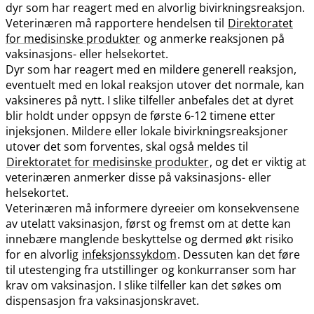
dyr som har reagert med en alvorlig bivirkningsreaksjon.
Veterinæren må rapportere hendelsen til
Direktoratet
for medisinske produkter
og anmerke reaksjonen på
vaksinasjons- eller helsekortet.
Dyr som har reagert med en mildere generell reaksjon,
eventuelt med en lokal reaksjon utover det normale, kan
vaksineres på nytt. I slike tilfeller anbefales det at dyret
blir holdt under oppsyn de første 6-12 timene etter
injeksjonen. Mildere eller lokale bivirkningsreaksjoner
utover det som forventes, skal også meldes til
Direktoratet for medisinske produkter
, og det er viktig at
veterinæren anmerker disse på vaksinasjons- eller
helsekortet.
Veterinæren må informere dyreeier om konsekvensene
av utelatt vaksinasjon, først og fremst om at dette kan
innebære manglende beskyttelse og dermed økt risiko
for en alvorlig
infeksjonssykdom
. Dessuten kan det føre
til utestenging fra utstillinger og konkurranser som har
krav om vaksinasjon. I slike tilfeller kan det søkes om
dispensasjon fra vaksinasjonskravet.