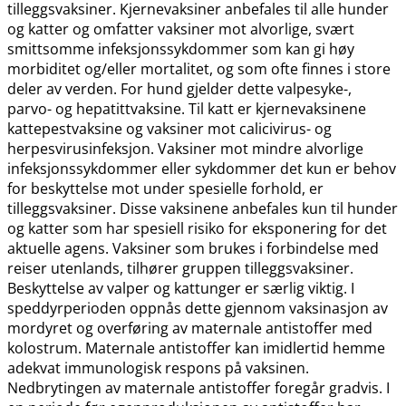
tilleggsvaksiner. Kjernevaksiner anbefales til alle hunder
og katter og omfatter vaksiner mot alvorlige, svært
smittsomme infeksjonssykdommer som kan gi høy
morbiditet og​/​eller mortalitet, og som ofte finnes i store
deler av verden. For hund gjelder dette valpesyke-,
parvo- og hepatittvaksine. Til katt er kjernevaksinene
kattepestvaksine og vaksiner mot calicivirus- og
herpesvirusinfeksjon. Vaksiner mot mindre alvorlige
infeksjonssykdommer eller sykdommer det kun er behov
for beskyttelse mot under spesielle forhold, er
tilleggsvaksiner. Disse vaksinene anbefales kun til hunder
og katter som har spesiell risiko for eksponering for det
aktuelle agens. Vaksiner som brukes i forbindelse med
reiser utenlands, tilhører gruppen tilleggsvaksiner.
Beskyttelse av valper og kattunger er særlig viktig. I
speddyrperioden oppnås dette gjennom vaksinasjon av
mordyret og overføring av maternale antistoffer med
kolostrum. Maternale antistoffer kan imidlertid hemme
adekvat immunologisk respons på vaksinen.
Nedbrytingen av maternale antistoffer foregår gradvis. I