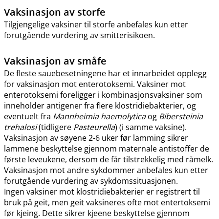
Vaksinasjon av storfe
Tilgjengelige vaksiner til storfe anbefales kun etter
forutgående vurdering av smitterisikoen.
Vaksinasjon av småfe
De fleste sauebesetningene har et innarbeidet opplegg
for vaksinasjon mot enterotoksemi. Vaksiner mot
enterotoksemi foreligger i kombinasjonsvaksiner som
inneholder antigener fra flere klostridiebakterier, og
eventuelt fra
Mannheimia haemolytica
og
Bibersteinia
trehalosi
(tidligere
Pasteurella
) (i samme vaksine).
Vaksinasjon av søyene 2-6 uker før lamming sikrer
lammene beskyttelse gjennom maternale antistoffer de
første leveukene, dersom de får tilstrekkelig med råmelk.
Vaksinasjon mot andre sykdommer anbefales kun etter
forutgående vurdering av sykdomssituasjonen.
Ingen vaksiner mot klostridiebakterier er registrert til
bruk på geit, men geit vaksineres ofte mot entertoksemi
før kjeing. Dette sikrer kjeene beskyttelse gjennom