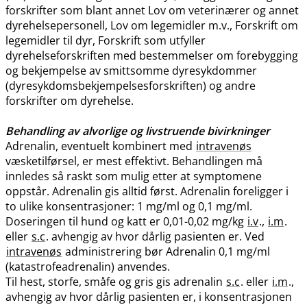
forskrifter som blant annet Lov om veterinærer og annet
dyrehelsepersonell, Lov om legemidler m.v., Forskrift om
legemidler til dyr, Forskrift som utfyller
dyrehelseforskriften med bestemmelser om forebygging
og bekjempelse av smittsomme dyresykdommer
(dyresykdomsbekjempelsesforskriften) og andre
forskrifter om dyrehelse.
Behandling av alvorlige og livstruende bivirkninger
Adrenalin, eventuelt kombinert med
intravenøs
væsketilførsel, er mest effektivt. Behandlingen må
innledes så raskt som mulig etter at symptomene
oppstår. Adrenalin gis alltid først. Adrenalin foreligger i
to ulike konsentrasjoner: 1 mg/ml og 0,1 mg​/​ml.
Doseringen til hund og katt er 0,01-0,02 mg/kg
i.v
.,
i.m
.
eller
s.c
. avhengig av hvor dårlig pasienten er. Ved
intravenøs
administrering bør Adrenalin 0,1 mg/ml
(katastrofeadrenalin) anvendes.
Til hest, storfe, småfe og gris gis adrenalin
s.c
. eller
i.m
.,
avhengig av hvor dårlig pasienten er, i konsentrasjonen