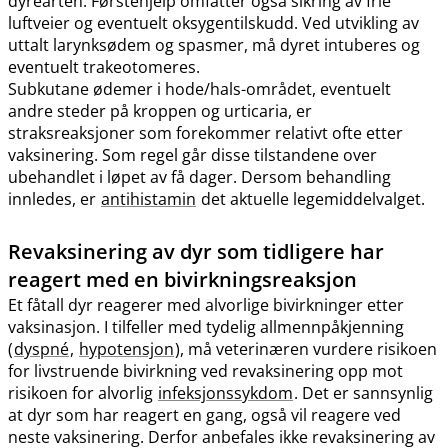
dyrearten. Førstehjelp omfatter også sikring av frie
luftveier og eventuelt oksygentilskudd. Ved utvikling av
uttalt larynksødem og spasmer, må dyret intuberes og
eventuelt trakeotomeres.
Subkutane ødemer i hode​/​hals-området, eventuelt
andre steder på kroppen og urticaria, er
straksreaksjoner som forekommer relativt ofte etter
vaksinering. Som regel går disse tilstandene over
ubehandlet i løpet av få dager. Dersom behandling
innledes, er
antihistamin
det aktuelle legemiddelvalget.
Revaksinering av dyr som tidligere har
reagert med en bivirkningsreaksjon
Et fåtall dyr reagerer med alvorlige bivirkninger etter
vaksinasjon. I tilfeller med tydelig allmennpåkjenning
(
dyspné
,
hypotensjon
), må veterinæren vurdere risikoen
for livstruende bivirkning ved revaksinering opp mot
risikoen for alvorlig
infeksjonssykdom
. Det er sannsynlig
at dyr som har reagert en gang, også vil reagere ved
neste vaksinering. Derfor anbefales ikke revaksinering av