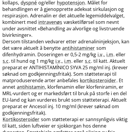
kollaps,
dyspné
og​/​eller
hypotensjon
. Målet for
behandlingen er å gjenopprette adekvat sirkulasjon og
respirasjon. Adrenalin er det aktuelle legemiddelvalget,
kombinert med
intravenøs
væsketilførsel som nevnt
under avsnittet «Behandling av alvorlige og livstruende
bivirkninger».
Dersom tilstanden vedvarer etter adrenalininjeksjon, kan
det være aktuelt å benytte
antihistaminer
som
difenhydramin. Doseringen er 0,5-2 mg/kg
i.v
.,
i.m
. eller
s.c
. til hund og 1 mg/kg
i.v
.,
i.m
. eller
s.c
. til katt. Aktuelt
preparat er ANTIHISTAMÍNICO SYVA 25 mg/ml inj. (krever
søknad om godkjenningsfritak). Som støtteterapi til
matproduserende arter anbefales
kortikosteroider
. Et
annet
antihistamin
, klorfenamin eller klorfeniramin, er
MRL-vurdert og er markedsført til bruk på storfe i en del
EU-land og kan vurderes brukt som støtteterapi. Aktuelt
preparat er Ancesol inj. 10 mg/ml (krever søknad om
godkjenningsfritak).
Kortikosteroider
som støtteterapi er sannsynligvis viktig
til katt, siden luftveier er sjokkorgan hos denne