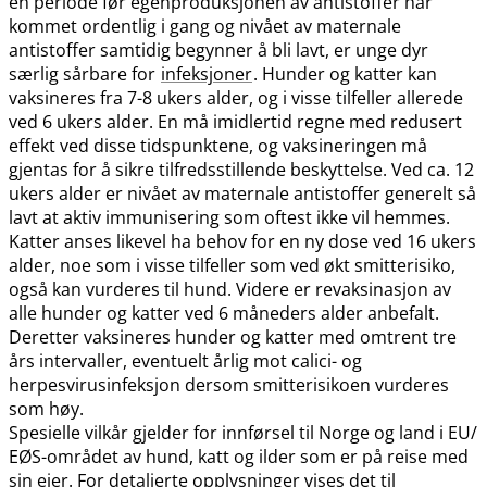
en periode før egenproduksjonen av antistoffer har
kommet ordentlig i gang og nivået av maternale
antistoffer samtidig begynner å bli lavt, er unge dyr
særlig sårbare for
infeksjoner
. Hunder og katter kan
vaksineres fra 7-8 ukers alder, og i visse tilfeller allerede
ved 6 ukers alder. En må imidlertid regne med redusert
effekt ved disse tidspunktene, og vaksineringen må
gjentas for å sikre tilfredsstillende beskyttelse. Ved ca. 12
ukers alder er nivået av maternale antistoffer generelt så
lavt at aktiv immunisering som oftest ikke vil hemmes.
Katter anses likevel ha behov for en ny dose ved 16 ukers
alder, noe som i visse tilfeller som ved økt smitterisiko,
også kan vurderes til hund. Videre er revaksinasjon av
alle hunder og katter ved 6 måneders alder anbefalt.
Deretter vaksineres hunder og katter med omtrent tre
års intervaller, eventuelt årlig mot calici- og
herpesvirusinfeksjon dersom smitterisikoen vurderes
som høy.
Spesielle vilkår gjelder for innførsel til Norge og land i EU​/​
EØS-området av hund, katt og ilder som er på reise med
sin eier. For detaljerte opplysninger vises det til