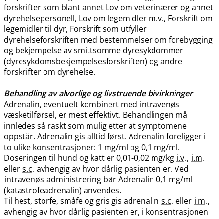
forskrifter som blant annet Lov om veterinærer og annet
dyrehelsepersonell, Lov om legemidler m.v., Forskrift om
legemidler til dyr, Forskrift som utfyller
dyrehelseforskriften med bestemmelser om forebygging
og bekjempelse av smittsomme dyresykdommer
(dyresykdomsbekjempelsesforskriften) og andre
forskrifter om dyrehelse.
Behandling av alvorlige og livstruende bivirkninger
Adrenalin, eventuelt kombinert med
intravenøs
væsketilførsel, er mest effektivt. Behandlingen må
innledes så raskt som mulig etter at symptomene
oppstår. Adrenalin gis alltid først. Adrenalin foreligger i
to ulike konsentrasjoner: 1 mg/ml og 0,1 mg​/​ml.
Doseringen til hund og katt er 0,01-0,02 mg/kg
i.v
.,
i.m
.
eller
s.c
. avhengig av hvor dårlig pasienten er. Ved
intravenøs
administrering bør Adrenalin 0,1 mg/ml
(katastrofeadrenalin) anvendes.
Til hest, storfe, småfe og gris gis adrenalin
s.c
. eller
i.m
.,
avhengig av hvor dårlig pasienten er, i konsentrasjonen