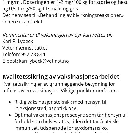
1 mg​/​ml. Doseringen er 1-2 mg/100 kg for storfe og hest
og 0,5-1 mg/50 kg til småfe og gris.
Det henvises til «Behandling av bivirkningsreaksjoner»
senere i kapittelet.
Kommentarer til vaksinasjon av dyr kan rettes til:
Kari R. Lybeck
Veterinærinstituttet
Telefon: 952 78 844
E-post: kari.lybeck@vetinst.no
Kvalitetssikring av vaksinasjonsarbeidet
Kvalitetssikring er av grunnleggende betydning for
utfallet av en vaksinasjon. Viktige punkter omfatter:
Riktig vaksinasjonsteknikk med hensyn til
injeksjonssted, aseptikk osv.
Optimal vaksinasjonsprosedyre som tar hensyn til
forhold som helsestatus, tiden det tar å utvikle
immunitet, tidsperiode for sykdomsrisiko,