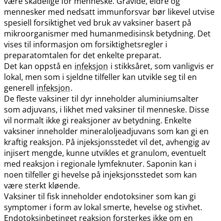
være skadelige for menneske. Gravide, eldre og
mennesker med nedsatt immunforsvar bør likevel utvise
spesiell forsiktighet ved bruk av vaksiner basert på
mikroorganismer med humanmedisinsk betydning. Det
vises til informasjon om forsiktighetsregler i
preparatomtalen for det enkelte preparat.
Det kan oppstå en
infeksjon
i stikksåret, som vanligvis er
lokal, men som i sjeldne tilfeller kan utvikle seg til en
generell
infeksjon
.
De fleste vaksiner til dyr inneholder aluminiumsalter
som adjuvans, i likhet med vaksiner til menneske. Disse
vil normalt ikke gi reaksjoner av betydning. Enkelte
vaksiner inneholder mineraloljeadjuvans som kan gi en
kraftig reaksjon. På injeksjonsstedet vil det, avhengig av
injisert mengde, kunne utvikles et granulom, eventuelt
med reaksjon i regionale lymfeknuter. Saponin kan i
noen tilfeller gi hevelse på injeksjonsstedet som kan
være sterkt kløende.
Vaksiner til fisk inneholder endotoksiner som kan gi
symptomer i form av lokal smerte, hevelse og stivhet.
Endotoksinbetinget reaksjon forsterkes ikke om en