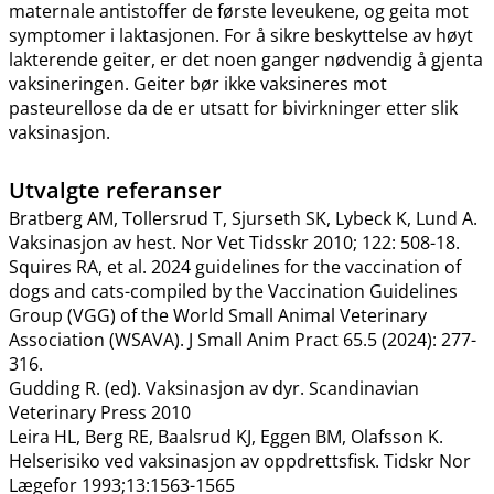
maternale antistoffer de første leveukene, og geita mot
symptomer i laktasjonen. For å sikre beskyttelse av høyt
lakterende geiter, er det noen ganger nødvendig å gjenta
vaksineringen. Geiter bør ikke vaksineres mot
pasteurellose da de er utsatt for bivirkninger etter slik
vaksinasjon.
Utvalgte referanser
Bratberg AM, Tollersrud T, Sjurseth SK, Lybeck K, Lund A.
Vaksinasjon av hest. Nor Vet Tidsskr 2010; 122: 508-18.
Squires RA, et al. 2024 guidelines for the vaccination of
dogs and cats-compiled by the Vaccination Guidelines
Group (VGG) of the World Small Animal Veterinary
Association (WSAVA). J Small Anim Pract 65.5 (2024): 277-
316.
Gudding R. (ed). Vaksinasjon av dyr. Scandinavian
Veterinary Press 2010
Leira HL, Berg RE, Baalsrud KJ, Eggen BM, Olafsson K.
Helserisiko ved vaksinasjon av oppdrettsfisk. Tidskr Nor
Lægefor 1993;13:1563-1565