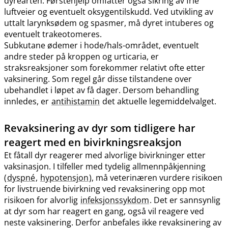
dyrearten. Førstehjelp omfatter også sikring av frie
luftveier og eventuelt oksygentilskudd. Ved utvikling av
uttalt larynksødem og spasmer, må dyret intuberes og
eventuelt trakeotomeres.
Subkutane ødemer i hode​/​hals-området, eventuelt
andre steder på kroppen og urticaria, er
straksreaksjoner som forekommer relativt ofte etter
vaksinering. Som regel går disse tilstandene over
ubehandlet i løpet av få dager. Dersom behandling
innledes, er
antihistamin
det aktuelle legemiddelvalget.
Revaksinering av dyr som tidligere har
reagert med en bivirkningsreaksjon
Et fåtall dyr reagerer med alvorlige bivirkninger etter
vaksinasjon. I tilfeller med tydelig allmennpåkjenning
(
dyspné
,
hypotensjon
), må veterinæren vurdere risikoen
for livstruende bivirkning ved revaksinering opp mot
risikoen for alvorlig
infeksjonssykdom
. Det er sannsynlig
at dyr som har reagert en gang, også vil reagere ved
neste vaksinering. Derfor anbefales ikke revaksinering av