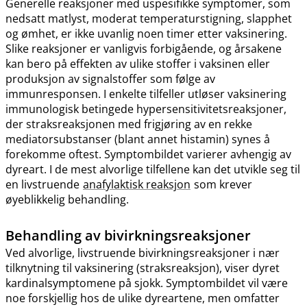
Generelle reaksjoner med uspesifikke symptomer, som
nedsatt matlyst, moderat temperaturstigning, slapphet
og ømhet, er ikke uvanlig noen timer etter vaksinering.
Slike reaksjoner er vanligvis forbigående, og årsakene
kan bero på effekten av ulike stoffer i vaksinen eller
produksjon av signalstoffer som følge av
immunresponsen. I enkelte tilfeller utløser vaksinering
immunologisk betingede hypersensitivitetsreaksjoner,
der straksreaksjonen med frigjøring av en rekke
mediatorsubstanser (blant annet histamin) synes å
forekomme oftest. Symptombildet varierer avhengig av
dyreart. I de mest alvorlige tilfellene kan det utvikle seg til
en livstruende
anafylaktisk reaksjon
som krever
øyeblikkelig behandling.
Behandling av bivirkningsreaksjoner
Ved alvorlige, livstruende bivirkningsreaksjoner i nær
tilknytning til vaksinering (straksreaksjon), viser dyret
kardinalsymptomene på sjokk. Symptombildet vil være
noe forskjellig hos de ulike dyreartene, men omfatter