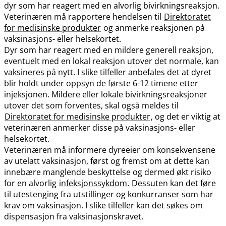
dyr som har reagert med en alvorlig bivirkningsreaksjon.
Veterinæren må rapportere hendelsen til
Direktoratet
for medisinske produkter
og anmerke reaksjonen på
vaksinasjons- eller helsekortet.
Dyr som har reagert med en mildere generell reaksjon,
eventuelt med en lokal reaksjon utover det normale, kan
vaksineres på nytt. I slike tilfeller anbefales det at dyret
blir holdt under oppsyn de første 6-12 timene etter
injeksjonen. Mildere eller lokale bivirkningsreaksjoner
utover det som forventes, skal også meldes til
Direktoratet for medisinske produkter
, og det er viktig at
veterinæren anmerker disse på vaksinasjons- eller
helsekortet.
Veterinæren må informere dyreeier om konsekvensene
av utelatt vaksinasjon, først og fremst om at dette kan
innebære manglende beskyttelse og dermed økt risiko
for en alvorlig
infeksjonssykdom
. Dessuten kan det føre
til utestenging fra utstillinger og konkurranser som har
krav om vaksinasjon. I slike tilfeller kan det søkes om
dispensasjon fra vaksinasjonskravet.