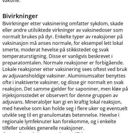
vaksine.
Bivirkninger
Bivirkninger etter vaksinering omfatter sykdom, skade
eller andre utilsiktede virkninger av vaksinedoser som
normalt brukes på dyr. Enkelte typer av reaksjoner på
vaksinasjon må anses normale, for eksempel lett lokal
smerte, moderat hevelse på stikkstedet og svak
temperaturstigning. Disse er vanligvis beskrevet i
preparatomtalen. Normale reaksjoner er forbigående.
Lokale reaksjoner etter vaksinering sees oftest ved bruk
av adjuvansholdige vaksiner. Aluminiumsalter benyttes
ofte i inaktiverte vaksiner, og disse gir normalt en svak
reaksjon. Det samme gjelder for saponiner, men kløe på
injeksjonsstedet er observert for denne gruppen av
adjuvans. Mineraloljer kan gi en kraftig lokal reaksjon,
med hevelse som kan holde seg i flere uker og eventuelt
utvikle seg til en granulomatøs betennelse. Hevelse i
regionale lymfeknuter kan forekomme, og i enkelte
tilfeller utvikles generelle reaksjoner.