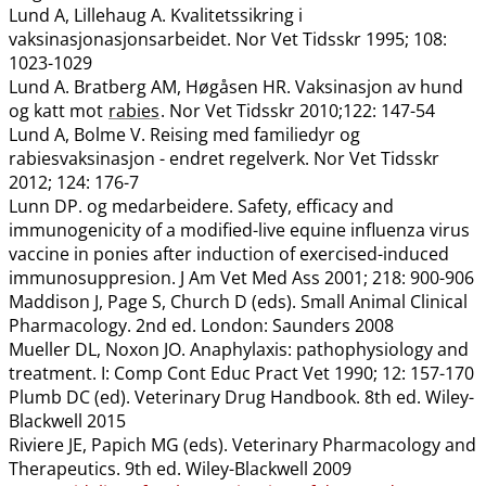
Lund A, Lillehaug A. Kvalitetssikring i
vaksinasjonasjonsarbeidet. Nor Vet Tidsskr 1995; 108:
1023-1029
Lund A. Bratberg AM, Høgåsen HR. Vaksinasjon av hund
og katt mot
rabies
. Nor Vet Tidsskr 2010;122: 147-54
Lund A, Bolme V. Reising med familiedyr og
rabiesvaksinasjon - endret regelverk. Nor Vet Tidsskr
2012; 124: 176-7
Lunn DP. og medarbeidere. Safety, efficacy and
immunogenicity of a modified-live equine influenza virus
vaccine in ponies after induction of exercised-induced
immunosuppresion. J Am Vet Med Ass 2001; 218: 900-906
Maddison J, Page S, Church D (eds). Small Animal Clinical
Pharmacology. 2nd ed. London: Saunders 2008
Mueller DL, Noxon JO. Anaphylaxis: pathophysiology and
treatment. I: Comp Cont Educ Pract Vet 1990; 12: 157-170
Plumb DC (ed). Veterinary Drug Handbook. 8th ed. Wiley-
Blackwell 2015
Riviere JE, Papich MG (eds). Veterinary Pharmacology and
Therapeutics. 9th ed. Wiley-Blackwell 2009