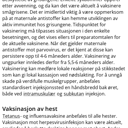
etter avvenning, og da kan det være aktuelt å vaksinere
smågrisene. Det er imidlertid viktig å være oppmerksom
på at maternale antistoffer kan hemme utviklingen av
aktiv immunitet hos grisungene. Tidspunktet for
vaksinering må tilpasses situasjonen i den enkelte
besetningen, og det vises ellers til preparatomtalen for
de aktuelle vaksinene. Når det gjelder maternale
antistoffer mot parvovirus, er det kjent at disse kan
persistere opp til 4-6 måneders alder. Vaksinering av
ungpurker innledes derfor fra 5,5-6 måneders alder.
Vaksinering kan medføre lokale reaksjoner på stikkstedet
som kan gi lokal kassasjon ved nødslakting. For å unngå
skade på verdifulle muskelgrupper, anbefales
standardisert injeksjonssted en håndsbredd bak øret,
både ved
intramuskulær
og
subkutan
injeksjon.
Vaksinasjon av hest
Tetanus
- og influensavaksine anbefales til alle hester.
Vaksinasjon mot herpesvirusinfeksjon kan være aktuelt,