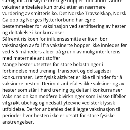
særlig for å beskytte drektige hopper mot abort. Andre
vaksiner anbefales kun brukt etter en nærmere
vurdering av smitterisiko. Det Norske Travselskap, Norsk
Galopp og Norges Rytterforbund har egne
bestemmelser for vaksinasjon ved sertifisering av hester
og deltakelse i konkurranser.
Såfremt risikoen for influensasmitte er liten, bør
vaksinasjon av føll fra vaksinerte hopper ikke innledes før
ved 5-6-måneders alder på grunn av mulig interferens
med maternale antistoffer.
Mange hester utsettes for store belastninger i
forbindelse med trening, transport og deltagelse i
konkurranser. Lett fysisk aktivitet er ikke til hinder for å
vaksinere hesten. Derimot anbefales ikke vaksinering av
hester som står i hard trening og deltar i konkurranser.
Vaksinasjon kan medføre bivirkninger som i visse tilfeller
vil gi økt ubehag og nedsatt yteevne ved sterk fysisk
utfoldelse. Derfor anbefales det å legge vaksinasjon til
perioder hvor hesten ikke er utsatt for store fysiske
anstrengelser.