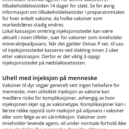
tilbakeholdelsestiden 14 dager for slakt. Se for øvrig
informasjon om tilbakeholdelsestider i preparatomtalen
for hver enkelt vaksine, da hvilke vaksiner som
markedsføres stadig endres.
Lokal kassasjon omkring injeksjonsstedet kan være
aktuelt i noen tilfeller, især for vaksiner som inneholder
mineraloljeadjuvans. Når det gjelder Ovivac P vet. til sau
vil injeksjonsstedet kasseres ved slakting innen 2 uker
etter vaksinasjon. Derfor er det viktig å oppgi
injeksjonsstedet på nødslakteattesten.
Uhell med injeksjon på menneske
Vaksiner til dyr utgjør generelt sett ingen helsefare for
menneske, men utilsiktet injeksjon av vaksine kan
medføre risiko for komplikasjoner, avhengig av hvor
injeksjonen skjer og av vaksinetype. Komplikasjoner kan i
første rekke oppstå som reaksjon på adjuvans i vaksiner
eller som følge av en sårinfeksjon. Vaksiner som
inneholder levende agens, vil under normale forhold ikke