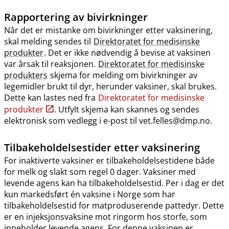
Rapportering av bivirkninger
Når det er mistanke om bivirkninger etter vaksinering,
skal melding sendes til
Direktoratet for medisinske
produkter
. Det er ikke nødvendig å bevise at vaksinen
var årsak til reaksjonen.
Direktoratet for medisinske
produkters
skjema for melding om bivirkninger av
legemidler brukt til dyr, herunder vaksiner, skal brukes.
Dette kan lastes ned fra
Direktoratet for medisinske
produkter
. Utfylt skjema kan skannes og sendes
elektronisk som vedlegg i e-post til vet.felles@dmp.no.
Tilbakeholdelsestider etter vaksinering
For inaktiverte vaksiner er tilbakeholdelsestidene både
for melk og slakt som regel 0 dager. Vaksiner med
levende agens kan ha tilbakeholdelsestid. Per i dag er det
kun markedsført én vaksine i Norge som har
tilbakeholdelsestid for matproduserende pattedyr. Dette
er en injeksjonsvaksine mot ringorm hos storfe, som
inneholder levende agens. For denne vaksinen er