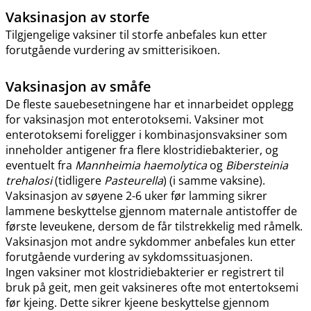
Vaksinasjon av storfe
Tilgjengelige vaksiner til storfe anbefales kun etter
forutgående vurdering av smitterisikoen.
Vaksinasjon av småfe
De fleste sauebesetningene har et innarbeidet opplegg
for vaksinasjon mot enterotoksemi. Vaksiner mot
enterotoksemi foreligger i kombinasjonsvaksiner som
inneholder antigener fra flere klostridiebakterier, og
eventuelt fra
Mannheimia haemolytica
og
Bibersteinia
trehalosi
(tidligere
Pasteurella
) (i samme vaksine).
Vaksinasjon av søyene 2-6 uker før lamming sikrer
lammene beskyttelse gjennom maternale antistoffer de
første leveukene, dersom de får tilstrekkelig med råmelk.
Vaksinasjon mot andre sykdommer anbefales kun etter
forutgående vurdering av sykdomssituasjonen.
Ingen vaksiner mot klostridiebakterier er registrert til
bruk på geit, men geit vaksineres ofte mot entertoksemi
før kjeing. Dette sikrer kjeene beskyttelse gjennom