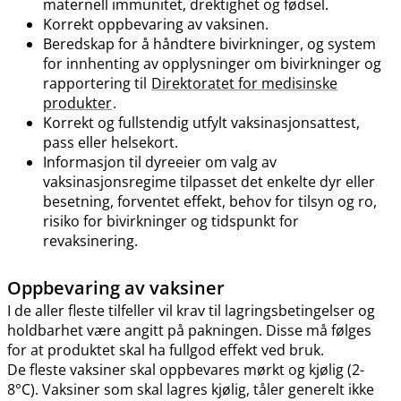
maternell immunitet, drektighet og fødsel.
Korrekt oppbevaring av vaksinen.
Beredskap for å håndtere bivirkninger, og system
for innhenting av opplysninger om bivirkninger og
rapportering til
Direktoratet for medisinske
produkter
.
Korrekt og fullstendig utfylt vaksinasjonsattest,
pass eller helsekort.
Informasjon til dyreeier om valg av
vaksinasjonsregime tilpasset det enkelte dyr eller
besetning, forventet effekt, behov for tilsyn og ro,
risiko for bivirkninger og tidspunkt for
revaksinering.
Oppbevaring av vaksiner
I de aller fleste tilfeller vil krav til lagringsbetingelser og
holdbarhet være angitt på pakningen. Disse må følges
for at produktet skal ha fullgod effekt ved bruk.
De fleste vaksiner skal oppbevares mørkt og kjølig (2-
8°C). Vaksiner som skal lagres kjølig, tåler generelt ikke