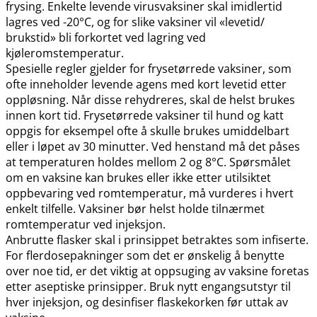
frysing. Enkelte levende virusvaksiner skal imidlertid
lagres ved -20°C, og for slike vaksiner vil «levetid​/​
brukstid» bli forkortet ved lagring ved
kjøleromstemperatur.
Spesielle regler gjelder for frysetørrede vaksiner, som
ofte inneholder levende agens med kort levetid etter
oppløsning. Når disse rehydreres, skal de helst brukes
innen kort tid. Frysetørrede vaksiner til hund og katt
oppgis for eksempel ofte å skulle brukes umiddelbart
eller i løpet av 30 minutter. Ved henstand må det påses
at temperaturen holdes mellom 2 og 8°C. Spørsmålet
om en vaksine kan brukes eller ikke etter utilsiktet
oppbevaring ved romtemperatur, må vurderes i hvert
enkelt tilfelle. Vaksiner bør helst holde tilnærmet
romtemperatur ved injeksjon.
Anbrutte flasker skal i prinsippet betraktes som infiserte.
For flerdosepakninger som det er ønskelig å benytte
over noe tid, er det viktig at oppsuging av vaksine foretas
etter aseptiske prinsipper. Bruk nytt engangsutstyr til
hver injeksjon, og desinfiser flaskekorken før uttak av