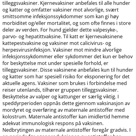
tilleggsvaksiner. Kjernevaksiner anbefales til alle hunder
og katter og omfatter vaksiner mot alvorlige, svært
smittsomme infeksjonssykdommer som kan gi høy
morbiditet og​/​eller mortalitet, og som ofte finnes i store
deler av verden. For hund gjelder dette valpesyke-,
parvo- og hepatittvaksine. Til katt er kjernevaksinene
kattepestvaksine og vaksiner mot calicivirus- og
herpesvirusinfeksjon. Vaksiner mot mindre alvorlige
infeksjonssykdommer eller sykdommer det kun er behov
for beskyttelse mot under spesielle forhold, er
tilleggsvaksiner. Disse vaksinene anbefales kun til hunder
og katter som har spesiell risiko for eksponering for det
aktuelle agens. Vaksiner som brukes i forbindelse med
reiser utenlands, tilhører gruppen tilleggsvaksiner.
Beskyttelse av valper og kattunger er særlig viktig. I
speddyrperioden oppnås dette gjennom vaksinasjon av
mordyret og overføring av maternale antistoffer med
kolostrum. Maternale antistoffer kan imidlertid hemme
adekvat immunologisk respons på vaksinen.
Nedbrytingen av maternale antistoffer foregår gradvis. I