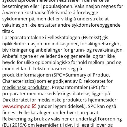
besetningen eller i populasjonen. Vaksinasjon regnes for
å være en kostnadseffektiv måte å forebygge
sykdommer på, men det er viktig å understreke at
vaksinasjon ikke erstatter andre sykdomsforebyggende
tiltak.
I preparatomtalene i Felleskatalogen (FK-tekst) gis
nøkkelinformasjon om indikasjoner, forsiktighetsregler,
bivirkninger og anbefalinger for grunn- og revaksinasjon.
Anbefalingene er veiledende og generelle, og tar ikke
høyde for ulike epidemiologiske forhold mellom land og
innen et land. Teksten baserer seg på
produktinformasjonen (SPC =Summary of Product
Characteristics) som er godkjent av
Direktoratet for
medisinske produkter
. Preparatomtaler (SPC) for
preparater med markedsføringstillatelse, ligger på
Direktoratet for medisinske produkters
hjemmesider
www.dmp.no
(under legemiddelsøk). SPC kan også
finnes i Felleskatalogen under hvert preparat.
Rekvirering og bruk av vaksiner er underlagt Forordning
(EU) 2019/6 om legemidler til dyr, i tillegg til lover og