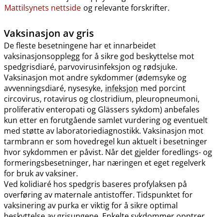
Mattilsynets nettside
og relevante forskrifter.
Vaksinasjon av gris
De fleste besetningene har et innarbeidet
vaksinasjonsopplegg for å sikre god beskyttelse mot
spedgrisdiaré, parvovirusinfeksjon og rødsjuke.
Vaksinasjon mot andre sykdommer (ødemsyke og
avvenningsdiaré, nysesyke,
infeksjon
med porcint
circovirus, rotavirus og clostridium, pleuropneumoni,
proliferativ enteropati og Glässers sykdom) anbefales
kun etter en forutgående samlet vurdering og eventuelt
med støtte av laboratoriediagnostikk. Vaksinasjon mot
tarmbrann er som hovedregel kun aktuelt i besetninger
hvor sykdommen er påvist. Når det gjelder foredlings- og
formeringsbesetninger, har næringen et eget regelverk
for bruk av vaksiner.
Ved kolidiaré hos spedgris baseres profylaksen på
overføring av maternale antistoffer. Tidspunktet for
vaksinering av purka er viktig for å sikre optimal
beskyttelse av grisungene. Enkelte sykdommer opptrer