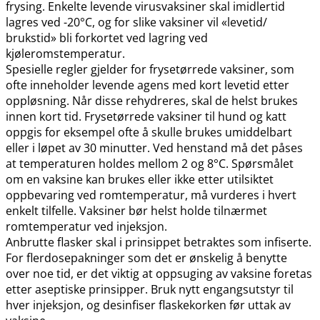
frysing. Enkelte levende virusvaksiner skal imidlertid
lagres ved -20°C, og for slike vaksiner vil «levetid​/​
brukstid» bli forkortet ved lagring ved
kjøleromstemperatur.
Spesielle regler gjelder for frysetørrede vaksiner, som
ofte inneholder levende agens med kort levetid etter
oppløsning. Når disse rehydreres, skal de helst brukes
innen kort tid. Frysetørrede vaksiner til hund og katt
oppgis for eksempel ofte å skulle brukes umiddelbart
eller i løpet av 30 minutter. Ved henstand må det påses
at temperaturen holdes mellom 2 og 8°C. Spørsmålet
om en vaksine kan brukes eller ikke etter utilsiktet
oppbevaring ved romtemperatur, må vurderes i hvert
enkelt tilfelle. Vaksiner bør helst holde tilnærmet
romtemperatur ved injeksjon.
Anbrutte flasker skal i prinsippet betraktes som infiserte.
For flerdosepakninger som det er ønskelig å benytte
over noe tid, er det viktig at oppsuging av vaksine foretas
etter aseptiske prinsipper. Bruk nytt engangsutstyr til
hver injeksjon, og desinfiser flaskekorken før uttak av