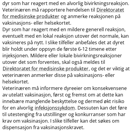
dyr som har reagert med en alvorlig bivirkningsreaksjon.
Veterinæren må rapportere hendelsen til
Direktoratet
for medisinske produkter
og anmerke reaksjonen på
vaksinasjons- eller helsekortet.
Dyr som har reagert med en mildere generell reaksjon,
eventuelt med en lokal reaksjon utover det normale, kan
vaksineres på nytt. I slike tilfeller anbefales det at dyret
blir holdt under oppsyn de første 6-12 timene etter
injeksjonen. Mildere eller lokale bivirkningsreaksjoner
utover det som forventes, skal også meldes til
Direktoratet for medisinske produkter
, og det er viktig at
veterinæren anmerker disse på vaksinasjons- eller
helsekortet.
Veterinæren må informere dyreeier om konsekvensene
av utelatt vaksinasjon, først og fremst om at dette kan
innebære manglende beskyttelse og dermed økt risiko
for en alvorlig
infeksjonssykdom
. Dessuten kan det føre
til utestenging fra utstillinger og konkurranser som har
krav om vaksinasjon. I slike tilfeller kan det søkes om
dispensasjon fra vaksinasjonskravet.