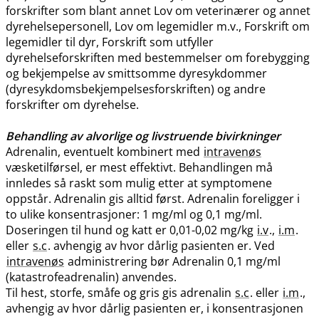
forskrifter som blant annet Lov om veterinærer og annet
dyrehelsepersonell, Lov om legemidler m.v., Forskrift om
legemidler til dyr, Forskrift som utfyller
dyrehelseforskriften med bestemmelser om forebygging
og bekjempelse av smittsomme dyresykdommer
(dyresykdomsbekjempelsesforskriften) og andre
forskrifter om dyrehelse.
Behandling av alvorlige og livstruende bivirkninger
Adrenalin, eventuelt kombinert med
intravenøs
væsketilførsel, er mest effektivt. Behandlingen må
innledes så raskt som mulig etter at symptomene
oppstår. Adrenalin gis alltid først. Adrenalin foreligger i
to ulike konsentrasjoner: 1 mg/ml og 0,1 mg​/​ml.
Doseringen til hund og katt er 0,01-0,02 mg/kg
i.v
.,
i.m
.
eller
s.c
. avhengig av hvor dårlig pasienten er. Ved
intravenøs
administrering bør Adrenalin 0,1 mg/ml
(katastrofeadrenalin) anvendes.
Til hest, storfe, småfe og gris gis adrenalin
s.c
. eller
i.m
.,
avhengig av hvor dårlig pasienten er, i konsentrasjonen