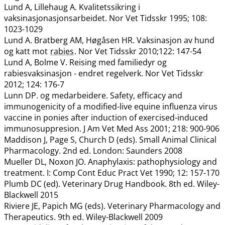
Lund A, Lillehaug A. Kvalitetssikring i
vaksinasjonasjonsarbeidet. Nor Vet Tidsskr 1995; 108:
1023-1029
Lund A. Bratberg AM, Høgåsen HR. Vaksinasjon av hund
og katt mot
rabies
. Nor Vet Tidsskr 2010;122: 147-54
Lund A, Bolme V. Reising med familiedyr og
rabiesvaksinasjon - endret regelverk. Nor Vet Tidsskr
2012; 124: 176-7
Lunn DP. og medarbeidere. Safety, efficacy and
immunogenicity of a modified-live equine influenza virus
vaccine in ponies after induction of exercised-induced
immunosuppresion. J Am Vet Med Ass 2001; 218: 900-906
Maddison J, Page S, Church D (eds). Small Animal Clinical
Pharmacology. 2nd ed. London: Saunders 2008
Mueller DL, Noxon JO. Anaphylaxis: pathophysiology and
treatment. I: Comp Cont Educ Pract Vet 1990; 12: 157-170
Plumb DC (ed). Veterinary Drug Handbook. 8th ed. Wiley-
Blackwell 2015
Riviere JE, Papich MG (eds). Veterinary Pharmacology and
Therapeutics. 9th ed. Wiley-Blackwell 2009