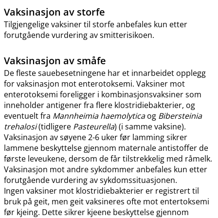
Vaksinasjon av storfe
Tilgjengelige vaksiner til storfe anbefales kun etter
forutgående vurdering av smitterisikoen.
Vaksinasjon av småfe
De fleste sauebesetningene har et innarbeidet opplegg
for vaksinasjon mot enterotoksemi. Vaksiner mot
enterotoksemi foreligger i kombinasjonsvaksiner som
inneholder antigener fra flere klostridiebakterier, og
eventuelt fra
Mannheimia haemolytica
og
Bibersteinia
trehalosi
(tidligere
Pasteurella
) (i samme vaksine).
Vaksinasjon av søyene 2-6 uker før lamming sikrer
lammene beskyttelse gjennom maternale antistoffer de
første leveukene, dersom de får tilstrekkelig med råmelk.
Vaksinasjon mot andre sykdommer anbefales kun etter
forutgående vurdering av sykdomssituasjonen.
Ingen vaksiner mot klostridiebakterier er registrert til
bruk på geit, men geit vaksineres ofte mot entertoksemi
før kjeing. Dette sikrer kjeene beskyttelse gjennom