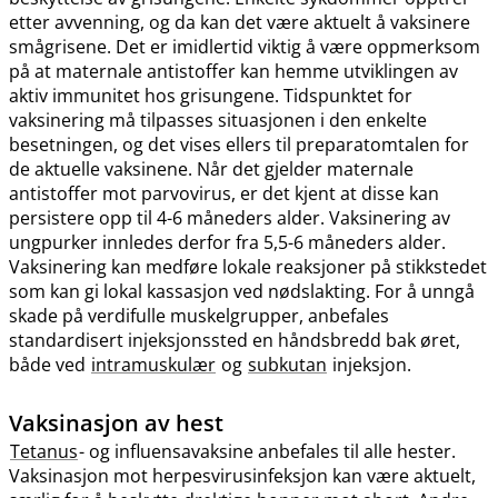
etter avvenning, og da kan det være aktuelt å vaksinere
smågrisene. Det er imidlertid viktig å være oppmerksom
på at maternale antistoffer kan hemme utviklingen av
aktiv immunitet hos grisungene. Tidspunktet for
vaksinering må tilpasses situasjonen i den enkelte
besetningen, og det vises ellers til preparatomtalen for
de aktuelle vaksinene. Når det gjelder maternale
antistoffer mot parvovirus, er det kjent at disse kan
persistere opp til 4-6 måneders alder. Vaksinering av
ungpurker innledes derfor fra 5,5-6 måneders alder.
Vaksinering kan medføre lokale reaksjoner på stikkstedet
som kan gi lokal kassasjon ved nødslakting. For å unngå
skade på verdifulle muskelgrupper, anbefales
standardisert injeksjonssted en håndsbredd bak øret,
både ved
intramuskulær
og
subkutan
injeksjon.
Vaksinasjon av hest
Tetanus
- og influensavaksine anbefales til alle hester.
Vaksinasjon mot herpesvirusinfeksjon kan være aktuelt,