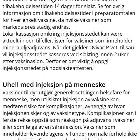
tilbakeholdelsestiden 14 dager for slakt. Se for øvrig
informasjon om tilbakeholdelsestider i preparatomtalen
for hver enkelt vaksine, da hvilke vaksiner som
markedsføres stadig endres.
Lokal kassasjon omkring injeksjonsstedet kan være
aktuelt i noen tilfeller, især for vaksiner som inneholder
mineraloljeadjuvans. Når det gjelder Ovivac P vet. til sau
vil injeksjonsstedet kasseres ved slakting innen 2 uker
etter vaksinasjon. Derfor er det viktig å oppgi
injeksjonsstedet på nødslakteattesten.
Uhell med injeksjon på menneske
Vaksiner til dyr utgjør generelt sett ingen helsefare for
menneske, men utilsiktet injeksjon av vaksine kan
medføre risiko for komplikasjoner, avhengig av hvor
injeksjonen skjer og av vaksinetype. Komplikasjoner kan i
første rekke oppstå som reaksjon på adjuvans i vaksiner
eller som følge av en sårinfeksjon. Vaksiner som
inneholder levende agens, vil under normale forhold ikke