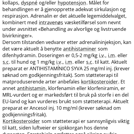
kollaps,
dyspné
og​/​eller
hypotensjon
. Målet for
behandlingen er å gjenopprette adekvat sirkulasjon og
respirasjon. Adrenalin er det aktuelle legemiddelvalget,
kombinert med
intravenøs
væsketilførsel som nevnt
under avsnittet «Behandling av alvorlige og livstruende
bivirkninger».
Dersom tilstanden vedvarer etter adrenalininjeksjon, kan
det være aktuelt å benytte
antihistaminer
som
difenhydramin. Doseringen er 0,5-2 mg/kg
i.v
.,
i.m
. eller
s.c
. til hund og 1 mg/kg
i.v
.,
i.m
. eller
s.c
. til katt. Aktuelt
preparat er ANTIHISTAMÍNICO SYVA 25 mg/ml inj. (krever
søknad om godkjenningsfritak). Som støtteterapi til
matproduserende arter anbefales
kortikosteroider
. Et
annet
antihistamin
, klorfenamin eller klorfeniramin, er
MRL-vurdert og er markedsført til bruk på storfe i en del
EU-land og kan vurderes brukt som støtteterapi. Aktuelt
preparat er Ancesol inj. 10 mg/ml (krever søknad om
godkjenningsfritak).
Kortikosteroider
som støtteterapi er sannsynligvis viktig
til katt, siden luftveier er sjokkorgan hos denne