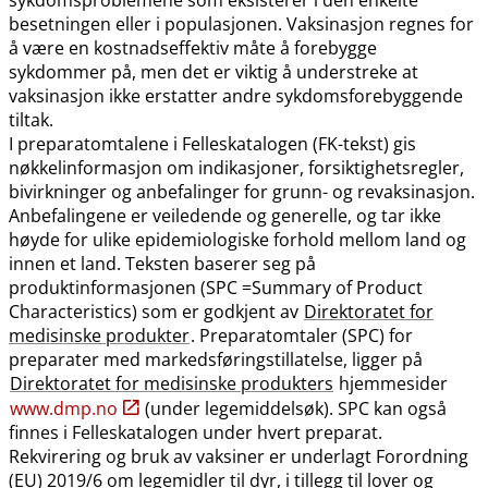
besetningen eller i populasjonen. Vaksinasjon regnes for
å være en kostnadseffektiv måte å forebygge
sykdommer på, men det er viktig å understreke at
vaksinasjon ikke erstatter andre sykdomsforebyggende
tiltak.
I preparatomtalene i Felleskatalogen (FK-tekst) gis
nøkkelinformasjon om indikasjoner, forsiktighetsregler,
bivirkninger og anbefalinger for grunn- og revaksinasjon.
Anbefalingene er veiledende og generelle, og tar ikke
høyde for ulike epidemiologiske forhold mellom land og
innen et land. Teksten baserer seg på
produktinformasjonen (SPC =Summary of Product
Characteristics) som er godkjent av
Direktoratet for
medisinske produkter
. Preparatomtaler (SPC) for
preparater med markedsføringstillatelse, ligger på
Direktoratet for medisinske produkters
hjemmesider
www.dmp.no
(under legemiddelsøk). SPC kan også
finnes i Felleskatalogen under hvert preparat.
Rekvirering og bruk av vaksiner er underlagt Forordning
(EU) 2019/6 om legemidler til dyr, i tillegg til lover og