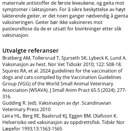
maternale antistoffer de første leveukene, og geita mot
symptomer i laktasjonen. For å sikre beskyttelse av høyt
lakterende geiter, er det noen ganger nødvendig å gjenta
vaksineringen. Geiter bør ikke vaksineres mot
pasteurellose da de er utsatt for bivirkninger etter slik
vaksinasjon.
Utvalgte referanser
Bratberg AM, Tollersrud T, Sjurseth SK, Lybeck K, Lund A.
Vaksinasjon av hest. Nor Vet Tidsskr 2010; 122: 508-18.
Squires RA, et al. 2024 guidelines for the vaccination of
dogs and cats-compiled by the Vaccination Guidelines
Group (VGG) of the World Small Animal Veterinary
Association (WSAVA). J Small Anim Pract 65.5 (2024): 277-
316.
Gudding R. (ed). Vaksinasjon av dyr. Scandinavian
Veterinary Press 2010
Leira HL, Berg RE, Baalsrud KJ, Eggen BM, Olafsson K.
Helserisiko ved vaksinasjon av oppdrettsfisk. Tidskr Nor
Lægefor 1993;13:1563-1565