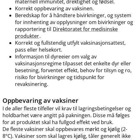
maternell immunitet, drektighet og fødsel.
Korrekt oppbevaring av vaksinen.
Beredskap for å håndtere bivirkninger, og system
for innhenting av opplysninger om bivirkninger og
rapportering til
Direktoratet for medisinske
produkter
.
Korrekt og fullstendig utfylt vaksinasjonsattest,
pass eller helsekort.
Informasjon til dyreeier om valg av
vaksinasjonsregime tilpasset det enkelte dyr eller
besetning, forventet effekt, behov for tilsyn og ro,
risiko for bivirkninger og tidspunkt for
revaksinering.
Oppbevaring av vaksiner
I de aller fleste tilfeller vil krav til lagringsbetingelser og
holdbarhet være angitt på pakningen. Disse må følges
for at produktet skal ha fullgod effekt ved bruk.
De fleste vaksiner skal oppbevares mørkt og kjølig (2-
8°C). Vaksiner som skal lagres kjølig, tåler generelt ikke