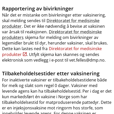
Rapportering av bivirkninger
Når det er mistanke om bivirkninger etter vaksinering,
skal melding sendes til
Direktoratet for medisinske
produkter
. Det er ikke nødvendig å bevise at vaksinen
var årsak til reaksjonen.
Direktoratet for medisinske
produkters
skjema for melding om bivirkninger av
legemidler brukt til dyr, herunder vaksiner, skal brukes.
Dette kan lastes ned fra
Direktoratet for medisinske
produkter
. Utfylt skjema kan skannes og sendes
elektronisk som vedlegg i e-post til vet.felles@dmp.no.
Tilbakeholdelsestider etter vaksinering
For inaktiverte vaksiner er tilbakeholdelsestidene både
for melk og slakt som regel 0 dager. Vaksiner med
levende agens kan ha tilbakeholdelsestid. Per i dag er det
kun markedsført én vaksine i Norge som har
tilbakeholdelsestid for matproduserende pattedyr. Dette
er en injeksjonsvaksine mot ringorm hos storfe, som
inneholder levende agens. For denne vaksinen er