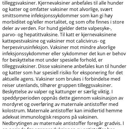
tilleggsvaksiner. Kjernevaksiner anbefales til alle hunder
og katter og omfatter vaksiner mot alvorlige, svært
smittsomme infeksjonssykdommer som kan gi høy
morbiditet og​/​eller mortalitet, og som ofte finnes i store
deler av verden. For hund gjelder dette valpesyke-,
parvo- og hepatittvaksine. Til katt er kjernevaksinene
kattepestvaksine og vaksiner mot calicivirus- og
herpesvirusinfeksjon. Vaksiner mot mindre alvorlige
infeksjonssykdommer eller sykdommer det kun er behov
for beskyttelse mot under spesielle forhold, er
tilleggsvaksiner. Disse vaksinene anbefales kun til hunder
og katter som har spesiell risiko for eksponering for det
aktuelle agens. Vaksiner som brukes i forbindelse med
reiser utenlands, tilhører gruppen tilleggsvaksiner.
Beskyttelse av valper og kattunger er særlig viktig. I
speddyrperioden oppnås dette gjennom vaksinasjon av
mordyret og overføring av maternale antistoffer med
kolostrum. Maternale antistoffer kan imidlertid hemme
adekvat immunologisk respons på vaksinen.
Nedbrytingen av maternale antistoffer foregår gradvis. I