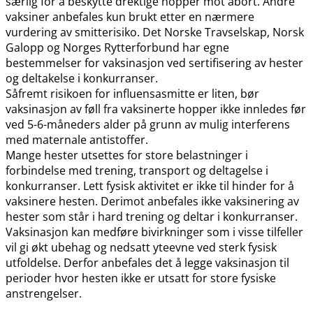
særlig for å beskytte drektige hopper mot abort. Andre
vaksiner anbefales kun brukt etter en nærmere
vurdering av smitterisiko. Det Norske Travselskap, Norsk
Galopp og Norges Rytterforbund har egne
bestemmelser for vaksinasjon ved sertifisering av hester
og deltakelse i konkurranser.
Såfremt risikoen for influensasmitte er liten, bør
vaksinasjon av føll fra vaksinerte hopper ikke innledes før
ved 5-6-måneders alder på grunn av mulig interferens
med maternale antistoffer.
Mange hester utsettes for store belastninger i
forbindelse med trening, transport og deltagelse i
konkurranser. Lett fysisk aktivitet er ikke til hinder for å
vaksinere hesten. Derimot anbefales ikke vaksinering av
hester som står i hard trening og deltar i konkurranser.
Vaksinasjon kan medføre bivirkninger som i visse tilfeller
vil gi økt ubehag og nedsatt yteevne ved sterk fysisk
utfoldelse. Derfor anbefales det å legge vaksinasjon til
perioder hvor hesten ikke er utsatt for store fysiske
anstrengelser.