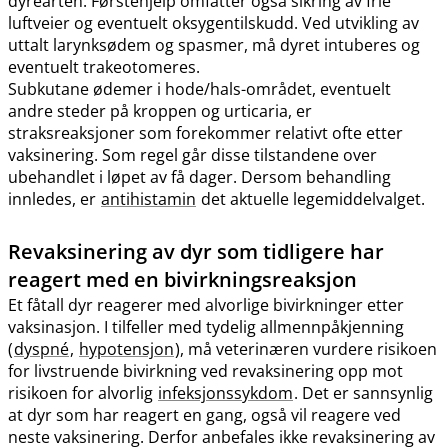
dyrearten. Førstehjelp omfatter også sikring av frie
luftveier og eventuelt oksygentilskudd. Ved utvikling av
uttalt larynksødem og spasmer, må dyret intuberes og
eventuelt trakeotomeres.
Subkutane ødemer i hode​/​hals-området, eventuelt
andre steder på kroppen og urticaria, er
straksreaksjoner som forekommer relativt ofte etter
vaksinering. Som regel går disse tilstandene over
ubehandlet i løpet av få dager. Dersom behandling
innledes, er
antihistamin
det aktuelle legemiddelvalget.
Revaksinering av dyr som tidligere har
reagert med en bivirkningsreaksjon
Et fåtall dyr reagerer med alvorlige bivirkninger etter
vaksinasjon. I tilfeller med tydelig allmennpåkjenning
(
dyspné
,
hypotensjon
), må veterinæren vurdere risikoen
for livstruende bivirkning ved revaksinering opp mot
risikoen for alvorlig
infeksjonssykdom
. Det er sannsynlig
at dyr som har reagert en gang, også vil reagere ved
neste vaksinering. Derfor anbefales ikke revaksinering av