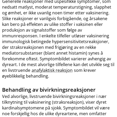
Generelle reaksjoner med uspesifikke symptomer, som
nedsatt matlyst, moderat temperaturstigning, slapphet
og ømhet, er ikke uvanlig noen timer etter vaksinering.
Slike reaksjoner er vanligvis forbigående, og årsakene
kan bero på effekten av ulike stoffer i vaksinen eller
produksjon av signalstoffer som følge av
immunresponsen. I enkelte tilfeller utløser vaksinering
immunologisk betingede hypersensitivitetsreaksjoner,
der straksreaksjonen med frigjøring av en rekke
mediatorsubstanser (blant annet histamin) synes å
forekomme oftest. Symptombildet varierer avhengig av
dyreart. I de mest alvorlige tilfellene kan det utvikle seg til
en livstruende
anafylaktisk reaksjon
som krever
øyeblikkelig behandling.
Behandling av bivirkningsreaksjoner
Ved alvorlige, livstruende bivirkningsreaksjoner i nær
tilknytning til vaksinering (straksreaksjon), viser dyret
kardinalsymptomene på sjokk. Symptombildet vil være
noe forskjellig hos de ulike dyreartene, men omfatter