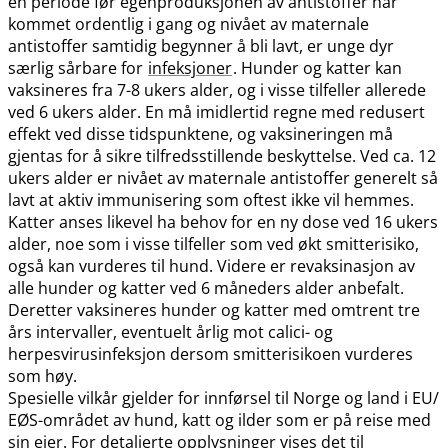
en periode før egenproduksjonen av antistoffer har
kommet ordentlig i gang og nivået av maternale
antistoffer samtidig begynner å bli lavt, er unge dyr
særlig sårbare for
infeksjoner
. Hunder og katter kan
vaksineres fra 7-8 ukers alder, og i visse tilfeller allerede
ved 6 ukers alder. En må imidlertid regne med redusert
effekt ved disse tidspunktene, og vaksineringen må
gjentas for å sikre tilfredsstillende beskyttelse. Ved ca. 12
ukers alder er nivået av maternale antistoffer generelt så
lavt at aktiv immunisering som oftest ikke vil hemmes.
Katter anses likevel ha behov for en ny dose ved 16 ukers
alder, noe som i visse tilfeller som ved økt smitterisiko,
også kan vurderes til hund. Videre er revaksinasjon av
alle hunder og katter ved 6 måneders alder anbefalt.
Deretter vaksineres hunder og katter med omtrent tre
års intervaller, eventuelt årlig mot calici- og
herpesvirusinfeksjon dersom smitterisikoen vurderes
som høy.
Spesielle vilkår gjelder for innførsel til Norge og land i EU​/​
EØS-området av hund, katt og ilder som er på reise med
sin eier. For detaljerte opplysninger vises det til