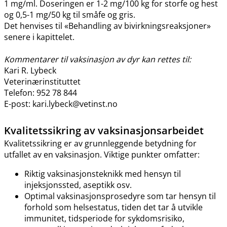
1 mg​/​ml. Doseringen er 1-2 mg/100 kg for storfe og hest
og 0,5-1 mg/50 kg til småfe og gris.
Det henvises til «Behandling av bivirkningsreaksjoner»
senere i kapittelet.
Kommentarer til vaksinasjon av dyr kan rettes til:
Kari R. Lybeck
Veterinærinstituttet
Telefon: 952 78 844
E-post: kari.lybeck@vetinst.no
Kvalitetssikring av vaksinasjonsarbeidet
Kvalitetssikring er av grunnleggende betydning for
utfallet av en vaksinasjon. Viktige punkter omfatter:
Riktig vaksinasjonsteknikk med hensyn til
injeksjonssted, aseptikk osv.
Optimal vaksinasjonsprosedyre som tar hensyn til
forhold som helsestatus, tiden det tar å utvikle
immunitet, tidsperiode for sykdomsrisiko,