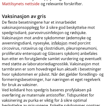
Mattilsynets nettside
og relevante forskrifter.
Vaksinasjon av gris
De fleste besetningene har et innarbeidet
vaksinasjonsopplegg for å sikre god beskyttelse mot
spedgrisdiaré, parvovirusinfeksjon og rødsjuke.
Vaksinasjon mot andre sykdommer (ødemsyke og
avvenningsdiaré, nysesyke,
infeksjon
med porcint
circovirus, rotavirus og clostridium, pleuropneumoni,
proliferativ enteropati og Glässers sykdom) anbefales
kun etter en forutgående samlet vurdering og eventuelt
med støtte av laboratoriediagnostikk. Vaksinasjon mot
tarmbrann er som hovedregel kun aktuelt i besetninger
hvor sykdommen er påvist. Når det gjelder foredlings- og
formeringsbesetninger, har næringen et eget regelverk
for bruk av vaksiner.
Ved kolidiaré hos spedgris baseres profylaksen på
overføring av maternale antistoffer. Tidspunktet for
vaksinering av purka er viktig for å sikre optimal
beskyttelse av grisungene. Enkelte sykdommer opptrer