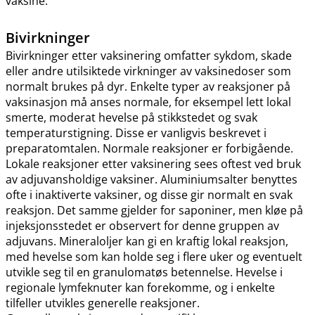
vaksine.
Bivirkninger
Bivirkninger etter vaksinering omfatter sykdom, skade
eller andre utilsiktede virkninger av vaksinedoser som
normalt brukes på dyr. Enkelte typer av reaksjoner på
vaksinasjon må anses normale, for eksempel lett lokal
smerte, moderat hevelse på stikkstedet og svak
temperaturstigning. Disse er vanligvis beskrevet i
preparatomtalen. Normale reaksjoner er forbigående.
Lokale reaksjoner etter vaksinering sees oftest ved bruk
av adjuvansholdige vaksiner. Aluminiumsalter benyttes
ofte i inaktiverte vaksiner, og disse gir normalt en svak
reaksjon. Det samme gjelder for saponiner, men kløe på
injeksjonsstedet er observert for denne gruppen av
adjuvans. Mineraloljer kan gi en kraftig lokal reaksjon,
med hevelse som kan holde seg i flere uker og eventuelt
utvikle seg til en granulomatøs betennelse. Hevelse i
regionale lymfeknuter kan forekomme, og i enkelte
tilfeller utvikles generelle reaksjoner.