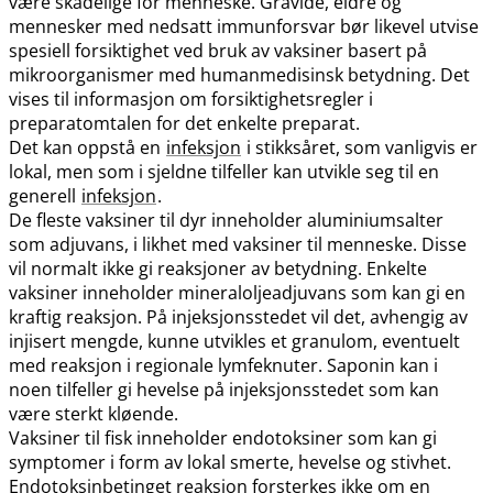
være skadelige for menneske. Gravide, eldre og
mennesker med nedsatt immunforsvar bør likevel utvise
spesiell forsiktighet ved bruk av vaksiner basert på
mikroorganismer med humanmedisinsk betydning. Det
vises til informasjon om forsiktighetsregler i
preparatomtalen for det enkelte preparat.
Det kan oppstå en
infeksjon
i stikksåret, som vanligvis er
lokal, men som i sjeldne tilfeller kan utvikle seg til en
generell
infeksjon
.
De fleste vaksiner til dyr inneholder aluminiumsalter
som adjuvans, i likhet med vaksiner til menneske. Disse
vil normalt ikke gi reaksjoner av betydning. Enkelte
vaksiner inneholder mineraloljeadjuvans som kan gi en
kraftig reaksjon. På injeksjonsstedet vil det, avhengig av
injisert mengde, kunne utvikles et granulom, eventuelt
med reaksjon i regionale lymfeknuter. Saponin kan i
noen tilfeller gi hevelse på injeksjonsstedet som kan
være sterkt kløende.
Vaksiner til fisk inneholder endotoksiner som kan gi
symptomer i form av lokal smerte, hevelse og stivhet.
Endotoksinbetinget reaksjon forsterkes ikke om en