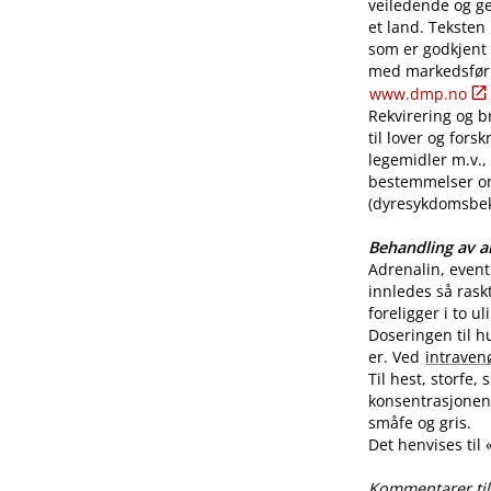
veiledende og ge
et land. Teksten
som er godkjent
med markedsførin
www.dmp.no
Rekvirering og br
til lover og for
legemidler m.v., 
bestemmelser o
(dyresykdomsbekj
Behandling av al
Adrenalin, even
innledes så rask
foreligger i to u
Doseringen til h
er. Ved
intraven
Til hest, storfe,
konsentrasjonen 
småfe og gris.
Det henvises til
Kommentarer til 