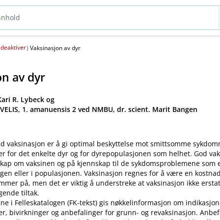
deaktiver
(
)
Vaksinasjon av dyr
on av dyr
ari R. Lybeck og
 VELIS, 1. amanuensis 2 ved NMBU, dr. scient. Marit Bangen
d vaksinasjon er å gi optimal beskyttelse mot smittsomme sykdo
er for det enkelte dyr og for dyrepopulasjonen som helhet. God va
kap om vaksinen og på kjennskap til de sykdomsproblemene som ek
gen eller i populasjonen. Vaksinasjon regnes for å være en kostnad
mer på, men det er viktig å understreke at vaksinasjon ikke ersta
ende tiltak.
ne i Felleskatalogen (FK-tekst) gis nøkkelinformasjon om indikasjon
ler, bivirkninger og anbefalinger for grunn- og revaksinasjon. Anbe