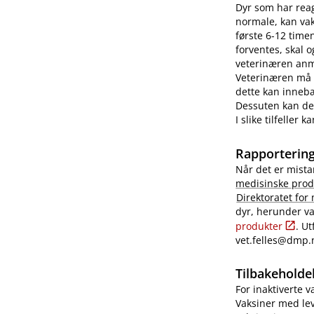
Dyr som har reag
normale, kan vaks
første 6-12 time
forventes, skal 
veterinæren anme
Veterinæren må i
dette kan innebæ
Dessuten kan det
I slike tilfeller
Rapportering
Når det er mista
medisinske prod
Direktoratet for
dyr, herunder va
produkter
. U
vet.felles@dmp.
Tilbakeholdel
For inaktiverte 
Vaksiner med lev