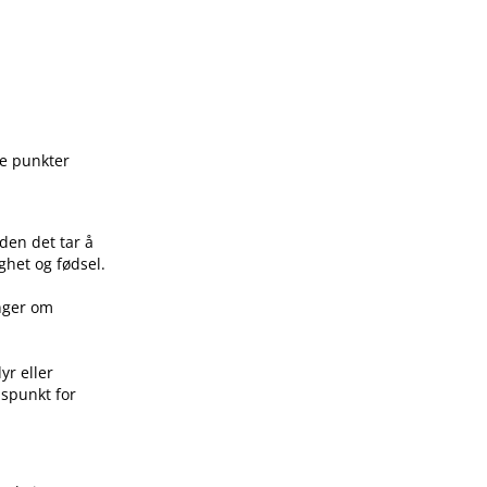
ge punkter
den det tar å
ghet og fødsel.
inger om
yr eller
idspunkt for