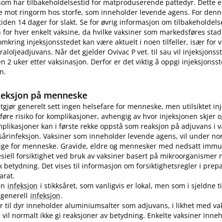
som har tilbakeholdelsestid for matproduserende pattedyr. Dette e
e mot ringorm hos storfe, som inneholder levende agens. For denn
tiden 14 dager for slakt. Se for øvrig informasjon om tilbakeholdelse
for hver enkelt vaksine, da hvilke vaksiner som markedsføres stad
omkring injeksjonsstedet kan være aktuelt i noen tilfeller, især for
aloljeadjuvans. Når det gjelder Ovivac P vet. til sau vil injeksjons
n 2 uker etter vaksinasjon. Derfor er det viktig å oppgi injeksjonss
n.
jeksjon på menneske
utgjør generelt sett ingen helsefare for menneske, men utilsiktet in
øre risiko for komplikasjoner, avhengig av hvor injeksjonen skjer o
plikasjoner kan i første rekke oppstå som reaksjon på adjuvans i v
sårinfeksjon. Vaksiner som inneholder levende agens, vil under no
lige for menneske. Gravide, eldre og mennesker med nedsatt immu
pesiell forsiktighet ved bruk av vaksiner basert på mikroorganismer
etydning. Det vises til informasjon om forsiktighetsregler i prep
arat.
en
infeksjon
i stikksåret, som vanligvis er lokal, men som i sjeldne ti
n generell
infeksjon
.
er til dyr inneholder aluminiumsalter som adjuvans, i likhet med vak
vil normalt ikke gi reaksjoner av betydning. Enkelte vaksiner inne