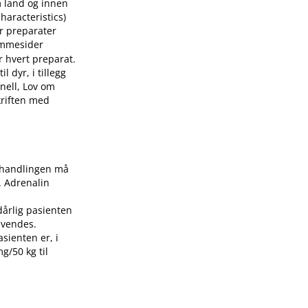
m land og innen
aracteristics)
or preparater
mmesider
r hvert preparat.
 dyr, i tillegg
nell, Lov om
skriften med
Behandlingen må
. Adrenalin
dårlig pasienten
nvendes.
asienten er, i
g/50 kg til