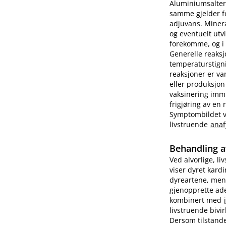
Aluminiumsalter 
samme gjelder fo
adjuvans. Minera
og eventuelt utv
forekomme, og i e
Generelle reaks
temperaturstigni
reaksjoner er va
eller produksjon
vaksinering imm
frigjøring av en
Symptombildet var
livstruende
anaf
Behandling a
Ved alvorlige, li
viser dyret kard
dyreartene, men
gjenopprette ade
kombinert med
livstruende bivi
Dersom tilstande