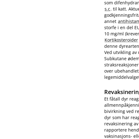
som difenhydram
s.c
. til katt. A
godkjenningsfrit
annet
antihista
storfe i en del 
10 mg/ml (krever
Kortikosteroider
denne dyrearten.
Ved utvikling av
Subkutane ødemer
straksreaksjoner
over ubehandlet 
legemiddelvalge
Revaksinerin
Et fåtall dyr rea
allmennpåkjenni
bivirkning ved r
dyr som har reag
revaksinering av
rapportere hend
vaksinasjons- ell