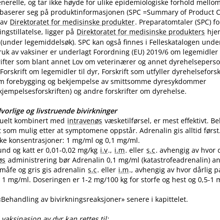
nerelle, og tar ikke høyde for ulike epidemiologiske forhold mello
 baserer seg på produktinformasjonen (SPC =Summary of Product Ch
 av
Direktoratet for medisinske produkter
. Preparatomtaler (SPC) f
gstillatelse, ligger på
Direktoratet for medisinske produkters
hje
(under legemiddelsøk). SPC kan også finnes i Felleskatalogen unde
uk av vaksiner er underlagt Forordning (EU) 2019/6 om legemidler til
skrifter som blant annet Lov om veterinærer og annet dyrehelseperso
Forskrift om legemidler til dyr, Forskrift som utfyller dyrehelsefor
m forebygging og bekjempelse av smittsomme dyresykdommer
empelsesforskriften) og andre forskrifter om dyrehelse.
vorlige og livstruende bivirkninger
tuelt kombinert med
intravenøs
væsketilførsel, er mest effektivt. 
t som mulig etter at symptomene oppstår. Adrenalin gis alltid først
like konsentrasjoner: 1 mg/ml og 0,1 mg​/​ml.
und og katt er 0,01-0,02 mg/kg
i.v
.,
i.m
. eller
s.c
. avhengig av hvor 
øs
administrering bør Adrenalin 0,1 mg/ml (katastrofeadrenalin) a
 småfe og gris gis adrenalin
s.c
. eller
i.m
., avhengig av hvor dårlig p
1 mg​/​ml. Doseringen er 1-2 mg/100 kg for storfe og hest og 0,5-1 m
 «Behandling av bivirkningsreaksjoner» senere i kapittelet.
vaksinasjon av dyr kan rettes til: