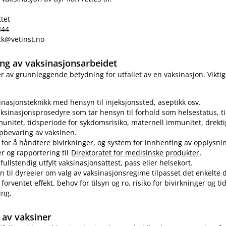
ttet
844
eck@vetinst.no
ring av vaksinasjonsarbeidet
 er av grunnleggende betydning for utfallet av en vaksinasjon. Vikti
sinasjonsteknikk med hensyn til injeksjonssted, aseptikk osv.
ksinasjonsprosedyre som tar hensyn til forhold som helsestatus, ti
munitet, tidsperiode for sykdomsrisiko, maternell immunitet, drekti
pbevaring av vaksinen.
for å håndtere bivirkninger, og system for innhenting av opplysn
er og rapportering til
Direktoratet for medisinske produkter
.
fullstendig utfylt vaksinasjonsattest, pass eller helsekort.
n til dyreeier om valg av vaksinasjonsregime tilpasset det enkelte d
forventet effekt, behov for tilsyn og ro, risiko for bivirkninger og t
ing.
av vaksiner