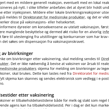
ert med en mildere generell reaksjon, eventuelt med en lokal reak
ineres på nytt. I slike tilfeller anbefales det at dyret blir holdt u
ne etter injeksjonen. Mildere eller lokale bivirkningsreaksjoner uto
også meldes til
Direktoratet for medisinske produkter
, og det er vikt
rker disse på vaksinasjons- eller helsekortet.
nformere dyreeier om konsekvensene av utelatt vaksinasjon, først
re manglende beskyttelse og dermed økt risiko for en alvorlig
inf
 føre til utestenging fra utstillinger og konkurranser som har krav
 kan det søkes om dispensasjon fra vaksinasjonskravet.
 av bivirkninger
nke om bivirkninger etter vaksinering, skal melding sendes til
Dire
ukter
. Det er ikke nødvendig å bevise at vaksinen var årsak til reak
 medisinske produkters
skjema for melding om bivirkninger av legem
ksiner, skal brukes. Dette kan lastes ned fra
Direktoratet for medi
tfylt skjema kan skannes og sendes elektronisk som vedlegg i e-post 
no.
sestider etter vaksinering
vaksiner er tilbakeholdelsestidene både for melk og slakt som regel 
ende agens kan ha tilbakeholdelsestid. Per i dag er det kun marke