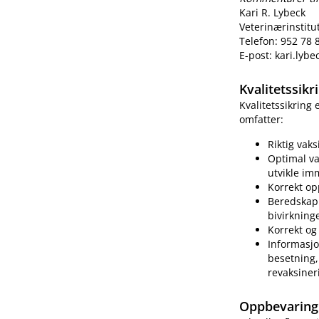
Kari R. Lybeck
Veterinærinstitu
Telefon: 952 78 
E-post: kari.lyb
Kvalitetssik
Kvalitetssikring
omfatter:
Riktig vak
Optimal va
utvikle im
Korrekt op
Beredskap 
bivirkning
Korrekt og 
Informasjo
besetning, 
revaksiner
Oppbevaring 