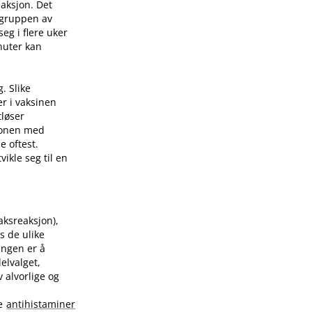
eaksjon. Det
 gruppen av
eg i flere uker
nuter kan
. Slike
er i vaksinen
tløser
sjonen med
e oftest.
ikle seg til en
raksreaksjon),
s de ulike
ingen er å
elvalget,
 alvorlige og
te
antihistaminer