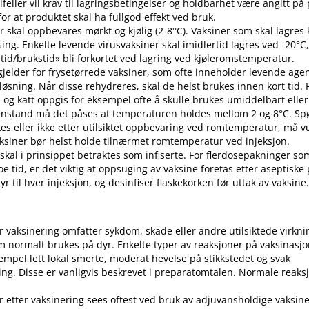
 tilfeller vil krav til lagringsbetingelser og holdbarhet være angitt p
or at produktet skal ha fullgod effekt ved bruk.
r skal oppbevares mørkt og kjølig (2-8°C). Vaksiner som skal lagres k
sing. Enkelte levende virusvaksiner skal imidlertid lagres ved -20°C,
etid​/​brukstid» bli forkortet ved lagring ved kjøleromstemperatur.
 gjelder for frysetørrede vaksiner, som ofte inneholder levende ag
pløsning. Når disse rehydreres, skal de helst brukes innen kort tid.
d og katt oppgis for eksempel ofte å skulle brukes umiddelbart eller 
enstand må det påses at temperaturen holdes mellom 2 og 8°C. S
es eller ikke etter utilsiktet oppbevaring ved romtemperatur, må v
 Vaksiner bør helst holde tilnærmet romtemperatur ved injeksjon.
 skal i prinsippet betraktes som infiserte. For flerdosepakninger so
e tid, er det viktig at oppsuging av vaksine foretas etter aseptiske
r til hver injeksjon, og desinfiser flaskekorken før uttak av vaksine
er vaksinering omfatter sykdom, skade eller andre utilsiktede virkni
 normalt brukes på dyr. Enkelte typer av reaksjoner på vaksinasj
empel lett lokal smerte, moderat hevelse på stikkstedet og svak
ng. Disse er vanligvis beskrevet i preparatomtalen. Normale reaks
r etter vaksinering sees oftest ved bruk av adjuvansholdige vaksine