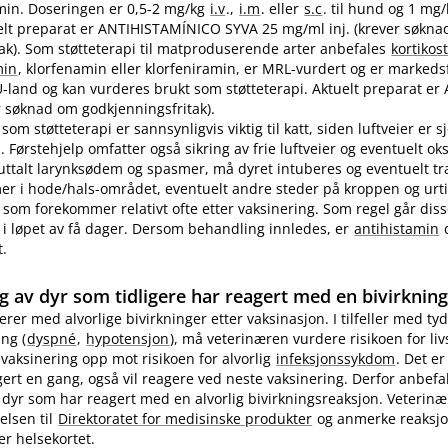
in. Doseringen er 0,5-2 mg/kg
i.v
.,
i.m
. eller
s.c
. til hund og 1 mg
ktuelt preparat er ANTIHISTAMÍNICO SYVA 25 mg/ml inj. (krever søkn
ak). Som støtteterapi til matproduserende arter anbefales
kortikos
min
, klorfenamin eller klorfeniramin, er MRL-vurdert og er markedsf
EU-land og kan vurderes brukt som støtteterapi. Aktuelt preparat er 
 søknad om godkjenningsfritak).
som støtteterapi er sannsynligvis viktig til katt, siden luftveier er 
 Førstehjelp omfatter også sikring av frie luftveier og eventuelt ok
 uttalt larynksødem og spasmer, må dyret intuberes og eventuelt t
 i hode​/​hals-området, eventuelt andre steder på kroppen og urti
 som forekommer relativt ofte etter vaksinering. Som regel går diss
i løpet av få dager. Dersom behandling innledes, er
antihistamin
d
t.
g av dyr som tidligere har reagert med en bivirknin
gerer med alvorlige bivirkninger etter vaksinasjon. I tilfeller med tyd
ng (
dyspné
,
hypotensjon
), må veterinæren vurdere risikoen for li
evaksinering opp mot risikoen for alvorlig
infeksjonssykdom
. Det er
ert en gang, også vil reagere ved neste vaksinering. Derfor anbefa
 dyr som har reagert med en alvorlig bivirkningsreaksjon. Veterin
elsen til
Direktoratet for medisinske produkter
og anmerke reaksj
er helsekortet.