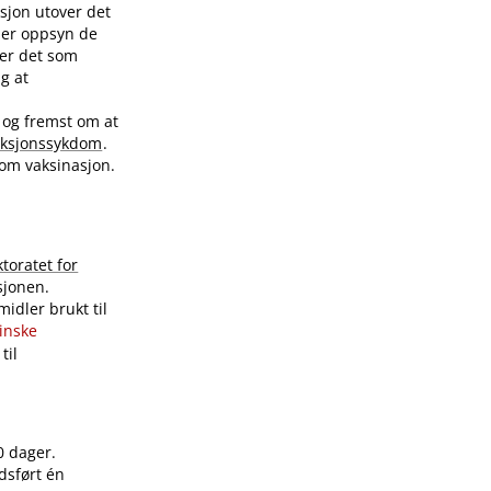
sjon utover det
nder oppsyn de
ver det som
ig at
 og fremst om at
eksjonssykdom
.
 om vaksinasjon.
ktoratet for
sjonen.
idler brukt til
sinske
til
0 dager.
dsført én