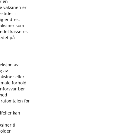
r en
e vaksinen er
stider i
ig endres.
 vaksiner som
stedet kasseres
tedet på
jeksjon av
g av
aksiner eller
rmale forhold
nforsvar bør
 med
aratomtalen for
lfeller kan
siner til
holder