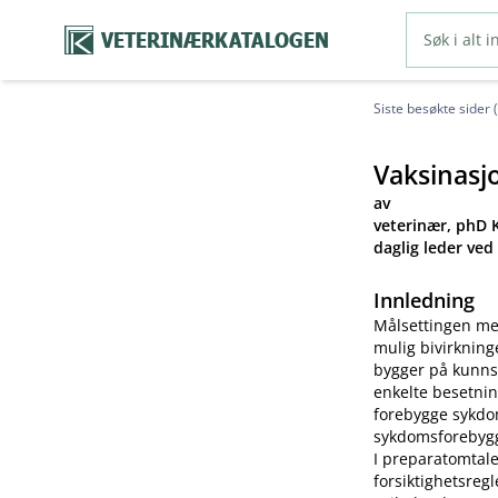
VETERINÆRKATALOGEN
Siste besøkte sider 
Vaksinasj
av
veterinær, phD K
daglig leder ved
Innledning
Målsettingen me
mulig bivirkning
bygger på kunns
enkelte besetnin
forebygge sykdom
sykdomsforebygg
I preparatomtale
forsiktighetsreg