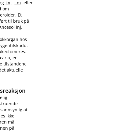
/kg
i.v
.,
i.m
. eller
ad om
teroider
. Et
ørt til bruk på
Ancesol inj.
sjokkorgan hos
sygentilskudd.
rakeotomeres.
caria, er
e tilstandene
et aktuelle
gsreaksjon
elig
vstruende
 sannsynlig at
les ikke
æren må
onen på