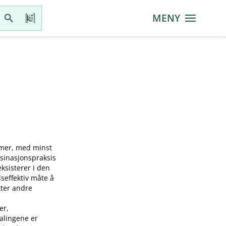
MENY
mmer, med minst
ksinasjonspraksis
sisterer i den
seffektiv måte å
tter andre
er,
falingene er