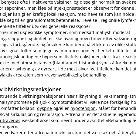
benyttes ofte i inaktiverte vaksiner, og disse gir normalt en svak r
r saponiner, men kløe på injeksjonsstedet er observert for denne
loljer kan gi en kraftig lokal reaksjon, med hevelse som kan holde s
ikle seg til en granulomatøs betennelse. Hevelse i regionale lymfek
nkelte tilfeller utvikles generelle reaksjoner.
joner med uspesifikke symptomer, som nedsatt matlyst, moderat
ng, slapphet og ømhet, er ikke uvanlig noen timer etter vaksinering
nligvis forbigående, og årsakene kan bero på effekten av ulike stoff
 av signalstoffer som følge av immunresponsen. I enkelte tilfeller u
unologisk betingede hypersensitivitetsreaksjoner, der straksreak
 rekke mediatorsubstanser (blant annet histamin) synes å forekomm
ierer avhengig av dyreart. I de mest alvorlige tilfellene kan det utv
ylaktisk reaksjon
som krever øyeblikkelig behandling.
v bivirkningsreaksjoner
vstruende bivirkningsreaksjoner i nær tilknytning til vaksinering (st
inalsymptomene på sjokk. Symptombildet vil være noe forskjellig ho
 omfatter kollaps,
dyspné
og​/​eller
hypotensjon
. Målet for behandl
kvat sirkulasjon og respirasjon. Adrenalin er det aktuelle legemidd
intravenøs
væsketilførsel som nevnt under avsnittet «Behandling av
rkninger».
n vedvarer etter adrenalininjeksjon, kan det være aktuelt å benyt