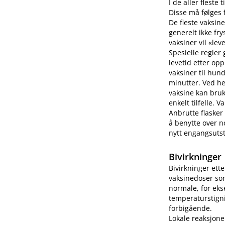
I de aller fleste
Disse må følges f
De fleste vaksine
generelt ikke fry
vaksiner vil «lev
Spesielle regler
levetid etter op
vaksiner til hun
minutter. Ved h
vaksine kan bruk
enkelt tilfelle.
Anbrutte flasker
å benytte over no
nytt engangsutsty
Bivirkninger
Bivirkninger ett
vaksinedoser som
normale, for eks
temperaturstigni
forbigående.
Lokale reaksjone