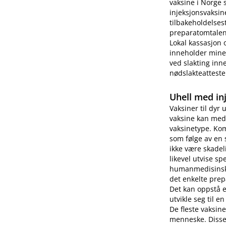
vaksine i Norge 
injeksjonsvaksin
tilbakeholdelses
preparatomtalen 
Lokal kassasjon 
inneholder miner
ved slakting inne
nødslakteatteste
Uhell med in
Vaksiner til dyr 
vaksine kan medf
vaksinetype. Kom
som følge av en 
ikke være skade
likevel utvise s
humanmedisinsk b
det enkelte prep
Det kan oppstå 
utvikle seg til e
De fleste vaksin
menneske. Disse 