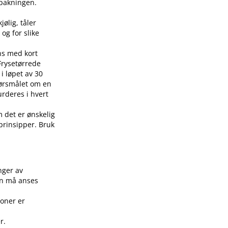
å pakningen.
jølig, tåler
 og for slike
ens med kort
 Frysetørrede
i løpet av 30
pørsmålet om en
urderes i hvert
m det er ønskelig
 prinsipper. Bruk
.
nger av
on må anses
joner er
r.