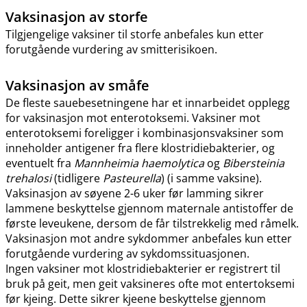
Vaksinasjon av storfe
Tilgjengelige vaksiner til storfe anbefales kun etter
forutgående vurdering av smitterisikoen.
Vaksinasjon av småfe
De fleste sauebesetningene har et innarbeidet opplegg
for vaksinasjon mot enterotoksemi. Vaksiner mot
enterotoksemi foreligger i kombinasjonsvaksiner som
inneholder antigener fra flere klostridiebakterier, og
eventuelt fra
Mannheimia haemolytica
og
Bibersteinia
trehalosi
(tidligere
Pasteurella
) (i samme vaksine).
Vaksinasjon av søyene 2-6 uker før lamming sikrer
lammene beskyttelse gjennom maternale antistoffer de
første leveukene, dersom de får tilstrekkelig med råmelk.
Vaksinasjon mot andre sykdommer anbefales kun etter
forutgående vurdering av sykdomssituasjonen.
Ingen vaksiner mot klostridiebakterier er registrert til
bruk på geit, men geit vaksineres ofte mot entertoksemi
før kjeing. Dette sikrer kjeene beskyttelse gjennom