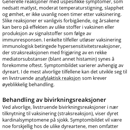
Generelle reaksjoner med uspesifikke symptomer, som
nedsatt matlyst, moderat temperaturstigning, slapphet
og ømhet, er ikke uvanlig noen timer etter vaksinering.
Slike reaksjoner er vanligvis forbigående, og årsakene
kan bero på effekten av ulike stoffer i vaksinen eller
produksjon av signalstoffer som følge av
immunresponsen. I enkelte tilfeller utløser vaksinering
immunologisk betingede hypersensitivitetsreaksjoner,
der straksreaksjonen med frigjøring av en rekke
mediatorsubstanser (blant annet histamin) synes å
forekomme oftest. Symptombildet varierer avhengig av
dyreart. I de mest alvorlige tilfellene kan det utvikle seg til
en livstruende
anafylaktisk reaksjon
som krever
øyeblikkelig behandling.
Behandling av bivirkningsreaksjoner
Ved alvorlige, livstruende bivirkningsreaksjoner i nær
tilknytning til vaksinering (straksreaksjon), viser dyret
kardinalsymptomene på sjokk. Symptombildet vil være
noe forskjellig hos de ulike dyreartene, men omfatter