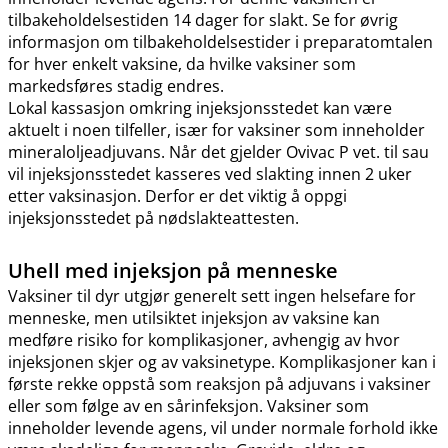
tilbakeholdelsestiden 14 dager for slakt. Se for øvrig
informasjon om tilbakeholdelsestider i preparatomtalen
for hver enkelt vaksine, da hvilke vaksiner som
markedsføres stadig endres.
Lokal kassasjon omkring injeksjonsstedet kan være
aktuelt i noen tilfeller, især for vaksiner som inneholder
mineraloljeadjuvans. Når det gjelder Ovivac P vet. til sau
vil injeksjonsstedet kasseres ved slakting innen 2 uker
etter vaksinasjon. Derfor er det viktig å oppgi
injeksjonsstedet på nødslakteattesten.
Uhell med injeksjon på menneske
Vaksiner til dyr utgjør generelt sett ingen helsefare for
menneske, men utilsiktet injeksjon av vaksine kan
medføre risiko for komplikasjoner, avhengig av hvor
injeksjonen skjer og av vaksinetype. Komplikasjoner kan i
første rekke oppstå som reaksjon på adjuvans i vaksiner
eller som følge av en sårinfeksjon. Vaksiner som
inneholder levende agens, vil under normale forhold ikke