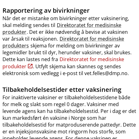
Rapportering av bivirkninger
Når det er mistanke om bivirkninger etter vaksinering,
skal melding sendes til
Direktoratet for medisinske
produkter
. Det er ikke nødvendig å bevise at vaksinen
var årsak til reaksjonen.
Direktoratet for medisinske
produkters
skjema for melding om bivirkninger av
legemidler brukt til dyr, herunder vaksiner, skal brukes.
Dette kan lastes ned fra
Direktoratet for medisinske
produkter
. Utfylt skjema kan skannes og sendes
elektronisk som vedlegg i e-post til vet.felles@dmp.no.
Tilbakeholdelsestider etter vaksinering
For inaktiverte vaksiner er tilbakeholdelsestidene både
for melk og slakt som regel 0 dager. Vaksiner med
levende agens kan ha tilbakeholdelsestid. Per i dag er det
kun markedsført én vaksine i Norge som har
tilbakeholdelsestid for matproduserende pattedyr. Dette
er en injeksjonsvaksine mot ringorm hos storfe, som
inneholder levende agens. For denne vaksinen er