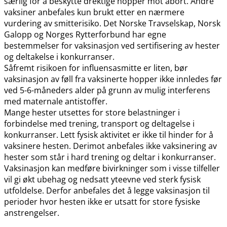
særlig for å beskytte drektige hopper mot abort. Andre
vaksiner anbefales kun brukt etter en nærmere
vurdering av smitterisiko. Det Norske Travselskap, Norsk
Galopp og Norges Rytterforbund har egne
bestemmelser for vaksinasjon ved sertifisering av hester
og deltakelse i konkurranser.
Såfremt risikoen for influensasmitte er liten, bør
vaksinasjon av føll fra vaksinerte hopper ikke innledes før
ved 5-6-måneders alder på grunn av mulig interferens
med maternale antistoffer.
Mange hester utsettes for store belastninger i
forbindelse med trening, transport og deltagelse i
konkurranser. Lett fysisk aktivitet er ikke til hinder for å
vaksinere hesten. Derimot anbefales ikke vaksinering av
hester som står i hard trening og deltar i konkurranser.
Vaksinasjon kan medføre bivirkninger som i visse tilfeller
vil gi økt ubehag og nedsatt yteevne ved sterk fysisk
utfoldelse. Derfor anbefales det å legge vaksinasjon til
perioder hvor hesten ikke er utsatt for store fysiske
anstrengelser.