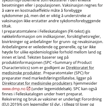
besetningen eller i populasjonen. Vaksinasjon regnes for
å være en kostnadseffektiv måte å forebygge
sykdommer på, men det er viktig å understreke at
vaksinasjon ikke erstatter andre sykdomsforebyggende
tiltak.
I preparatomtalene i Felleskatalogen (FK-tekst) gis
nøkkelinformasjon om indikasjoner, forsiktighetsregler,
bivirkninger og anbefalinger for grunn- og revaksinasjon.
Anbefalingene er veiledende og generelle, og tar ikke
høyde for ulike epidemiologiske forhold mellom land og
innen et land. Teksten baserer seg på
produktinformasjonen (SPC =Summary of Product
Characteristics) som er godkjent av
Direktoratet for
medisinske produkter
. Preparatomtaler (SPC) for
preparater med markedsføringstillatelse, ligger på
Direktoratet for medisinske produkters
hjemmesider
www.dmp.no
(under legemiddelsøk). SPC kan også
finnes i Felleskatalogen under hvert preparat.
Rekvirering og bruk av vaksiner er underlagt Forordning
(EU) 2019/6 om legemidler til dyr, i tillegg til lover og