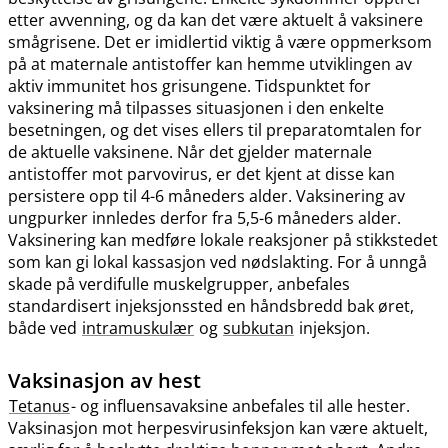
etter avvenning, og da kan det være aktuelt å vaksinere
smågrisene. Det er imidlertid viktig å være oppmerksom
på at maternale antistoffer kan hemme utviklingen av
aktiv immunitet hos grisungene. Tidspunktet for
vaksinering må tilpasses situasjonen i den enkelte
besetningen, og det vises ellers til preparatomtalen for
de aktuelle vaksinene. Når det gjelder maternale
antistoffer mot parvovirus, er det kjent at disse kan
persistere opp til 4-6 måneders alder. Vaksinering av
ungpurker innledes derfor fra 5,5-6 måneders alder.
Vaksinering kan medføre lokale reaksjoner på stikkstedet
som kan gi lokal kassasjon ved nødslakting. For å unngå
skade på verdifulle muskelgrupper, anbefales
standardisert injeksjonssted en håndsbredd bak øret,
både ved
intramuskulær
og
subkutan
injeksjon.
Vaksinasjon av hest
Tetanus
- og influensavaksine anbefales til alle hester.
Vaksinasjon mot herpesvirusinfeksjon kan være aktuelt,