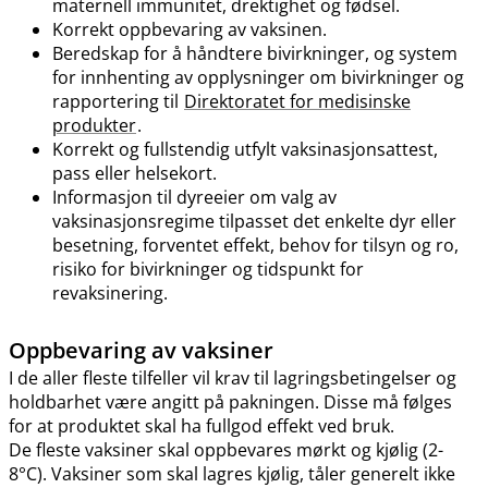
maternell immunitet, drektighet og fødsel.
Korrekt oppbevaring av vaksinen.
Beredskap for å håndtere bivirkninger, og system
for innhenting av opplysninger om bivirkninger og
rapportering til
Direktoratet for medisinske
produkter
.
Korrekt og fullstendig utfylt vaksinasjonsattest,
pass eller helsekort.
Informasjon til dyreeier om valg av
vaksinasjonsregime tilpasset det enkelte dyr eller
besetning, forventet effekt, behov for tilsyn og ro,
risiko for bivirkninger og tidspunkt for
revaksinering.
Oppbevaring av vaksiner
I de aller fleste tilfeller vil krav til lagringsbetingelser og
holdbarhet være angitt på pakningen. Disse må følges
for at produktet skal ha fullgod effekt ved bruk.
De fleste vaksiner skal oppbevares mørkt og kjølig (2-
8°C). Vaksiner som skal lagres kjølig, tåler generelt ikke