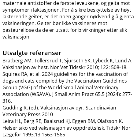
maternale antistoffer de første leveukene, og geita mot
symptomer i laktasjonen. For å sikre beskyttelse av høyt
lakterende geiter, er det noen ganger nødvendig å gjenta
vaksineringen. Geiter bør ikke vaksineres mot
pasteurellose da de er utsatt for bivirkninger etter slik
vaksinasjon.
Utvalgte referanser
Bratberg AM, Tollersrud T, Sjurseth SK, Lybeck K, Lund A.
Vaksinasjon av hest. Nor Vet Tidsskr 2010; 122: 508-18.
Squires RA, et al. 2024 guidelines for the vaccination of
dogs and cats-compiled by the Vaccination Guidelines
Group (VGG) of the World Small Animal Veterinary
Association (WSAVA). J Small Anim Pract 65.5 (2024): 277-
316.
Gudding R. (ed). Vaksinasjon av dyr. Scandinavian
Veterinary Press 2010
Leira HL, Berg RE, Baalsrud KJ, Eggen BM, Olafsson K.
Helserisiko ved vaksinasjon av oppdrettsfisk. Tidskr Nor
Lægefor 1993;13:1563-1565