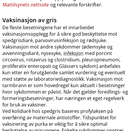
Mattilsynets nettside
og relevante forskrifter.
Vaksinasjon av gris
De fleste besetningene har et innarbeidet
vaksinasjonsopplegg for å sikre god beskyttelse mot
spedgrisdiaré, parvovirusinfeksjon og rødsjuke.
Vaksinasjon mot andre sykdommer (ødemsyke og
avvenningsdiaré, nysesyke,
infeksjon
med porcint
circovirus, rotavirus og clostridium, pleuropneumoni,
proliferativ enteropati og Glässers sykdom) anbefales
kun etter en forutgående samlet vurdering og eventuelt
med støtte av laboratoriediagnostikk. Vaksinasjon mot
tarmbrann er som hovedregel kun aktuelt i besetninger
hvor sykdommen er påvist. Når det gjelder foredlings- og
formeringsbesetninger, har næringen et eget regelverk
for bruk av vaksiner.
Ved kolidiaré hos spedgris baseres profylaksen på
overføring av maternale antistoffer. Tidspunktet for
vaksinering av purka er viktig for å sikre optimal
beskyttelse av grisungene. Enkelte sykdommer opptrer