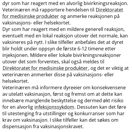
dyr som har reagert med en alvorlig bivirkningsreaksjon.
Veterinæren må rapportere hendelsen til
Direktoratet
for medisinske produkter
og anmerke reaksjonen på
vaksinasjons- eller helsekortet.
Dyr som har reagert med en mildere generell reaksjon,
eventuelt med en lokal reaksjon utover det normale, kan
vaksineres på nytt. I slike tilfeller anbefales det at dyret
blir holdt under oppsyn de første 6-12 timene etter
injeksjonen. Mildere eller lokale bivirkningsreaksjoner
utover det som forventes, skal også meldes til
Direktoratet for medisinske produkter
, og det er viktig at
veterinæren anmerker disse på vaksinasjons- eller
helsekortet.
Veterinæren må informere dyreeier om konsekvensene
av utelatt vaksinasjon, først og fremst om at dette kan
innebære manglende beskyttelse og dermed økt risiko
for en alvorlig
infeksjonssykdom
. Dessuten kan det føre
til utestenging fra utstillinger og konkurranser som har
krav om vaksinasjon. I slike tilfeller kan det søkes om
dispensasjon fra vaksinasjonskravet.