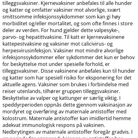
tilleggsvaksiner. Kjernevaksiner anbefales til alle hunder
og katter og omfatter vaksiner mot alvorlige, svært
smittsomme infeksjonssykdommer som kan gi høy
morbiditet og​/​eller mortalitet, og som ofte finnes i store
deler av verden. For hund gjelder dette valpesyke-,
parvo- og hepatittvaksine. Til katt er kjernevaksinene
kattepestvaksine og vaksiner mot calicivirus- og
herpesvirusinfeksjon. Vaksiner mot mindre alvorlige
infeksjonssykdommer eller sykdommer det kun er behov
for beskyttelse mot under spesielle forhold, er
tilleggsvaksiner. Disse vaksinene anbefales kun til hunder
og katter som har spesiell risiko for eksponering for det
aktuelle agens. Vaksiner som brukes i forbindelse med
reiser utenlands, tilhører gruppen tilleggsvaksiner.
Beskyttelse av valper og kattunger er særlig viktig. I
speddyrperioden oppnås dette gjennom vaksinasjon av
mordyret og overføring av maternale antistoffer med
kolostrum. Maternale antistoffer kan imidlertid hemme
adekvat immunologisk respons på vaksinen.
Nedbrytingen av maternale antistoffer foregår gradvis. I