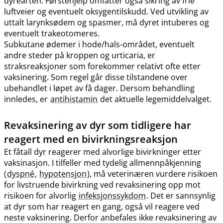
dyrearten. Førstehjelp omfatter også sikring av frie
luftveier og eventuelt oksygentilskudd. Ved utvikling av
uttalt larynksødem og spasmer, må dyret intuberes og
eventuelt trakeotomeres.
Subkutane ødemer i hode​/​hals-området, eventuelt
andre steder på kroppen og urticaria, er
straksreaksjoner som forekommer relativt ofte etter
vaksinering. Som regel går disse tilstandene over
ubehandlet i løpet av få dager. Dersom behandling
innledes, er
antihistamin
det aktuelle legemiddelvalget.
Revaksinering av dyr som tidligere har
reagert med en bivirkningsreaksjon
Et fåtall dyr reagerer med alvorlige bivirkninger etter
vaksinasjon. I tilfeller med tydelig allmennpåkjenning
(
dyspné
,
hypotensjon
), må veterinæren vurdere risikoen
for livstruende bivirkning ved revaksinering opp mot
risikoen for alvorlig
infeksjonssykdom
. Det er sannsynlig
at dyr som har reagert en gang, også vil reagere ved
neste vaksinering. Derfor anbefales ikke revaksinering av