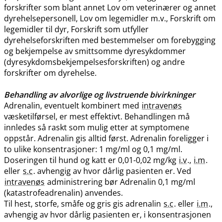
forskrifter som blant annet Lov om veterinærer og annet
dyrehelsepersonell, Lov om legemidler m.v., Forskrift om
legemidler til dyr, Forskrift som utfyller
dyrehelseforskriften med bestemmelser om forebygging
og bekjempelse av smittsomme dyresykdommer
(dyresykdomsbekjempelsesforskriften) og andre
forskrifter om dyrehelse.
Behandling av alvorlige og livstruende bivirkninger
Adrenalin, eventuelt kombinert med
intravenøs
væsketilførsel, er mest effektivt. Behandlingen må
innledes så raskt som mulig etter at symptomene
oppstår. Adrenalin gis alltid først. Adrenalin foreligger i
to ulike konsentrasjoner: 1 mg/ml og 0,1 mg​/​ml.
Doseringen til hund og katt er 0,01-0,02 mg/kg
i.v
.,
i.m
.
eller
s.c
. avhengig av hvor dårlig pasienten er. Ved
intravenøs
administrering bør Adrenalin 0,1 mg/ml
(katastrofeadrenalin) anvendes.
Til hest, storfe, småfe og gris gis adrenalin
s.c
. eller
i.m
.,
avhengig av hvor dårlig pasienten er, i konsentrasjonen