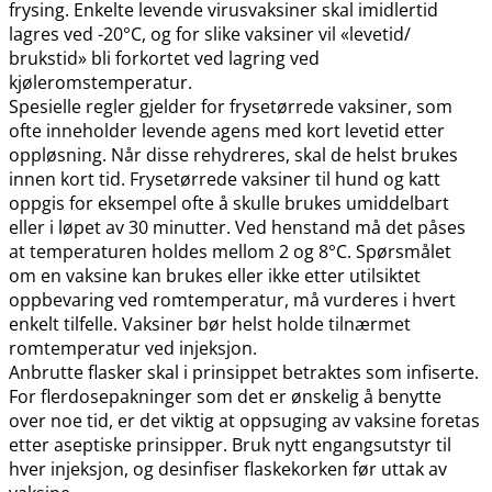
frysing. Enkelte levende virusvaksiner skal imidlertid
lagres ved -20°C, og for slike vaksiner vil «levetid​/​
brukstid» bli forkortet ved lagring ved
kjøleromstemperatur.
Spesielle regler gjelder for frysetørrede vaksiner, som
ofte inneholder levende agens med kort levetid etter
oppløsning. Når disse rehydreres, skal de helst brukes
innen kort tid. Frysetørrede vaksiner til hund og katt
oppgis for eksempel ofte å skulle brukes umiddelbart
eller i løpet av 30 minutter. Ved henstand må det påses
at temperaturen holdes mellom 2 og 8°C. Spørsmålet
om en vaksine kan brukes eller ikke etter utilsiktet
oppbevaring ved romtemperatur, må vurderes i hvert
enkelt tilfelle. Vaksiner bør helst holde tilnærmet
romtemperatur ved injeksjon.
Anbrutte flasker skal i prinsippet betraktes som infiserte.
For flerdosepakninger som det er ønskelig å benytte
over noe tid, er det viktig at oppsuging av vaksine foretas
etter aseptiske prinsipper. Bruk nytt engangsutstyr til
hver injeksjon, og desinfiser flaskekorken før uttak av