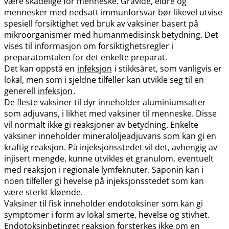
være skadelige for menneske. Gravide, eldre og
mennesker med nedsatt immunforsvar bør likevel utvise
spesiell forsiktighet ved bruk av vaksiner basert på
mikroorganismer med humanmedisinsk betydning. Det
vises til informasjon om forsiktighetsregler i
preparatomtalen for det enkelte preparat.
Det kan oppstå en
infeksjon
i stikksåret, som vanligvis er
lokal, men som i sjeldne tilfeller kan utvikle seg til en
generell
infeksjon
.
De fleste vaksiner til dyr inneholder aluminiumsalter
som adjuvans, i likhet med vaksiner til menneske. Disse
vil normalt ikke gi reaksjoner av betydning. Enkelte
vaksiner inneholder mineraloljeadjuvans som kan gi en
kraftig reaksjon. På injeksjonsstedet vil det, avhengig av
injisert mengde, kunne utvikles et granulom, eventuelt
med reaksjon i regionale lymfeknuter. Saponin kan i
noen tilfeller gi hevelse på injeksjonsstedet som kan
være sterkt kløende.
Vaksiner til fisk inneholder endotoksiner som kan gi
symptomer i form av lokal smerte, hevelse og stivhet.
Endotoksinbetinget reaksjon forsterkes ikke om en