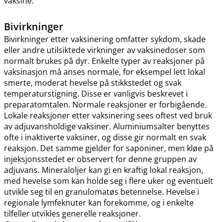
vaksine.
Bivirkninger
Bivirkninger etter vaksinering omfatter sykdom, skade
eller andre utilsiktede virkninger av vaksinedoser som
normalt brukes på dyr. Enkelte typer av reaksjoner på
vaksinasjon må anses normale, for eksempel lett lokal
smerte, moderat hevelse på stikkstedet og svak
temperaturstigning. Disse er vanligvis beskrevet i
preparatomtalen. Normale reaksjoner er forbigående.
Lokale reaksjoner etter vaksinering sees oftest ved bruk
av adjuvansholdige vaksiner. Aluminiumsalter benyttes
ofte i inaktiverte vaksiner, og disse gir normalt en svak
reaksjon. Det samme gjelder for saponiner, men kløe på
injeksjonsstedet er observert for denne gruppen av
adjuvans. Mineraloljer kan gi en kraftig lokal reaksjon,
med hevelse som kan holde seg i flere uker og eventuelt
utvikle seg til en granulomatøs betennelse. Hevelse i
regionale lymfeknuter kan forekomme, og i enkelte
tilfeller utvikles generelle reaksjoner.