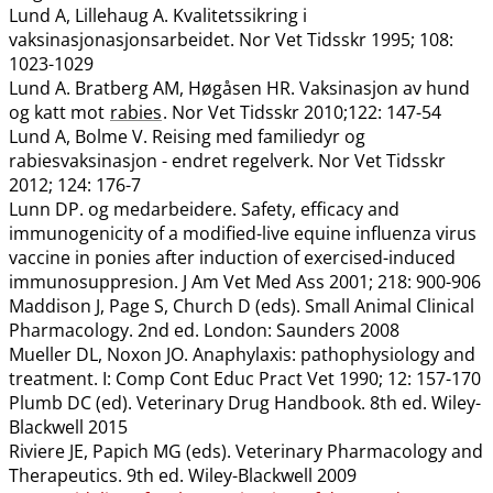
Lund A, Lillehaug A. Kvalitetssikring i
vaksinasjonasjonsarbeidet. Nor Vet Tidsskr 1995; 108:
1023-1029
Lund A. Bratberg AM, Høgåsen HR. Vaksinasjon av hund
og katt mot
rabies
. Nor Vet Tidsskr 2010;122: 147-54
Lund A, Bolme V. Reising med familiedyr og
rabiesvaksinasjon - endret regelverk. Nor Vet Tidsskr
2012; 124: 176-7
Lunn DP. og medarbeidere. Safety, efficacy and
immunogenicity of a modified-live equine influenza virus
vaccine in ponies after induction of exercised-induced
immunosuppresion. J Am Vet Med Ass 2001; 218: 900-906
Maddison J, Page S, Church D (eds). Small Animal Clinical
Pharmacology. 2nd ed. London: Saunders 2008
Mueller DL, Noxon JO. Anaphylaxis: pathophysiology and
treatment. I: Comp Cont Educ Pract Vet 1990; 12: 157-170
Plumb DC (ed). Veterinary Drug Handbook. 8th ed. Wiley-
Blackwell 2015
Riviere JE, Papich MG (eds). Veterinary Pharmacology and
Therapeutics. 9th ed. Wiley-Blackwell 2009