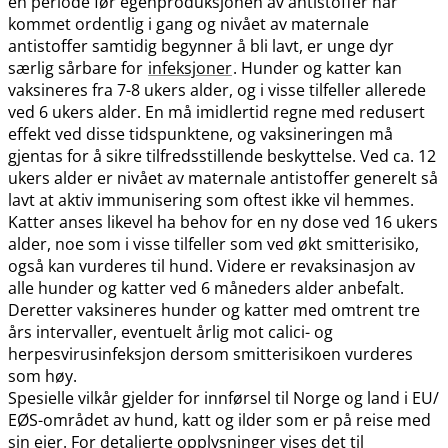
en periode før egenproduksjonen av antistoffer har
kommet ordentlig i gang og nivået av maternale
antistoffer samtidig begynner å bli lavt, er unge dyr
særlig sårbare for
infeksjoner
. Hunder og katter kan
vaksineres fra 7-8 ukers alder, og i visse tilfeller allerede
ved 6 ukers alder. En må imidlertid regne med redusert
effekt ved disse tidspunktene, og vaksineringen må
gjentas for å sikre tilfredsstillende beskyttelse. Ved ca. 12
ukers alder er nivået av maternale antistoffer generelt så
lavt at aktiv immunisering som oftest ikke vil hemmes.
Katter anses likevel ha behov for en ny dose ved 16 ukers
alder, noe som i visse tilfeller som ved økt smitterisiko,
også kan vurderes til hund. Videre er revaksinasjon av
alle hunder og katter ved 6 måneders alder anbefalt.
Deretter vaksineres hunder og katter med omtrent tre
års intervaller, eventuelt årlig mot calici- og
herpesvirusinfeksjon dersom smitterisikoen vurderes
som høy.
Spesielle vilkår gjelder for innførsel til Norge og land i EU​/​
EØS-området av hund, katt og ilder som er på reise med
sin eier. For detaljerte opplysninger vises det til