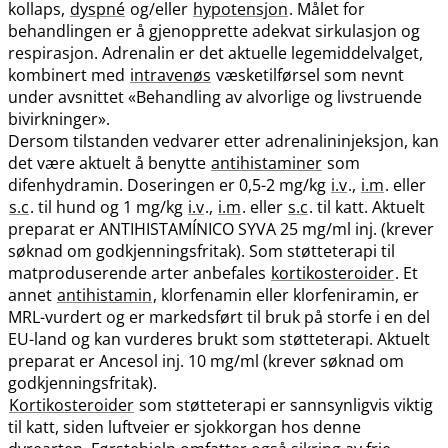
kollaps,
dyspné
og​/​eller
hypotensjon
. Målet for
behandlingen er å gjenopprette adekvat sirkulasjon og
respirasjon. Adrenalin er det aktuelle legemiddelvalget,
kombinert med
intravenøs
væsketilførsel som nevnt
under avsnittet «Behandling av alvorlige og livstruende
bivirkninger».
Dersom tilstanden vedvarer etter adrenalininjeksjon, kan
det være aktuelt å benytte
antihistaminer
som
difenhydramin. Doseringen er 0,5-2 mg/kg
i.v
.,
i.m
. eller
s.c
. til hund og 1 mg/kg
i.v
.,
i.m
. eller
s.c
. til katt. Aktuelt
preparat er ANTIHISTAMÍNICO SYVA 25 mg/ml inj. (krever
søknad om godkjenningsfritak). Som støtteterapi til
matproduserende arter anbefales
kortikosteroider
. Et
annet
antihistamin
, klorfenamin eller klorfeniramin, er
MRL-vurdert og er markedsført til bruk på storfe i en del
EU-land og kan vurderes brukt som støtteterapi. Aktuelt
preparat er Ancesol inj. 10 mg/ml (krever søknad om
godkjenningsfritak).
Kortikosteroider
som støtteterapi er sannsynligvis viktig
til katt, siden luftveier er sjokkorgan hos denne