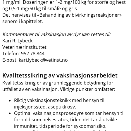
1 mg​/​ml. Doseringen er 1-2 mg/100 kg for storfe og hest
og 0,5-1 mg/50 kg til småfe og gris.
Det henvises til «Behandling av bivirkningsreaksjoner»
senere i kapittelet.
Kommentarer til vaksinasjon av dyr kan rettes til:
Kari R. Lybeck
Veterinærinstituttet
Telefon: 952 78 844
E-post: kari.lybeck@vetinst.no
Kvalitetssikring av vaksinasjonsarbeidet
Kvalitetssikring er av grunnleggende betydning for
utfallet av en vaksinasjon. Viktige punkter omfatter:
Riktig vaksinasjonsteknikk med hensyn til
injeksjonssted, aseptikk osv.
Optimal vaksinasjonsprosedyre som tar hensyn til
forhold som helsestatus, tiden det tar å utvikle
immunitet, tidsperiode for sykdomsrisiko,