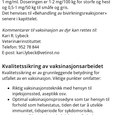
1 mg​/​ml. Doseringen er 1-2 mg/100 kg for storfe og hest
og 0,5-1 mg/50 kg til småfe og gris.
Det henvises til «Behandling av bivirkningsreaksjoner»
senere i kapittelet.
Kommentarer til vaksinasjon av dyr kan rettes til:
Kari R. Lybeck
Veterinærinstituttet
Telefon: 952 78 844
E-post: kari.lybeck@vetinst.no
Kvalitetssikring av vaksinasjonsarbeidet
Kvalitetssikring er av grunnleggende betydning for
utfallet av en vaksinasjon. Viktige punkter omfatter:
Riktig vaksinasjonsteknikk med hensyn til
injeksjonssted, aseptikk osv.
Optimal vaksinasjonsprosedyre som tar hensyn til
forhold som helsestatus, tiden det tar å utvikle
immunitet, tidsperiode for sykdomsrisiko,