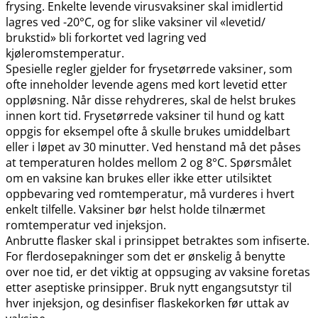
frysing. Enkelte levende virusvaksiner skal imidlertid
lagres ved -20°C, og for slike vaksiner vil «levetid​/​
brukstid» bli forkortet ved lagring ved
kjøleromstemperatur.
Spesielle regler gjelder for frysetørrede vaksiner, som
ofte inneholder levende agens med kort levetid etter
oppløsning. Når disse rehydreres, skal de helst brukes
innen kort tid. Frysetørrede vaksiner til hund og katt
oppgis for eksempel ofte å skulle brukes umiddelbart
eller i løpet av 30 minutter. Ved henstand må det påses
at temperaturen holdes mellom 2 og 8°C. Spørsmålet
om en vaksine kan brukes eller ikke etter utilsiktet
oppbevaring ved romtemperatur, må vurderes i hvert
enkelt tilfelle. Vaksiner bør helst holde tilnærmet
romtemperatur ved injeksjon.
Anbrutte flasker skal i prinsippet betraktes som infiserte.
For flerdosepakninger som det er ønskelig å benytte
over noe tid, er det viktig at oppsuging av vaksine foretas
etter aseptiske prinsipper. Bruk nytt engangsutstyr til
hver injeksjon, og desinfiser flaskekorken før uttak av