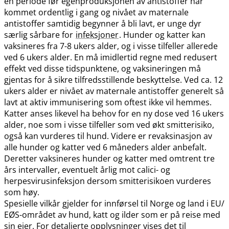
en periode før egenproduksjonen av antistoffer har
kommet ordentlig i gang og nivået av maternale
antistoffer samtidig begynner å bli lavt, er unge dyr
særlig sårbare for
infeksjoner
. Hunder og katter kan
vaksineres fra 7-8 ukers alder, og i visse tilfeller allerede
ved 6 ukers alder. En må imidlertid regne med redusert
effekt ved disse tidspunktene, og vaksineringen må
gjentas for å sikre tilfredsstillende beskyttelse. Ved ca. 12
ukers alder er nivået av maternale antistoffer generelt så
lavt at aktiv immunisering som oftest ikke vil hemmes.
Katter anses likevel ha behov for en ny dose ved 16 ukers
alder, noe som i visse tilfeller som ved økt smitterisiko,
også kan vurderes til hund. Videre er revaksinasjon av
alle hunder og katter ved 6 måneders alder anbefalt.
Deretter vaksineres hunder og katter med omtrent tre
års intervaller, eventuelt årlig mot calici- og
herpesvirusinfeksjon dersom smitterisikoen vurderes
som høy.
Spesielle vilkår gjelder for innførsel til Norge og land i EU​/​
EØS-området av hund, katt og ilder som er på reise med
sin eier. For detaljerte opplysninger vises det til