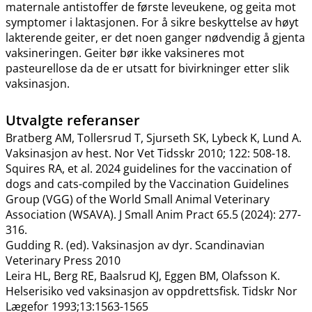
maternale antistoffer de første leveukene, og geita mot
symptomer i laktasjonen. For å sikre beskyttelse av høyt
lakterende geiter, er det noen ganger nødvendig å gjenta
vaksineringen. Geiter bør ikke vaksineres mot
pasteurellose da de er utsatt for bivirkninger etter slik
vaksinasjon.
Utvalgte referanser
Bratberg AM, Tollersrud T, Sjurseth SK, Lybeck K, Lund A.
Vaksinasjon av hest. Nor Vet Tidsskr 2010; 122: 508-18.
Squires RA, et al. 2024 guidelines for the vaccination of
dogs and cats-compiled by the Vaccination Guidelines
Group (VGG) of the World Small Animal Veterinary
Association (WSAVA). J Small Anim Pract 65.5 (2024): 277-
316.
Gudding R. (ed). Vaksinasjon av dyr. Scandinavian
Veterinary Press 2010
Leira HL, Berg RE, Baalsrud KJ, Eggen BM, Olafsson K.
Helserisiko ved vaksinasjon av oppdrettsfisk. Tidskr Nor
Lægefor 1993;13:1563-1565