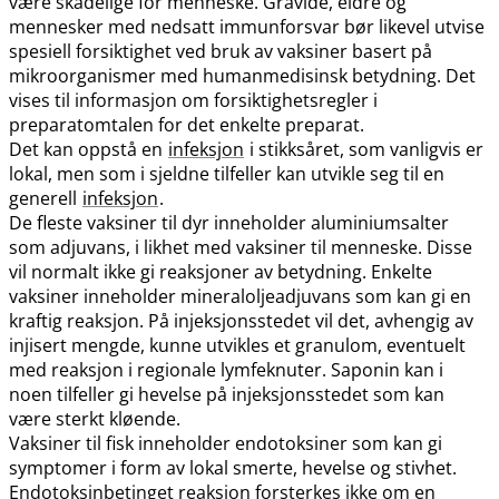
være skadelige for menneske. Gravide, eldre og
mennesker med nedsatt immunforsvar bør likevel utvise
spesiell forsiktighet ved bruk av vaksiner basert på
mikroorganismer med humanmedisinsk betydning. Det
vises til informasjon om forsiktighetsregler i
preparatomtalen for det enkelte preparat.
Det kan oppstå en
infeksjon
i stikksåret, som vanligvis er
lokal, men som i sjeldne tilfeller kan utvikle seg til en
generell
infeksjon
.
De fleste vaksiner til dyr inneholder aluminiumsalter
som adjuvans, i likhet med vaksiner til menneske. Disse
vil normalt ikke gi reaksjoner av betydning. Enkelte
vaksiner inneholder mineraloljeadjuvans som kan gi en
kraftig reaksjon. På injeksjonsstedet vil det, avhengig av
injisert mengde, kunne utvikles et granulom, eventuelt
med reaksjon i regionale lymfeknuter. Saponin kan i
noen tilfeller gi hevelse på injeksjonsstedet som kan
være sterkt kløende.
Vaksiner til fisk inneholder endotoksiner som kan gi
symptomer i form av lokal smerte, hevelse og stivhet.
Endotoksinbetinget reaksjon forsterkes ikke om en