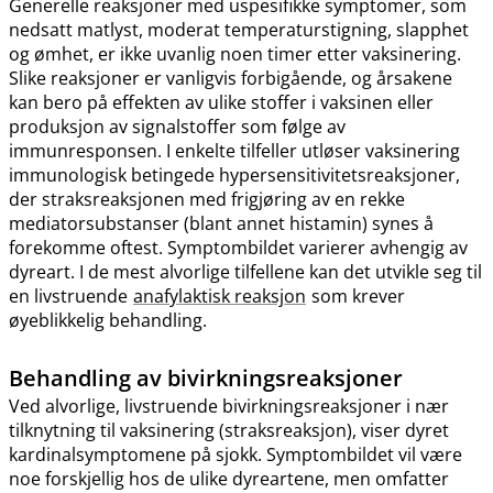
Generelle reaksjoner med uspesifikke symptomer, som
nedsatt matlyst, moderat temperaturstigning, slapphet
og ømhet, er ikke uvanlig noen timer etter vaksinering.
Slike reaksjoner er vanligvis forbigående, og årsakene
kan bero på effekten av ulike stoffer i vaksinen eller
produksjon av signalstoffer som følge av
immunresponsen. I enkelte tilfeller utløser vaksinering
immunologisk betingede hypersensitivitetsreaksjoner,
der straksreaksjonen med frigjøring av en rekke
mediatorsubstanser (blant annet histamin) synes å
forekomme oftest. Symptombildet varierer avhengig av
dyreart. I de mest alvorlige tilfellene kan det utvikle seg til
en livstruende
anafylaktisk reaksjon
som krever
øyeblikkelig behandling.
Behandling av bivirkningsreaksjoner
Ved alvorlige, livstruende bivirkningsreaksjoner i nær
tilknytning til vaksinering (straksreaksjon), viser dyret
kardinalsymptomene på sjokk. Symptombildet vil være
noe forskjellig hos de ulike dyreartene, men omfatter