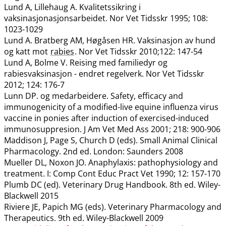
Lund A, Lillehaug A. Kvalitetssikring i
vaksinasjonasjonsarbeidet. Nor Vet Tidsskr 1995; 108:
1023-1029
Lund A. Bratberg AM, Høgåsen HR. Vaksinasjon av hund
og katt mot
rabies
. Nor Vet Tidsskr 2010;122: 147-54
Lund A, Bolme V. Reising med familiedyr og
rabiesvaksinasjon - endret regelverk. Nor Vet Tidsskr
2012; 124: 176-7
Lunn DP. og medarbeidere. Safety, efficacy and
immunogenicity of a modified-live equine influenza virus
vaccine in ponies after induction of exercised-induced
immunosuppresion. J Am Vet Med Ass 2001; 218: 900-906
Maddison J, Page S, Church D (eds). Small Animal Clinical
Pharmacology. 2nd ed. London: Saunders 2008
Mueller DL, Noxon JO. Anaphylaxis: pathophysiology and
treatment. I: Comp Cont Educ Pract Vet 1990; 12: 157-170
Plumb DC (ed). Veterinary Drug Handbook. 8th ed. Wiley-
Blackwell 2015
Riviere JE, Papich MG (eds). Veterinary Pharmacology and
Therapeutics. 9th ed. Wiley-Blackwell 2009