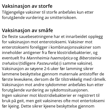
Vaksinasjon av storfe
Tilgjengelige vaksiner til storfe anbefales kun etter
forutgående vurdering av smitterisikoen.
Vaksinasjon av småfe
De fleste sauebesetningene har et innarbeidet opplegg
for vaksinasjon mot enterotoksemi. Vaksiner mot
enterotoksemi foreligger i kombinasjonsvaksiner som
inneholder antigener fra flere klostridiebakterier, og
eventuelt fra
Mannheimia haemolytica
og
Bibersteinia
trehalosi
(tidligere
Pasteurella
) (i samme vaksine).
Vaksinasjon av søyene 2-6 uker før lamming sikrer
lammene beskyttelse gjennom maternale antistoffer de
første leveukene, dersom de får tilstrekkelig med råmelk.
Vaksinasjon mot andre sykdommer anbefales kun etter
forutgående vurdering av sykdomssituasjonen.
Ingen vaksiner mot klostridiebakterier er registrert til
bruk på geit, men geit vaksineres ofte mot entertoksemi
før kjeing. Dette sikrer kjeene beskyttelse gjennom