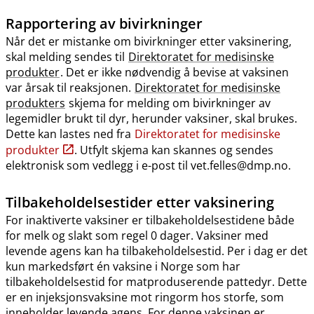
Rapportering av bivirkninger
Når det er mistanke om bivirkninger etter vaksinering,
skal melding sendes til
Direktoratet for medisinske
produkter
. Det er ikke nødvendig å bevise at vaksinen
var årsak til reaksjonen.
Direktoratet for medisinske
produkters
skjema for melding om bivirkninger av
legemidler brukt til dyr, herunder vaksiner, skal brukes.
Dette kan lastes ned fra
Direktoratet for medisinske
produkter
. Utfylt skjema kan skannes og sendes
elektronisk som vedlegg i e-post til vet.felles@dmp.no.
Tilbakeholdelsestider etter vaksinering
For inaktiverte vaksiner er tilbakeholdelsestidene både
for melk og slakt som regel 0 dager. Vaksiner med
levende agens kan ha tilbakeholdelsestid. Per i dag er det
kun markedsført én vaksine i Norge som har
tilbakeholdelsestid for matproduserende pattedyr. Dette
er en injeksjonsvaksine mot ringorm hos storfe, som
inneholder levende agens. For denne vaksinen er