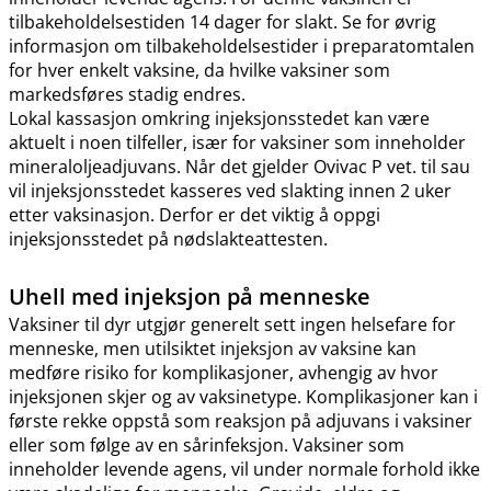
tilbakeholdelsestiden 14 dager for slakt. Se for øvrig
informasjon om tilbakeholdelsestider i preparatomtalen
for hver enkelt vaksine, da hvilke vaksiner som
markedsføres stadig endres.
Lokal kassasjon omkring injeksjonsstedet kan være
aktuelt i noen tilfeller, især for vaksiner som inneholder
mineraloljeadjuvans. Når det gjelder Ovivac P vet. til sau
vil injeksjonsstedet kasseres ved slakting innen 2 uker
etter vaksinasjon. Derfor er det viktig å oppgi
injeksjonsstedet på nødslakteattesten.
Uhell med injeksjon på menneske
Vaksiner til dyr utgjør generelt sett ingen helsefare for
menneske, men utilsiktet injeksjon av vaksine kan
medføre risiko for komplikasjoner, avhengig av hvor
injeksjonen skjer og av vaksinetype. Komplikasjoner kan i
første rekke oppstå som reaksjon på adjuvans i vaksiner
eller som følge av en sårinfeksjon. Vaksiner som
inneholder levende agens, vil under normale forhold ikke