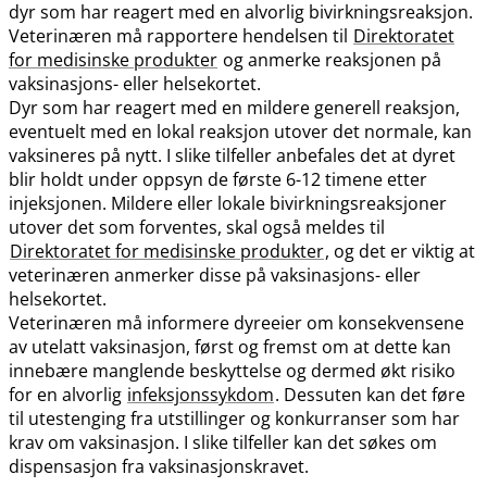
dyr som har reagert med en alvorlig bivirkningsreaksjon.
Veterinæren må rapportere hendelsen til
Direktoratet
for medisinske produkter
og anmerke reaksjonen på
vaksinasjons- eller helsekortet.
Dyr som har reagert med en mildere generell reaksjon,
eventuelt med en lokal reaksjon utover det normale, kan
vaksineres på nytt. I slike tilfeller anbefales det at dyret
blir holdt under oppsyn de første 6-12 timene etter
injeksjonen. Mildere eller lokale bivirkningsreaksjoner
utover det som forventes, skal også meldes til
Direktoratet for medisinske produkter
, og det er viktig at
veterinæren anmerker disse på vaksinasjons- eller
helsekortet.
Veterinæren må informere dyreeier om konsekvensene
av utelatt vaksinasjon, først og fremst om at dette kan
innebære manglende beskyttelse og dermed økt risiko
for en alvorlig
infeksjonssykdom
. Dessuten kan det føre
til utestenging fra utstillinger og konkurranser som har
krav om vaksinasjon. I slike tilfeller kan det søkes om
dispensasjon fra vaksinasjonskravet.