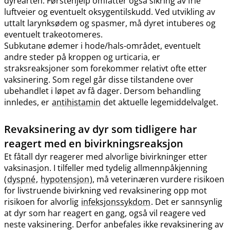
dyrearten. Førstehjelp omfatter også sikring av frie
luftveier og eventuelt oksygentilskudd. Ved utvikling av
uttalt larynksødem og spasmer, må dyret intuberes og
eventuelt trakeotomeres.
Subkutane ødemer i hode​/​hals-området, eventuelt
andre steder på kroppen og urticaria, er
straksreaksjoner som forekommer relativt ofte etter
vaksinering. Som regel går disse tilstandene over
ubehandlet i løpet av få dager. Dersom behandling
innledes, er
antihistamin
det aktuelle legemiddelvalget.
Revaksinering av dyr som tidligere har
reagert med en bivirkningsreaksjon
Et fåtall dyr reagerer med alvorlige bivirkninger etter
vaksinasjon. I tilfeller med tydelig allmennpåkjenning
(
dyspné
,
hypotensjon
), må veterinæren vurdere risikoen
for livstruende bivirkning ved revaksinering opp mot
risikoen for alvorlig
infeksjonssykdom
. Det er sannsynlig
at dyr som har reagert en gang, også vil reagere ved
neste vaksinering. Derfor anbefales ikke revaksinering av