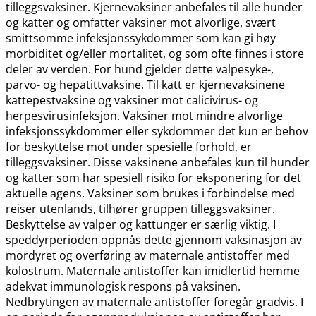
tilleggsvaksiner. Kjernevaksiner anbefales til alle hunder
og katter og omfatter vaksiner mot alvorlige, svært
smittsomme infeksjonssykdommer som kan gi høy
morbiditet og​/​eller mortalitet, og som ofte finnes i store
deler av verden. For hund gjelder dette valpesyke-,
parvo- og hepatittvaksine. Til katt er kjernevaksinene
kattepestvaksine og vaksiner mot calicivirus- og
herpesvirusinfeksjon. Vaksiner mot mindre alvorlige
infeksjonssykdommer eller sykdommer det kun er behov
for beskyttelse mot under spesielle forhold, er
tilleggsvaksiner. Disse vaksinene anbefales kun til hunder
og katter som har spesiell risiko for eksponering for det
aktuelle agens. Vaksiner som brukes i forbindelse med
reiser utenlands, tilhører gruppen tilleggsvaksiner.
Beskyttelse av valper og kattunger er særlig viktig. I
speddyrperioden oppnås dette gjennom vaksinasjon av
mordyret og overføring av maternale antistoffer med
kolostrum. Maternale antistoffer kan imidlertid hemme
adekvat immunologisk respons på vaksinen.
Nedbrytingen av maternale antistoffer foregår gradvis. I