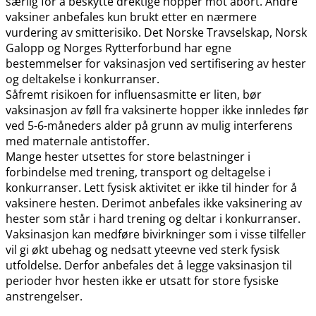
særlig for å beskytte drektige hopper mot abort. Andre
vaksiner anbefales kun brukt etter en nærmere
vurdering av smitterisiko. Det Norske Travselskap, Norsk
Galopp og Norges Rytterforbund har egne
bestemmelser for vaksinasjon ved sertifisering av hester
og deltakelse i konkurranser.
Såfremt risikoen for influensasmitte er liten, bør
vaksinasjon av føll fra vaksinerte hopper ikke innledes før
ved 5-6-måneders alder på grunn av mulig interferens
med maternale antistoffer.
Mange hester utsettes for store belastninger i
forbindelse med trening, transport og deltagelse i
konkurranser. Lett fysisk aktivitet er ikke til hinder for å
vaksinere hesten. Derimot anbefales ikke vaksinering av
hester som står i hard trening og deltar i konkurranser.
Vaksinasjon kan medføre bivirkninger som i visse tilfeller
vil gi økt ubehag og nedsatt yteevne ved sterk fysisk
utfoldelse. Derfor anbefales det å legge vaksinasjon til
perioder hvor hesten ikke er utsatt for store fysiske
anstrengelser.