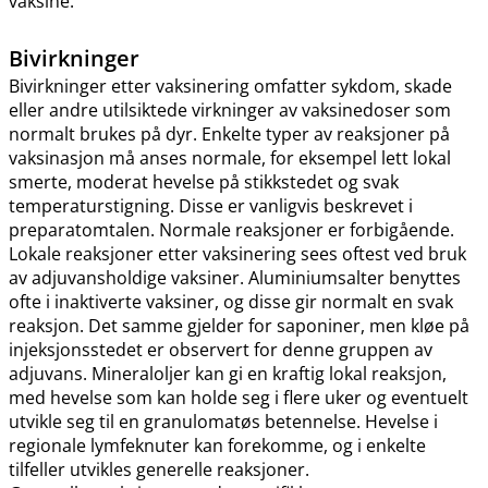
vaksine.
Bivirkninger
Bivirkninger etter vaksinering omfatter sykdom, skade
eller andre utilsiktede virkninger av vaksinedoser som
normalt brukes på dyr. Enkelte typer av reaksjoner på
vaksinasjon må anses normale, for eksempel lett lokal
smerte, moderat hevelse på stikkstedet og svak
temperaturstigning. Disse er vanligvis beskrevet i
preparatomtalen. Normale reaksjoner er forbigående.
Lokale reaksjoner etter vaksinering sees oftest ved bruk
av adjuvansholdige vaksiner. Aluminiumsalter benyttes
ofte i inaktiverte vaksiner, og disse gir normalt en svak
reaksjon. Det samme gjelder for saponiner, men kløe på
injeksjonsstedet er observert for denne gruppen av
adjuvans. Mineraloljer kan gi en kraftig lokal reaksjon,
med hevelse som kan holde seg i flere uker og eventuelt
utvikle seg til en granulomatøs betennelse. Hevelse i
regionale lymfeknuter kan forekomme, og i enkelte
tilfeller utvikles generelle reaksjoner.