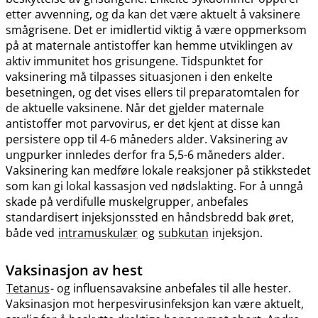
etter avvenning, og da kan det være aktuelt å vaksinere
smågrisene. Det er imidlertid viktig å være oppmerksom
på at maternale antistoffer kan hemme utviklingen av
aktiv immunitet hos grisungene. Tidspunktet for
vaksinering må tilpasses situasjonen i den enkelte
besetningen, og det vises ellers til preparatomtalen for
de aktuelle vaksinene. Når det gjelder maternale
antistoffer mot parvovirus, er det kjent at disse kan
persistere opp til 4-6 måneders alder. Vaksinering av
ungpurker innledes derfor fra 5,5-6 måneders alder.
Vaksinering kan medføre lokale reaksjoner på stikkstedet
som kan gi lokal kassasjon ved nødslakting. For å unngå
skade på verdifulle muskelgrupper, anbefales
standardisert injeksjonssted en håndsbredd bak øret,
både ved
intramuskulær
og
subkutan
injeksjon.
Vaksinasjon av hest
Tetanus
- og influensavaksine anbefales til alle hester.
Vaksinasjon mot herpesvirusinfeksjon kan være aktuelt,