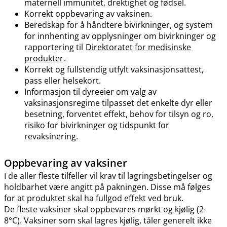
maternell immunitet, drektighet og fødsel.
Korrekt oppbevaring av vaksinen.
Beredskap for å håndtere bivirkninger, og system
for innhenting av opplysninger om bivirkninger og
rapportering til
Direktoratet for medisinske
produkter
.
Korrekt og fullstendig utfylt vaksinasjonsattest,
pass eller helsekort.
Informasjon til dyreeier om valg av
vaksinasjonsregime tilpasset det enkelte dyr eller
besetning, forventet effekt, behov for tilsyn og ro,
risiko for bivirkninger og tidspunkt for
revaksinering.
Oppbevaring av vaksiner
I de aller fleste tilfeller vil krav til lagringsbetingelser og
holdbarhet være angitt på pakningen. Disse må følges
for at produktet skal ha fullgod effekt ved bruk.
De fleste vaksiner skal oppbevares mørkt og kjølig (2-
8°C). Vaksiner som skal lagres kjølig, tåler generelt ikke