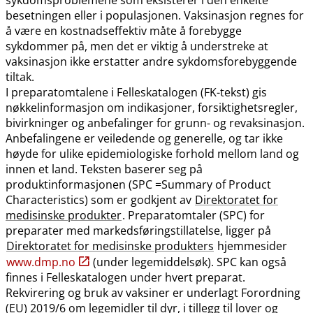
besetningen eller i populasjonen. Vaksinasjon regnes for
å være en kostnadseffektiv måte å forebygge
sykdommer på, men det er viktig å understreke at
vaksinasjon ikke erstatter andre sykdomsforebyggende
tiltak.
I preparatomtalene i Felleskatalogen (FK-tekst) gis
nøkkelinformasjon om indikasjoner, forsiktighetsregler,
bivirkninger og anbefalinger for grunn- og revaksinasjon.
Anbefalingene er veiledende og generelle, og tar ikke
høyde for ulike epidemiologiske forhold mellom land og
innen et land. Teksten baserer seg på
produktinformasjonen (SPC =Summary of Product
Characteristics) som er godkjent av
Direktoratet for
medisinske produkter
. Preparatomtaler (SPC) for
preparater med markedsføringstillatelse, ligger på
Direktoratet for medisinske produkters
hjemmesider
www.dmp.no
(under legemiddelsøk). SPC kan også
finnes i Felleskatalogen under hvert preparat.
Rekvirering og bruk av vaksiner er underlagt Forordning
(EU) 2019/6 om legemidler til dyr, i tillegg til lover og