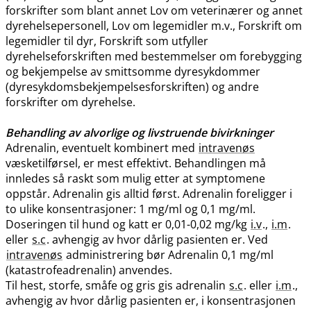
forskrifter som blant annet Lov om veterinærer og annet
dyrehelsepersonell, Lov om legemidler m.v., Forskrift om
legemidler til dyr, Forskrift som utfyller
dyrehelseforskriften med bestemmelser om forebygging
og bekjempelse av smittsomme dyresykdommer
(dyresykdomsbekjempelsesforskriften) og andre
forskrifter om dyrehelse.
Behandling av alvorlige og livstruende bivirkninger
Adrenalin, eventuelt kombinert med
intravenøs
væsketilførsel, er mest effektivt. Behandlingen må
innledes så raskt som mulig etter at symptomene
oppstår. Adrenalin gis alltid først. Adrenalin foreligger i
to ulike konsentrasjoner: 1 mg/ml og 0,1 mg​/​ml.
Doseringen til hund og katt er 0,01-0,02 mg/kg
i.v
.,
i.m
.
eller
s.c
. avhengig av hvor dårlig pasienten er. Ved
intravenøs
administrering bør Adrenalin 0,1 mg/ml
(katastrofeadrenalin) anvendes.
Til hest, storfe, småfe og gris gis adrenalin
s.c
. eller
i.m
.,
avhengig av hvor dårlig pasienten er, i konsentrasjonen