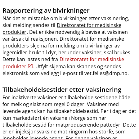
Rapportering av bivirkninger
Når det er mistanke om bivirkninger etter vaksinering,
skal melding sendes til
Direktoratet for medisinske
produkter
. Det er ikke nødvendig å bevise at vaksinen
var årsak til reaksjonen.
Direktoratet for medisinske
produkters
skjema for melding om bivirkninger av
legemidler brukt til dyr, herunder vaksiner, skal brukes.
Dette kan lastes ned fra
Direktoratet for medisinske
produkter
. Utfylt skjema kan skannes og sendes
elektronisk som vedlegg i e-post til vet.felles@dmp.no.
Tilbakeholdelsestider etter vaksinering
For inaktiverte vaksiner er tilbakeholdelsestidene både
for melk og slakt som regel 0 dager. Vaksiner med
levende agens kan ha tilbakeholdelsestid. Per i dag er det
kun markedsført én vaksine i Norge som har
tilbakeholdelsestid for matproduserende pattedyr. Dette
er en injeksjonsvaksine mot ringorm hos storfe, som
inneholder levende agens. For denne vaksinen er