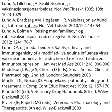
Lund A, Lillehaug A. Kvalitetssikring i
vaksinasjonasjonsarbeidet. Nor Vet Tidsskr 1995; 108:
1023-1029
Lund A. Bratberg AM, Høgåsen HR. Vaksinasjon av hund
og katt mot
rabies
. Nor Vet Tidsskr 2010;122: 147-54
Lund A, Bolme V. Reising med familiedyr og
rabiesvaksinasjon - endret regelverk. Nor Vet Tidsskr
2012; 124: 176-7
Lunn DP. og medarbeidere. Safety, efficacy and
immunogenicity of a modified-live equine influenza virus
vaccine in ponies after induction of exercised-induced
immunosuppresion. J Am Vet Med Ass 2001; 218: 900-906
Maddison J, Page S, Church D (eds). Small Animal Clinical
Pharmacology. 2nd ed. London: Saunders 2008
Mueller DL, Noxon JO. Anaphylaxis: pathophysiology and
treatment. I: Comp Cont Educ Pract Vet 1990; 12: 157-170
Plumb DC (ed). Veterinary Drug Handbook. 8th ed. Wiley-
Blackwell 2015
Riviere JE, Papich MG (eds). Veterinary Pharmacology and
Therapeutics. 9th ed. Wiley-Blackwell 2009