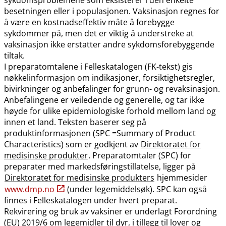
besetningen eller i populasjonen. Vaksinasjon regnes for
å være en kostnadseffektiv måte å forebygge
sykdommer på, men det er viktig å understreke at
vaksinasjon ikke erstatter andre sykdomsforebyggende
tiltak.
I preparatomtalene i Felleskatalogen (FK-tekst) gis
nøkkelinformasjon om indikasjoner, forsiktighetsregler,
bivirkninger og anbefalinger for grunn- og revaksinasjon.
Anbefalingene er veiledende og generelle, og tar ikke
høyde for ulike epidemiologiske forhold mellom land og
innen et land. Teksten baserer seg på
produktinformasjonen (SPC =Summary of Product
Characteristics) som er godkjent av
Direktoratet for
medisinske produkter
. Preparatomtaler (SPC) for
preparater med markedsføringstillatelse, ligger på
Direktoratet for medisinske produkters
hjemmesider
www.dmp.no
(under legemiddelsøk). SPC kan også
finnes i Felleskatalogen under hvert preparat.
Rekvirering og bruk av vaksiner er underlagt Forordning
(EU) 2019/6 om legemidler til dyr, i tillegg til lover og