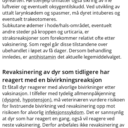
dyrearten. Førstehjelp omfatter også sikring av frie
luftveier og eventuelt oksygentilskudd. Ved utvikling av
uttalt larynksødem og spasmer, må dyret intuberes og
eventuelt trakeotomeres.
Subkutane ødemer i hode​/​hals-området, eventuelt
andre steder på kroppen og urticaria, er
straksreaksjoner som forekommer relativt ofte etter
vaksinering. Som regel går disse tilstandene over
ubehandlet i løpet av få dager. Dersom behandling
innledes, er
antihistamin
det aktuelle legemiddelvalget.
Revaksinering av dyr som tidligere har
reagert med en bivirkningsreaksjon
Et fåtall dyr reagerer med alvorlige bivirkninger etter
vaksinasjon. I tilfeller med tydelig allmennpåkjenning
(
dyspné
,
hypotensjon
), må veterinæren vurdere risikoen
for livstruende bivirkning ved revaksinering opp mot
risikoen for alvorlig
infeksjonssykdom
. Det er sannsynlig
at dyr som har reagert en gang, også vil reagere ved
neste vaksinering. Derfor anbefales ikke revaksinering av