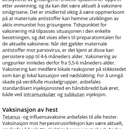
etter avvenning, og da kan det være aktuelt å vaksinere
smågrisene. Det er imidlertid viktig å være oppmerksom
på at maternale antistoffer kan hemme utviklingen av
aktiv immunitet hos grisungene. Tidspunktet for
vaksinering må tilpasses situasjonen i den enkelte
besetningen, og det vises ellers til preparatomtalen for
de aktuelle vaksinene. Når det gjelder maternale
antistoffer mot parvovirus, er det kjent at disse kan
persistere opp til 4-6 måneders alder. Vaksinering av
ungpurker innledes derfor fra 5,5-6 måneders alder.
Vaksinering kan medføre lokale reaksjoner på stikkstedet
som kan gi lokal kassasjon ved nødslakting. For å unngå
skade på verdifulle muskelgrupper, anbefales
standardisert injeksjonssted en håndsbredd bak øret,
både ved
intramuskulær
og
subkutan
injeksjon.
Vaksinasjon av hest
Tetanus
- og influensavaksine anbefales til alle hester.
Vaksinasjon mot herpesvirusinfeksjon kan være aktuelt,