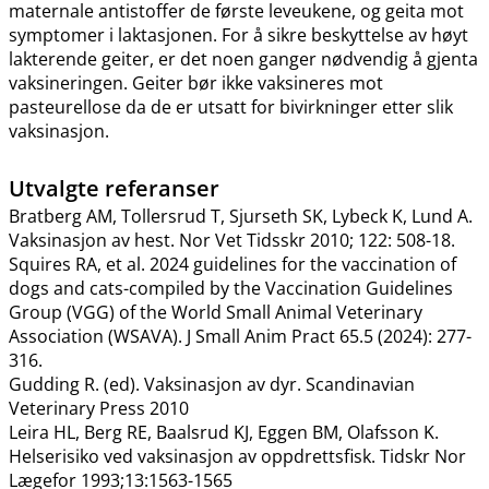
maternale antistoffer de første leveukene, og geita mot
symptomer i laktasjonen. For å sikre beskyttelse av høyt
lakterende geiter, er det noen ganger nødvendig å gjenta
vaksineringen. Geiter bør ikke vaksineres mot
pasteurellose da de er utsatt for bivirkninger etter slik
vaksinasjon.
Utvalgte referanser
Bratberg AM, Tollersrud T, Sjurseth SK, Lybeck K, Lund A.
Vaksinasjon av hest. Nor Vet Tidsskr 2010; 122: 508-18.
Squires RA, et al. 2024 guidelines for the vaccination of
dogs and cats-compiled by the Vaccination Guidelines
Group (VGG) of the World Small Animal Veterinary
Association (WSAVA). J Small Anim Pract 65.5 (2024): 277-
316.
Gudding R. (ed). Vaksinasjon av dyr. Scandinavian
Veterinary Press 2010
Leira HL, Berg RE, Baalsrud KJ, Eggen BM, Olafsson K.
Helserisiko ved vaksinasjon av oppdrettsfisk. Tidskr Nor
Lægefor 1993;13:1563-1565