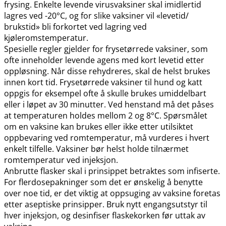
frysing. Enkelte levende virusvaksiner skal imidlertid
lagres ved -20°C, og for slike vaksiner vil «levetid​/​
brukstid» bli forkortet ved lagring ved
kjøleromstemperatur.
Spesielle regler gjelder for frysetørrede vaksiner, som
ofte inneholder levende agens med kort levetid etter
oppløsning. Når disse rehydreres, skal de helst brukes
innen kort tid. Frysetørrede vaksiner til hund og katt
oppgis for eksempel ofte å skulle brukes umiddelbart
eller i løpet av 30 minutter. Ved henstand må det påses
at temperaturen holdes mellom 2 og 8°C. Spørsmålet
om en vaksine kan brukes eller ikke etter utilsiktet
oppbevaring ved romtemperatur, må vurderes i hvert
enkelt tilfelle. Vaksiner bør helst holde tilnærmet
romtemperatur ved injeksjon.
Anbrutte flasker skal i prinsippet betraktes som infiserte.
For flerdosepakninger som det er ønskelig å benytte
over noe tid, er det viktig at oppsuging av vaksine foretas
etter aseptiske prinsipper. Bruk nytt engangsutstyr til
hver injeksjon, og desinfiser flaskekorken før uttak av