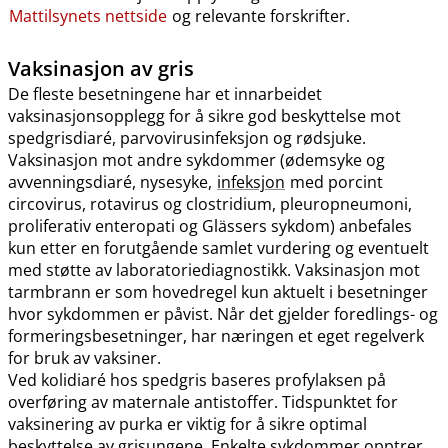
Mattilsynets nettside
og relevante forskrifter.
Vaksinasjon av gris
De fleste besetningene har et innarbeidet
vaksinasjonsopplegg for å sikre god beskyttelse mot
spedgrisdiaré, parvovirusinfeksjon og rødsjuke.
Vaksinasjon mot andre sykdommer (ødemsyke og
avvenningsdiaré, nysesyke,
infeksjon
med porcint
circovirus, rotavirus og clostridium, pleuropneumoni,
proliferativ enteropati og Glässers sykdom) anbefales
kun etter en forutgående samlet vurdering og eventuelt
med støtte av laboratoriediagnostikk. Vaksinasjon mot
tarmbrann er som hovedregel kun aktuelt i besetninger
hvor sykdommen er påvist. Når det gjelder foredlings- og
formeringsbesetninger, har næringen et eget regelverk
for bruk av vaksiner.
Ved kolidiaré hos spedgris baseres profylaksen på
overføring av maternale antistoffer. Tidspunktet for
vaksinering av purka er viktig for å sikre optimal
beskyttelse av grisungene. Enkelte sykdommer opptrer