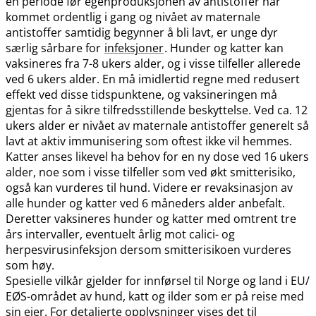
en periode før egenproduksjonen av antistoffer har
kommet ordentlig i gang og nivået av maternale
antistoffer samtidig begynner å bli lavt, er unge dyr
særlig sårbare for
infeksjoner
. Hunder og katter kan
vaksineres fra 7-8 ukers alder, og i visse tilfeller allerede
ved 6 ukers alder. En må imidlertid regne med redusert
effekt ved disse tidspunktene, og vaksineringen må
gjentas for å sikre tilfredsstillende beskyttelse. Ved ca. 12
ukers alder er nivået av maternale antistoffer generelt så
lavt at aktiv immunisering som oftest ikke vil hemmes.
Katter anses likevel ha behov for en ny dose ved 16 ukers
alder, noe som i visse tilfeller som ved økt smitterisiko,
også kan vurderes til hund. Videre er revaksinasjon av
alle hunder og katter ved 6 måneders alder anbefalt.
Deretter vaksineres hunder og katter med omtrent tre
års intervaller, eventuelt årlig mot calici- og
herpesvirusinfeksjon dersom smitterisikoen vurderes
som høy.
Spesielle vilkår gjelder for innførsel til Norge og land i EU​/​
EØS-området av hund, katt og ilder som er på reise med
sin eier. For detaljerte opplysninger vises det til