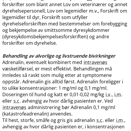
forskrifter som blant annet Lov om veterinærer og annet
dyrehelsepersonell, Lov om legemidler m.v., Forskrift om
legemidler til dyr, Forskrift som utfyller
dyrehelseforskriften med bestemmelser om forebygging
og bekjempelse av smittsomme dyresykdommer
(dyresykdomsbekjempelsesforskriften) og andre
forskrifter om dyrehelse.
Behandling av alvorlige og livstruende bivirkninger
Adrenalin, eventuelt kombinert med
intravenøs
væsketilførsel, er mest effektivt. Behandlingen må
innledes så raskt som mulig etter at symptomene
oppstår. Adrenalin gis alltid først. Adrenalin foreligger i
to ulike konsentrasjoner: 1 mg/ml og 0,1 mg​/​ml.
Doseringen til hund og katt er 0,01-0,02 mg/kg
i.v
.,
i.m
.
eller
s.c
. avhengig av hvor dårlig pasienten er. Ved
intravenøs
administrering bør Adrenalin 0,1 mg/ml
(katastrofeadrenalin) anvendes.
Til hest, storfe, småfe og gris gis adrenalin
s.c
. eller
i.m
.,
avhengig av hvor dårlig pasienten er, i konsentrasjonen