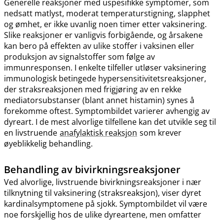
Generelle reaksjoner med uspesifikke symptomer, som
nedsatt matlyst, moderat temperaturstigning, slapphet
og ømhet, er ikke uvanlig noen timer etter vaksinering.
Slike reaksjoner er vanligvis forbigående, og årsakene
kan bero på effekten av ulike stoffer i vaksinen eller
produksjon av signalstoffer som følge av
immunresponsen. I enkelte tilfeller utløser vaksinering
immunologisk betingede hypersensitivitetsreaksjoner,
der straksreaksjonen med frigjøring av en rekke
mediatorsubstanser (blant annet histamin) synes å
forekomme oftest. Symptombildet varierer avhengig av
dyreart. I de mest alvorlige tilfellene kan det utvikle seg til
en livstruende
anafylaktisk reaksjon
som krever
øyeblikkelig behandling.
Behandling av bivirkningsreaksjoner
Ved alvorlige, livstruende bivirkningsreaksjoner i nær
tilknytning til vaksinering (straksreaksjon), viser dyret
kardinalsymptomene på sjokk. Symptombildet vil være
noe forskjellig hos de ulike dyreartene, men omfatter