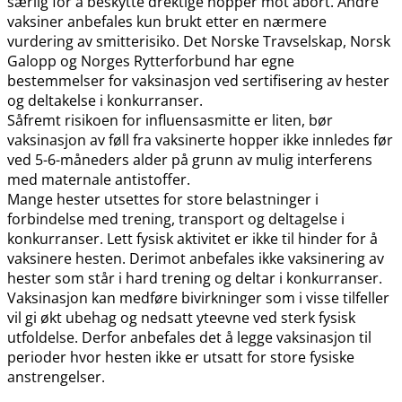
særlig for å beskytte drektige hopper mot abort. Andre
vaksiner anbefales kun brukt etter en nærmere
vurdering av smitterisiko. Det Norske Travselskap, Norsk
Galopp og Norges Rytterforbund har egne
bestemmelser for vaksinasjon ved sertifisering av hester
og deltakelse i konkurranser.
Såfremt risikoen for influensasmitte er liten, bør
vaksinasjon av føll fra vaksinerte hopper ikke innledes før
ved 5-6-måneders alder på grunn av mulig interferens
med maternale antistoffer.
Mange hester utsettes for store belastninger i
forbindelse med trening, transport og deltagelse i
konkurranser. Lett fysisk aktivitet er ikke til hinder for å
vaksinere hesten. Derimot anbefales ikke vaksinering av
hester som står i hard trening og deltar i konkurranser.
Vaksinasjon kan medføre bivirkninger som i visse tilfeller
vil gi økt ubehag og nedsatt yteevne ved sterk fysisk
utfoldelse. Derfor anbefales det å legge vaksinasjon til
perioder hvor hesten ikke er utsatt for store fysiske
anstrengelser.