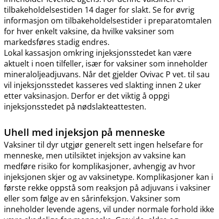
tilbakeholdelsestiden 14 dager for slakt. Se for øvrig
informasjon om tilbakeholdelsestider i preparatomtalen
for hver enkelt vaksine, da hvilke vaksiner som
markedsføres stadig endres.
Lokal kassasjon omkring injeksjonsstedet kan være
aktuelt i noen tilfeller, især for vaksiner som inneholder
mineraloljeadjuvans. Når det gjelder Ovivac P vet. til sau
vil injeksjonsstedet kasseres ved slakting innen 2 uker
etter vaksinasjon. Derfor er det viktig å oppgi
injeksjonsstedet på nødslakteattesten.
Uhell med injeksjon på menneske
Vaksiner til dyr utgjør generelt sett ingen helsefare for
menneske, men utilsiktet injeksjon av vaksine kan
medføre risiko for komplikasjoner, avhengig av hvor
injeksjonen skjer og av vaksinetype. Komplikasjoner kan i
første rekke oppstå som reaksjon på adjuvans i vaksiner
eller som følge av en sårinfeksjon. Vaksiner som
inneholder levende agens, vil under normale forhold ikke