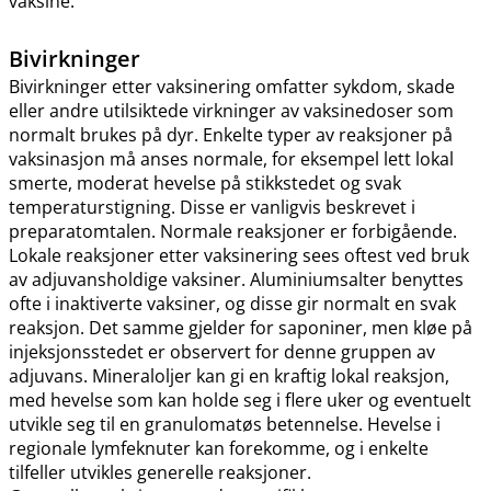
vaksine.
Bivirkninger
Bivirkninger etter vaksinering omfatter sykdom, skade
eller andre utilsiktede virkninger av vaksinedoser som
normalt brukes på dyr. Enkelte typer av reaksjoner på
vaksinasjon må anses normale, for eksempel lett lokal
smerte, moderat hevelse på stikkstedet og svak
temperaturstigning. Disse er vanligvis beskrevet i
preparatomtalen. Normale reaksjoner er forbigående.
Lokale reaksjoner etter vaksinering sees oftest ved bruk
av adjuvansholdige vaksiner. Aluminiumsalter benyttes
ofte i inaktiverte vaksiner, og disse gir normalt en svak
reaksjon. Det samme gjelder for saponiner, men kløe på
injeksjonsstedet er observert for denne gruppen av
adjuvans. Mineraloljer kan gi en kraftig lokal reaksjon,
med hevelse som kan holde seg i flere uker og eventuelt
utvikle seg til en granulomatøs betennelse. Hevelse i
regionale lymfeknuter kan forekomme, og i enkelte
tilfeller utvikles generelle reaksjoner.