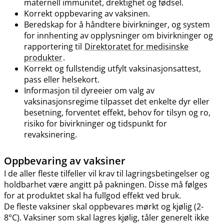
maternell immunitet, drektighet og fødsel.
Korrekt oppbevaring av vaksinen.
Beredskap for å håndtere bivirkninger, og system
for innhenting av opplysninger om bivirkninger og
rapportering til
Direktoratet for medisinske
produkter
.
Korrekt og fullstendig utfylt vaksinasjonsattest,
pass eller helsekort.
Informasjon til dyreeier om valg av
vaksinasjonsregime tilpasset det enkelte dyr eller
besetning, forventet effekt, behov for tilsyn og ro,
risiko for bivirkninger og tidspunkt for
revaksinering.
Oppbevaring av vaksiner
I de aller fleste tilfeller vil krav til lagringsbetingelser og
holdbarhet være angitt på pakningen. Disse må følges
for at produktet skal ha fullgod effekt ved bruk.
De fleste vaksiner skal oppbevares mørkt og kjølig (2-
8°C). Vaksiner som skal lagres kjølig, tåler generelt ikke