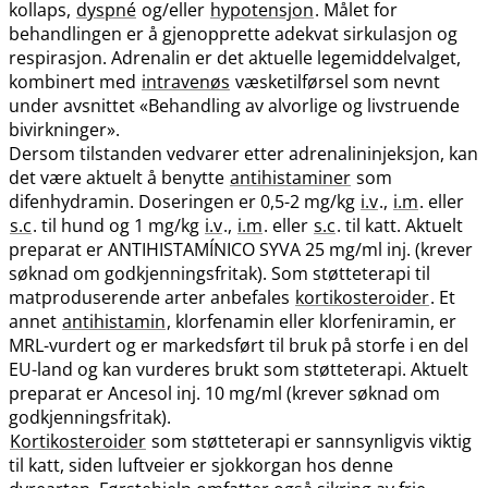
kollaps,
dyspné
og​/​eller
hypotensjon
. Målet for
behandlingen er å gjenopprette adekvat sirkulasjon og
respirasjon. Adrenalin er det aktuelle legemiddelvalget,
kombinert med
intravenøs
væsketilførsel som nevnt
under avsnittet «Behandling av alvorlige og livstruende
bivirkninger».
Dersom tilstanden vedvarer etter adrenalininjeksjon, kan
det være aktuelt å benytte
antihistaminer
som
difenhydramin. Doseringen er 0,5-2 mg/kg
i.v
.,
i.m
. eller
s.c
. til hund og 1 mg/kg
i.v
.,
i.m
. eller
s.c
. til katt. Aktuelt
preparat er ANTIHISTAMÍNICO SYVA 25 mg/ml inj. (krever
søknad om godkjenningsfritak). Som støtteterapi til
matproduserende arter anbefales
kortikosteroider
. Et
annet
antihistamin
, klorfenamin eller klorfeniramin, er
MRL-vurdert og er markedsført til bruk på storfe i en del
EU-land og kan vurderes brukt som støtteterapi. Aktuelt
preparat er Ancesol inj. 10 mg/ml (krever søknad om
godkjenningsfritak).
Kortikosteroider
som støtteterapi er sannsynligvis viktig
til katt, siden luftveier er sjokkorgan hos denne