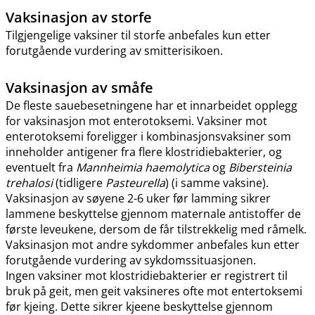
Vaksinasjon av storfe
Tilgjengelige vaksiner til storfe anbefales kun etter
forutgående vurdering av smitterisikoen.
Vaksinasjon av småfe
De fleste sauebesetningene har et innarbeidet opplegg
for vaksinasjon mot enterotoksemi. Vaksiner mot
enterotoksemi foreligger i kombinasjonsvaksiner som
inneholder antigener fra flere klostridiebakterier, og
eventuelt fra
Mannheimia haemolytica
og
Bibersteinia
trehalosi
(tidligere
Pasteurella
) (i samme vaksine).
Vaksinasjon av søyene 2-6 uker før lamming sikrer
lammene beskyttelse gjennom maternale antistoffer de
første leveukene, dersom de får tilstrekkelig med råmelk.
Vaksinasjon mot andre sykdommer anbefales kun etter
forutgående vurdering av sykdomssituasjonen.
Ingen vaksiner mot klostridiebakterier er registrert til
bruk på geit, men geit vaksineres ofte mot entertoksemi
før kjeing. Dette sikrer kjeene beskyttelse gjennom