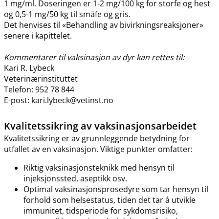
1 mg​/​ml. Doseringen er 1-2 mg/100 kg for storfe og hest
og 0,5-1 mg/50 kg til småfe og gris.
Det henvises til «Behandling av bivirkningsreaksjoner»
senere i kapittelet.
Kommentarer til vaksinasjon av dyr kan rettes til:
Kari R. Lybeck
Veterinærinstituttet
Telefon: 952 78 844
E-post: kari.lybeck@vetinst.no
Kvalitetssikring av vaksinasjonsarbeidet
Kvalitetssikring er av grunnleggende betydning for
utfallet av en vaksinasjon. Viktige punkter omfatter:
Riktig vaksinasjonsteknikk med hensyn til
injeksjonssted, aseptikk osv.
Optimal vaksinasjonsprosedyre som tar hensyn til
forhold som helsestatus, tiden det tar å utvikle
immunitet, tidsperiode for sykdomsrisiko,