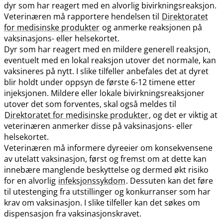
dyr som har reagert med en alvorlig bivirkningsreaksjon.
Veterinæren må rapportere hendelsen til
Direktoratet
for medisinske produkter
og anmerke reaksjonen på
vaksinasjons- eller helsekortet.
Dyr som har reagert med en mildere generell reaksjon,
eventuelt med en lokal reaksjon utover det normale, kan
vaksineres på nytt. I slike tilfeller anbefales det at dyret
blir holdt under oppsyn de første 6-12 timene etter
injeksjonen. Mildere eller lokale bivirkningsreaksjoner
utover det som forventes, skal også meldes til
Direktoratet for medisinske produkter
, og det er viktig at
veterinæren anmerker disse på vaksinasjons- eller
helsekortet.
Veterinæren må informere dyreeier om konsekvensene
av utelatt vaksinasjon, først og fremst om at dette kan
innebære manglende beskyttelse og dermed økt risiko
for en alvorlig
infeksjonssykdom
. Dessuten kan det føre
til utestenging fra utstillinger og konkurranser som har
krav om vaksinasjon. I slike tilfeller kan det søkes om
dispensasjon fra vaksinasjonskravet.