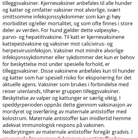
tilleggsvaksiner. Kjernevaksiner anbefales til alle hunder
og katter og omfatter vaksiner mot alvorlige, svært
smittsomme infeksjonssykdommer som kan gi høy
morbiditet og​/​eller mortalitet, og som ofte finnes i store
deler av verden. For hund gjelder dette valpesyke-,
parvo- og hepatittvaksine. Til katt er kjernevaksinene
kattepestvaksine og vaksiner mot calicivirus- og
herpesvirusinfeksjon. Vaksiner mot mindre alvorlige
infeksjonssykdommer eller sykdommer det kun er behov
for beskyttelse mot under spesielle forhold, er
tilleggsvaksiner. Disse vaksinene anbefales kun til hunder
og katter som har spesiell risiko for eksponering for det
aktuelle agens. Vaksiner som brukes i forbindelse med
reiser utenlands, tilhører gruppen tilleggsvaksiner.
Beskyttelse av valper og kattunger er særlig viktig. I
speddyrperioden oppnås dette gjennom vaksinasjon av
mordyret og overføring av maternale antistoffer med
kolostrum. Maternale antistoffer kan imidlertid hemme
adekvat immunologisk respons på vaksinen.
Nedbrytingen av maternale antistoffer foregår gradvis. I