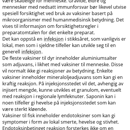
være skadelige for menneske. Gravide, eldre og
mennesker med nedsatt immunforsvar bør likevel utvise
spesiell forsiktighet ved bruk av vaksiner basert på
mikroorganismer med humanmedisinsk betydning. Det
vises til informasjon om forsiktighetsregler i
preparatomtalen for det enkelte preparat.
Det kan oppstå en
infeksjon
i stikksåret, som vanligvis er
lokal, men som i sjeldne tilfeller kan utvikle seg til en
generell
infeksjon
.
De fleste vaksiner til dyr inneholder aluminiumsalter
som adjuvans, i likhet med vaksiner til menneske. Disse
vil normalt ikke gi reaksjoner av betydning. Enkelte
vaksiner inneholder mineraloljeadjuvans som kan gi en
kraftig reaksjon. På injeksjonsstedet vil det, avhengig av
injisert mengde, kunne utvikles et granulom, eventuelt
med reaksjon i regionale lymfeknuter. Saponin kan i
noen tilfeller gi hevelse på injeksjonsstedet som kan
være sterkt kløende.
Vaksiner til fisk inneholder endotoksiner som kan gi
symptomer i form av lokal smerte, hevelse og stivhet.
Endotoksinbetinget reaksjon forsterkes ikke om en